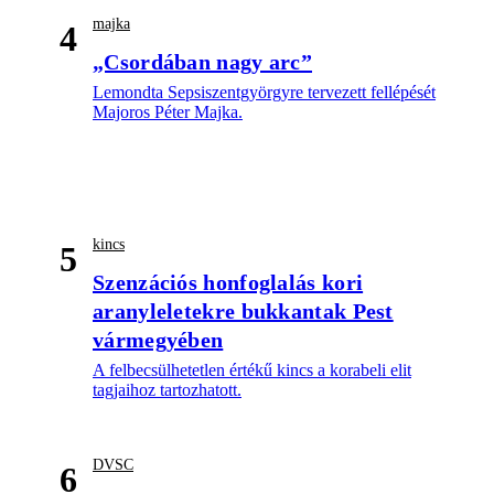
majka
4
„Csordában nagy arc”
Lemondta Sepsiszentgyörgyre tervezett fellépését
Majoros Péter Majka.
kincs
5
Szenzációs honfoglalás kori
aranyleletekre bukkantak Pest
vármegyében
A felbecsülhetetlen értékű kincs a korabeli elit
tagjaihoz tartozhatott.
DVSC
6