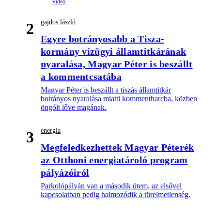
gajdos lászló
2
Egyre botrányosabb a Tisza-
kormány vízügyi államtitkárának
nyaralása, Magyar Péter is beszállt
a kommentcsatába
Magyar Péter is beszállt a tiszás államtitkár
botrányos nyaralása miatti kommentharcba, közben
öngólt lőve magának.
energia
3
Megfeledkezhettek Magyar Péterék
az Otthoni energiatároló program
pályázóiról
Parkolópályán van a második ütem, az elsővel
kapcsolatban pedig halmozódik a türelmetlenség.