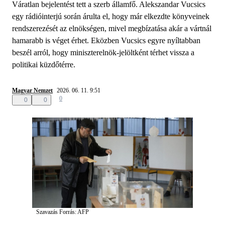
Váratlan bejelentést tett a szerb államfő. Alekszandar Vucsics
egy rádióinterjú során árulta el, hogy már elkezdte könyveinek
rendszerezését az elnökségen, mivel megbízatása akár a vártnál
hamarabb is véget érhet. Eközben Vucsics egyre nyíltabban
beszél arról, hogy miniszterelnök-jelöltként térhet vissza a
politikai küzdőtérre.
Magyar Nemzet
2026. 06. 11. 9:51
0
0
0
Szavazás
Forrás: AFP