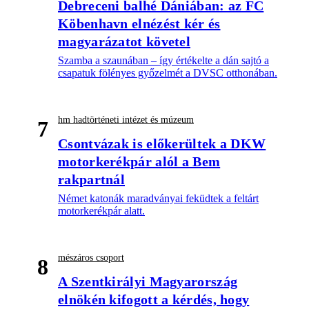
Debreceni balhé Dániában: az FC
Köbenhavn elnézést kér és
magyarázatot követel
Szamba a szaunában – így értékelte a dán sajtó a
csapatuk fölényes győzelmét a DVSC otthonában.
hm hadtörténeti intézet és múzeum
7
Csontvázak is előkerültek a DKW
motorkerékpár alól a Bem
rakpartnál
Német katonák maradványai feküdtek a feltárt
motorkerékpár alatt.
mészáros csoport
8
A Szentkirályi Magyarország
elnökén kifogott a kérdés, hogy