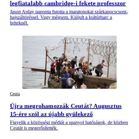
legfiatalabb cambridge-i fekete professzor
Jason Arday naponta futotta a maratonokat szárkapocscsont-
hajszáltöréssel. Vagy mégsem. Kiújult a kultúrharc a
briteknél.
Ceuta
Újra megrohamozzák Ceutát? Augusztus
15-ére szól az újabb gyülekező
Figyelik a közösségi médiát a spanyol hatóságok, de közben
Ceutát is megerősítették.