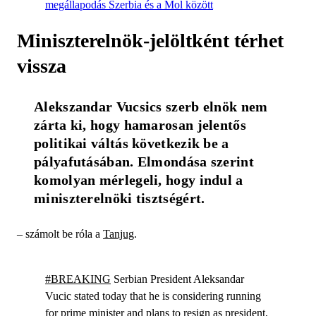
megállapodás Szerbia és a Mol között
Miniszterelnök-jelöltként térhet
vissza
Alekszandar Vucsics szerb elnök nem 
zárta ki, hogy hamarosan jelentős 
politikai váltás következik be a 
pályafutásában. Elmondása szerint 
komolyan mérlegeli, hogy indul a 
miniszterelnöki tisztségért.
– számolt be róla a
Tanjug
.
#BREAKING
Serbian President Aleksandar
Vucic stated today that he is considering running
for prime minister and plans to resign as president,