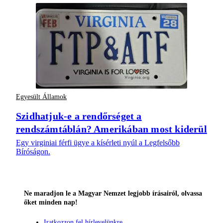
Egyesült Államok
Szidhatjuk-e a rendőrséget a
rendszámtáblán? Amerikában most kiderül
Egy virginiai férfi ügye a kísérleti nyúl a Legfelsőbb
Bíróságon.
Ne maradjon le a Magyar Nemzet legjobb írásairól, olvassa
őket minden nap!
Iratkozzon fel hírlevelünkre