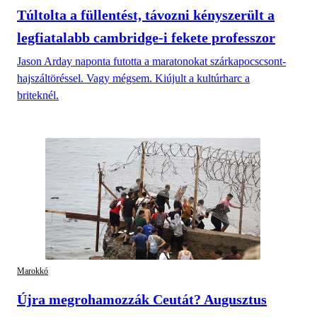
Túltolta a füllentést, távozni kényszerült a
legfiatalabb cambridge-i fekete professzor
Jason Arday naponta futotta a maratonokat szárkapocscsont-
hajszáltöréssel. Vagy mégsem. Kiújult a kultúrharc a
briteknél.
Marokkó
Újra megrohamozzák Ceutát? Augusztus