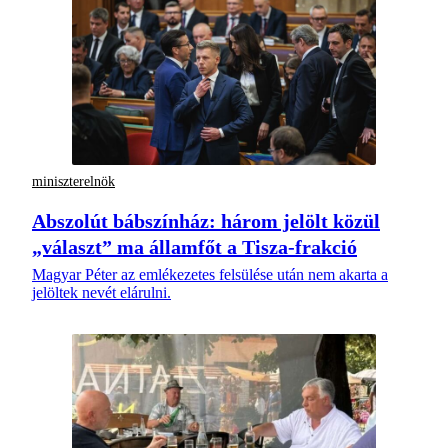
miniszterelnök
Abszolút bábszínház: három jelölt közül
„választ” ma államfőt a Tisza-frakció
Magyar Péter az emlékezetes felsülése után nem akarta a
jelöltek nevét elárulni.