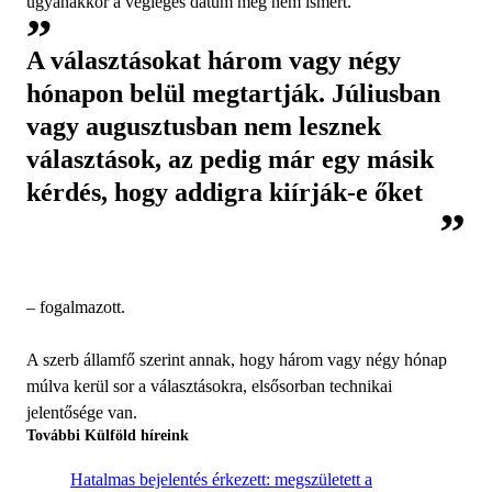
ugyanakkor a végleges dátum még nem ismert.
A választásokat három vagy négy
hónapon belül megtartják. Júliusban
vagy augusztusban nem lesznek
választások, az pedig már egy másik
kérdés, hogy addigra kiírják-e őket
– fogalmazott.
A szerb államfő szerint annak, hogy három vagy négy hónap
múlva kerül sor a választásokra, elsősorban technikai
jelentősége van.
További Külföld híreink
Hatalmas bejelentés érkezett: megszületett a