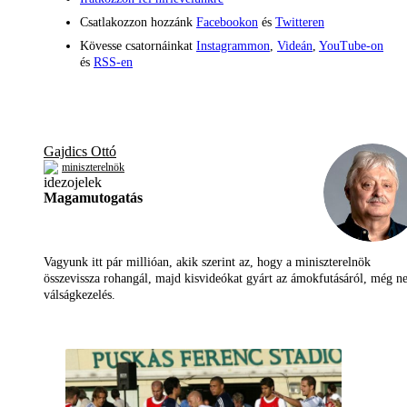
Csatlakozzon hozzánk
Facebookon
és
Twitteren
Kövesse csatornáinkat
Instagrammon
,
Videán
,
YouTube-on
és
RSS-en
Gajdics Ottó
miniszterelnök
Magamutogatás
Vagyunk itt pár millióan, akik szerint az, hogy a miniszterelnök
összevissza rohangál, majd kisvideókat gyárt az ámokfutásáról, még 
válságkezelés.