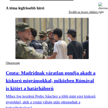
A téma legfrissebb hírei
Tovább az összes cikkhez
Olaszország
Ceuta: Madridnak váratlan gondja akadt a
kiskorú migránsokkal, miközben Rómával
is kitört a határháború
Mihez fog kezdeni Pedro Sánchez a több mint ezer kiskorú
gyerekkel, akik a ceutai válság után ottragadtak a
befogóhelyeken?