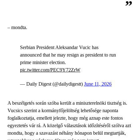
– mondta.
Serbian President Aleksandar Vucic has
announced that he may resign as president to run
prime minister election.
pic.twitter.com/PEC9Y72ZrW
— Daily Digest (@dailydigestt)
June 11, 2026
A beszélgetés során szóba került a miniszterelnöki tisztség is.
Vucsics szerint a kormányfőjelöltség lehetősége naponta
foglalkoztatja, emellett jelezte, hogy még aznap este fontos
egyeztetés vár rá. A közelgő választások időzítéséről szólva azt
mondta, hogy a szavazást néhány hónapon belül megtartják,