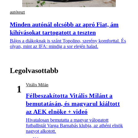
autóteszt
Minden autónál olcsóbb az apró Fiat, ám
kihívásokat tartogatott a teszten
Bájos a diákoknak is szánt Topolino, szerény komforttal. És
olyan, mint az IFA: mindig a sor elején halad.
Legolvasottabb
Vitális Milán
1
Félbeszakította Vitális Milánt a
bemutatásán, és magyarul kiáltott
az AEK elnöke + videó
Hivatalosan bemutatta a magyar válogatott
futballistát Varga Barnabás klubja, az athéni elnök
nagyot alkotott.