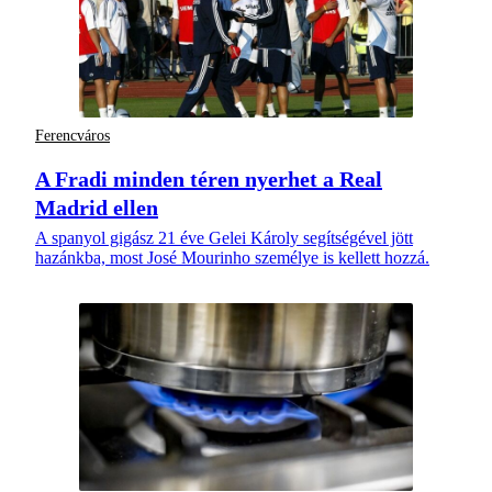
Ferencváros
A Fradi minden téren nyerhet a Real
Madrid ellen
A spanyol gigász 21 éve Gelei Károly segítségével jött
hazánkba, most José Mourinho személye is kellett hozzá.