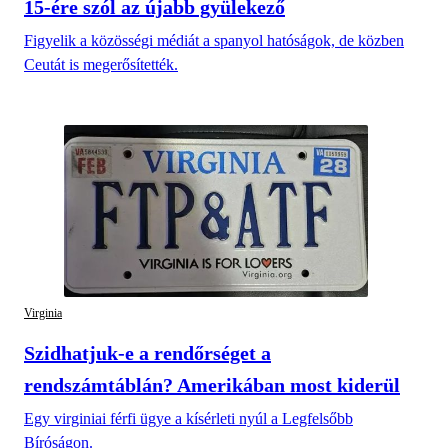
15-ére szól az újabb gyülekező
Figyelik a közösségi médiát a spanyol hatóságok, de közben
Ceutát is megerősítették.
Virginia
Szidhatjuk-e a rendőrséget a
rendszámtáblán? Amerikában most kiderül
Egy virginiai férfi ügye a kísérleti nyúl a Legfelsőbb
Bíróságon.