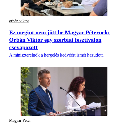
orbán viktor
Ez megint nem jött be Magyar Péternek:
Orbán Viktor egy szerbiai fesztiválon
csevapozott
A miniszterelnök a hergelés kedvéért ismét hazudott.
Magyar Péter