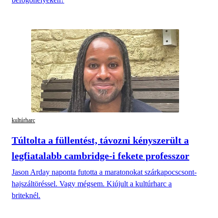
kultúrharc
Túltolta a füllentést, távozni kényszerült a
legfiatalabb cambridge-i fekete professzor
Jason Arday naponta futotta a maratonokat szárkapocscsont-
hajszáltöréssel. Vagy mégsem. Kiújult a kultúrharc a
briteknél.