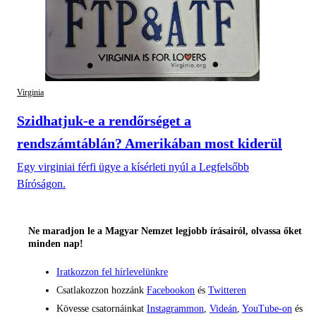
Virginia
Szidhatjuk-e a rendőrséget a
rendszámtáblán? Amerikában most kiderül
Egy virginiai férfi ügye a kísérleti nyúl a Legfelsőbb
Bíróságon.
Ne maradjon le a Magyar Nemzet legjobb írásairól, olvassa őket
minden nap!
Iratkozzon fel hírlevelünkre
Csatlakozzon hozzánk
Facebookon
és
Twitteren
Kövesse csatornáinkat
Instagrammon
,
Videán
,
YouTube-on
és