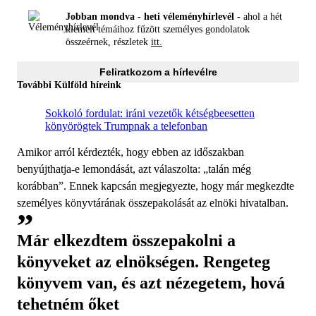
Jobban mondva - heti véleményhírlevél -
ahol a hét
kiemelt témáihoz fűzött személyes gondolatok
összeérnek, részletek
itt.
Feliratkozom a hírlevélre
További Külföld híreink
Sokkoló fordulat: iráni vezetők kétségbeesetten
könyörögtek Trumpnak a telefonban
Amikor arról kérdezték, hogy ebben az időszakban
benyújthatja-e lemondását, azt válaszolta: „talán még
korábban”. Ennek kapcsán megjegyezte, hogy már megkezdte
személyes könyvtárának összepakolását az elnöki hivatalban.
Már elkezdtem összepakolni a
könyveket az elnökségen. Rengeteg
könyvem van, és azt nézegetem, hová
tehetném őket