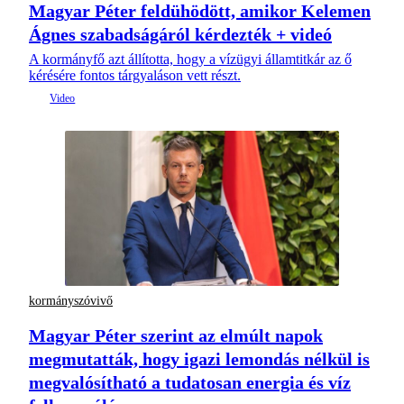
Magyar Péter feldühödött, amikor Kelemen
Ágnes szabadságáról kérdezték + videó
A kormányfő azt állította, hogy a vízügyi államtitkár az ő
kérésére fontos tárgyaláson vett részt.
kormányszóvivő
Magyar Péter szerint az elmúlt napok
megmutatták, hogy igazi lemondás nélkül is
megvalósítható a tudatosan energia és víz