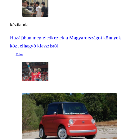
kézilabda
Hazájában megfeledkeztek a Magyarországot könnyek
közt elhagyó klasszisról