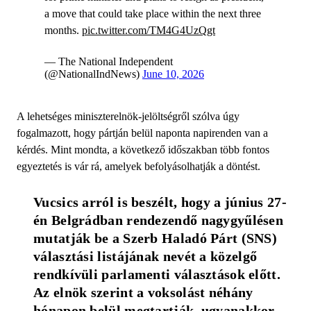
a move that could take place within the next three
months.
pic.twitter.com/TM4G4UzQgt
— The National Independent
(@NationalIndNews)
June 10, 2026
A lehetséges miniszterelnök-jelöltségről szólva úgy
fogalmazott, hogy pártján belül naponta napirenden van a
kérdés. Mint mondta, a következő időszakban több fontos
egyeztetés is vár rá, amelyek befolyásolhatják a döntést.
Vucsics arról is beszélt, hogy a június 27-
én Belgrádban rendezendő nagygyűlésen 
mutatják be a Szerb Haladó Párt (SNS) 
választási listájának nevét a közelgő 
rendkívüli parlamenti választások előtt. 
Az elnök szerint a voksolást néhány 
hónapon belül megtartják, ugyanakkor 