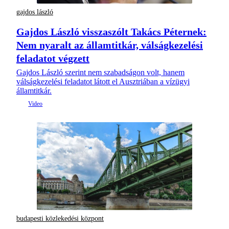
gajdos lászló
Gajdos László visszaszólt Takács Péternek:
Nem nyaralt az államtitkár, válságkezelési
feladatot végzett
Gajdos László szerint nem szabadságon volt, hanem
válságkezelési feladatot látott el Ausztriában a vízügyi
államtitkár.
budapesti közlekedési központ