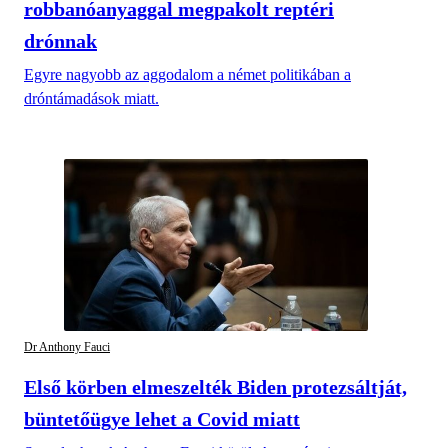
robbanóanyaggal megpakolt reptéri
drónnak
Egyre nagyobb az aggodalom a német politikában a
dróntámadások miatt.
Dr Anthony Fauci
Első körben elmeszelték Biden protezsáltját,
büntetőügye lehet a Covid miatt