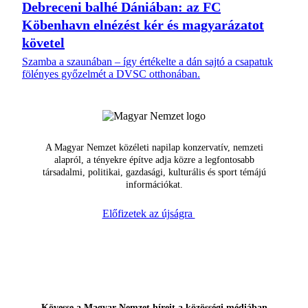
Debreceni balhé Dániában: az FC
Köbenhavn elnézést kér és magyarázatot
követel
Szamba a szaunában – így értékelte a dán sajtó a csapatuk
fölényes győzelmét a DVSC otthonában.
A Magyar Nemzet közéleti napilap konzervatív, nemzeti
alapról, a tényekre építve adja közre a legfontosabb
társadalmi, politikai, gazdasági, kulturális és sport témájú
információkat.
Előfizetek az újságra
Kövesse a Magyar Nemzet híreit a közösségi médiában