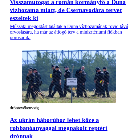
Visszamutogat a román kormányfő a Duna
vízhozama miatt, de Csernavodára tervet
eszeltek ki
Műszaki megoldást találtak a Duna vízhozamának rövid távú
orvoslására, ha már az átfogó terv a minisztériumi fiókban
porosodik.
dróntevékenység
Az ukrán háborúhoz lehet köze a
robbanóanyaggal megpakolt reptéri
drónnak