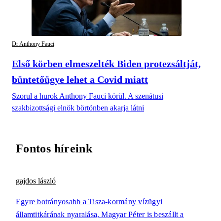
Dr Anthony Fauci
Első körben elmeszelték Biden protezsáltját,
büntetőügye lehet a Covid miatt
Szorul a hurok Anthony Fauci körül. A szenátusi
szakbizottsági elnök börtönben akarja látni
Fontos híreink
gajdos lászló
Egyre botrányosabb a Tisza-kormány vízügyi
államtitkárának nyaralása, Magyar Péter is beszállt a