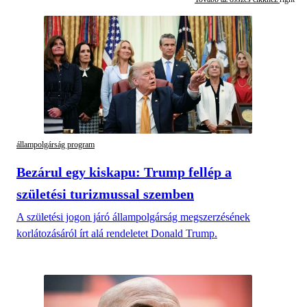
állampolgárság program
Bezárul egy kiskapu: Trump fellép a
születési turizmussal szemben
A születési jogon járó állampolgárság megszerzésének
korlátozásáról írt alá rendeletet Donald Trump.