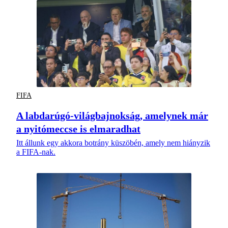
FIFA
A labdarúgó-világbajnokság, amelynek már
a nyitómeccse is elmaradhat
Itt állunk egy akkora botrány küszöbén, amely nem hiányzik
a FIFA-nak.