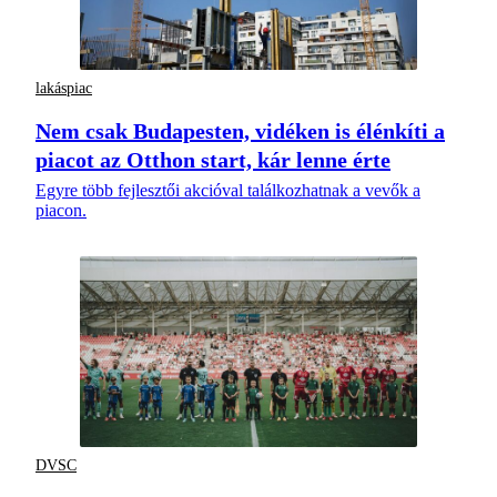
lakáspiac
Nem csak Budapesten, vidéken is élénkíti a
piacot az Otthon start, kár lenne érte
Egyre több fejlesztői akcióval találkozhatnak a vevők a
piacon.
DVSC