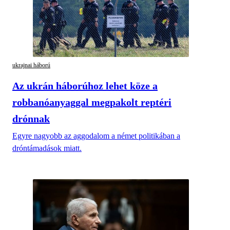
ukrajnai háború
Az ukrán háborúhoz lehet köze a
robbanóanyaggal megpakolt reptéri
drónnak
Egyre nagyobb az aggodalom a német politikában a
dróntámadások miatt.