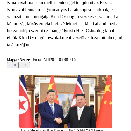
Kína továbbra is kiemelt jelentőséget tulajdonít az Észak-
Koreával fennálló hagyományos baráti kapcsolatoknak, és
változatlanul támogatja Kim Dzsongün vezetését, valamint a
két ország közös érdekeinek védelmét – a kínai állami média
beszámolója szerint ezt hangsúlyozta Hszi Csin-ping kínai
elnök Kim Dzsongün észak-koreai vezetővel lezajlott phenjani
találkozóján.
Magyar Nemzet
Forrás: MTI
2026. 06. 08. 21:55
0
0
0
Hszi Csin-ping és Kim Dzsongun
Fotó: YAN YAN
Forrás: