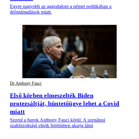
Egyre nagyobb az aggodalom a német politikában a
dróntámadások miatt.
Dr Anthony Fauci
Első körben elmeszelték Biden
protezsáltját, büntetőügye lehet a Covid
miatt
Szorul a hurok Anthony Fauci körül. A szenátusi
szakbizottsági elnök börtönben akarja látni