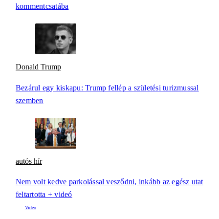
kommentcsatába
Donald Trump
Bezárul egy kiskapu: Trump fellép a születési turizmussal
szemben
autós hír
Nem volt kedve parkolással vesződni, inkább az egész utat
feltartotta + videó