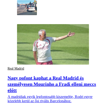
Real Madrid
Nagy pofont kaphat a Real Madrid és
személyesen Mourinho a Fradi elleni meccs
előtt
A madridiak egyik legfontosabb kiszemeltje, Rodri egyre
közelebb kerül az ősi rivális Barcelonához.