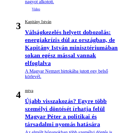
nagyot alkotott.
Kapitány István
3
Válságkezelés helyett dobozolás:
energiakrízis dúl az országban, de
Kapitány István minisztériumában
sokan egész mással vannak
elfoglalva
A Magyar Nemzet birtokába jutott egy belső
körlevél.
mtva
4
Újabb visszakozás? Egyre több
személyi döntését írhatja felül
Magyar Péter a politikai és
társadalmi nyomás hatására
Az elmúlt hónapokban több személyi döntés is