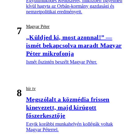
Együttműködés Rendszerét, miközben figyelmen
kívül hagyta az Orbán-kormány gazdasági és
nemzetpolitikai eredményeit.
Magyar Péter
7
„Küldjed ki, most azonnal!” —
ismét bekapcsolva maradt Magyar
Péter mikrofonja
Ismét őszintén beszélt Magyar Péter.
hír tv
8
Megszólalt a közmédia frissen
kinevezett, majd kirúgott
főszerkesztője
Egyik korábbi munkahelyén kollégák voltak
Magyar Péterrel.