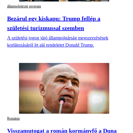
állampolgárság program
Bezárul egy kiskapu: Trump fellép a
születési turizmussal szemben
A születési jogon járó állampolgárság megszerzésének
korlátozásáról írt alá rendeletet Donald Trump.
Románia
Visszamutogat a román kormányfő a Duna