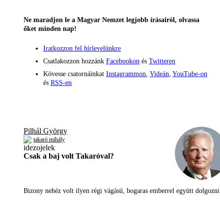
Ne maradjon le a Magyar Nemzet legjobb írásairól, olvassa
őket minden nap!
Iratkozzon fel hírlevelünkre
Csatlakozzon hozzánk
Facebookon
és
Twitteren
Kövesse csatornáinkat
Instagrammon
,
Videán
,
YouTube-on
és
RSS-en
Pilhál György
takaró mihály
Csak a baj volt Takaróval?
Bizony nehéz volt ilyen régi vágású, bogaras emberrel együtt dolgoz