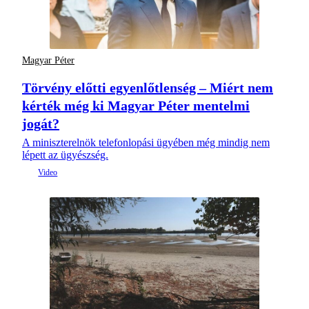
Magyar Péter
Törvény előtti egyenlőtlenség – Miért nem
kérték még ki Magyar Péter mentelmi
jogát?
A miniszterelnök telefonlopási ügyében még mindig nem
lépett az ügyészség.