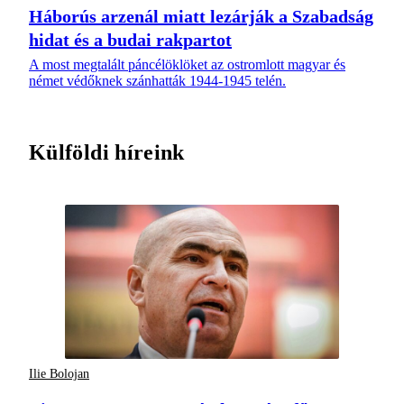
Háborús arzenál miatt lezárják a Szabadság
hidat és a budai rakpartot
A most megtalált páncélöklöket az ostromlott magyar és
német védőknek szánhatták 1944-1945 telén.
Külföldi híreink
Ilie Bolojan