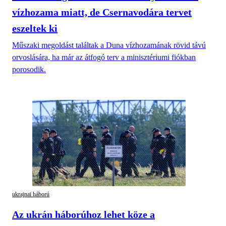
vízhozama miatt, de Csernavodára tervet
eszeltek ki
Műszaki megoldást találtak a Duna vízhozamának rövid távú
orvoslására, ha már az átfogó terv a minisztériumi fiókban
porosodik.
ukrajnai háború
Az ukrán háborúhoz lehet köze a