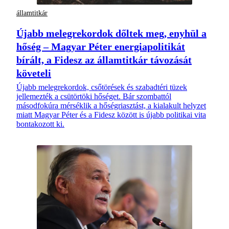
államtitkár
Újabb melegrekordok dőltek meg, enyhül a
hőség – Magyar Péter energiapolitikát
bírált, a Fidesz az államtitkár távozását
követeli
Újabb melegrekordok, csőtörések és szabadtéri tüzek
jellemezték a csütörtöki hőséget. Bár szombattól
másodfokúra mérséklik a hőségriasztást, a kialakult helyzet
miatt Magyar Péter és a Fidesz között is újabb politikai vita
bontakozott ki.