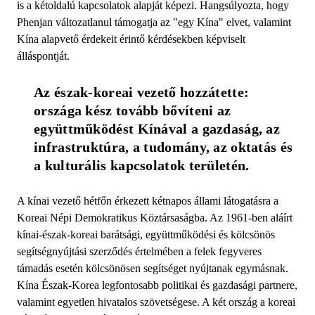
is a kétoldalú kapcsolatok alapját képezi. Hangsúlyozta, hogy
Phenjan változatlanul támogatja az "egy Kína" elvet, valamint
Kína alapvető érdekeit érintő kérdésekben képviselt
álláspontját.
Az észak-koreai vezető hozzátette: 
országa kész tovább bővíteni az 
együttműködést Kínával a gazdaság, az 
infrastruktúra, a tudomány, az oktatás és 
a kulturális kapcsolatok területén.
A kínai vezető hétfőn érkezett kétnapos állami látogatásra a
Koreai Népi Demokratikus Köztársaságba. Az 1961-ben aláírt
kínai-észak-koreai barátsági, együttműködési és kölcsönös
segítségnyújtási szerződés értelmében a felek fegyveres
támadás esetén kölcsönösen segítséget nyújtanak egymásnak.
Kína Észak-Korea legfontosabb politikai és gazdasági partnere,
valamint egyetlen hivatalos szövetségese. A két ország a koreai