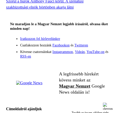
Szorul a hurok Anthony Fauci körül. A szenátusi
szakbizottsági elnök börtönben akarja látni
Ne maradjon le a Magyar Nemzet legjobb írásairól, olvassa őket
minden nap!
Iratkozzon fel hírlevelünkre
Csatlakozzon hozzánk
Facebookon
és
Twitteren
Kövesse csatornáinkat
Instagrammon
,
Videán
,
YouTube-on
és
RSS-en
A legfrissebb hírekért
kövess minket az
Magyar Nemzet
Google
News oldalán is!
Címoldalról ajánljuk
Tovább az összes cikkhez