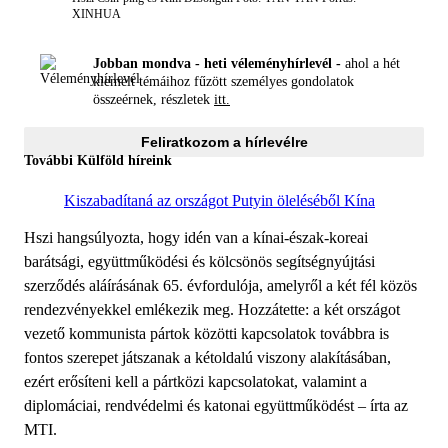
XINHUA
Jobban mondva - heti véleményhírlevél -
ahol a hét
kiemelt témáihoz fűzött személyes gondolatok
összeérnek, részletek
itt.
Feliratkozom a hírlevélre
További Külföld híreink
Kiszabadítaná az országot Putyin öleléséből Kína
Hszi hangsúlyozta, hogy idén van a kínai-észak-koreai
barátsági, együttműködési és kölcsönös segítségnyújtási
szerződés aláírásának 65. évfordulója, amelyről a két fél közös
rendezvényekkel emlékezik meg. Hozzátette: a két országot
vezető kommunista pártok közötti kapcsolatok továbbra is
fontos szerepet játszanak a kétoldalú viszony alakításában,
ezért erősíteni kell a pártközi kapcsolatokat, valamint a
diplomáciai, rendvédelmi és katonai együttműködést – írta az
MTI.