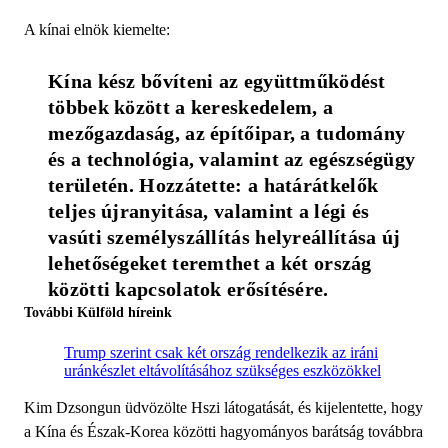
A kínai elnök kiemelte:
Kína kész bővíteni az együttműködést 
többek között a kereskedelem, a 
mezőgazdaság, az építőipar, a tudomány 
és a technológia, valamint az egészségügy 
területén. Hozzátette: a határátkelők 
teljes újranyitása, valamint a légi és 
vasúti személyszállítás helyreállítása új 
lehetőségeket teremthet a két ország 
közötti kapcsolatok erősítésére.
További Külföld híreink
Trump szerint csak két ország rendelkezik az iráni
uránkészlet eltávolításához szükséges eszközökkel
Kim Dzsongun üdvözölte Hszi látogatását, és kijelentette, hogy
a Kína és Észak-Korea közötti hagyományos barátság továbbra