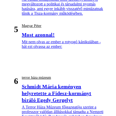
megváltozott a politikai és társadalmi nyomás
hatására, ami egyre inkább visszatérő mintázatnak
tűnik a Tisza-kormány működésében.
Magyar Péter
5
Most azonnal!
Mit nem olvas az ember a rotyogó kánikulában -
hát ezt olvassa az ember:
terror háza múzeum
6
Schmidt Mária keményen
helyretette a Fidesz-kormányt
bíráló Egedy Gergelyt
A Terror Háza Múzeum főigazgatója szerint a
professzor valótlan állításokkal támadta a Nemzeti