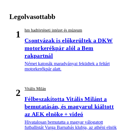
Legolvasottabb
hm hadtörténeti intézet és múzeum
1
Csontvázak is előkerültek a DKW
motorkerékpár alól a Bem
rakpartnál
Német katonák maradványai feküdtek a feltárt
motorkerékpár alatt.
Vitális Milán
2
Félbeszakította Vitális Milánt a
bemutatásán, és magyarul kiáltott
az AEK elnöke + videó
Hivatalosan bemutatta a magyar válogatott
futballistát Varga Barnabás klubja, az athéni elnök