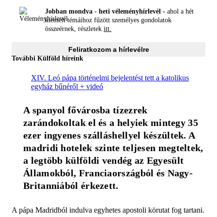
Jobban mondva - heti véleményhírlevél -
ahol a hét
kiemelt témáihoz fűzött személyes gondolatok
összeérnek, részletek
itt.
Feliratkozom a hírlevélre
További Külföld híreink
XIV. Leó pápa történelmi bejelentést tett a katolikus
egyház bűnéről + videó
A spanyol fővárosba tízezrek 
zarándokoltak el és a helyiek mintegy 35 
ezer ingyenes szálláshellyel készültek. A 
madridi hotelek szinte teljesen megteltek, 
a legtöbb külföldi vendég az Egyesült 
Államokból, Franciaországból és Nagy-
Britanniából érkezett.
A pápa Madridból indulva egyhetes apostoli körutat fog tartani.