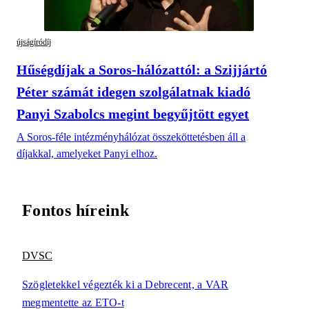
újságíródíj
Hűségdíjak a Soros-hálózattól: a Szijjártó
Péter számát idegen szolgálatnak kiadó
Panyi Szabolcs megint begyűjtött egyet
A Soros-féle intézményhálózat összeköttetésben áll a
díjakkal, amelyeket Panyi elhoz.
Fontos híreink
DVSC
Szögletekkel végezték ki a Debrecent, a VAR
megmentette az ETO-t