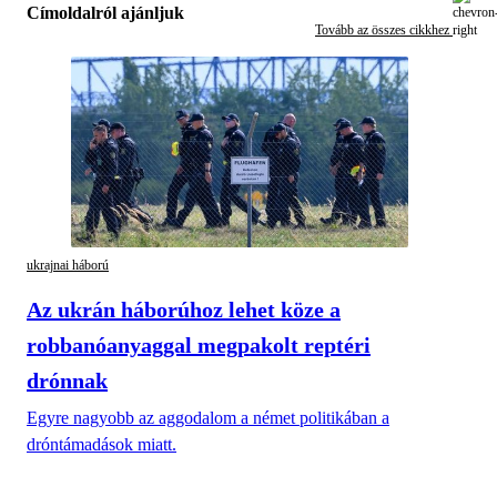
Címoldalról ajánljuk
Tovább az összes cikkhez
ukrajnai háború
Az ukrán háborúhoz lehet köze a
robbanóanyaggal megpakolt reptéri
drónnak
Egyre nagyobb az aggodalom a német politikában a
dróntámadások miatt.