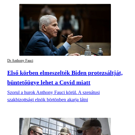
Dr Anthony Fauci
Első körben elmeszelték Biden protezsáltját,
büntetőügye lehet a Covid miatt
Szorul a hurok Anthony Fauci körül. A szenátusi
szakbizottsági elnök börtönben akarja látni