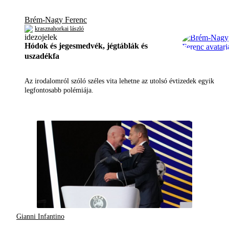
Brém-Nagy Ferenc
krasznahorkai lászló
Hódok és jegesmedvék, jégtáblák és
uszadékfa
Az irodalomról szóló széles vita lehetne az utolsó évtizedek egyik
legfontosabb polémiája.
Gianni Infantino