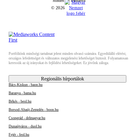
Minden jog fenntartva
© 2026
Portfóliónk minőségi tartalmat jelent minden olvasó számára. Egyedülálló elérést,
országos lefedettséget és változatos megjelenési lehetőséget biztosít. Folyamatosan
keressük az új irányokat és fejlődési lehetőségeket. Ez jövőnk záloga.
Regionális hírportálok
Bács-Kiskun - baon.hu
Baranya - bama.hu
Békés - beol.hu
Borsod-Abaúj-Zemplén - boon.hu
Csongrád - delmagyar.hu
Dunaújváros - duol.hu
Fejér - feol.hu