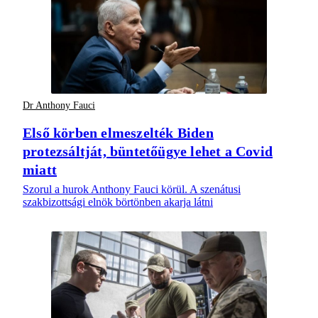
Dr Anthony Fauci
Első körben elmeszelték Biden
protezsáltját, büntetőügye lehet a Covid
miatt
Szorul a hurok Anthony Fauci körül. A szenátusi
szakbizottsági elnök börtönben akarja látni