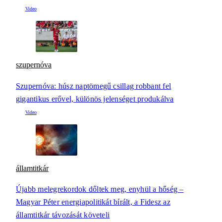
szupernóva
Szupernóva: húsz naptömegű csillag robbant fel
gigantikus erővel, különös jelenséget produkálva
államtitkár
Újabb melegrekordok dőltek meg, enyhül a hőség –
Magyar Péter energiapolitikát bírált, a Fidesz az
államtitkár távozását követeli