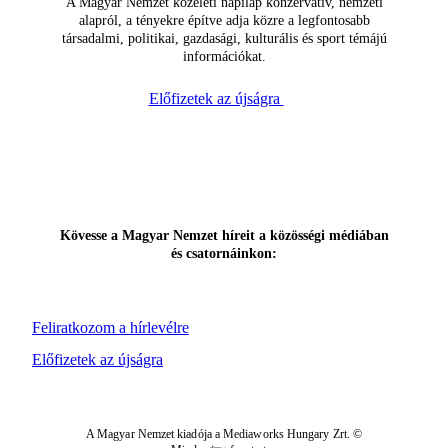
A Magyar Nemzet közéleti napilap konzervatív, nemzeti
alapról, a tényekre építve adja közre a legfontosabb
társadalmi, politikai, gazdasági, kulturális és sport témájú
információkat.
Előfizetek az újságra
Kövesse a Magyar Nemzet híreit a közösségi médiában
és csatornáinkon:
Feliratkozom a hírlevélre
Előfizetek az újságra
A Magyar Nemzet kiadója a Mediaworks Hungary Zrt. ©