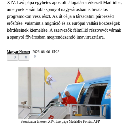
XIV. Leó pápa egyhetes apostoli látogatásra érkezett Madridba,
amelynek során több spanyol nagyvárosban is hivatalos
programokon vesz részt. Az út célja a társadalmi párbeszéd
erősítése, valamint a migráció és az európai vallási közösségek
kérdéseinek kiemelése. A szervezők félmillió résztvevőt várnak
a spanyol fővárosban megrendezendő imavirrasztásra.
Magyar Nemzet
2026. 06. 06. 15:28
0
0
0
Szombaton érkezett XIV. Leo pápa Madridba
Forrás: AFP