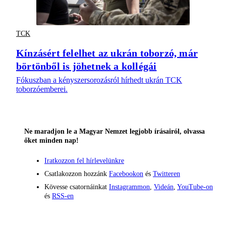
TCK
Kínzásért felelhet az ukrán toborzó, már
börtönből is jöhetnek a kollégái
Fókuszban a kényszersorozásról hírhedt ukrán TCK
toborzóemberei.
Ne maradjon le a Magyar Nemzet legjobb írásairól, olvassa
őket minden nap!
Iratkozzon fel hírlevelünkre
Csatlakozzon hozzánk
Facebookon
és
Twitteren
Kövesse csatornáinkat
Instagrammon
,
Videán
,
YouTube-on
és
RSS-en