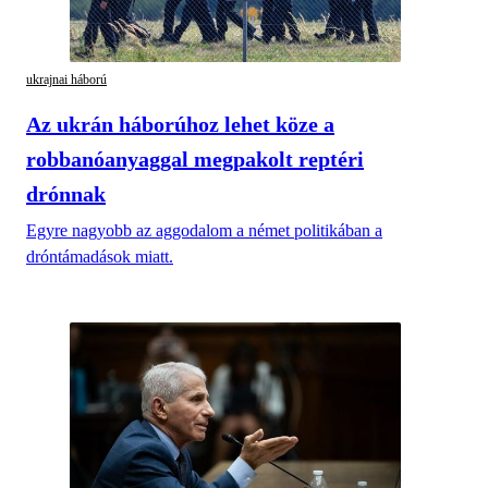
ukrajnai háború
Az ukrán háborúhoz lehet köze a
robbanóanyaggal megpakolt reptéri
drónnak
Egyre nagyobb az aggodalom a német politikában a
dróntámadások miatt.