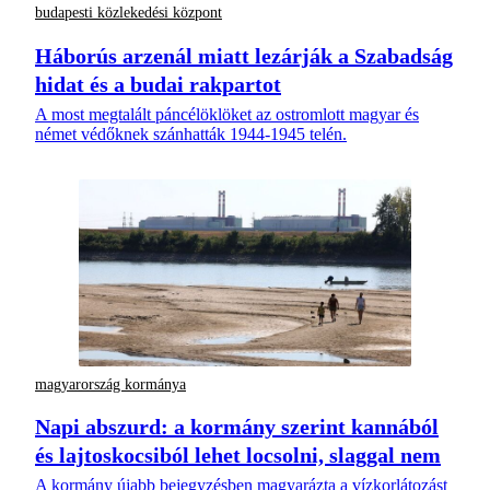
budapesti közlekedési központ
Háborús arzenál miatt lezárják a Szabadság
hidat és a budai rakpartot
A most megtalált páncélöklöket az ostromlott magyar és
német védőknek szánhatták 1944-1945 telén.
magyarország kormánya
Napi abszurd: a kormány szerint kannából
és lajtoskocsiból lehet locsolni, slaggal nem
A kormány újabb bejegyzésben magyarázta a vízkorlátozást