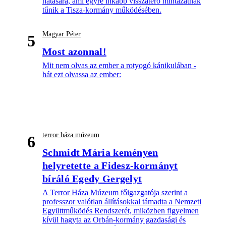
hatására, ami egyre inkább visszatérő mintázatnak
tűnik a Tisza-kormány működésében.
Magyar Péter
5
Most azonnal!
Mit nem olvas az ember a rotyogó kánikulában -
hát ezt olvassa az ember:
terror háza múzeum
6
Schmidt Mária keményen
helyretette a Fidesz-kormányt
bíráló Egedy Gergelyt
A Terror Háza Múzeum főigazgatója szerint a
professzor valótlan állításokkal támadta a Nemzeti
Együttműködés Rendszerét, miközben figyelmen
kívül hagyta az Orbán-kormány gazdasági és