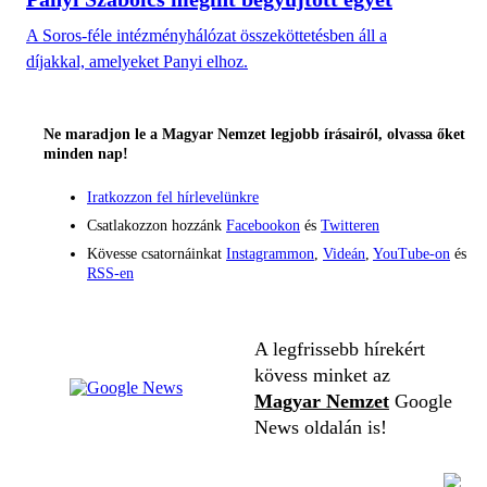
A Soros-féle intézményhálózat összeköttetésben áll a
díjakkal, amelyeket Panyi elhoz.
Ne maradjon le a Magyar Nemzet legjobb írásairól, olvassa őket
minden nap!
Iratkozzon fel hírlevelünkre
Csatlakozzon hozzánk
Facebookon
és
Twitteren
Kövesse csatornáinkat
Instagrammon
,
Videán
,
YouTube-on
és
RSS-en
A legfrissebb hírekért
kövess minket az
Magyar Nemzet
Google
News oldalán is!