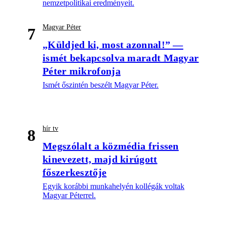
nemzetpolitikai eredményeit.
Magyar Péter
7
„Küldjed ki, most azonnal!” —
ismét bekapcsolva maradt Magyar
Péter mikrofonja
Ismét őszintén beszélt Magyar Péter.
hír tv
8
Megszólalt a közmédia frissen
kinevezett, majd kirúgott
főszerkesztője
Egyik korábbi munkahelyén kollégák voltak
Magyar Péterrel.