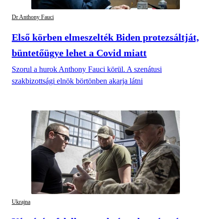
Dr Anthony Fauci
Első körben elmeszelték Biden protezsáltját,
büntetőügye lehet a Covid miatt
Szorul a hurok Anthony Fauci körül. A szenátusi
szakbizottsági elnök börtönben akarja látni
Ukrajna