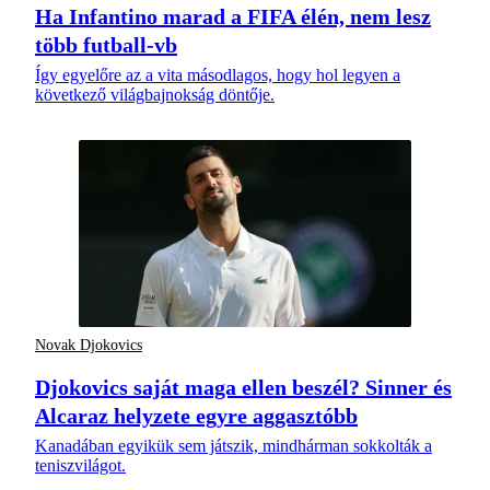
Ha Infantino marad a FIFA élén, nem lesz
több futball-vb
Így egyelőre az a vita másodlagos, hogy hol legyen a
következő világbajnokság döntője.
Novak Djokovics
Djokovics saját maga ellen beszél? Sinner és
Alcaraz helyzete egyre aggasztóbb
Kanadában egyikük sem játszik, mindhárman sokkolták a
teniszvilágot.