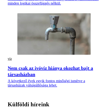
minden logikai összefüggés nélkül.
víz
Nem csak az ivóvíz hiánya okozhat bajt a
társasházban
A következő évek egyik fontos minőségi ismérve a
társasházak válságállósága lehet.
Külföldi híreink