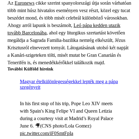
Az
Euronews
cikke szerint spanyolországi útja során várhatóan
több mint húsz hivatalos eseményen vesz részt, közel egy tucat
beszédet mond, és több misét celebrál különböző városokban.
Ahogy arról lapunk is beszámolt,
Leó pápa kedden utazik
tovább Barcelonába
, ahol egy liturgikus szertartást követően
megáldja a Sagrada Familia-bazilika nemrég elkészült, Jézus
Krisztusról elnevezett tornyát. Látogatásának utolsó két napját
a Kanári-szigeteken tölti, misét mutat be Gran Canarián és
Tenerifén is, és menedékkérőkkel találkozik majd.
További Külföld híreink
Magyar ételkülönlegességekkel lepték meg a pápa
szegényeit
In his first stop of his trip, Pope Leo XIV meets
with Spain's King Felipe VI and Queen Letizia
during a courtesy visit at Madrid’s Royal Palace
June 6. 🎥(CNS photo/Lola Gomez)
pic.twitter.com/iF0SmtFpIa