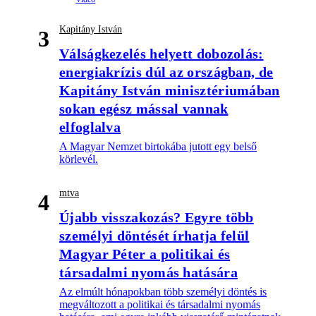
Kapitány István
3
Válságkezelés helyett dobozolás:
energiakrízis dúl az országban, de
Kapitány István minisztériumában
sokan egész mással vannak
elfoglalva
A Magyar Nemzet birtokába jutott egy belső
körlevél.
mtva
4
Újabb visszakozás? Egyre több
személyi döntését írhatja felül
Magyar Péter a politikai és
társadalmi nyomás hatására
Az elmúlt hónapokban több személyi döntés is
megváltozott a politikai és társadalmi nyomás