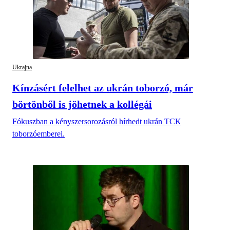
Ukrajna
Kínzásért felelhet az ukrán toborzó, már
börtönből is jöhetnek a kollégái
Fókuszban a kényszersorozásról hírhedt ukrán TCK
toborzóemberei.