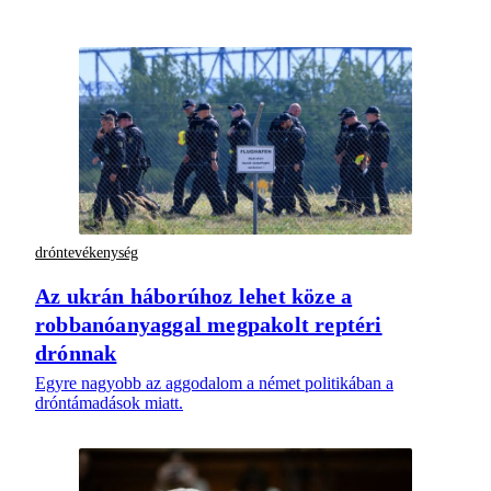
dróntevékenység
Az ukrán háborúhoz lehet köze a
robbanóanyaggal megpakolt reptéri
drónnak
Egyre nagyobb az aggodalom a német politikában a
dróntámadások miatt.