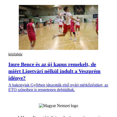
kézilabda
Imre Bence és az új kapus remekelt, de
miért Ligetvári nélkül indult a Veszprém
idénye?
A bakonyiak Győrben játszották első nyári mérkőzésüket, az
ETO színeiben is rengetegen debütáltak.