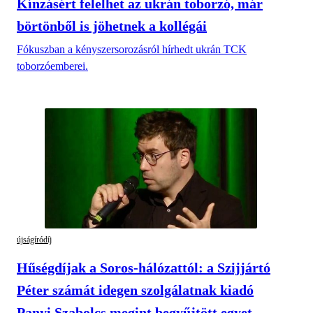
Kínzásért felelhet az ukrán toborzó, már
börtönből is jöhetnek a kollégái
Fókuszban a kényszersorozásról hírhedt ukrán TCK
toborzóemberei.
újságíródíj
Hűségdíjak a Soros-hálózattól: a Szijjártó
Péter számát idegen szolgálatnak kiadó
Panyi Szabolcs megint begyűjtött egyet