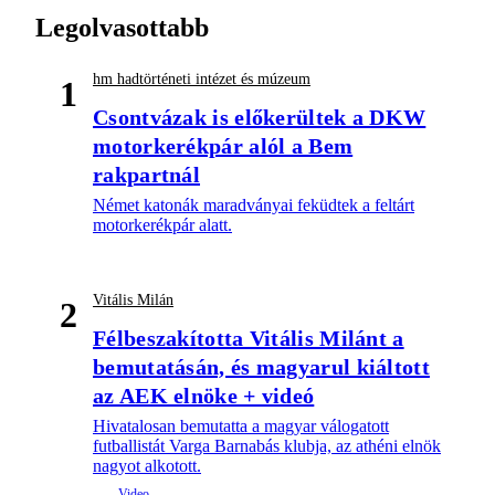
Legolvasottabb
hm hadtörténeti intézet és múzeum
1
Csontvázak is előkerültek a DKW
motorkerékpár alól a Bem
rakpartnál
Német katonák maradványai feküdtek a feltárt
motorkerékpár alatt.
Vitális Milán
2
Félbeszakította Vitális Milánt a
bemutatásán, és magyarul kiáltott
az AEK elnöke + videó
Hivatalosan bemutatta a magyar válogatott
futballistát Varga Barnabás klubja, az athéni elnök
nagyot alkotott.