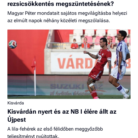
rezsicsökkentés megszüntetésének?
Magyar Péter mondatait sajátos megvilágításba helyezi
az elmúlt napok néhány közéleti megszólalása.
Kisvárda
Kisvárdán nyert és az NB I élére állt az
Újpest
A lila-fehérek az első félidőben meggyőzőbb
teljesítményt nyújtottak.