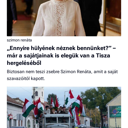
szimon renáta
„Ennyire hülyének nėznek bennünket?” –
már a sajátjainak is elegük van a Tisza
hergeléséből
Biztosan nem teszi zsebre Szimon Renáta, amit a saját
szavazóitól kapott.