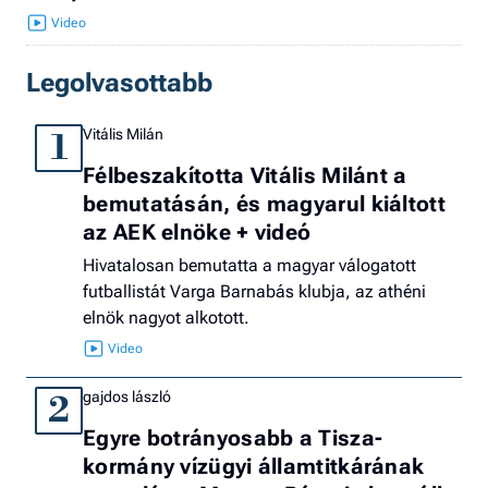
Legolvasottabb
Vitális Milán
1
Félbeszakította Vitális Milánt a
bemutatásán, és magyarul kiáltott
az AEK elnöke + videó
Hivatalosan bemutatta a magyar válogatott
futballistát Varga Barnabás klubja, az athéni
elnök nagyot alkotott.
gajdos lászló
2
Egyre botrányosabb a Tisza-
kormány vízügyi államtitkárának