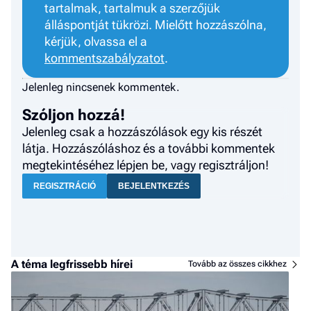
tartalmak, tartalmuk a szerzőjük
álláspontját tükrözi. Mielőtt hozzászólna,
kérjük, olvassa el a
kommentszabályzatot
.
Jelenleg nincsenek kommentek.
Szóljon hozzá!
Jelenleg csak a hozzászólások egy kis részét
látja. Hozzászóláshoz és a további kommentek
megtekintéséhez lépjen be, vagy regisztráljon!
REGISZTRÁCIÓ
BEJELENTKEZÉS
A téma legfrissebb hírei
Tovább az összes cikkhez