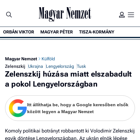
ORBÁN VIKTOR
MAGYAR PÉTER
TISZA-KORMÁNY
K
Magyar Nemzet
Külföld
Zelenszkij
Ukrajna
Lengyelország
Tusk
Zelenszkij húzása miatt elszabadult
a pokol Lengyelországban
Itt állíthatja be, hogy a Google keresőben elsők
között legyen a Magyar Nemzet
Komoly politikai botrányt robbantott ki Volodimir Zelenszkij
egyik döntése Lengyelországban. Az ukrán elnök lépése