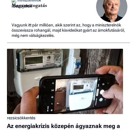
miniszterelnök
Magamutogatás
Vagyunk itt pár millióan, akik szerint az, hogy a miniszterelnök
összevissza rohangál, majd kisvideókat gyárt az ámokfutásáról,
még nem válságkezelés.
rezsicsökkentés
Az energiakrízis közepén ágyaznak meg a