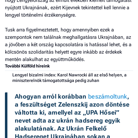
hogy Lengyelország az elmúlt években kiemelt támogatást
nyújtott Ukrajnának, ezért Kijevnek tekintettel kell lennie a
lengyel történelmi érzékenységre.
Tusk arra figyelmeztetett, hogy amennyiben ezek a
szempontok nem találnak meghallgatásra Ukrajnában, az
a jövőben a két ország kapcsolatára is hatással lehet, és a
kölcsönös szolidaritás helyett egyre inkább az érdekek
mentén alakulhat az együttműködés.
További Külföld híreink
Lengyel bizalmi index: Karol Nawrocki áll az első helyen, a
miniszterelnök támogatottsága pedig zuhan
Ahogyan arról korábban 
beszámoltunk
, 
a feszültséget Zelenszkij azon döntése 
váltotta ki, amellyel az „UPA Hősei” 
nevet adta az ukrán hadsereg egyik 
alakulatának. Az Ukrán Felkelő 
Hadsereget Ukrajnában sokan a 