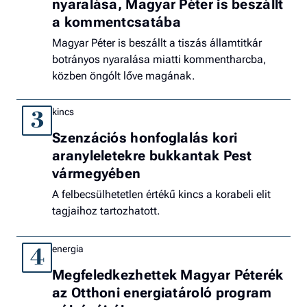
nyaralása, Magyar Péter is beszállt
a kommentcsatába
Magyar Péter is beszállt a tiszás államtitkár
botrányos nyaralása miatti kommentharcba,
közben öngólt lőve magának.
kincs
3
Szenzációs honfoglalás kori
aranyleletekre bukkantak Pest
vármegyében
A felbecsülhetetlen értékű kincs a korabeli elit
tagjaihoz tartozhatott.
energia
4
Megfeledkezhettek Magyar Péterék
az Otthoni energiatároló program