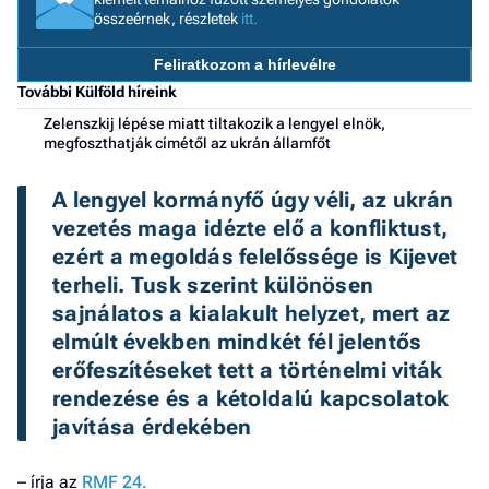
összeérnek, részletek
itt.
a h
E
Feliratkozom a hírlevélre
a
További Külföld híreink
ú
Zelenszkij lépése miatt tiltakozik a lengyel elnök,
megfoszthatják címétől az ukrán államfőt
A lengyel kormányfő úgy véli, az ukrán 
vezetés maga idézte elő a konfliktust, 
ezért a megoldás felelőssége is Kijevet 
terheli. Tusk szerint különösen 
sajnálatos a kialakult helyzet, mert az 
elmúlt években mindkét fél jelentős 
erőfeszítéseket tett a történelmi viták 
rendezése és a kétoldalú kapcsolatok 
javítása érdekében
– írja az
RMF 24.