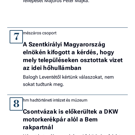
fellépését Majoros Péter Majka.
mészáros csoport
7
A Szentkirályi Magyarország
elnökén kifogott a kérdés, hogy
mely településeken osztottak vizet
az idei hőhullámban
Balogh Leventétől kértünk válaszokat, nem
sokat tudtunk meg.
hm hadtörténeti intézet és múzeum
8
Csontvázak is előkerültek a DKW
motorkerékpár alól a Bem
rakpartnál