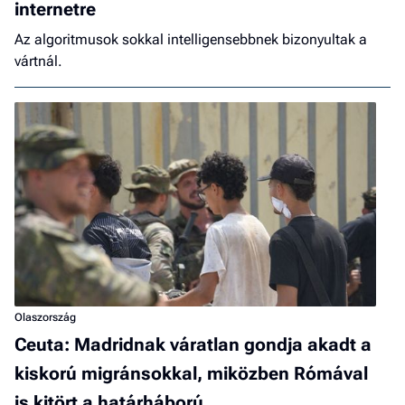
internetre
Az algoritmusok sokkal intelligensebbnek bizonyultak a
vártnál.
Olaszország
Ceuta: Madridnak váratlan gondja akadt a
kiskorú migránsokkal, miközben Rómával
is kitört a határháború