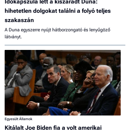
Időkapszula lett a kiszáradt Duna:
hihetetlen dolgokat találni a folyó teljes
szakaszán
A Duna egyszerre nyújt hátborzongató és lenyűgöző
látványt.
Egyesült Államok
Kitálalt Joe Biden fia a volt amerikai