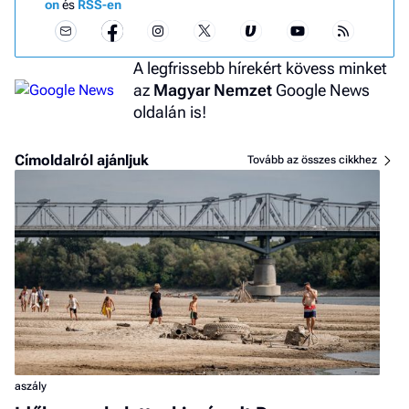
on
és
RSS-en
A legfrissebb hírekért kövess minket
az
Magyar Nemzet
Google News
oldalán is!
Címoldalról ajánljuk
Tovább az összes cikkhez
aszály