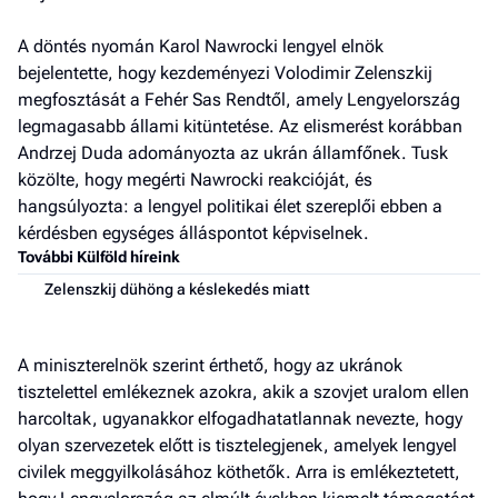
A döntés nyomán Karol Nawrocki lengyel elnök
bejelentette, hogy kezdeményezi Volodimir Zelenszkij
megfosztását a Fehér Sas Rendtől, amely Lengyelország
legmagasabb állami kitüntetése. Az elismerést korábban
Andrzej Duda adományozta az ukrán államfőnek. Tusk
közölte, hogy megérti Nawrocki reakcióját, és
hangsúlyozta: a lengyel politikai élet szereplői ebben a
kérdésben egységes álláspontot képviselnek.
További Külföld híreink
Zelenszkij dühöng a késlekedés miatt
A miniszterelnök szerint érthető, hogy az ukránok
tisztelettel emlékeznek azokra, akik a szovjet uralom ellen
harcoltak, ugyanakkor elfogadhatatlannak nevezte, hogy
olyan szervezetek előtt is tisztelegjenek, amelyek lengyel
civilek meggyilkolásához köthetők. Arra is emlékeztetett,