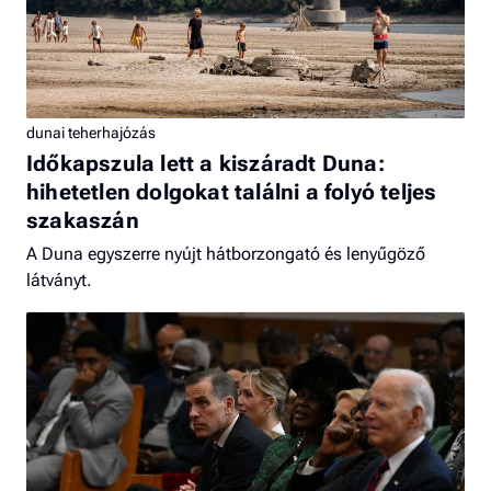
dunai teherhajózás
Időkapszula lett a kiszáradt Duna:
hihetetlen dolgokat találni a folyó teljes
szakaszán
A Duna egyszerre nyújt hátborzongató és lenyűgöző
látványt.