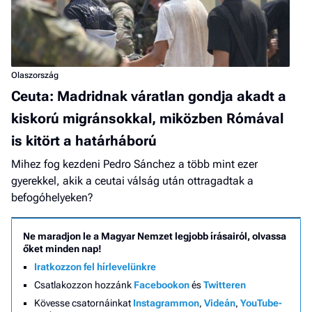
Olaszország
Ceuta: Madridnak váratlan gondja akadt a
kiskorú migránsokkal, miközben Rómával
is kitört a határháború
Mihez fog kezdeni Pedro Sánchez a több mint ezer
gyerekkel, akik a ceutai válság után ottragadtak a
befogóhelyeken?
Ne maradjon le a Magyar Nemzet legjobb írásairól, olvassa
őket minden nap!
Iratkozzon fel hírlevelünkre
Csatlakozzon hozzánk
Facebookon
és
Twitteren
Kövesse csatornáinkat
Instagrammon
,
Videán
,
YouTube-