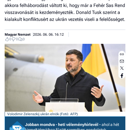
akkora felháborodást váltott ki, hogy már a Fehér Sas Rend
visszavonását is kezdeményezték. Donald Tusk szerint a
kialakult konfliktusért az ukrán vezetés viseli a felelősséget.
Magyar Nemzet
2026. 06. 06. 16:12
0
0
0
Jobb
- het
Volodimir Zelenszkij ukrán elnök (Fotó: AFP)
véle
Jobban mondva - heti véleményhírlevél -
ahol a hét
Fe
kiemelt témáihoz fűzött személyes gondolatok