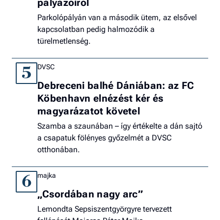
pályázóiról
Parkolópályán van a második ütem, az elsővel
kapcsolatban pedig halmozódik a
türelmetlenség.
DVSC
5
Debreceni balhé Dániában: az FC
Köbenhavn elnézést kér és
magyarázatot követel
Szamba a szaunában – így értékelte a dán sajtó
a csapatuk fölényes győzelmét a DVSC
otthonában.
majka
6
„Csordában nagy arc”
Lemondta Sepsiszentgyörgyre tervezett