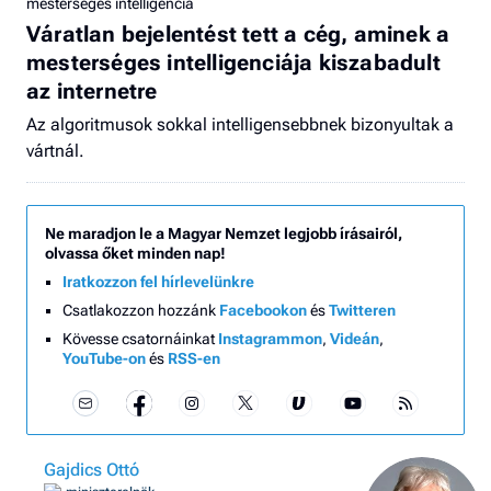
mesterséges intelligencia
Váratlan bejelentést tett a cég, aminek a
mesterséges intelligenciája kiszabadult
az internetre
Az algoritmusok sokkal intelligensebbnek bizonyultak a
vártnál.
Ne maradjon le a Magyar Nemzet legjobb írásairól,
olvassa őket minden nap!
Iratkozzon fel hírlevelünkre
Csatlakozzon hozzánk
Facebookon
és
Twitteren
Kövesse csatornáinkat
Instagrammon
,
Videán
,
YouTube-on
és
RSS-en
Gajdics Ottó