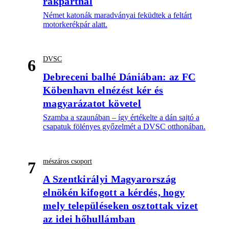
rakpartnál
Német katonák maradványai feküdtek a feltárt
motorkerékpár alatt.
DVSC
6
Debreceni balhé Dániában: az FC
Köbenhavn elnézést kér és
magyarázatot követel
Szamba a szaunában – így értékelte a dán sajtó a
csapatuk fölényes győzelmét a DVSC otthonában.
mészáros csoport
7
A Szentkirályi Magyarország
elnökén kifogott a kérdés, hogy
mely településeken osztottak vizet
az idei hőhullámban