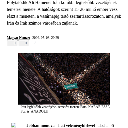
Folytatódik Ali Hamenei Irán korábbi legfelsőbb vezetőjének
temetési menete. A hatóságok szerint 15-20 millió ember vesz
részt a meneten, a vasárnapig tartó szertartássorozaton, amelyek
Irán és Irak számos városában zajlanak.
Magyar Nemzet
2026. 07. 08. 20:29
0
0
0
Irán legfelsőbb vezetőjének temetési menete
Fotó: KARAR ESSA
Forrás: ANADOLU
Jobban mondva - heti véleményhírlevél -
ahol a hét