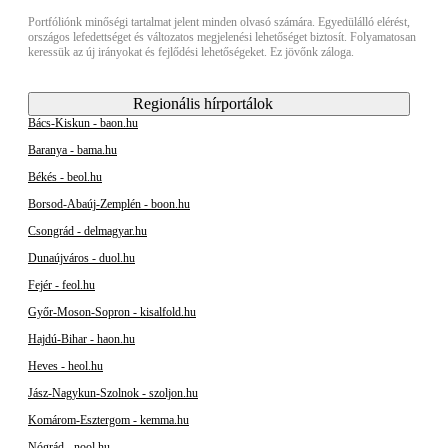
Portfóliónk minőségi tartalmat jelent minden olvasó számára. Egyedülálló elérést,
országos lefedettséget és változatos megjelenési lehetőséget biztosít. Folyamatosan
keressük az új irányokat és fejlődési lehetőségeket. Ez jövőnk záloga.
Regionális hírportálok
Bács-Kiskun - baon.hu
Baranya - bama.hu
Békés - beol.hu
Borsod-Abaúj-Zemplén - boon.hu
Csongrád - delmagyar.hu
Dunaújváros - duol.hu
Fejér - feol.hu
Győr-Moson-Sopron - kisalfold.hu
Hajdú-Bihar - haon.hu
Heves - heol.hu
Jász-Nagykun-Szolnok - szoljon.hu
Komárom-Esztergom - kemma.hu
Nógrád - nool.hu