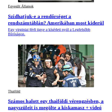
Egyesült Államok
Szidhatjuk-e a rendőrséget a
rendszámtáblán? Amerikában most kiderül
Egy virginiai férfi ügye a kísérleti nyúl a Legfelsőbb
Bíróságon.
Thaiföld
Számos halott egy thaiföldi vérengzésben, a
nagyszüleit is megölte a kiskamasz + videó