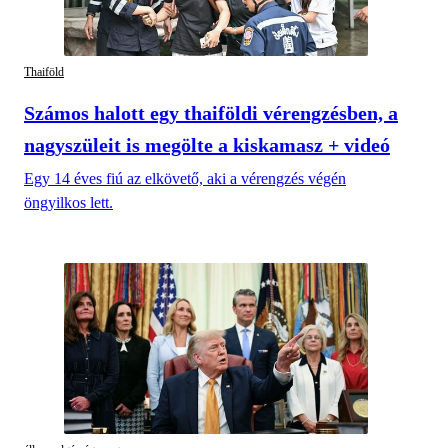
Thaiföld
Számos halott egy thaiföldi vérengzésben, a
nagyszüleit is megölte a kiskamasz + videó
Egy 14 éves fiú az elkövető, aki a vérengzés végén
öngyilkos lett.