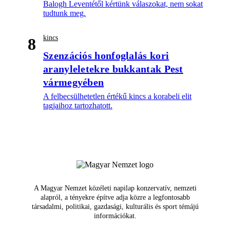
Balogh Leventétől kértünk válaszokat, nem sokat
tudtunk meg.
kincs
8
Szenzációs honfoglalás kori
aranyleletekre bukkantak Pest
vármegyében
A felbecsülhetetlen értékű kincs a korabeli elit
tagjaihoz tartozhatott.
A Magyar Nemzet közéleti napilap konzervatív, nemzeti
alapról, a tényekre építve adja közre a legfontosabb
társadalmi, politikai, gazdasági, kulturális és sport témájú
információkat.