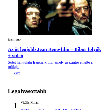
jean reno
Az öt legjobb Jean Reno-film – Bíbor folyók
+ videó
Sötét hangulatú francia krimi, amely új szintre emelte a
műfajt.
Legolvasottabb
Vitális Milán
1