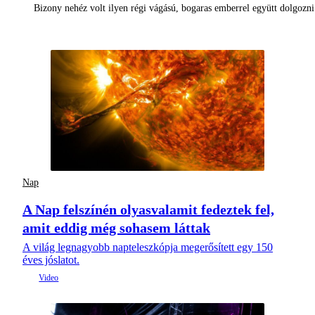
Bizony nehéz volt ilyen régi vágású, bogaras emberrel együtt dolgoz
Nap
A Nap felszínén olyasvalamit fedeztek fel,
amit eddig még sohasem láttak
A világ legnagyobb napteleszkópja megerősített egy 150
éves jóslatot.