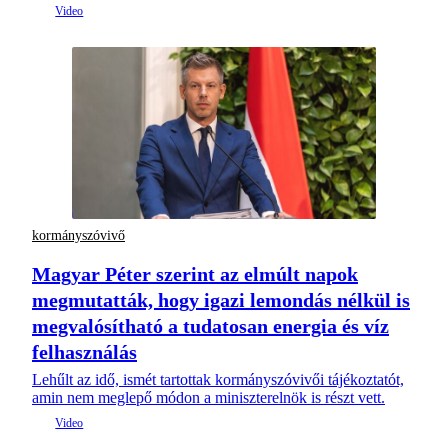
kormányszóvivő
Magyar Péter szerint az elmúlt napok
megmutatták, hogy igazi lemondás nélkül is
megvalósítható a tudatosan energia és víz
felhasználás
Lehűlt az idő, ismét tartottak kormányszóvivői tájékoztatót,
amin nem meglepő módon a miniszterelnök is részt vett.