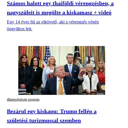
Számos halott egy thaiföldi vérengzésben, a
nagyszüleit is megölte a kiskamasz + videó
Egy 14 éves fiú az elkövető, aki a vérengzés végén
öngyilkos lett.
állampolgárság program
Bezárul egy kiskapu: Trump fellép a
születési turizmussal szemben