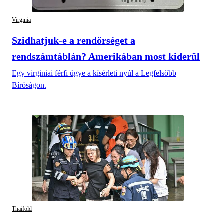
Virginia
Szidhatjuk-e a rendőrséget a
rendszámtáblán? Amerikában most kiderül
Egy virginiai férfi ügye a kísérleti nyúl a Legfelsőbb
Bíróságon.
Thaiföld