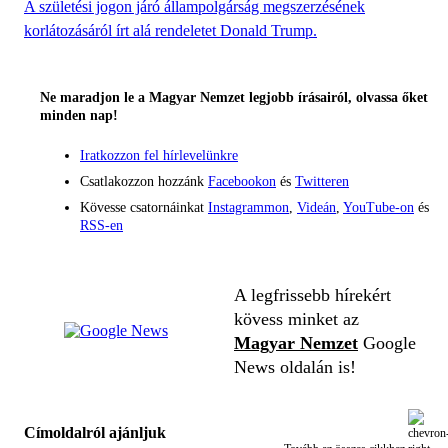
A születési jogon járó állampolgárság megszerzésének
korlátozásáról írt alá rendeletet Donald Trump.
Ne maradjon le a Magyar Nemzet legjobb írásairól, olvassa őket
minden nap!
Iratkozzon fel hírlevelünkre
Csatlakozzon hozzánk
Facebookon
és
Twitteren
Kövesse csatornáinkat
Instagrammon
,
Videán
,
YouTube-on
és
RSS-en
A legfrissebb hírekért
kövess minket az
Magyar Nemzet
Google
News oldalán is!
Címoldalról ajánljuk