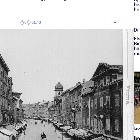
be
he
0
0
0
Dr
El
Bi
bü
mi
kéz
I