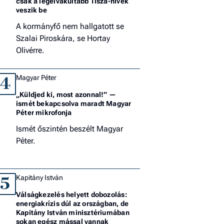
csak a legelvakultabb Tisza-hívek
veszik be
A kormányfő nem hallgatott se
Szalai Piroskára, se Hortay
Olivérre.
Magyar Péter
4
„Küldjed ki, most azonnal!” —
ismét bekapcsolva maradt Magyar
Péter mikrofonja
Ismét őszintén beszélt Magyar
Péter.
Kapitány István
5
Válságkezelés helyett dobozolás:
energiakrízis dúl az országban, de
Kapitány István minisztériumában
sokan egész mással vannak