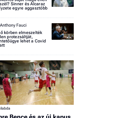
szél? Sinner és Alcaraz
lyzete egyre aggasztóbb
 Anthony Fauci
ső körben elmeszelték
den protezsáltját,
I
ntetőügye lehet a Covid
att
E
G
P
Jobba
- heti
vélem
ilabda
Fel
a hí
mre Bence és az új kapus