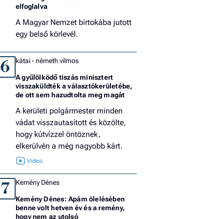
elfoglalva
A Magyar Nemzet birtokába jutott
egy belső körlevél.
kátai - németh vilmos
6
A gyűlölködő tiszás minisztert
visszaküldték a választókerületébe,
de ott sem hazudtolta meg magát
A kerületi polgármester minden
vádat visszautasított és közölte,
hogy kútvízzel öntöznek,
elkerülvén a még nagyobb kárt.
Kemény Dénes
7
Kemény Dénes: Apám ölelésében
benne volt hetven év és a remény,
hogy nem az utolsó