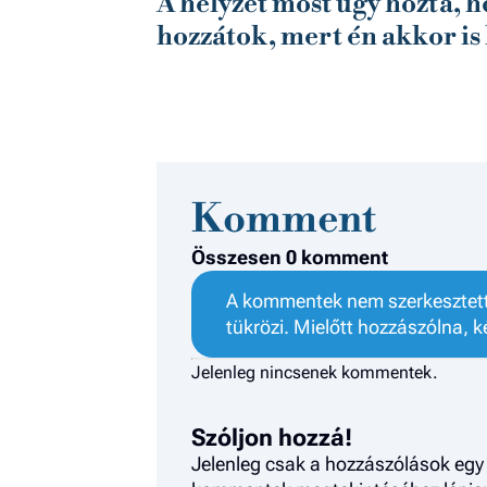
A helyzet most úgy hozta, h
hozzátok, mert én akkor i
Komment
Összesen 0 komment
A kommentek nem szerkesztett 
tükrözi. Mielőtt hozzászólna, k
Jelenleg nincsenek kommentek.
Szóljon hozzá!
Jelenleg csak a hozzászólások egy 