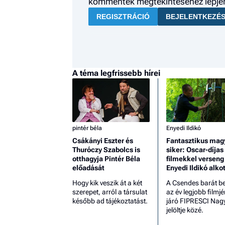
kommentek megtekintéséhez lépjen 
REGISZTRÁCIÓ
BEJELENTKEZÉ
A téma legfrissebb hírei
pintér béla
Enyedi Ildikó
Csákányi Eszter és
Fantasztikus mag
Thuróczy Szabolcs is
siker: Oscar-díjas
otthagyja Pintér Béla
filmekkel verseng
előadását
Enyedi Ildikó alko
Hogy kik veszik át a két
A Csendes barát be
szerepet, arról a társulat
az év legjobb filmj
később ad tájékoztatást.
járó FIPRESCI Nagy
jelöltje közé.