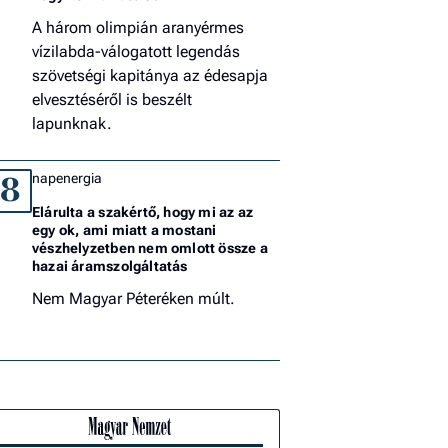
A három olimpián aranyérmes
vízilabda-válogatott legendás
szövetségi kapitánya az édesapja
elvesztéséről is beszélt
lapunknak.
napenergia
8
Elárulta a szakértő, hogy mi az az
egy ok, ami miatt a mostani
vészhelyzetben nem omlott össze a
hazai áramszolgáltatás
Nem Magyar Péteréken múlt.