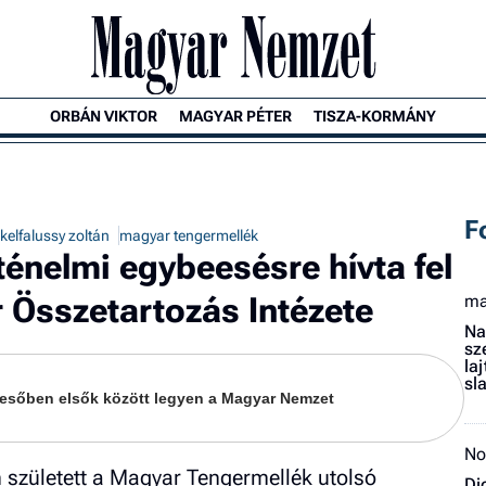
ORBÁN VIKTOR
MAGYAR PÉTER
TISZA-KORMÁNY
F
ekelfalussy zoltán
magyar tengermellék
ténelmi egybeesésre hívta fel
 Összetartozás Intézete
ma
Na
sz
la
sl
keresőben elsők között legyen a Magyar Nemzet
No
n született a Magyar Tengermellék utolsó
Dj