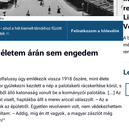
r
L
dia
V
 -
ahol a hét kiemelt témáihoz fűzött
Feliratkozom a hírlevélre
etek
itt.
A 
mé
 életem árán sem engedem
re
L
falussy úgy emlékezik vissza 1918 őszére, mint élete
gyülekezni kezdett a nép a palotakerti rácskerítése körül, s
őből álló katonaság vonult be a kormányzói palotába. […] Az
 viselt, haptákba állt s merev arccal válaszolt: – Az a
k az épületről. Egyetlen revolverem volt, nem védekezhettem
óltam: – Addig, míg én itt vagyok, a magyar zászlót még
n!”