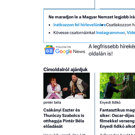
Ne maradjon le a Magyar Nemzet legjobb írá
Iratkozzon fel hírlevelünkre
Csatlakozzon 
Kövesse csatornáinkat
Instagrammon
,
Vid
A legfrissebb hírek
oldalán is!
Címoldalról ajánljuk
pintér béla
Enyedi Ildikó
Csákányi Eszter és
Fantasztikus mag
Thuróczy Szabolcs is
siker: Oscar-díjas
otthagyja Pintér Béla
filmekkel verseng
előadását
Enyedi Ildikó alko