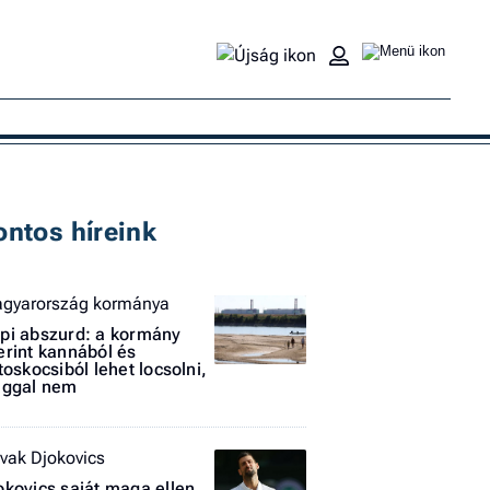
Ke
ontos híreink
gyarország kormánya
pi abszurd: a kormány
erint kannából és
jtoskocsiból lehet locsolni,
aggal nem
vak Djokovics
okovics saját maga ellen