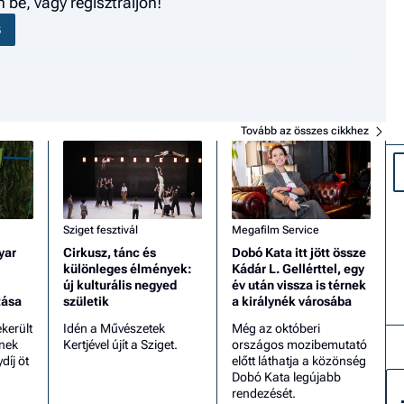
be, vagy regisztráljon!
S
Tovább az összes cikkhez
Sziget fesztivál
Megafilm Service
yar
Cirkusz, tánc és
Dobó Kata itt jött össze
különleges élmények:
Kádár L. Gellérttel, egy
új kulturális negyed
év után vissza is térnek
tása
születik
a királynék városába
került
Idén a Művészetek
Még az októberi
ének
Kertjével újít a Sziget.
országos mozibemutató
díj öt
előtt láthatja a közönség
Dobó Kata legújabb
rendezését.