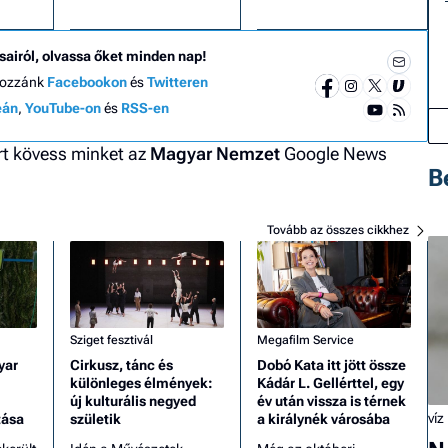
sairól, olvassa őket minden nap!
hozzánk
Facebookon
és
Twitteren
eán
,
YouTube-on
és
RSS-en
ért kövess minket az
Magyar Nemzet
Google News
B
Tovább az összes cikkhez
Sziget fesztivál
Megafilm Service
yar
Cirkusz, tánc és
Dobó Kata itt jött össze
különleges élmények:
Kádár L. Gellérttel, egy
új kulturális negyed
év után vissza is térnek
víz
tása
születik
a királynék városába