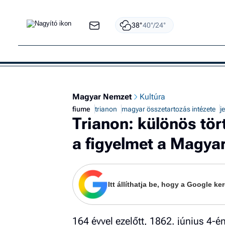
38°
40°/24°
Magyar Nemzet
Kultúra
fiume
trianon
magyar összetartozás intézete
j
Trianon: különös tör
a figyelmet a Magyar
Itt állíthatja be, hogy a Google 
164 évvel ezelőtt, 1862. június 4-é