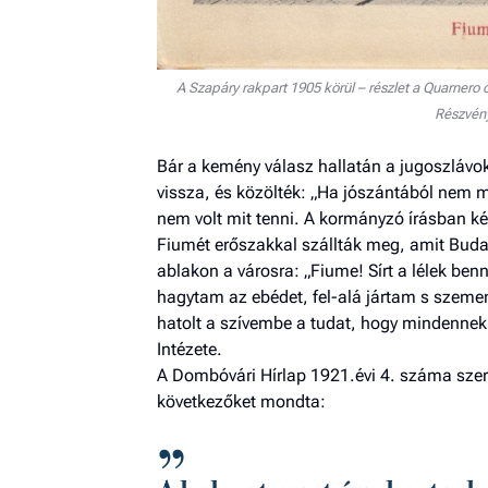
A Szapáry rakpart 1905 körül – részlet a Quarnero
Részvény
Bár a kemény válasz hallatán a jugoszlávok
vissza, és közölték: „Ha jószántából nem m
nem volt mit tenni. A kormányzó írásban kér
Fiumét erőszakkal szállták meg, amit Budap
ablakon a városra: „Fiume! Sírt a lélek ben
hagytam az ebédet, fel-alá jártam s szemem
hatolt a szívembe a tudat, hogy mindennek
Intézete.
A Dombóvári Hírlap 1921.évi 4. száma sze
következőket mondta: