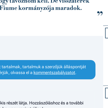
ogy távoznom kell. De visszatérek
s Fiume kormányzója maradok.
tartalmak, tartalmuk a szerzőjük álláspontját
érjük, olvassa el a
kommentszabályzatot
.
kis részét látja. Hozzászóláshoz és a további