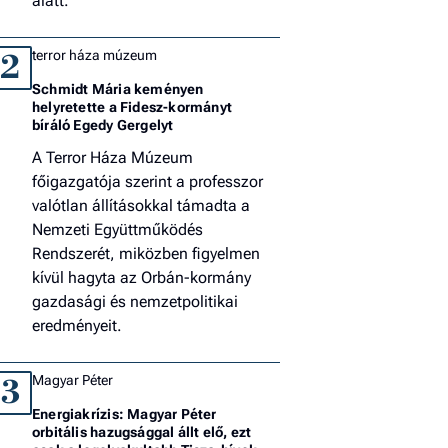
alatt.
terror háza múzeum
2
Schmidt Mária keményen
helyretette a Fidesz-kormányt
bíráló Egedy Gergelyt
A Terror Háza Múzeum
főigazgatója szerint a professzor
valótlan állításokkal támadta a
Nemzeti Együttműködés
Rendszerét, miközben figyelmen
kívül hagyta az Orbán-kormány
gazdasági és nemzetpolitikai
eredményeit.
Magyar Péter
3
Energiakrízis: Magyar Péter
orbitális hazugsággal állt elő, ezt