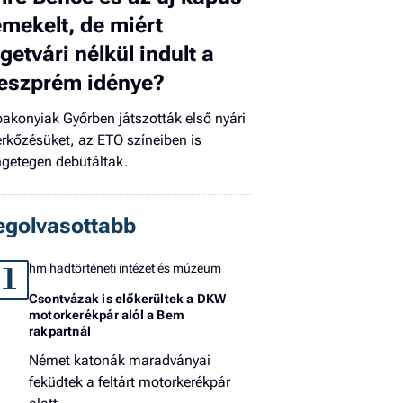
emekelt, de miért
El
az
igetvári nélkül indult a
új
eszprém idénye?
bakonyiak Győrben játszották első nyári
rkőzésüket, az ETO színeiben is
ngetegen debütáltak.
egolvasottabb
hm hadtörténeti intézet és múzeum
1
Csontvázak is előkerültek a DKW
motorkerékpár alól a Bem
rakpartnál
Német katonák maradványai
feküdtek a feltárt motorkerékpár