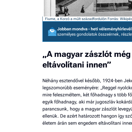
Fiume, a Korzó a múlt századfordulón
Forrás: Wikipé
Jobban mondva - heti véleményhírlevél
személyes gondolatok összeérnek, részl
„A magyar zászlót még
eltávolítani innen”
Néhány esztendővel később, 1924-ben Jekel
legszomorúbb eseményére: „Reggel nyolckor 
mire feleszméltem, két főhadnagy s több f
egyik főhadnagy, aki már jugoszláv kokárdát
parancsunk, hogy a magyar zászlót levegyü
ellenük. De azért határozott hangon így sz
életem árán sem engedem eltávolítani inne