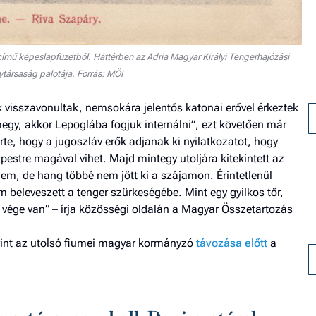
 című képeslapfüzetből. Háttérben az Adria Magyar Királyi Tengerhajózási
társaság palotája. Forrás: MÖI
 visszavonultak, nemsokára jelentős katonai erővel érkeztek
egy, akkor Lepoglába fogjuk internálni”, ezt követően már
te, hogy a jugoszláv erők adjanak ki nyilatkozatot, hogy
estre magával vihet. Majd mintegy utoljára kitekintett az
nem, de hang többé nem jött ki a szájamon. Érintetlenül
 beleveszett a tenger szürkeségébe. Mint egy gyilkos tőr,
 vége van” – írja közösségi oldalán a Magyar Összetartozás
rint az utolsó fiumei magyar kormányzó
távozása előtt
a