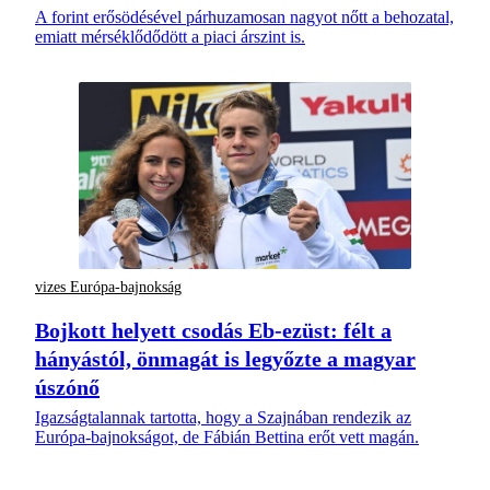
A forint erősödésével párhuzamosan nagyot nőtt a behozatal,
emiatt mérséklődődött a piaci árszint is.
vizes Európa-bajnokság
Bojkott helyett csodás Eb-ezüst: félt a
hányástól, önmagát is legyőzte a magyar
úszónő
Igazságtalannak tartotta, hogy a Szajnában rendezik az
Európa-bajnokságot, de Fábián Bettina erőt vett magán.