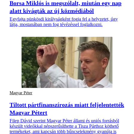
Borsa Miklós is megszólalt, miután egy nap
alatt kivágták az új közmédiából
Egyfajta pünkösdi királyságként fogja fel a helyzetet, úgy
látja, mostanában nem fog tévézéssel foglalkozni.
Magyar Péter
Tiltott pártfinanszírozás miatt feljelentették
Magyar Pétert
Filep Dávid szerint Magyar Péter állami és uniós forrásból
készült videókkal népszerűsíthette a Tisza Párthoz köthető
termékeket, ami kapcsán több bűncselekmény gyanúja is