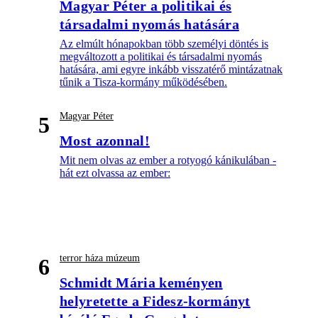
Magyar Péter a politikai és
társadalmi nyomás hatására
Az elmúlt hónapokban több személyi döntés is
megváltozott a politikai és társadalmi nyomás
hatására, ami egyre inkább visszatérő mintázatnak
tűnik a Tisza-kormány működésében.
Magyar Péter
5
Most azonnal!
Mit nem olvas az ember a rotyogó kánikulában -
hát ezt olvassa az ember:
terror háza múzeum
6
Schmidt Mária keményen
helyretette a Fidesz-kormányt