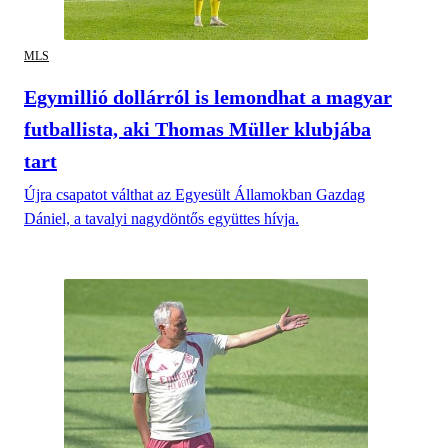
MLS
Egymillió dollárról is lemondhat a magyar
futballista, aki Thomas Müller klubjába
tart
Újra csapatot válthat az Egyesült Államokban Gazdag
Dániel, a tavalyi nagydöntős együttes hívja.