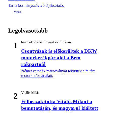
Tart a kormányszóvivő tájékoztató.
Legolvasottabb
hm hadtörténeti intézet és múzeum
1
Csontvázak is előkerültek a DKW
motorkerékpár alól a Bem
rakpartnál
Német katonák maradványai feküdtek a feltárt
motorkerékpár alatt.
Vitális Milán
2
Félbeszakította Vitális Milánt a
bemutatásán, és magyarul kiáltott