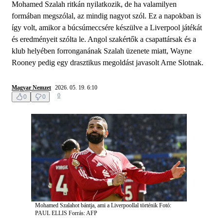
Mohamed Szalah ritkán nyilatkozik, de ha valamilyen
formában megszólal, az mindig nagyot szól. Ez a napokban is
így volt, amikor a búcsúmeccsére készülve a Liverpool játékát
és eredményeit szólta le. Angol szakértők a csapattársak és a
klub helyében forronganának Szalah üzenete miatt, Wayne
Rooney pedig egy drasztikus megoldást javasolt Arne Slotnak.
Magyar Nemzet
2026. 05. 19. 6:10
0
0
0
Mohamed Szalahot bántja, ami a Liverpoollal történik
Fotó:
PAUL ELLIS
Forrás: AFP