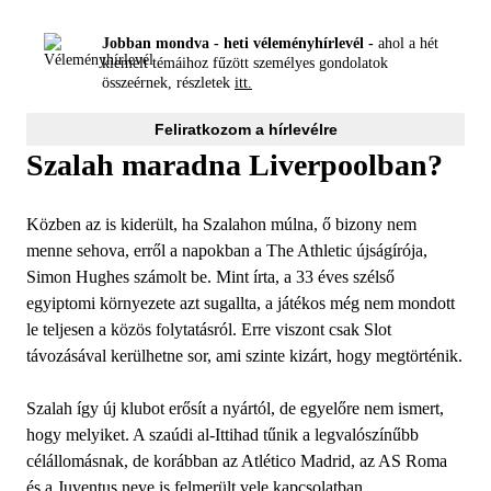
Jobban mondva - heti véleményhírlevél -
ahol a hét
kiemelt témáihoz fűzött személyes gondolatok
összeérnek, részletek
itt.
Feliratkozom a hírlevélre
Szalah maradna Liverpoolban?
Közben az is kiderült, ha Szalahon múlna, ő bizony nem
menne sehova, erről a napokban a The Athletic újságírója,
Simon Hughes számolt be. Mint írta, a 33 éves szélső
egyiptomi környezete azt sugallta, a játékos még nem mondott
le teljesen a közös folytatásról. Erre viszont csak Slot
távozásával kerülhetne sor, ami szinte kizárt, hogy megtörténik.
Szalah így új klubot erősít a nyártól, de egyelőre nem ismert,
hogy melyiket. A szaúdi al-Ittihad tűnik a legvalószínűbb
célállomásnak, de korábban az Atlético Madrid, az AS Roma
és a Juventus neve is felmerült vele kapcsolatban.