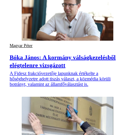
Magyar Péter
Bóka János: A kormány válságkezelésből
elégtelenre vizsgázott
A Fidesz frakcióvezetője lapunknak értékelte a
hőséghelyzetre adott tiszás választ, a közmédia körüli
botrányt, valamint az államfőválasztást is.