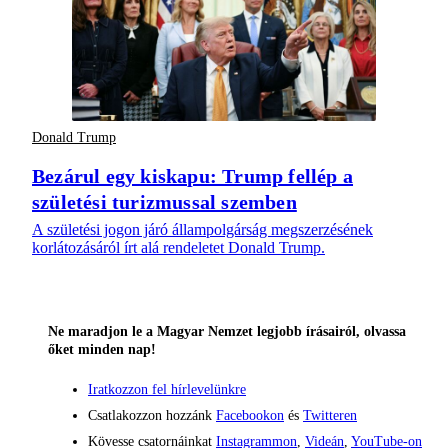
Donald Trump
Bezárul egy kiskapu: Trump fellép a
születési turizmussal szemben
A születési jogon járó állampolgárság megszerzésének
korlátozásáról írt alá rendeletet Donald Trump.
Ne maradjon le a Magyar Nemzet legjobb írásairól, olvassa
őket minden nap!
Iratkozzon fel hírlevelünkre
Csatlakozzon hozzánk
Facebookon
és
Twitteren
Kövesse csatornáinkat
Instagrammon
,
Videán
,
YouTube-on