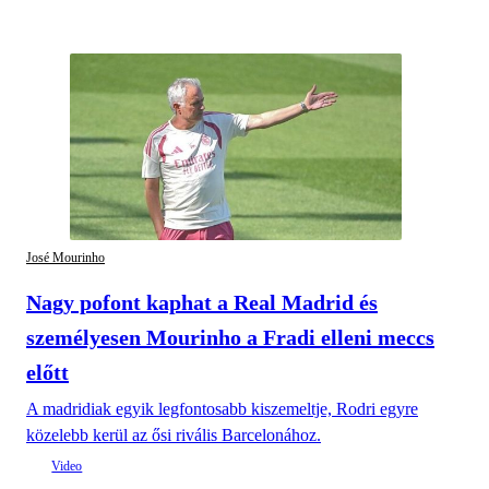
José Mourinho
Nagy pofont kaphat a Real Madrid és
személyesen Mourinho a Fradi elleni meccs
előtt
A madridiak egyik legfontosabb kiszemeltje, Rodri egyre
közelebb kerül az ősi rivális Barcelonához.