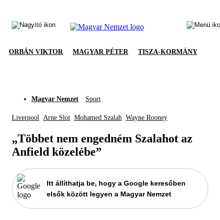
ORBÁN VIKTOR
MAGYAR PÉTER
TISZA-KORMÁNY
Magyar Nemzet
Sport
Liverpool
Arne Slot
Mohamed Szalah
Wayne Rooney
„Többet nem engedném Szalahot az
Anfield közelébe”
Itt állíthatja be, hogy a Google keresőben
elsők között legyen a Magyar Nemzet