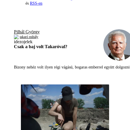
és
RSS-en
Pilhál György
takaró mihály
Csak a baj volt Takaróval?
Bizony nehéz volt ilyen régi vágású, bogaras emberrel együtt dolgoz