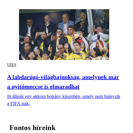
UEFA
A labdarúgó-világbajnokság, amelynek már
a nyitómeccse is elmaradhat
Itt állunk egy akkora botrány küszöbén, amely nem hiányzik
a FIFA-nak.
Fontos híreink