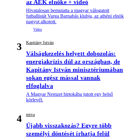
az AEK elnöke + videó
Hivatalosan bemutatta a magyar válogatott
futballistát Varga Barnabás klubja, az athéni elnök
nagyot alkotott.
Kapitány István
3
Válságkezelés helyett dobozolás:
energiakrízis dúl az országban, de
Kapitány István minisztériumában
sokan egész mással vannak
elfoglalva
A Magyar Nemzet birtokába jutott egy belső
körlevél.
mtva
4
Újabb visszakozás? Egyre több
személyi döntését írhatja felül