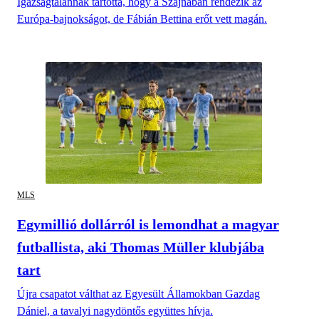
Igazságtalannak tartotta, hogy a Szajnában rendezik az
Európa-bajnokságot, de Fábián Bettina erőt vett magán.
MLS
Egymillió dollárról is lemondhat a magyar
futballista, aki Thomas Müller klubjába
tart
Újra csapatot válthat az Egyesült Államokban Gazdag
Dániel, a tavalyi nagydöntős együttes hívja.