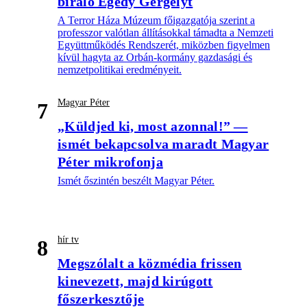
bíráló Egedy Gergelyt
A Terror Háza Múzeum főigazgatója szerint a
professzor valótlan állításokkal támadta a Nemzeti
Együttműködés Rendszerét, miközben figyelmen
kívül hagyta az Orbán-kormány gazdasági és
nemzetpolitikai eredményeit.
Magyar Péter
7
„Küldjed ki, most azonnal!” —
ismét bekapcsolva maradt Magyar
Péter mikrofonja
Ismét őszintén beszélt Magyar Péter.
hír tv
8
Megszólalt a közmédia frissen
kinevezett, majd kirúgott
főszerkesztője