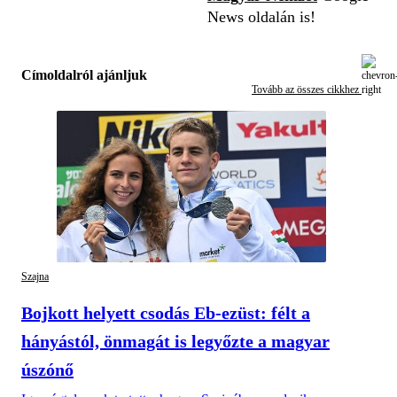
News oldalán is!
Címoldalról ajánljuk
Tovább az összes cikkhez
Szajna
Bojkott helyett csodás Eb-ezüst: félt a
hányástól, önmagát is legyőzte a magyar
úszónő