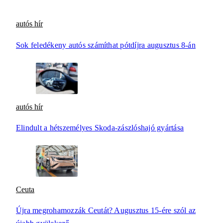
autós hír
Sok feledékeny autós számíthat pótdíjra augusztus 8-án
autós hír
Elindult a hétszemélyes Skoda-zászlóshajó gyártása
Ceuta
Újra megrohamozzák Ceutát? Augusztus 15-ére szól az