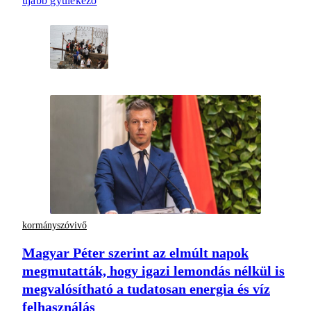
újabb gyülekező
kormányszóvivő
Magyar Péter szerint az elmúlt napok
megmutatták, hogy igazi lemondás nélkül is
megvalósítható a tudatosan energia és víz
felhasználás