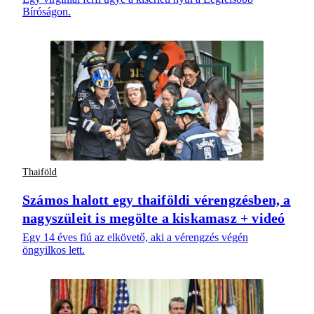
Bíróságon.
Thaiföld
Számos halott egy thaiföldi vérengzésben, a
nagyszüleit is megölte a kiskamasz + videó
Egy 14 éves fiú az elkövető, aki a vérengzés végén
öngyilkos lett.