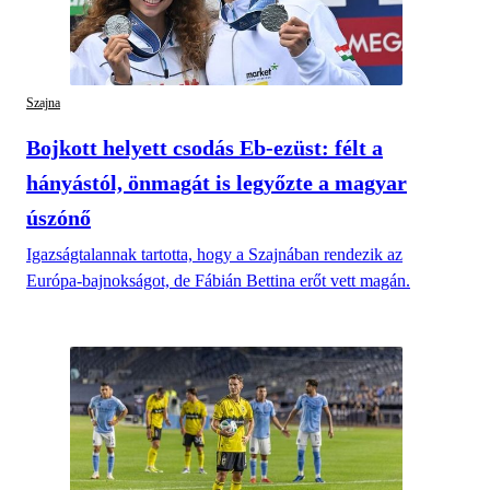
Szajna
Bojkott helyett csodás Eb-ezüst: félt a
hányástól, önmagát is legyőzte a magyar
úszónő
Igazságtalannak tartotta, hogy a Szajnában rendezik az
Európa-bajnokságot, de Fábián Bettina erőt vett magán.