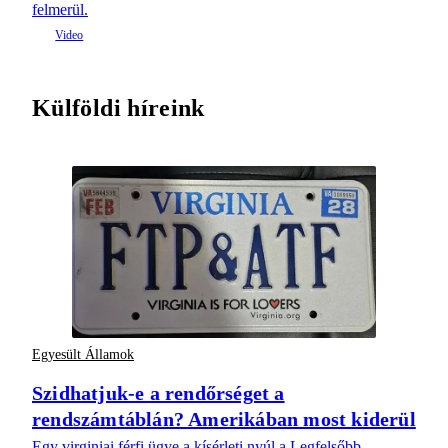
felmerül.
Külföldi híreink
Egyesült Államok
Szidhatjuk-e a rendőrséget a
rendszámtáblán? Amerikában most kiderül
Egy virginiai férfi ügye a kísérleti nyúl a Legfelsőbb