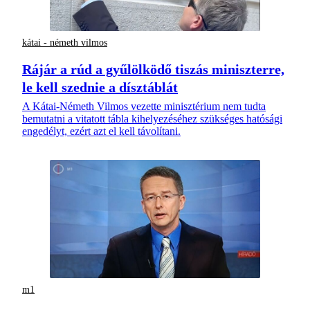
kátai - németh vilmos
Rájár a rúd a gyűlölködő tiszás miniszterre,
le kell szednie a dísztáblát
A Kátai-Németh Vilmos vezette minisztérium nem tudta
bemutatni a vitatott tábla kihelyezéséhez szükséges hatósági
engedélyt, ezért azt el kell távolítani.
m1