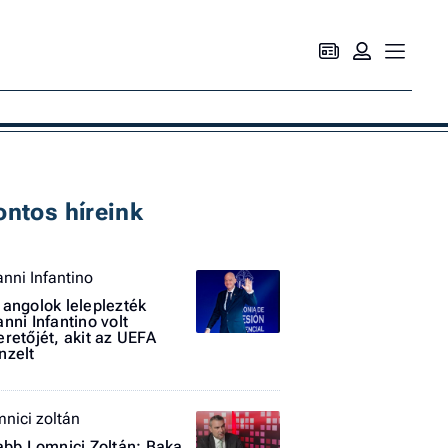
Ke
ontos híreink
anni Infantino
 angolok leleplezték
anni Infantino volt
eretőjét, akit az UEFA
nzelt
mnici zoltán
jabb Lomnici Zoltán: Baka