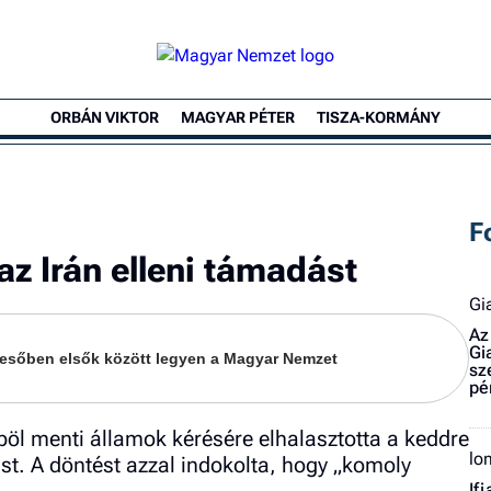
ORBÁN VIKTOR
MAGYAR PÉTER
TISZA-KORMÁNY
F
az Irán elleni támadást
Gi
Az
Gi
keresőben elsők között legyen a Magyar Nemzet
sz
pé
öl menti államok kérésére elhalasztotta a keddre
lo
ást. A döntést azzal indokolta, hogy „komoly
If