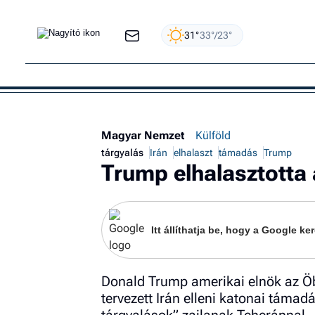
31°
33°/23°
Magyar Nemzet
Külföld
tárgyalás
Irán
elhalaszt
támadás
Trump
Trump elhalasztotta 
Itt állíthatja be, hogy a Google 
Donald Trump amerikai elnök az Öb
tervezett Irán elleni katonai támad