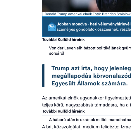
Donald Trump amerikai elnök
Fotó: Brendan Smialow
Jobban mondva - heti véleményhírlevél
személyes gondolatok összeérnek, részl
További Külföld híreink
Von der Leyen elhibázott politikájának gyü
sorsáról
Trump azt írta, hogy jelenle
megállapodás körvonalazódi
Egyesült Államok számára.
Az amerikai elnök ugyanakkor figyelmeztett
teljes körű, nagyszabású támadásra, ha a 
További Külföld híreink
A háború után is ukránok milliói maradhatn
A brit közszolgálati médium felidézte: Izrae