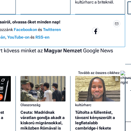
kultúrharc a briteknél.
sairól, olvassa őket minden nap!
hozzánk
Facebookon
és
Twitteren
eán
,
YouTube-on
és
RSS-en
ért kövess minket az
Magyar Nemzet
Google News
Tovább az összes cikkhez
Olaszország
kultúrharc
ést
Ceuta: Madridnak
Túltolta a füllentést,
 a
váratlan gondja akadt a
távozni kényszerült a
kiskorú migránsokkal,
legfiatalabb
miközben Rómával is
cambridge-i fekete