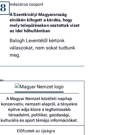
mészáros csoport
8
A Szentkirályi Magyarország
elnökén kifogott a kérdés, hogy
mely településeken osztottak vizet
az idei hőhullámban
Balogh Leventétől kértünk
válaszokat, nem sokat tudtunk
meg.
A Magyar Nemzet közéleti napilap
konzervatív, nemzeti alapról, a tényekre
építve adja közre a legfontosabb
társadalmi, politikai, gazdasági,
kulturális és sport témájú információkat.
Előfizetek az újságra