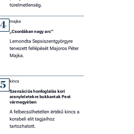
türelmetlenség.
majka
4
„Csordában nagy arc”
Lemondta Sepsiszentgyörgyre
tervezett fellépését Majoros Péter
Majka.
kincs
5
Szenzációs honfoglalás kori
aranyleletekre bukkantak Pest
vármegyében
A felbecsülhetetlen értékű kincs a
korabeli elit tagjaihoz
tartozhatott.