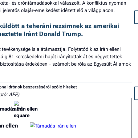
akéta- és dróntámadásokkal válaszolt. A konfliktus nyomán
 jelentős olajár-emelkedést idézett elő a világpiacon.
ldött a teheráni rezsimnek az amerikai 
lmeztette Iránt Donald Trump. 
tevékenysége is alátámasztja. Folytatódik az Irán elleni
ig 81 kereskedelmi hajót irányítottak át és négyet tettek
iztosítása érdekében – számolt be róla az Egyesült Államok
onai drónok beszerzéséről szóló híreket
otó: AFP)
madás Irán ellen
n ellen