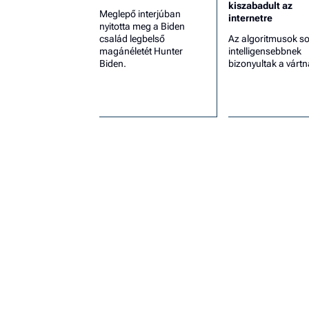
kiszabadult az
Meglepő interjúban
internetre
nyitotta meg a Biden
család legbelső
Az algoritmusok so
magánéletét Hunter
intelligensebbnek
Biden.
bizonyultak a vártn