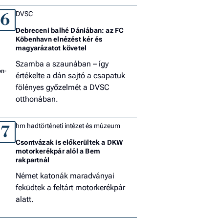
DVSC
6
Debreceni balhé Dániában: az FC
Köbenhavn elnézést kér és
magyarázatot követel
Szamba a szaunában – így
értékelte a dán sajtó a csapatuk
fölényes győzelmét a DVSC
otthonában.
hm hadtörténeti intézet és múzeum
7
Csontvázak is előkerültek a DKW
motorkerékpár alól a Bem
rakpartnál
Német katonák maradványai
feküdtek a feltárt motorkerékpár
alatt.