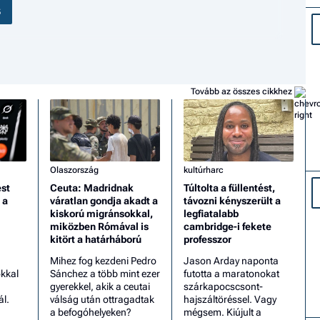
S
Tovább az összes cikkhez
Olaszország
kultúrharc
ést
Ceuta: Madridnak
Túltolta a füllentést,
 a
váratlan gondja akadt a
távozni kényszerült a
kiskorú migránsokkal,
legfiatalabb
miközben Rómával is
cambridge-i fekete
kitört a határháború
professzor
Mihez fog kezdeni Pedro
Jason Arday naponta
kkal
Sánchez a több mint ezer
futotta a maratonokat
gyerekkel, akik a ceutai
szárkapocscsont-
ál.
válság után ottragadtak
hajszáltöréssel. Vagy
a befogóhelyeken?
mégsem. Kiújult a