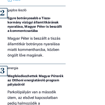
gajdos lászló
2
Egyre botrányosabb a Tisza-
kormány vízügyi államtitkárának
nyaralása, Magyar Péter is beszállt
a kommentcsatába
Magyar Péter is beszállt a tiszás
államtitkár botrányos nyaralása
miatti kommentharcba, közben
öngólt lőve magának.
energia
3
Megfeledkezhettek Magyar Péterék
az Otthoni energiatároló program
pályázóiról
Parkolópályán van a második
ütem, az elsővel kapcsolatban
pedig halmozódik a