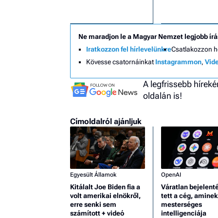
Ne maradjon le a Magyar Nemzet legjobb írá
Iratkozzon fel hírlevelünkre
Csatlakozzon 
Kövesse csatornáinkat
Instagrammon
,
Vid
A legfrissebb hírek
oldalán is!
Címoldalról ajánljuk
Egyesült Államok
OpenAI
Kitálalt Joe Biden fia a
Váratlan bejelent
volt amerikai elnökről,
tett a cég, aminek
erre senki sem
mesterséges
számított + videó
intelligenciája