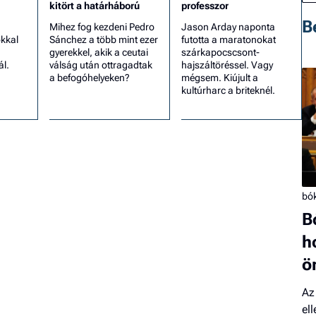
kitört a határháború
professzor
B
Mihez fog kezdeni Pedro
Jason Arday naponta
kkal
Sánchez a több mint ezer
futotta a maratonokat
gyerekkel, akik a ceutai
szárkapocscsont-
ál.
válság után ottragadtak
hajszáltöréssel. Vagy
a befogóhelyeken?
mégsem. Kiújult a
kultúrharc a briteknél.
bó
B
h
ö
Az
el