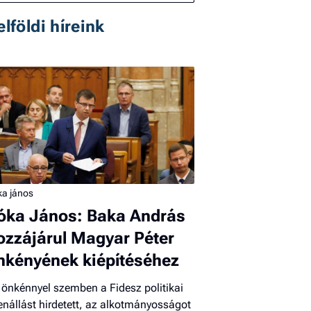
elföldi híreink
ka jános
óka János: Baka András
ozzájárul Magyar Péter
nkényének kiépítéséhez
 önkénnyel szemben a Fidesz politikai
lenállást hirdetett, az alkotmányosságot