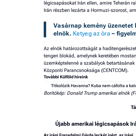
légicsapásokat Irán ellen, amire Teherán r
Irán részben lezárta a Hormuzi-szorost, ami
Vasárnap kemény üzenetet kü
elnök. 
Ketyeg az óra
 – figye
Az elnök határozottságát a haditengerészet 
tengeri blokád, amelynek keretében mostaná
üzemképtelenné a szabályok betartásának b
Központi Parancsnoksága (CENTCOM).
További Külföld híreink
Titkolózik Havanna? Kuba nem cáfolta a kat
Borítókép: Donald Trump amerikai elnök (F
Tá
Újabb amerikai légicsapások Irá
Az iráni Forradalmi Gárda leckét ígért, az iráni