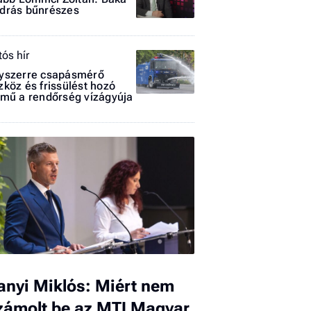
drás bűnrészes
tós hír
yszerre csapásmérő
zköz és frissülést hozó
rmű a rendőrség vízágyúja
I
E
G
P
Jobba
- heti
vélem
anyi Miklós: Miért nem
Fel
zámolt be az MTI Magyar
a hí