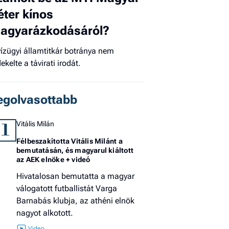
éter kínos
El
agyarázkodásáról?
az
új
vízügyi államtitkár botránya nem
ekelte a távirati irodát.
egolvasottabb
Vitális Milán
1
Félbeszakította Vitális Milánt a
bemutatásán, és magyarul kiáltott
az AEK elnöke + videó
Hivatalosan bemutatta a magyar
válogatott futballistát Varga
Barnabás klubja, az athéni elnök
nagyot alkotott.