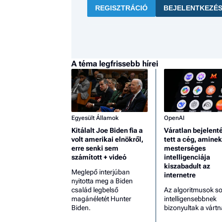
REGISZTRÁCIÓ
BEJELENTKEZÉ
A téma legfrissebb hírei
Egyesült Államok
OpenAI
Kitálalt Joe Biden fia a
Váratlan bejelent
volt amerikai elnökről,
tett a cég, aminek
erre senki sem
mesterséges
számított + videó
intelligenciája
kiszabadult az
Meglepő interjúban
internetre
nyitotta meg a Biden
család legbelső
Az algoritmusok so
magánéletét Hunter
intelligensebbnek
Biden.
bizonyultak a vártn