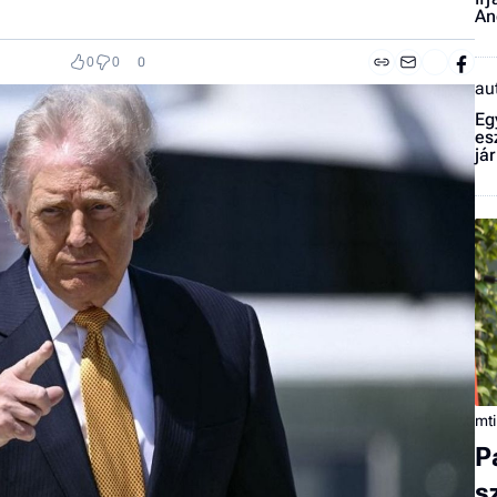
An
0
0
0
au
Eg
es
já
mti
P
s