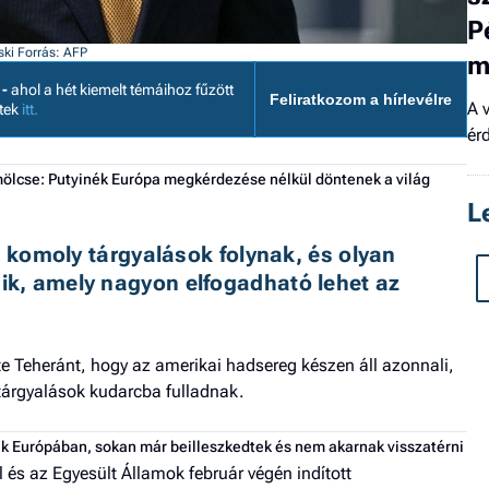
P
ski
Forrás: AFP
m
 -
ahol a hét kiemelt témáihoz fűzött
Feliratkozom a hírlevélre
A 
etek
itt.
érd
mölcse: Putyinék Európa megkérdezése nélkül döntenek a világ
L
g komoly tárgyalások folynak, és olyan 
k, amely nagyon elfogadható lehet az 
e Teheránt, hogy az amerikai hadsereg készen áll azonnali,
tárgyalások kudarcba fulladnak.
ak Európában, sokan már beilleszkedtek és nem akarnak visszatérni
l és az Egyesült Államok február végén indított