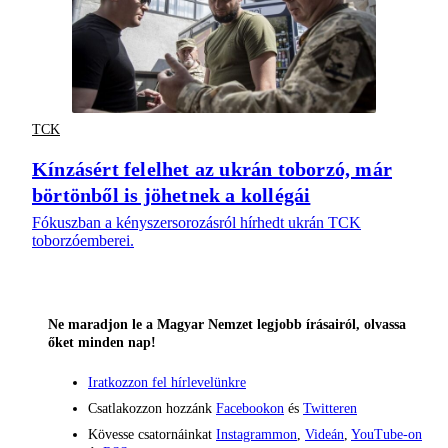
TCK
Kínzásért felelhet az ukrán toborzó, már
börtönből is jöhetnek a kollégái
Fókuszban a kényszersorozásról hírhedt ukrán TCK
toborzóemberei.
Ne maradjon le a Magyar Nemzet legjobb írásairól, olvassa
őket minden nap!
Iratkozzon fel hírlevelünkre
Csatlakozzon hozzánk
Facebookon
és
Twitteren
Kövesse csatornáinkat
Instagrammon
,
Videán
,
YouTube-on