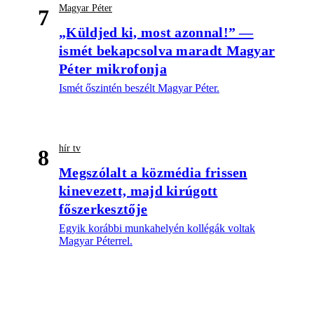
Magyar Péter
7
„Küldjed ki, most azonnal!” —
ismét bekapcsolva maradt Magyar
Péter mikrofonja
Ismét őszintén beszélt Magyar Péter.
hír tv
8
Megszólalt a közmédia frissen
kinevezett, majd kirúgott
főszerkesztője
Egyik korábbi munkahelyén kollégák voltak
Magyar Péterrel.