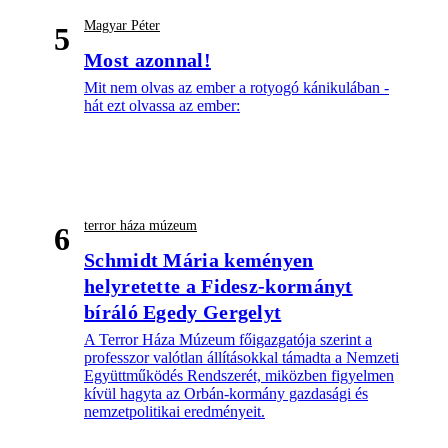
Magyar Péter
5
Most azonnal!
Mit nem olvas az ember a rotyogó kánikulában -
hát ezt olvassa az ember:
terror háza múzeum
6
Schmidt Mária keményen
helyretette a Fidesz-kormányt
bíráló Egedy Gergelyt
A Terror Háza Múzeum főigazgatója szerint a
professzor valótlan állításokkal támadta a Nemzeti
Együttműködés Rendszerét, miközben figyelmen
kívül hagyta az Orbán-kormány gazdasági és
nemzetpolitikai eredményeit.