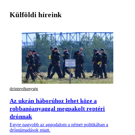
Külföldi híreink
dróntevékenység
Az ukrán háborúhoz lehet köze a
robbanóanyaggal megpakolt reptéri
drónnak
Egyre nagyobb az aggodalom a német politikában a
dróntámadások miatt.