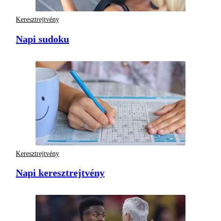
Keresztrejtvény
Napi sudoku
Keresztrejtvény
Napi keresztrejtvény