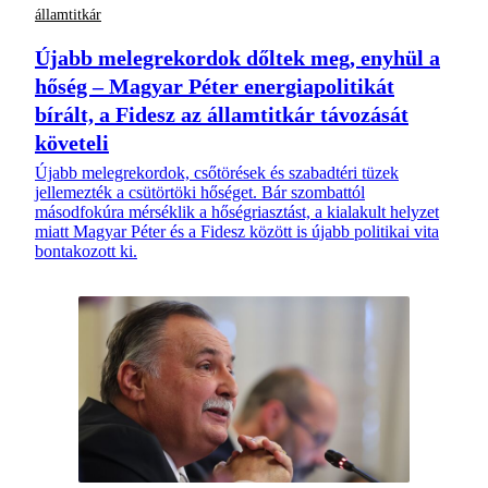
államtitkár
Újabb melegrekordok dőltek meg, enyhül a
hőség – Magyar Péter energiapolitikát
bírált, a Fidesz az államtitkár távozását
követeli
Újabb melegrekordok, csőtörések és szabadtéri tüzek
jellemezték a csütörtöki hőséget. Bár szombattól
másodfokúra mérséklik a hőségriasztást, a kialakult helyzet
miatt Magyar Péter és a Fidesz között is újabb politikai vita
bontakozott ki.