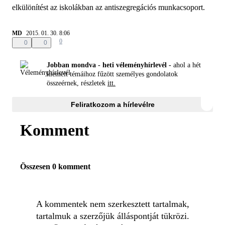
elkülönítést az iskolákban az antiszegregációs munkacsoport.
MD
2015. 01. 30. 8:06
0
0
0
Jobban mondva - heti véleményhírlevél -
ahol a hét
kiemelt témáihoz fűzött személyes gondolatok
összeérnek, részletek
itt.
Feliratkozom a hírlevélre
Komment
Összesen 0 komment
A kommentek nem szerkesztett tartalmak,
tartalmuk a szerzőjük álláspontját tükrözi.