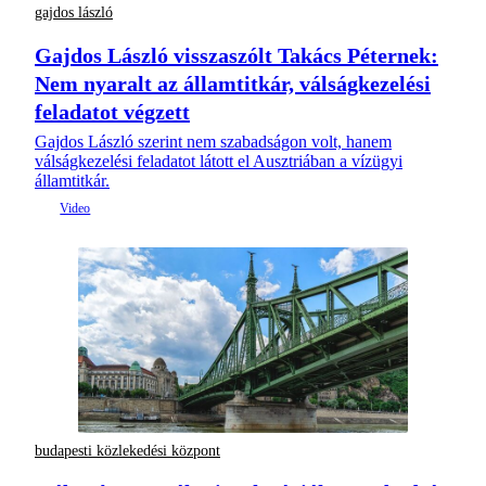
gajdos lászló
Gajdos László visszaszólt Takács Péternek:
Nem nyaralt az államtitkár, válságkezelési
feladatot végzett
Gajdos László szerint nem szabadságon volt, hanem
válságkezelési feladatot látott el Ausztriában a vízügyi
államtitkár.
budapesti közlekedési központ