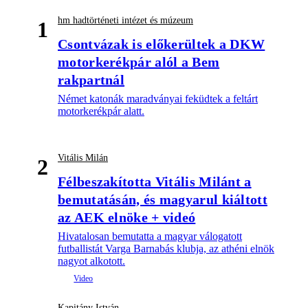
hm hadtörténeti intézet és múzeum
1
Csontvázak is előkerültek a DKW
motorkerékpár alól a Bem
rakpartnál
Német katonák maradványai feküdtek a feltárt
motorkerékpár alatt.
Vitális Milán
2
Félbeszakította Vitális Milánt a
bemutatásán, és magyarul kiáltott
az AEK elnöke + videó
Hivatalosan bemutatta a magyar válogatott
futballistát Varga Barnabás klubja, az athéni elnök
nagyot alkotott.
Kapitány István