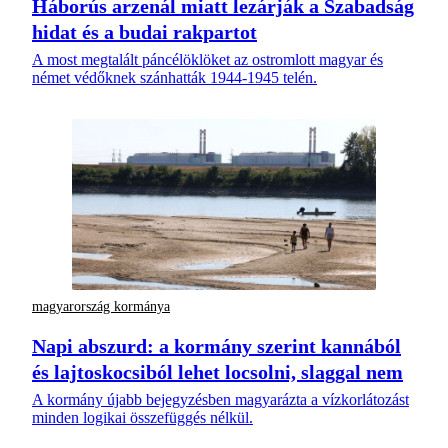
Háborús arzenál miatt lezárják a Szabadság
hidat és a budai rakpartot
A most megtalált páncélöklöket az ostromlott magyar és
német védőknek szánhatták 1944-1945 telén.
magyarország kormánya
Napi abszurd: a kormány szerint kannából
és lajtoskocsiból lehet locsolni, slaggal nem
A kormány újabb bejegyzésben magyarázta a vízkorlátozást
minden logikai összefüggés nélkül.