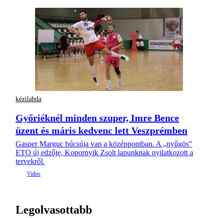
kézilabda
Győriéknél minden szuper, Imre Bence
üzent és máris kedvenc lett Veszprémben
Gasper Marguc búcsúja van a középpontban. A „nyűgös"
ETO új edzője, Kopornyik Zsolt lapunknak nyilatkozott a
tervekről.
Legolvasottabb