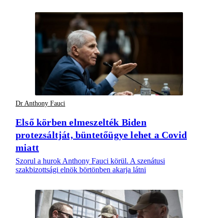
Dr Anthony Fauci
Első körben elmeszelték Biden
protezsáltját, büntetőügye lehet a Covid
miatt
Szorul a hurok Anthony Fauci körül. A szenátusi
szakbizottsági elnök börtönben akarja látni