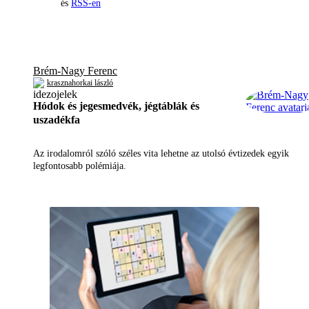
és
RSS-en
Brém-Nagy Ferenc
krasznahorkai lászló
Hódok és jegesmedvék, jégtáblák és
uszadékfa
Az irodalomról szóló széles vita lehetne az utolsó évtizedek egyik
legfontosabb polémiája.