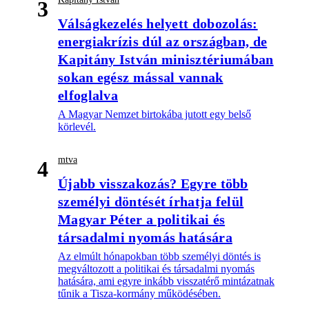
3
Válságkezelés helyett dobozolás:
energiakrízis dúl az országban, de
Kapitány István minisztériumában
sokan egész mással vannak
elfoglalva
A Magyar Nemzet birtokába jutott egy belső
körlevél.
mtva
4
Újabb visszakozás? Egyre több
személyi döntését írhatja felül
Magyar Péter a politikai és
társadalmi nyomás hatására
Az elmúlt hónapokban több személyi döntés is
megváltozott a politikai és társadalmi nyomás
hatására, ami egyre inkább visszatérő mintázatnak
tűnik a Tisza-kormány működésében.