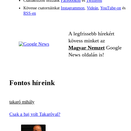
Csatlakozzon hozzánk
Facebookon
és
Twitteren
Kövesse csatornáinkat
Instagrammon
,
Videán
,
YouTube-on
és
RSS-en
A legfrissebb hírekért
kövess minket az
Magyar Nemzet
Google
News oldalán is!
Fontos híreink
takaró mihály
Csak a baj volt Takaróval?