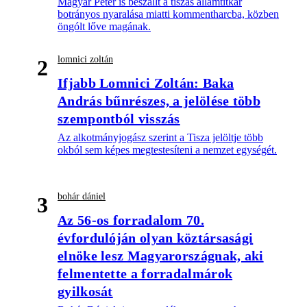
Magyar Péter is beszállt a tiszás államtitkár
botrányos nyaralása miatti kommentharcba, közben
öngólt lőve magának.
lomnici zoltán
2
Ifjabb Lomnici Zoltán: Baka
András bűnrészes, a jelölése több
szempontból visszás
Az alkotmányjogász szerint a Tisza jelöltje több
okból sem képes megtestesíteni a nemzet egységét.
bohár dániel
3
Az 56-os forradalom 70.
évfordulóján olyan köztársasági
elnöke lesz Magyarországnak, aki
felmentette a forradalmárok
gyilkosát