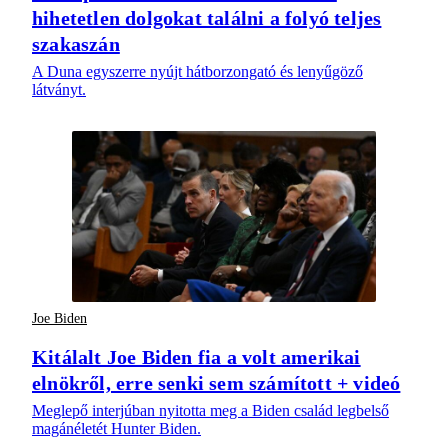
hihetetlen dolgokat találni a folyó teljes
szakaszán
A Duna egyszerre nyújt hátborzongató és lenyűgöző
látványt.
Joe Biden
Kitálalt Joe Biden fia a volt amerikai
elnökről, erre senki sem számított + videó
Meglepő interjúban nyitotta meg a Biden család legbelső
magánéletét Hunter Biden.