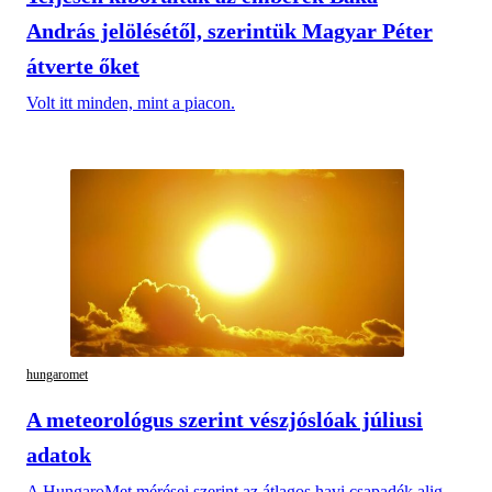
András jelölésétől, szerintük Magyar Péter
átverte őket
Volt itt minden, mint a piacon.
hungaromet
A meteorológus szerint vészjóslóak júliusi
adatok
A HungaroMet mérései szerint az átlagos havi csapadék alig