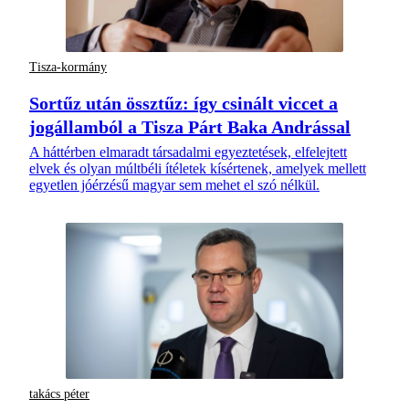
Tisza-kormány
Sortűz után össztűz: így csinált viccet a
jogállamból a Tisza Párt Baka Andrással
A háttérben elmaradt társadalmi egyeztetések, elfelejtett
elvek és olyan múltbéli ítéletek kísértenek, amelyek mellett
egyetlen jóérzésű magyar sem mehet el szó nélkül.
takács péter