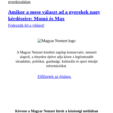
gyerekirodalom
Amikor a mese választ ad a gyerekek nagy
kérdéseire: Momó és Max
Fedezzük fel a világot!
A Magyar Nemzet közéleti napilap konzervatív, nemzeti
alapról, a tényekre építve adja közre a legfontosabb
társadalmi, politikai, gazdasági, kulturális és sport témájú
információkat.
Előfizetek az újságra
Kövesse a Magyar Nemzet híreit a közösségi médiában