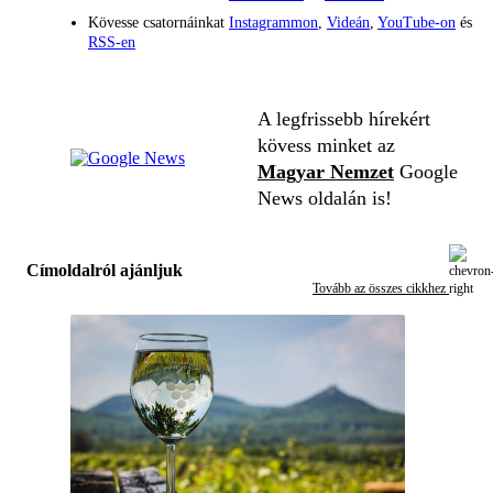
Kövesse csatornáinkat
Instagrammon
,
Videán
,
YouTube-on
és
RSS-en
A legfrissebb hírekért
kövess minket az
Magyar Nemzet
Google
News oldalán is!
Címoldalról ajánljuk
Tovább az összes cikkhez