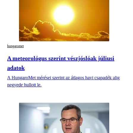
hungaromet
A meteorológus szerint vészjóslóak júliusi
adatok
A HungaroMet mérései szerint az átlagos havi csapadék alig
negyede hullott le.