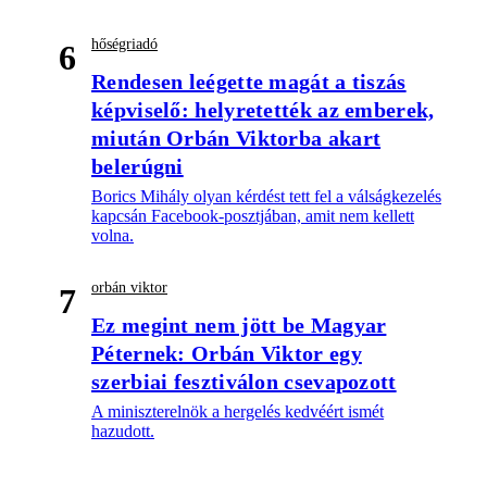
hőségriadó
6
Rendesen leégette magát a tiszás
képviselő: helyretették az emberek,
miután Orbán Viktorba akart
belerúgni
Borics Mihály olyan kérdést tett fel a válságkezelés
kapcsán Facebook-posztjában, amit nem kellett
volna.
orbán viktor
7
Ez megint nem jött be Magyar
Péternek: Orbán Viktor egy
szerbiai fesztiválon csevapozott
A miniszterelnök a hergelés kedvéért ismét
hazudott.