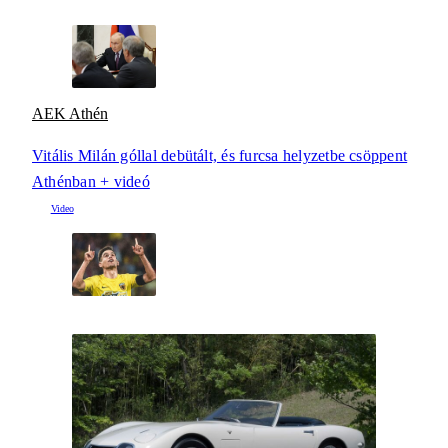
AEK Athén
Vitális Milán góllal debütált, és furcsa helyzetbe csöppent
Athénban + videó