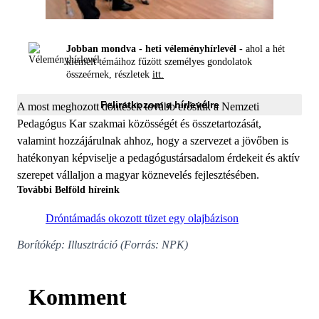
Jobban mondva - heti véleményhírlevél -
ahol a hét
kiemelt témáihoz fűzött személyes gondolatok
összeérnek, részletek
itt.
Feliratkozom a hírlevélre
A most meghozott döntések tovább erősítik a Nemzeti
Pedagógus Kar szakmai közösségét és összetartozását,
valamint hozzájárulnak ahhoz, hogy a szervezet a jövőben is
hatékonyan képviselje a pedagógustársadalom érdekeit és aktív
szerepet vállaljon a magyar köznevelés fejlesztésében.
További Belföld híreink
Dróntámadás okozott tüzet egy olajbázison
Borítókép: Illusztráció (Forrás: NPK)
Komment