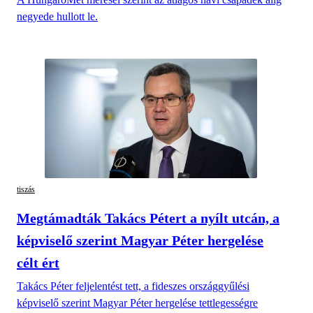
negyede hullott le.
tiszás
Megtámadták Takács Pétert a nyílt utcán, a
képviselő szerint Magyar Péter hergelése
célt ért
Takács Péter feljelentést tett, a fideszes országgyűlési
képviselő szerint Magyar Péter hergelése tettlegességre