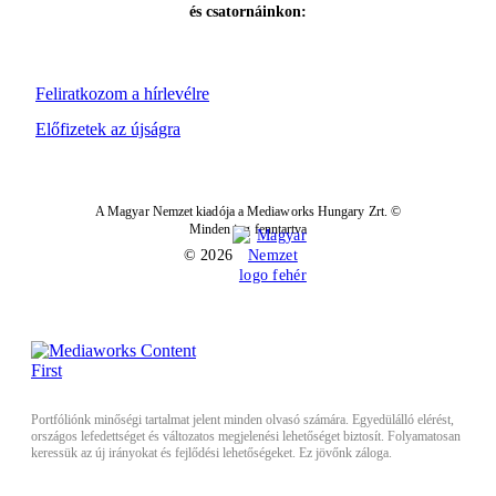
és csatornáinkon:
Feliratkozom a hírlevélre
Előfizetek az újságra
A Magyar Nemzet kiadója a Mediaworks Hungary Zrt. ©
Minden jog fenntartva
© 2026
Portfóliónk minőségi tartalmat jelent minden olvasó számára. Egyedülálló elérést,
országos lefedettséget és változatos megjelenési lehetőséget biztosít. Folyamatosan
keressük az új irányokat és fejlődési lehetőségeket. Ez jövőnk záloga.