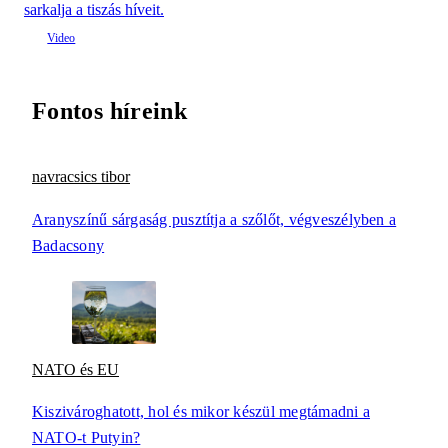
sarkalja a tiszás híveit.
Fontos híreink
navracsics tibor
Aranyszínű sárgaság pusztítja a szőlőt, végveszélyben a
Badacsony
NATO és EU
Kiszivároghatott, hol és mikor készül megtámadni a
NATO-t Putyin?