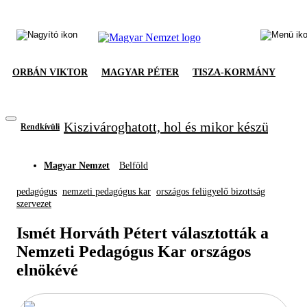
ORBÁN VIKTOR
MAGYAR PÉTER
TISZA-KORMÁNY
Kiszivároghatott, hol és mikor készül meg
Rendkívüli
Magyar Nemzet
Belföld
pedagógus
nemzeti pedagógus kar
országos felügyelő bizottság
szervezet
Ismét Horváth Pétert választották a
Nemzeti Pedagógus Kar országos
elnökévé