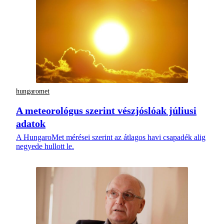
hungaromet
A meteorológus szerint vészjóslóak júliusi
adatok
A HungaroMet mérései szerint az átlagos havi csapadék alig
negyede hullott le.