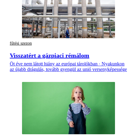
fűtési szezon
Visszatért a gázpiaci rémálom
Öt éve nem látott hiány az európai tárolókban · Nyakunkon
az újabb drágulás, tovább gyengül az unió versenyképessége