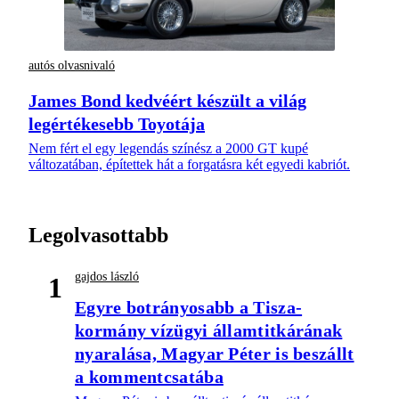
autós olvasnivaló
James Bond kedvéért készült a világ
legértékesebb Toyotája
Nem fért el egy legendás színész a 2000 GT kupé
változatában, építettek hát a forgatásra két egyedi kabriót.
Legolvasottabb
gajdos lászló
1
Egyre botrányosabb a Tisza-
kormány vízügyi államtitkárának
nyaralása, Magyar Péter is beszállt
a kommentcsatába