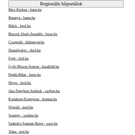
Regionális hírportálok
Bács-Kiskun - baon.hu
Baranya - bama.hu
Békés - beol.hu
Borsod-Abaúj-Zemplén - boon.hu
Csongrád - delmagyar.hu
Dunaújváros - duol.hu
Fejér - feol.hu
Győr-Moson-Sopron - kisalfold.hu
Hajdú-Bihar - haon.hu
Heves - heol.hu
Jász-Nagykun-Szolnok - szoljon.hu
Komárom-Esztergom - kemma.hu
Nógrád - nool.hu
Somogy - sonline.hu
Szabolcs-Szatmár-Bereg - szon.hu
Tolna - teol.hu