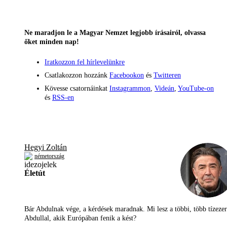
Ne maradjon le a Magyar Nemzet legjobb írásairól, olvassa
őket minden nap!
Iratkozzon fel hírlevelünkre
Csatlakozzon hozzánk
Facebookon
és
Twitteren
Kövesse csatornáinkat
Instagrammon
,
Videán
,
YouTube-on
és
RSS-en
Hegyi Zoltán
németország
Életút
Bár Abdulnak vége, a kérdések maradnak. Mi lesz a többi, több tízezer
Abdullal, akik Európában fenik a kést?