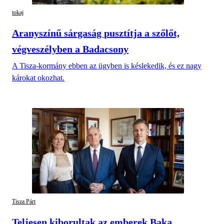
tokaj
Aranyszínű sárgaság pusztítja a szőlőt,
végveszélyben a Badacsony
A Tisza-kormány ebben az ügyben is késlekedik, és ez nagy
károkat okozhat.
Tisza Párt
Teljesen kiborultak az emberek Baka