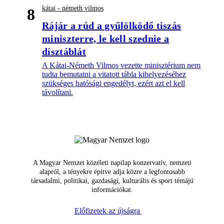
kátai - németh vilmos
8
Rájár a rúd a gyűlölködő tiszás
miniszterre, le kell szednie a
dísztáblát
A Kátai-Németh Vilmos vezette minisztérium nem
tudta bemutatni a vitatott tábla kihelyezéséhez
szükséges hatósági engedélyt, ezért azt el kell
távolítani.
A Magyar Nemzet közéleti napilap konzervatív, nemzeti
alapról, a tényekre építve adja közre a legfontosabb
társadalmi, politikai, gazdasági, kulturális és sport témájú
információkat.
Előfizetek az újságra