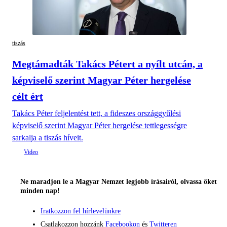
tiszás
Megtámadták Takács Pétert a nyílt utcán, a
képviselő szerint Magyar Péter hergelése
célt ért
Takács Péter feljelentést tett, a fideszes országgyűlési
képviselő szerint Magyar Péter hergelése tettlegességre
sarkalja a tiszás híveit.
Ne maradjon le a Magyar Nemzet legjobb írásairól, olvassa őket
minden nap!
Iratkozzon fel hírlevelünkre
Csatlakozzon hozzánk
Facebookon
és
Twitteren