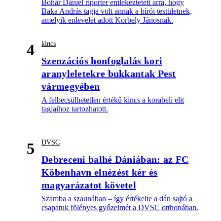
Bohár Dániel riporter emlékeztetett arra, hogy
Baka András tagja volt annak a bírói testületnek,
amelyik enlevelet adott Korbely Jánosnak.
kincs
4
Szenzációs honfoglalás kori
aranyleletekre bukkantak Pest
vármegyében
A felbecsülhetetlen értékű kincs a korabeli elit
tagjaihoz tartozhatott.
DVSC
5
Debreceni balhé Dániában: az FC
Köbenhavn elnézést kér és
magyarázatot követel
Szamba a szaunában – így értékelte a dán sajtó a
csapatuk fölényes győzelmét a DVSC otthonában.