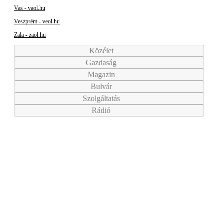
Vas - vaol.hu
Veszprém - veol.hu
Zala - zaol.hu
Közélet
Gazdaság
Magazin
Bulvár
Szolgáltatás
Rádió