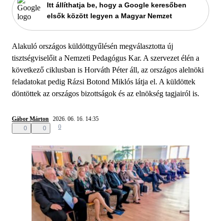
Itt állíthatja be, hogy a Google keresőben
elsők között legyen a Magyar Nemzet
Alakuló országos küldöttgyűlésén megválasztotta új
tisztségviselőit a Nemzeti Pedagógus Kar. A szervezet élén a
következő ciklusban is Horváth Péter áll, az országos alelnöki
feladatokat pedig Rázsi Botond Miklós látja el. A küldöttek
döntöttek az országos bizottságok és az elnökség tagjairól is.
Gábor Márton
2026. 06. 16. 14:35
0
0
0