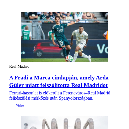
Real Madrid
A Fradi a Marca címlapján, amely Arda
Güler miatt felszólította Real Madridot
Ferrari-hasonlat is előkerült a Ferencváros–Real Madrid
felkészülési mérkőzés után Spanyolországban.