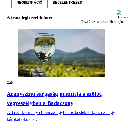
REGISZTRÁCIÓ
BEJELENTKEZÉS
A téma legfrissebb hírei
Tovább az összes cikkhez
tokaj
Aranyszínű sárgaság pusztítja a szőlőt,
végveszélyben a Badacsony
A Tisza-kormány ebben az ügyben is késlekedik, és ez nagy
károkat okozhat.