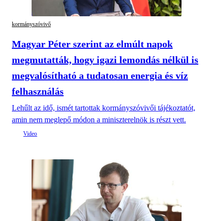
kormányszóvivő
Magyar Péter szerint az elmúlt napok
megmutatták, hogy igazi lemondás nélkül is
megvalósítható a tudatosan energia és víz
felhasználás
Lehűlt az idő, ismét tartottak kormányszóvivői tájékoztatót,
amin nem meglepő módon a miniszterelnök is részt vett.