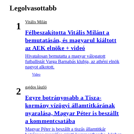
Legolvasottabb
Vitális Milán
1
Félbeszakította Vitális Milánt a
bemutatásán, és magyarul kiáltott
az AEK elnöke + videó
Hivatalosan bemutatta a magyar válogatott
futballistát Varga Barnabás klubja, az athéni elnök
nagyot alkotott.
gajdos lászló
2
Egyre botrányosabb a Tisza-
kormány vízügyi államtitkárának
nyaralása, Magyar Péter is beszállt
a kommentcsatába
Magyar Péter is beszállt a tiszás államtitkár