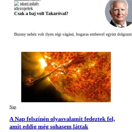
takaró mihály
Csak a baj volt Takaróval?
Bizony nehéz volt ilyen régi vágású, bogaras emberrel együtt dolgoz
Nap
A Nap felszínén olyasvalamit fedeztek fel,
amit eddig még sohasem láttak