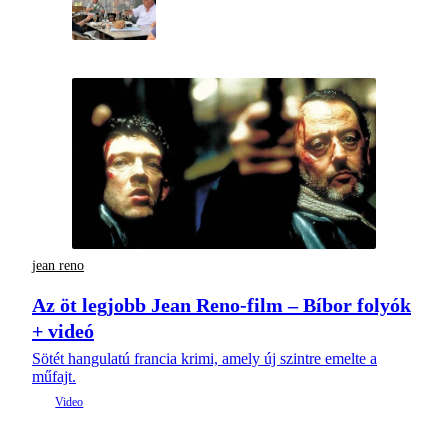
jean reno
Az öt legjobb Jean Reno-film – Bíbor folyók
+ videó
Sötét hangulatú francia krimi, amely új szintre emelte a
műfajt.