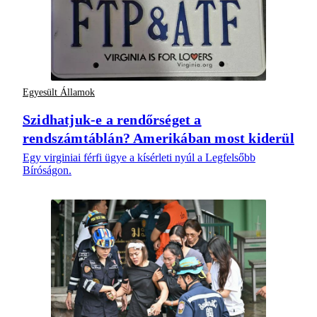
Egyesült Államok
Szidhatjuk-e a rendőrséget a
rendszámtáblán? Amerikában most kiderül
Egy virginiai férfi ügye a kísérleti nyúl a Legfelsőbb
Bíróságon.