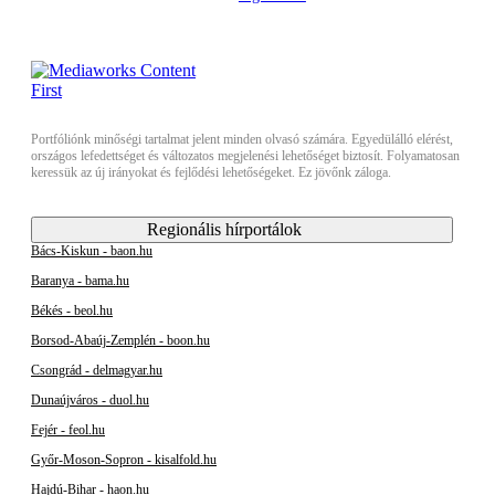
Portfóliónk minőségi tartalmat jelent minden olvasó számára. Egyedülálló elérést,
országos lefedettséget és változatos megjelenési lehetőséget biztosít. Folyamatosan
keressük az új irányokat és fejlődési lehetőségeket. Ez jövőnk záloga.
Regionális hírportálok
Bács-Kiskun - baon.hu
Baranya - bama.hu
Békés - beol.hu
Borsod-Abaúj-Zemplén - boon.hu
Csongrád - delmagyar.hu
Dunaújváros - duol.hu
Fejér - feol.hu
Győr-Moson-Sopron - kisalfold.hu
Hajdú-Bihar - haon.hu