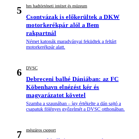
hm hadtörténeti intézet és múzeum
5
Csontvázak is előkerültek a DKW
motorkerékpár alól a Bem
rakpartnál
Német katonák maradványai feküdtek a feltárt
motorkerékpár alatt.
DVSC
6
Debreceni balhé Dániában: az FC
Köbenhavn elnézést kér és
magyarázatot követel
Szamba a szaunában – így értékelte a dán sajtó a
csapatuk fölényes győzelmét a DVSC otthonában.
mészáros csoport
7