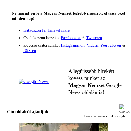
Ne maradjon le a Magyar Nemzet legjobb írásairól, olvassa őket
minden nap!
Iratkozzon fel hírlevelünkre
Csatlakozzon hozzánk
Facebookon
és
Twitteren
Kövesse csatornáinkat
Instagrammon
,
Videán
,
YouTube-on
és
RSS-en
A legfrissebb hírekért
kövess minket az
Magyar Nemzet
Google
News oldalán is!
Címoldalról ajánljuk
Tovább az összes cikkhez