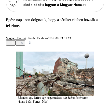
elsők között legyen a Magyar Nemzet
Egész nap azon dolgoztak, hogy a sérültet életben hozzák a
felszínre.
Magyar Nemzet
Forrás: Facebook
2026. 06. 03. 14:13
0
0
0
Ráomlott egy férfira egy négyemeletes ház Székesfehérváron
június 1-jén.
Forrás: MW