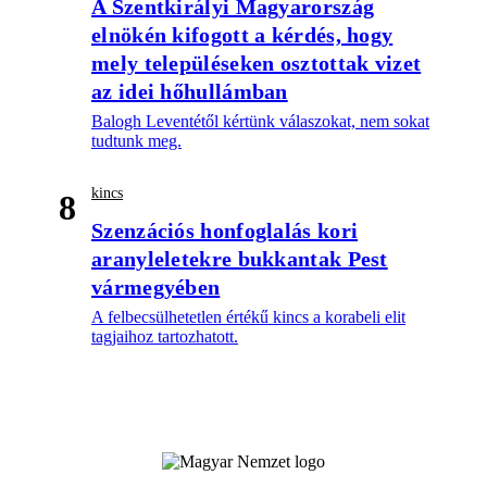
A Szentkirályi Magyarország
elnökén kifogott a kérdés, hogy
mely településeken osztottak vizet
az idei hőhullámban
Balogh Leventétől kértünk válaszokat, nem sokat
tudtunk meg.
kincs
8
Szenzációs honfoglalás kori
aranyleletekre bukkantak Pest
vármegyében
A felbecsülhetetlen értékű kincs a korabeli elit
tagjaihoz tartozhatott.