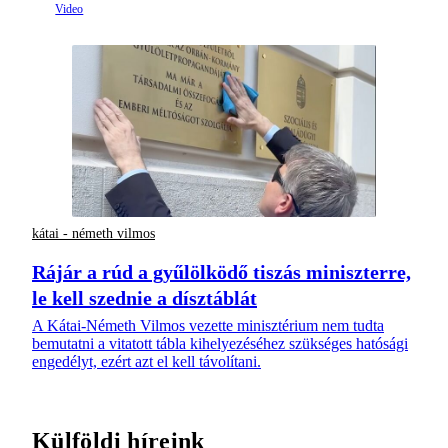
kátai - németh vilmos
Rájár a rúd a gyűlölködő tiszás miniszterre,
le kell szednie a dísztáblát
A Kátai-Németh Vilmos vezette minisztérium nem tudta
bemutatni a vitatott tábla kihelyezéséhez szükséges hatósági
engedélyt, ezért azt el kell távolítani.
Külföldi híreink