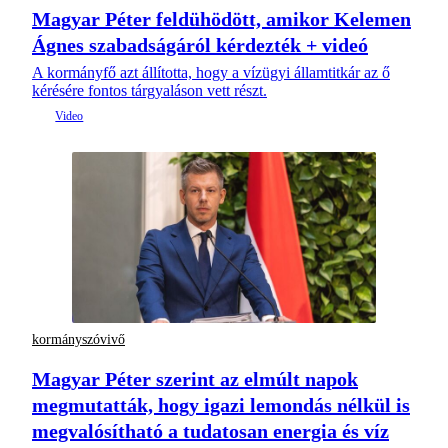
Magyar Péter feldühödött, amikor Kelemen
Ágnes szabadságáról kérdezték + videó
A kormányfő azt állította, hogy a vízügyi államtitkár az ő
kérésére fontos tárgyaláson vett részt.
kormányszóvivő
Magyar Péter szerint az elmúlt napok
megmutatták, hogy igazi lemondás nélkül is
megvalósítható a tudatosan energia és víz