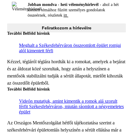
Jobban mondva - heti véleményhírlevél -
ahol a hét
kiemelt témáihoz fűzött személyes gondolatok
összeérnek, részletek
itt.
Feliratkozom a hírlevélre
További Belföld híreink
Meghalt a Székesfehérváron összeomlott épület romjai
alól kimentett férfi
Kézzel, tégláról téglára hordták ki a romokat, amelyek a bejárat
és az áldozat közé szorultak, hogy aztán a helyszínen a
mentősök stabilizálni tudják a sérült állapotát, mielőtt kihozták
az összedőlt épületből.
További Belföld híreink
Videón mutatjuk, amint kimentik a romok alá szorult
férfit Székesfehérváron, miután ráomlott a négyemeletes
épület
Az Országos Mentőszolgálat hétfői tájékoztatása szerint a
székesfehérvári épületomlás helyszínén a sérült ellátása már a