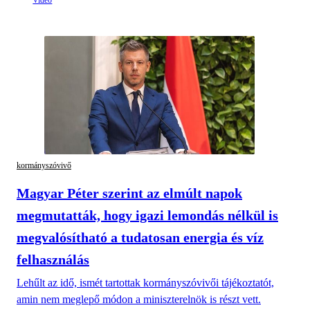
kormányszóvivő
Magyar Péter szerint az elmúlt napok
megmutatták, hogy igazi lemondás nélkül is
megvalósítható a tudatosan energia és víz
felhasználás
Lehűlt az idő, ismét tartottak kormányszóvivői tájékoztatót,
amin nem meglepő módon a miniszterelnök is részt vett.