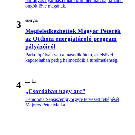
botrányos nyaralása miatti kommentharcba, közben
öngólt lőve magának.
energia
3
Megfeledkezhettek Magyar Péterék
az Otthoni energiatároló program
pályázóiról
Parkolópályán van a második ütem, az elsővel
kapcsolatban pedig halmozódik a türelmetlenség.
majka
4
„Csordában nagy arc”
Lemondta Sepsiszentgyörgyre tervezett fellépését
Majoros Péter Majka.