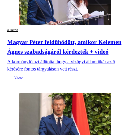
ausztria
Magyar Péter feldühödött, amikor Kelemen
Ágnes szabadságáról kérdezték + videó
A kormányfő azt állította, hogy a vízügyi államtitkár az ő
kérésére fontos tárgyaláson vett részt.