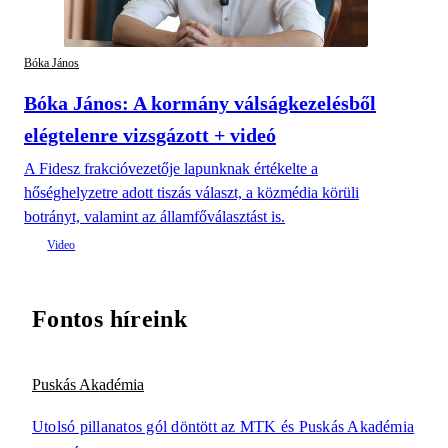
Bóka János
Bóka János: A kormány válságkezelésből
elégtelenre vizsgázott + videó
A Fidesz frakcióvezetője lapunknak értékelte a
hőséghelyzetre adott tiszás választ, a közmédia körüli
botrányt, valamint az államfőválasztást is.
Fontos híreink
Puskás Akadémia
Utolsó pillanatos gól döntött az MTK és Puskás Akadémia