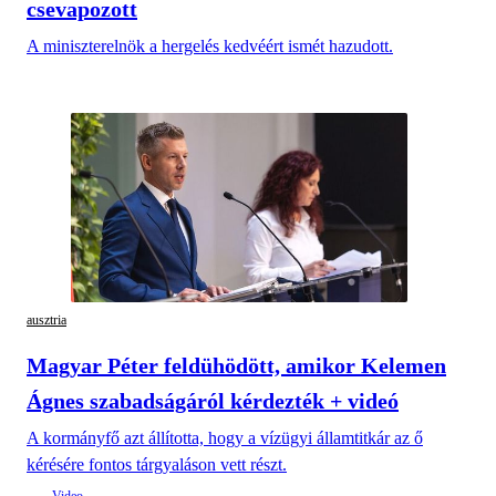
csevapozott
A miniszterelnök a hergelés kedvéért ismét hazudott.
ausztria
Magyar Péter feldühödött, amikor Kelemen
Ágnes szabadságáról kérdezték + videó
A kormányfő azt állította, hogy a vízügyi államtitkár az ő
kérésére fontos tárgyaláson vett részt.