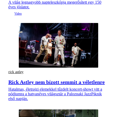
A világ legnagyobb napteleszkópja megerősített egy 150
éves jóslatot.
rick astley
Rick Astley nem bízott semmit a véletlenre
Hatalmas, életrajzi elemekkel tűzdelt koncert-showt vitt a
pódiumra a hatvanéves világsztár a Paloznaki JazzPiknik
első napján.