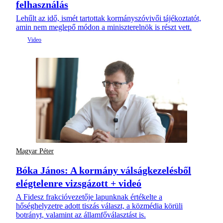
felhasználás
Lehűlt az idő, ismét tartottak kormányszóvivői tájékoztatót,
amin nem meglepő módon a miniszterelnök is részt vett.
Magyar Péter
Bóka János: A kormány válságkezelésből
elégtelenre vizsgázott + videó
A Fidesz frakcióvezetője lapunknak értékelte a
hőséghelyzetre adott tiszás választ, a közmédia körüli
botrányt, valamint az államfőválasztást is.