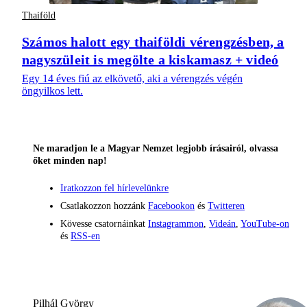
Thaiföld
Számos halott egy thaiföldi vérengzésben, a
nagyszüleit is megölte a kiskamasz + videó
Egy 14 éves fiú az elkövető, aki a vérengzés végén
öngyilkos lett.
Ne maradjon le a Magyar Nemzet legjobb írásairól, olvassa
őket minden nap!
Iratkozzon fel hírlevelünkre
Csatlakozzon hozzánk
Facebookon
és
Twitteren
Kövesse csatornáinkat
Instagrammon
,
Videán
,
YouTube-on
és
RSS-en
Pilhál György