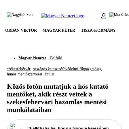
ORBÁN VIKTOR
MAGYAR PÉTER
TISZA-KORMÁNY
Magyar Nemzet
Belföld
székesfehérvár
országos katasztrófavédelmi főigazgatóság
hunor mentőszervezet
épület
Közös fotón mutatjuk a hős kutató-
mentőket, akik részt vettek a
székesfehérvári házomlás mentési
munkálataiban
Itt állíthatja be, hogy a Google keresőben