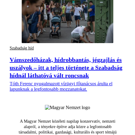
Szabadság híd
Vámszedőházak, hídrobbantás, jégzajlás és
uszályok – itt a teljes története a Szabadság
hídnál láthatóvá vált roncsnak
Tóth Ferenc nyugalmazott vízügyi főtanácsos árulta el
lapunknak a legfontosabb mozzanatokat.
A Magyar Nemzet közéleti napilap konzervatív, nemzeti
alapról, a tényekre építve adja közre a legfontosabb
társadalmi, politikai, gazdasági, kulturális és sport témájú