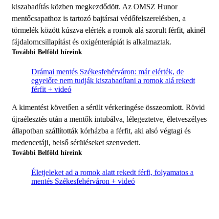
kiszabadítás közben megkezdődött. Az OMSZ Hunor
mentőcsapathoz is tartozó bajtársai védőfelszerelésben, a
törmelék között kúszva elérték a romok alá szorult férfit, akinél
fájdalomcsillapítást és oxigénterápiát is alkalmaztak.
További Belföld híreink
Drámai mentés Székesfehérváron: már elérték, de
egyelőre nem tudják kiszabadítani a romok alá rekedt
férfit + videó
A kimentést követően a sérült vérkeringése összeomlott. Rövid
újraélesztés után a mentők intubálva, lélegeztetve, életveszélyes
állapotban szállították kórházba a férfit, aki alsó végtagi és
medencetáji, belső sérüléseket szenvedett.
További Belföld híreink
Életjeleket ad a romok alatt rekedt férfi, folyamatos a
mentés Székesfehérváron + videó