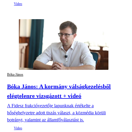
Bóka János
Bóka János: A kormány válságkezelésből
elégtelenre vizsgázott + videó
A Fidesz frakcióvezetője lapunknak értékelte a
hőséghelyzetre adott tiszás választ, a közmédia körüli
botrányt, valamint az államfőválasztást is.