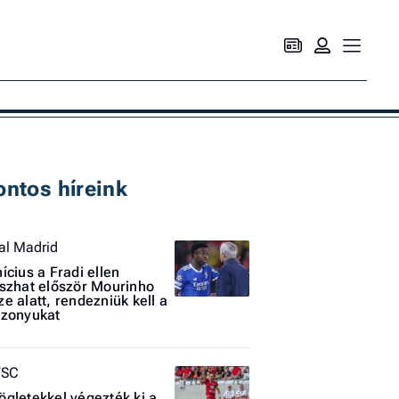
Ke
ontos híreink
al Madrid
nícius a Fradi ellen
tszhat először Mourinho
ze alatt, rendezniük kell a
szonyukat
VSC
ögletekkel végezték ki a