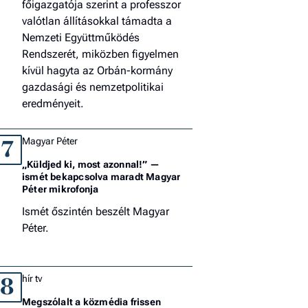
főigazgatója szerint a professzor
valótlan állításokkal támadta a
Nemzeti Együttműködés
Rendszerét, miközben figyelmen
kívül hagyta az Orbán-kormány
gazdasági és nemzetpolitikai
eredményeit.
Magyar Péter
7
„Küldjed ki, most azonnal!” —
ismét bekapcsolva maradt Magyar
Péter mikrofonja
Ismét őszintén beszélt Magyar
Péter.
hír tv
8
Megszólalt a közmédia frissen