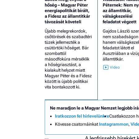
hőség – Magyar Péter
Péternek: Nem ny
energiapolitikát bírált,
az államtitkár,
a Fidesz az államtitkár
válságkezelési
távozását követeli
feladatot végzett
Újabb melegrekordok,
Gajdos László szer
csőtörések és szabadtéri
nem szabadságon v
tüzek jellemezték a
hanem válságkezel
csütörtöki hőséget. Bár
feladatot látott el
szombattól
Ausztriában a vízü
másodfokúra mérséklik
államtitkár.
a hőségriasztást, a
kialakult helyzet miatt
Magyar Péter és a Fidesz
között is újabb politikai
vita bontakozott ki.
Ne maradjon le a Magyar Nemzet legjobb írá
Iratkozzon fel hírlevelünkre
Csatlakozzon 
Kövesse csatornáinkat
Instagrammon
,
Vid
A legfrissebb hírekért