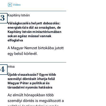
Kapitány István
3
Válságkezelés helyett dobozolás:
energiakrízis dúl az országban, de
Kapitány István minisztériumában
sokan egész mással vannak
elfoglalva
A Magyar Nemzet birtokába jutott
egy belső körlevél.
mtva
4
Újabb visszakozás? Egyre több
személyi döntését írhatja felül
Magyar Péter a politikai és
társadalmi nyomás hatására
Az elmúlt hónapokban több
személyi döntés is megváltozott a