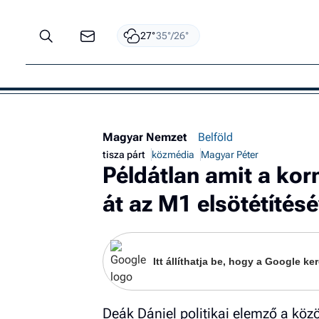
27°
35°/26°
Magyar Nemzet
Belföld
tisza párt
közmédia
Magyar Péter
Példátlan amit a kor
át az M1 elsötétítésé
Itt állíthatja be, hogy a Google 
Deák Dániel politikai elemző a köz