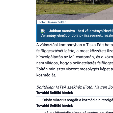
Fotó: Havran Zoltán
Jobban mondva - heti véleményhírlevél
személyes gondolatok összeérnek, részl
A választási kampányban a Tisza Párt hatal
felfüggesztését ígérte, a most közzétett üze
hírszolgáltatás az M1 csatornán, és a közm
nem világos, hogy a szüneteltetés felfügges
Zoltán miniszter viszont mosolygós képet te
közmédiát.
Borítókép: MTVA székház (Fotó: Havran Zo
További Belföld híreink
Orbán Viktor is reagált a közmédia hírszolg
További Belföld híreink
Leállt a közmédia hírszolgáltatása, egy üze