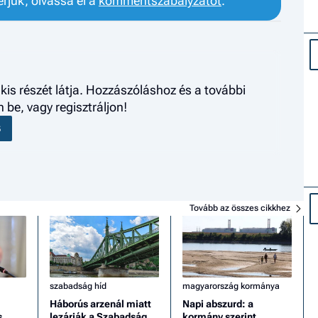
érjük, olvassa el a
kommentszabályzatot
.
kis részét látja. Hozzászóláshoz és a további
be, vagy regisztráljon!
S
Tovább az összes cikkhez
szabadság híd
magyarország kormánya
Háborús arzenál miatt
Napi abszurd: a
s
lezárják a Szabadság
kormány szerint