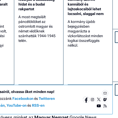
aralt
hidat és a budai
kannából és
rakpartot
lajtoskocsiból lehet
locsolni, slaggal nem
A most megtalált
páncélöklöket az
A kormány újabb
int
ostromlott magyar és
bejegyzésben
olt,
német védőknek
magyarázta a
ési
szánhatták 1944-1945
vízkorlátozást minden
telén.
logikai összefüggés
gyi
nélkül.
sairól, olvassa őket minden nap!
hozzánk
Facebookon
és
Twitteren
eán
,
YouTube-on
és
RSS-en
 kövess minket az
Magyar Nemzet
Google News