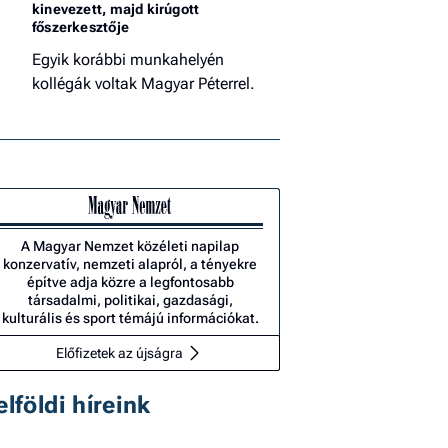
kinevezett, majd kirúgott
főszerkesztője
Egyik korábbi munkahelyén
kollégák voltak Magyar Péterrel.
A Magyar Nemzet közéleti napilap
konzervatív, nemzeti alapról, a tényekre
építve adja közre a legfontosabb
társadalmi, politikai, gazdasági,
kulturális és sport témájú információkat.
Előfizetek az újságra
elföldi híreink