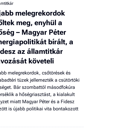
amtitkár
El
jabb melegrekordok
az
új
őltek meg, enyhül a
őség – Magyar Péter
nergiapolitikát bírált, a
idesz az államtitkár
ávozását követeli
abb melegrekordok, csőtörések és
abadtéri tüzek jellemezték a csütörtöki
séget. Bár szombattól másodfokúra
rséklik a hőségriasztást, a kialakult
lyzet miatt Magyar Péter és a Fidesz
zött is újabb politikai vita bontakozott