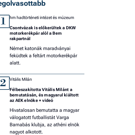
egolvasottabb
hm hadtörténeti intézet és múzeum
1
Csontvázak is előkerültek a DKW
motorkerékpár alól a Bem
rakpartnál
Német katonák maradványai
feküdtek a feltárt motorkerékpár
alatt.
Vitális Milán
2
Félbeszakította Vitális Milánt a
bemutatásán, és magyarul kiáltott
az AEK elnöke + videó
Hivatalosan bemutatta a magyar
válogatott futballistát Varga
Barnabás klubja, az athéni elnök
nagyot alkotott.