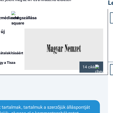
L
zmédia megszállása
 új
átalakításáért
gy a Tisza
14 cikk
tartalmak, tartalmuk a szerzőjük álláspontját