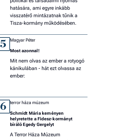
politikai és társadalmi nyomás
hatására, ami egyre inkább
visszatérő mintázatnak tűnik a
Tisza-kormány működésében.
Magyar Péter
5
Most azonnal!
Mit nem olvas az ember a rotyogó
kánikulában - hát ezt olvassa az
ember:
terror háza múzeum
6
Schmidt Mária keményen
helyretette a Fidesz-kormányt
bíráló Egedy Gergelyt
A Terror Háza Múzeum