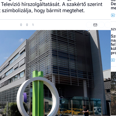
 Televízió hírszolgáltatását. A szakértő szerint
De
me
t szimbolizálja, hogy bármit megtehet.
0
0
1
sz
Sz
na
fe
kü
pr