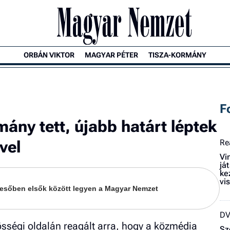
ORBÁN VIKTOR
MAGYAR PÉTER
TISZA-KORMÁNY
F
mány tett, újabb határt léptek
vel
Re
Vi
já
ke
vi
keresőben elsők között legyen a Magyar Nemzet
D
össégi oldalán reagált arra, hogy a közmédia
Sz