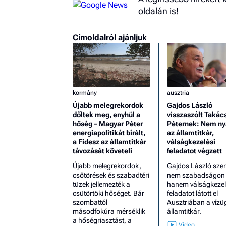
oldalán is!
Címoldalról ajánljuk
kormány
ausztria
Újabb melegrekordok
Gajdos László
dőltek meg, enyhül a
visszaszólt Takác
hőség – Magyar Péter
Péternek: Nem ny
energiapolitikát bírált,
az államtitkár,
a Fidesz az államtitkár
válságkezelési
távozását követeli
feladatot végzett
Újabb melegrekordok,
Gajdos László szer
csőtörések és szabadtéri
nem szabadságon v
tüzek jellemezték a
hanem válságkezel
csütörtöki hőséget. Bár
feladatot látott el
szombattól
Ausztriában a vízü
másodfokúra mérséklik
államtitkár.
a hőségriasztást, a