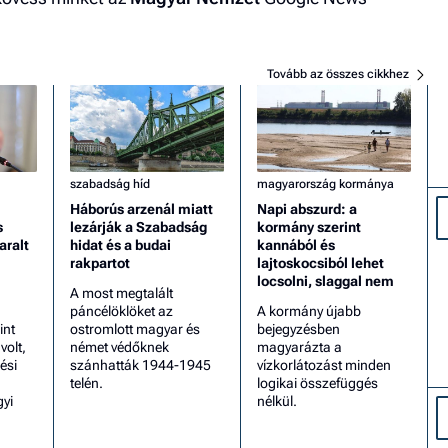
Tovább az összes cikkhez
szabadság híd
magyarország kormánya
Háborús arzenál miatt
Napi abszurd: a
s
lezárják a Szabadság
kormány szerint
aralt
hidat és a budai
kannából és
rakpartot
lajtoskocsiból lehet
locsolni, slaggal nem
A most megtalált
páncélöklöket az
A kormány újabb
int
ostromlott magyar és
bejegyzésben
olt,
német védőknek
magyarázta a
ési
szánhatták 1944-1945
vízkorlátozást minden
telén.
logikai összefüggés
gyi
nélkül.