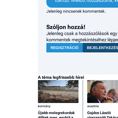
tükrözi. Mielőtt hozzászólna, k
Jelenleg nincsenek kommentek.
Szóljon hozzá!
Jelenleg csak a hozzászólások egy 
kommentek megtekintéséhez lépjen 
REGISZTRÁCIÓ
BEJELENTKEZÉ
A téma legfrissebb hírei
kormány
ausztria
Újabb melegrekordok
Gajdos László
dőltek meg, enyhül a
visszaszólt Takác