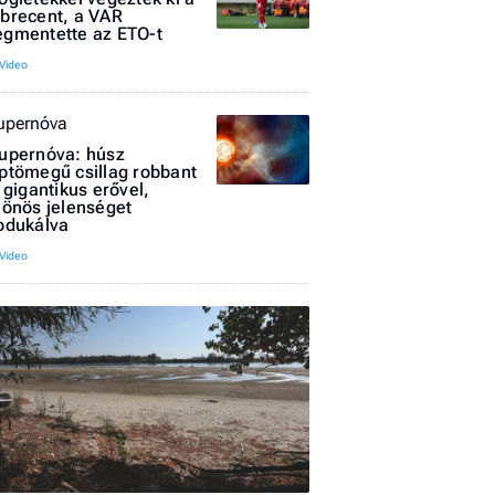
brecent, a VAR
gmentette az ETO-t
upernóva
upernóva: húsz
I
ptömegű csillag robbant
l gigantikus erővel,
E
lönös jelenséget
odukálva
G
P
Jobba
- heti
vélem
Fel
a hí