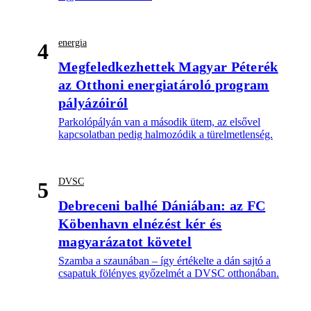
energia
4
Megfeledkezhettek Magyar Péterék
az Otthoni energiatároló program
pályázóiról
Parkolópályán van a második ütem, az elsővel
kapcsolatban pedig halmozódik a türelmetlenség.
DVSC
5
Debreceni balhé Dániában: az FC
Köbenhavn elnézést kér és
magyarázatot követel
Szamba a szaunában – így értékelte a dán sajtó a
csapatuk fölényes győzelmét a DVSC otthonában.