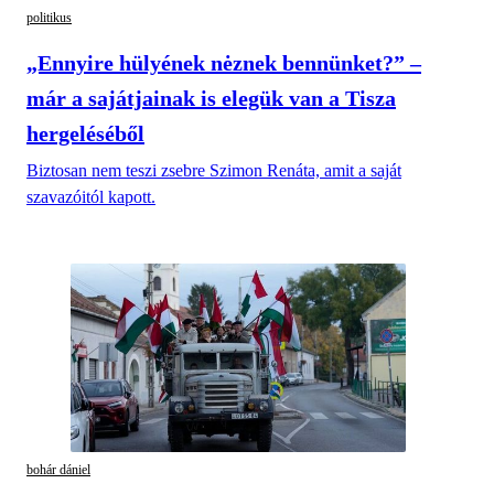
politikus
„Ennyire hülyének nėznek bennünket?” –
már a sajátjainak is elegük van a Tisza
hergeléséből
Biztosan nem teszi zsebre Szimon Renáta, amit a saját
szavazóitól kapott.
bohár dániel