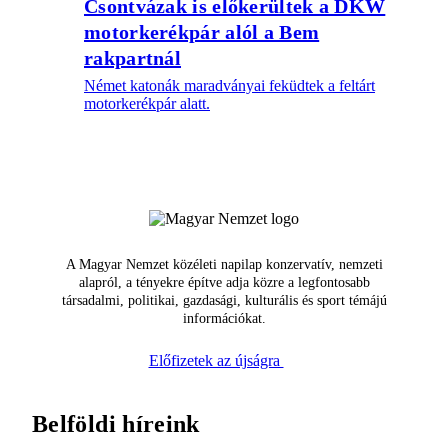
Csontvázak is előkerültek a DKW
motorkerékpár alól a Bem
rakpartnál
Német katonák maradványai feküdtek a feltárt
motorkerékpár alatt.
A Magyar Nemzet közéleti napilap konzervatív, nemzeti
alapról, a tényekre építve adja közre a legfontosabb
társadalmi, politikai, gazdasági, kulturális és sport témájú
információkat.
Előfizetek az újságra
Belföldi híreink