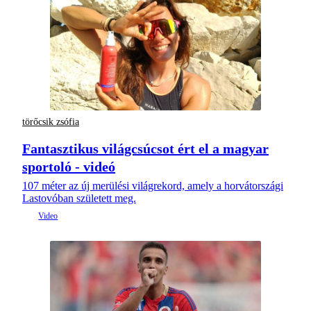
törőcsik zsófia
Fantasztikus világcsúcsot ért el a magyar
sportoló - videó
107 méter az új merülési világrekord, amely a horvátországi
Lastovóban született meg.