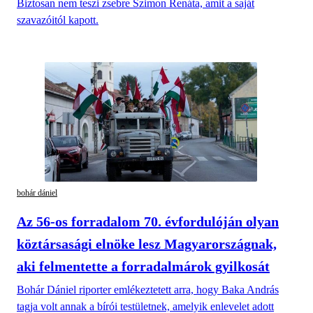
Biztosan nem teszi zsebre Szimon Renáta, amit a saját
szavazóitól kapott.
bohár dániel
Az 56-os forradalom 70. évfordulóján olyan
köztársasági elnöke lesz Magyarországnak,
aki felmentette a forradalmárok gyilkosát
Bohár Dániel riporter emlékeztetett arra, hogy Baka András
tagja volt annak a bírói testületnek, amelyik enlevelet adott