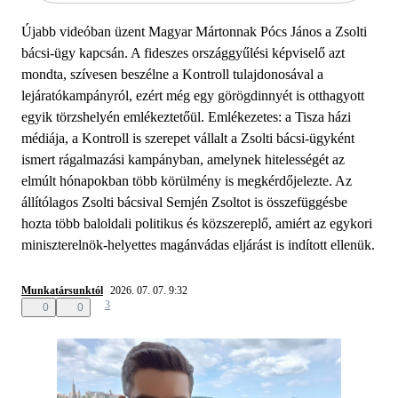
Újabb videóban üzent Magyar Mártonnak Pócs János a Zsolti
bácsi-ügy kapcsán. A fideszes országgyűlési képviselő azt
mondta, szívesen beszélne a Kontroll tulajdonosával a
lejáratókampányról, ezért még egy görögdinnyét is otthagyott
egyik törzshelyén emlékeztetőül. Emlékezetes: a Tisza házi
médiája, a Kontroll is szerepet vállalt a Zsolti bácsi-ügyként
ismert rágalmazási kampányban, amelynek hitelességét az
elmúlt hónapokban több körülmény is megkérdőjelezte. Az
állítólagos Zsolti bácsival Semjén Zsoltot is összefüggésbe
hozta több baloldali politikus és közszereplő, amiért az egykori
miniszterelnök-helyettes magánvádas eljárást is indított ellenük.
Munkatársunktól
2026. 07. 07. 9:32
3
0
0