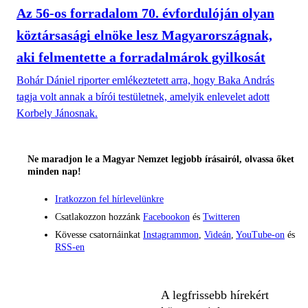
Az 56-os forradalom 70. évfordulóján olyan
köztársasági elnöke lesz Magyarországnak,
aki felmentette a forradalmárok gyilkosát
Bohár Dániel riporter emlékeztetett arra, hogy Baka András
tagja volt annak a bírói testületnek, amelyik enlevelet adott
Korbely Jánosnak.
Ne maradjon le a Magyar Nemzet legjobb írásairól, olvassa őket
minden nap!
Iratkozzon fel hírlevelünkre
Csatlakozzon hozzánk
Facebookon
és
Twitteren
Kövesse csatornáinkat
Instagrammon
,
Videán
,
YouTube-on
és
RSS-en
A legfrissebb hírekért