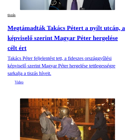
tiszás
Megtámadták Takács Pétert a nyílt utcán, a
képviselő szerint Magyar Péter hergelése
célt ért
Takács Péter feljelentést tett, a fideszes országgyűlési
képviselő szerint Magyar Péter hergelése tettlegességre
sarkalja a tiszás híveit.