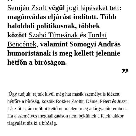
Semjén Zsolt
végül
jogi lépéseket tett
:
magánvádas eljárást indított. Több
baloldali politikusnak, többek
között
Szabó Tímeának
és
Tordai
Bencének,
valamint Somogyi András
humoristának is meg kellett jelennie
hétfőn a bíróságon.
Úgy tudjuk, rajtuk kívül még hat másik személyt is idézett
hétfőre a bíróság, köztük Rokker Zsoltit, Dániel Pétert és Juszt
Lászlót is, ám utóbbi kettő nem jelent meg a tárgyalóteremben.
Ha a személyes meghallgatáson nem békülnek a felek, akkor
tárgyalást tűz ki a bíróság.