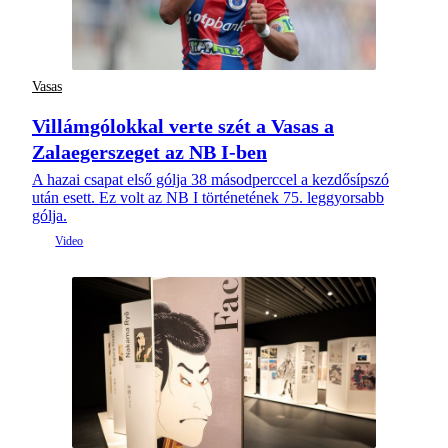
Vasas
Villámgólokkal verte szét a Vasas a
Zalaegerszeget az NB I-ben
A hazai csapat első gólja 38 másodperccel a kezdősípszó
után esett. Ez volt az NB I történetének 75. leggyorsabb
gólja.