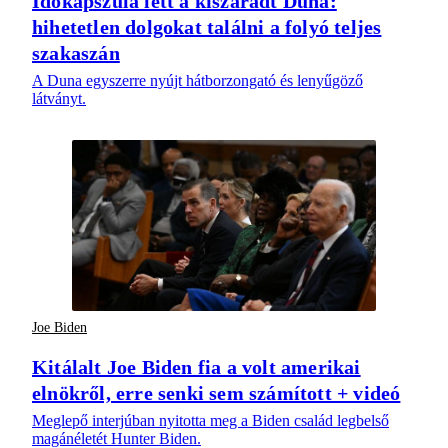
Időkapszula lett a kiszáradt Duna:
hihetetlen dolgokat találni a folyó teljes
szakaszán
A Duna egyszerre nyújt hátborzongató és lenyűgöző
látványt.
Joe Biden
Kitálalt Joe Biden fia a volt amerikai
elnökről, erre senki sem számított + videó
Meglepő interjúban nyitotta meg a Biden család legbelső
magánéletét Hunter Biden.