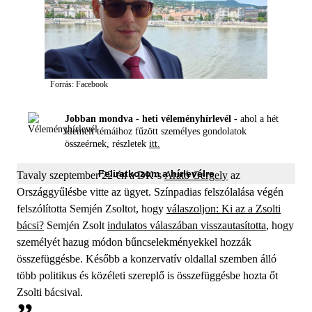
Forrás: Facebook
Jobban mondva - heti véleményhírlevél -
ahol a hét
kiemelt témáihoz fűzött személyes gondolatok
összeérnek, részletek
itt.
Feliratkozom a hírlevélre
Tavaly szeptember 22-én a DK-s
Arató Gergely
az
Országgyűlésbe vitte az ügyet. Színpadias felszólalása végén
felszólította Semjén Zsoltot, hogy
válaszoljon: Ki az a Zsolti
bácsi?
Semjén Zsolt
indulatos válaszában visszautasította
, hogy
személyét hazug módon bűncselekményekkel hozzák
összefüggésbe. Később a konzervatív oldallal szemben álló
több politikus és közéleti szereplő is összefüggésbe hozta őt
Zsolti bácsival.