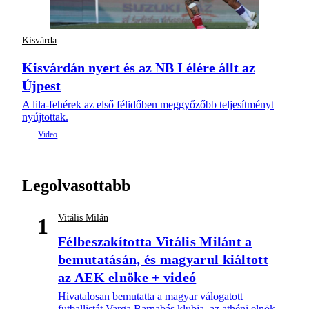
Kisvárda
Kisvárdán nyert és az NB I élére állt az
Újpest
A lila-fehérek az első félidőben meggyőzőbb teljesítményt
nyújtottak.
Legolvasottabb
Vitális Milán
1
Félbeszakította Vitális Milánt a
bemutatásán, és magyarul kiáltott
az AEK elnöke + videó
Hivatalosan bemutatta a magyar válogatott
futballistát Varga Barnabás klubja, az athéni elnök