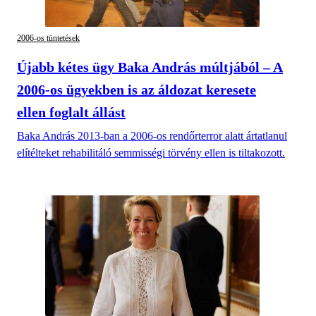
2006-os tüntetések
Újabb kétes ügy Baka András múltjából – A
2006-os ügyekben is az áldozat keresete
ellen foglalt állást
Baka András 2013-ban a 2006-os rendőrterror alatt ártatlanul
elítélteket rehabilitáló semmisségi törvény ellen is tiltakozott.