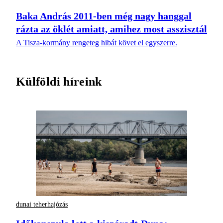
Baka András 2011-ben még nagy hanggal
rázta az öklét amiatt, amihez most asszisztál
A Tisza-kormány rengeteg hibát követ el egyszerre.
Külföldi híreink
dunai teherhajózás