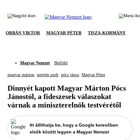
ORBÁN VIKTOR
MAGYAR PÉTER
TISZA-KORMÁNY
Magyar Nemzet
Belföld
magyar márton
semjén zsolt
pócs jános
Magyar Péter
Dinnyét kapott Magyar Márton Pócs
Jánostól, a fideszesek válaszokat
várnak a miniszterelnök testvérétől
Itt állíthatja be, hogy a Google keresőben
elsők között legyen a Magyar Nemzet