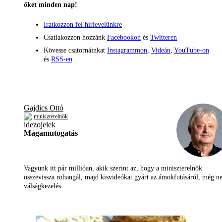
őket minden nap!
Iratkozzon fel hírlevelünkre
Csatlakozzon hozzánk
Facebookon
és
Twitteren
Kövesse csatornáinkat
Instagrammon
,
Videán
,
YouTube-on
és
RSS-en
Gajdics Ottó
miniszterelnök
Magamutogatás
Vagyunk itt pár millióan, akik szerint az, hogy a miniszterelnök
összevissza rohangál, majd kisvideókat gyárt az ámokfutásáról, még 
válságkezelés.