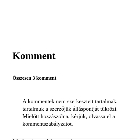
Komment
Összesen 3 komment
A kommentek nem szerkesztett tartalmak,
tartalmuk a szerzőjük álláspontját tükrözi.
Mielőtt hozzászólna, kérjük, olvassa el a
kommentszabályzatot
.