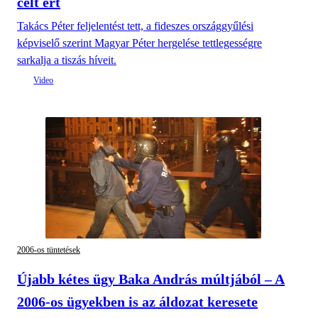
célt ért
Takács Péter feljelentést tett, a fideszes országgyűlési
képviselő szerint Magyar Péter hergelése tettlegességre
sarkalja a tiszás híveit.
2006-os tüntetések
Újabb kétes ügy Baka András múltjából – A
2006-os ügyekben is az áldozat keresete