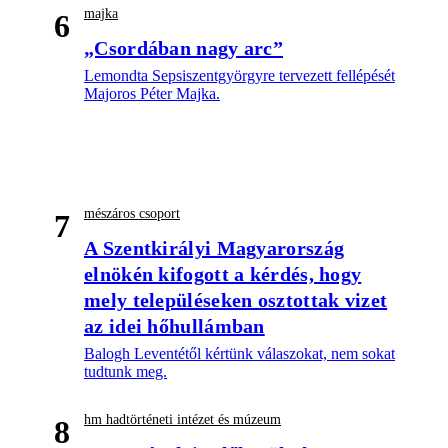
majka
6
„Csordában nagy arc”
Lemondta Sepsiszentgyörgyre tervezett fellépését
Majoros Péter Majka.
mészáros csoport
7
A Szentkirályi Magyarország
elnökén kifogott a kérdés, hogy
mely településeken osztottak vizet
az idei hőhullámban
Balogh Leventétől kértünk válaszokat, nem sokat
tudtunk meg.
hm hadtörténeti intézet és múzeum
8