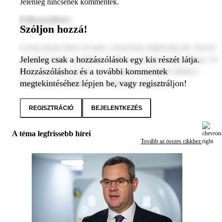
Jelenleg nincsenek kommentek.
Felhasználónév
Szóljon hozzá!
2024. január 1.
Lorem ipsum dolor sit amet, consectetur adipiscing elit. Sed do
Jelenleg csak a hozzászólások egy kis részét látja.
eiusmod tempor incididunt ut labore et dolore magna aliqua. Ut
Hozzászóláshoz és a további kommentek
enim ad minim veniam, quis nostrud exercitation ullamco
megtekintéséhez lépjen be, vagy regisztráljon!
laboris nisi ut aliquip ex ea commodo consequat.
REGISZTRÁCIÓ
BEJELENTKEZÉS
A téma legfrissebb hírei
Tovább az összes cikkhez