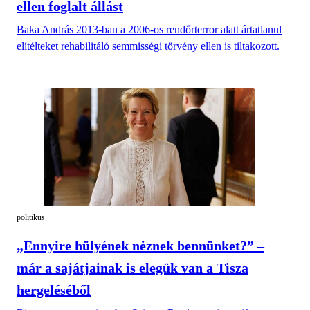
ellen foglalt állást
Baka András 2013-ban a 2006-os rendőrterror alatt ártatlanul
elítélteket rehabilitáló semmisségi törvény ellen is tiltakozott.
politikus
„Ennyire hülyének nėznek bennünket?” –
már a sajátjainak is elegük van a Tisza
hergeléséből