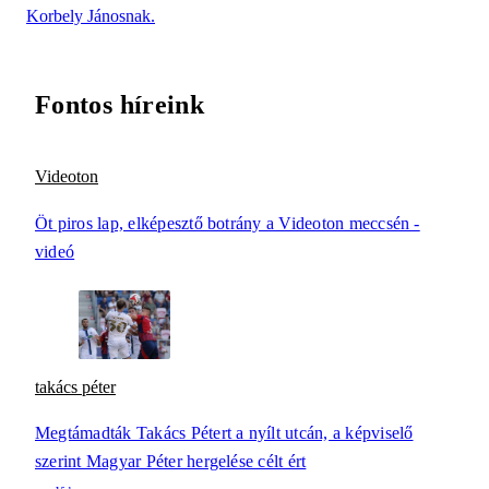
Korbely Jánosnak.
Fontos híreink
Videoton
Öt piros lap, elképesztő botrány a Videoton meccsén -
videó
takács péter
Megtámadták Takács Pétert a nyílt utcán, a képviselő
szerint Magyar Péter hergelése célt ért