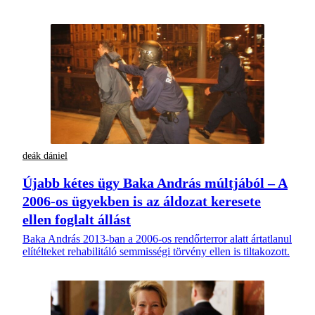
deák dániel
Újabb kétes ügy Baka András múltjából – A
2006-os ügyekben is az áldozat keresete
ellen foglalt állást
Baka András 2013-ban a 2006-os rendőrterror alatt ártatlanul
elítélteket rehabilitáló semmisségi törvény ellen is tiltakozott.