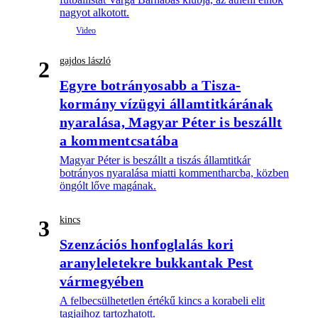
nagyot alkotott.
gajdos lászló
2
Egyre botrányosabb a Tisza-
kormány vízügyi államtitkárának
nyaralása, Magyar Péter is beszállt
a kommentcsatába
Magyar Péter is beszállt a tiszás államtitkár
botrányos nyaralása miatti kommentharcba, közben
öngólt lőve magának.
kincs
3
Szenzációs honfoglalás kori
aranyleletekre bukkantak Pest
vármegyében
A felbecsülhetetlen értékű kincs a korabeli elit
tagjaihoz tartozhatott.