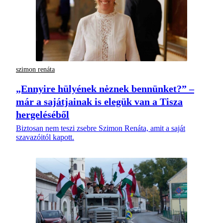
szimon renáta
„Ennyire hülyének nėznek bennünket?” –
már a sajátjainak is elegük van a Tisza
hergeléséből
Biztosan nem teszi zsebre Szimon Renáta, amit a saját
szavazóitól kapott.