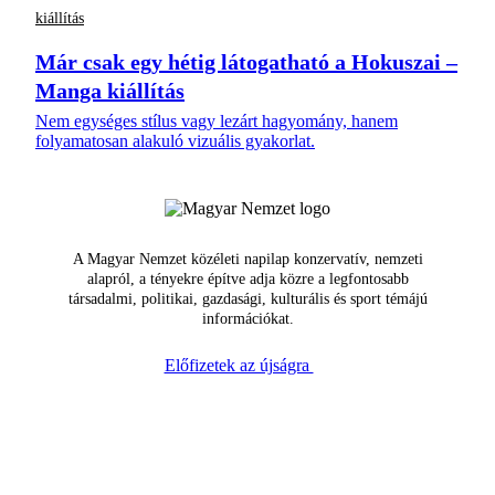
kiállítás
Már csak egy hétig látogatható a Hokuszai –
Manga kiállítás
Nem egységes stílus vagy lezárt hagyomány, hanem
folyamatosan alakuló vizuális gyakorlat.
A Magyar Nemzet közéleti napilap konzervatív, nemzeti
alapról, a tényekre építve adja közre a legfontosabb
társadalmi, politikai, gazdasági, kulturális és sport témájú
információkat.
Előfizetek az újságra