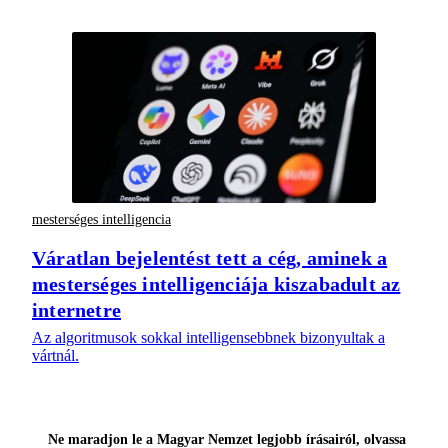
mesterséges intelligencia
Váratlan bejelentést tett a cég, aminek a
mesterséges intelligenciája kiszabadult az
internetre
Az algoritmusok sokkal intelligensebbnek bizonyultak a
vártnál.
Ne maradjon le a Magyar Nemzet legjobb írásairól, olvassa