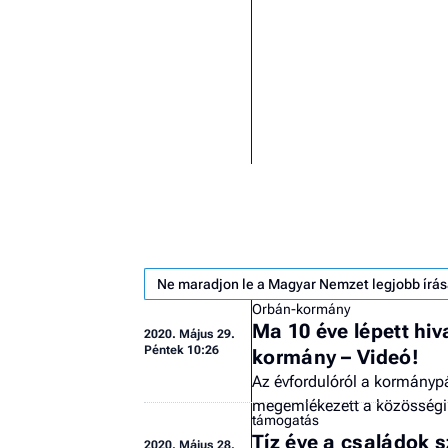
Ne maradjon le a Magyar Nemzet legjobb írás
Orbán-kormány
Ma 10 éve lépett hi
2020.
Május 29.
Péntek 10:26
kormány – Videó!
Az évfordulóról a kormányp
megemlékezett a közösség
támogatás
Tíz éve a családok 
2020.
Május 28.