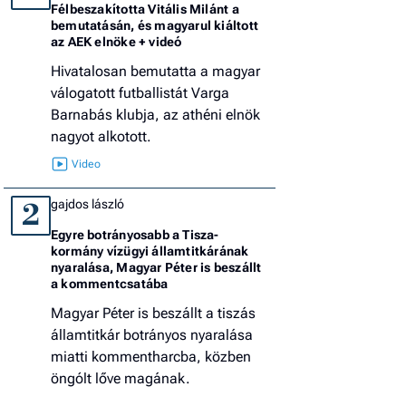
Félbeszakította Vitális Milánt a
bemutatásán, és magyarul kiáltott
az AEK elnöke + videó
Hivatalosan bemutatta a magyar
válogatott futballistát Varga
Barnabás klubja, az athéni elnök
nagyot alkotott.
gajdos lászló
2
Egyre botrányosabb a Tisza-
kormány vízügyi államtitkárának
nyaralása, Magyar Péter is beszállt
a kommentcsatába
Magyar Péter is beszállt a tiszás
államtitkár botrányos nyaralása
miatti kommentharcba, közben
öngólt lőve magának.