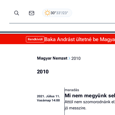
30°
33°/23°
Baka Andrást ültetné be Magyar 
Rendkívüli
Magyar Nemzet
2010
2010
maradás
Mi nem megyünk se
2021.
Július 11.
Vasárnap 14:00
Attól nem szomorodnánk el,
jó messzire.