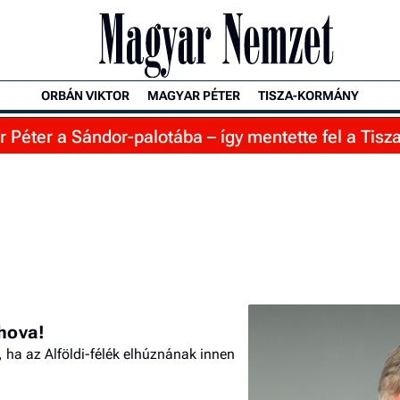
ORBÁN VIKTOR
MAGYAR PÉTER
TISZA-KORMÁNY
Péter a Sándor-palotába – így mentette fel a Tisza 
hova!
 ha az Alföldi-félék elhúznának innen