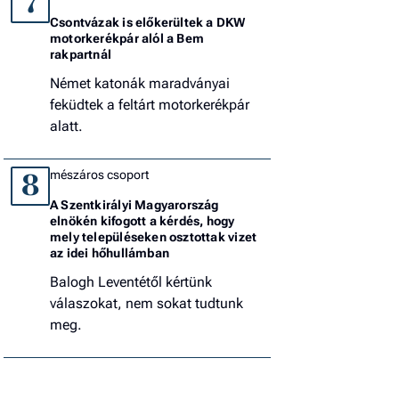
7
Csontvázak is előkerültek a DKW
motorkerékpár alól a Bem
rakpartnál
Német katonák maradványai
feküdtek a feltárt motorkerékpár
alatt.
mészáros csoport
8
A Szentkirályi Magyarország
elnökén kifogott a kérdés, hogy
mely településeken osztottak vizet
az idei hőhullámban
Balogh Leventétől kértünk
válaszokat, nem sokat tudtunk
meg.