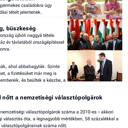
 a gyermekes családokra úgy
dási tételt jelentenek.
ág, büszkeség
rszág újbóli naggyá tétele.
z év távlatából országépítéssel
nonra.
atják, ahol abbahagyták. Szinte
et, a fizetésüket már meg is
 embereik, és beültek a készbe, a
l nőtt a nemzetiségi választópolgárok
a nemzetiségi választópolgárok száma a 2010-es – akkori
gi választás óta, a legnagyobb mértékben, 58 százalékkal a
t választópolgárainak száma nőtt.