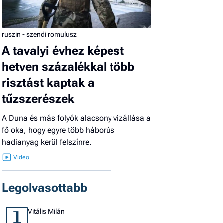
ruszin - szendi romulusz
A tavalyi évhez képest
hetven százalékkal több
risztást kaptak a
tűzszerészek
A Duna és más folyók alacsony vízállása a
fő oka, hogy egyre több háborús
hadianyag kerül felszínre.
Legolvasottabb
Vitális Milán
1