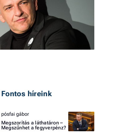
I
E
G
P
Fontos híreink
Jobba
- heti
pósfai gábor
vélem
Megszorítás a láthatáron –
Megszűnhet a fegyverpénz?
Fel
a hí