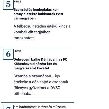
kincs
5
Szenzációs honfoglalás kori
aranyleletekre bukkantak Pest
vármegyében
A felbecsülhetetlen értékű kincs a
korabeli elit tagjaihoz
tartozhatott.
DVSC
6
Debreceni balhé Dániában: az FC
Köbenhavn elnézést kér és
magyarázatot követel
Szamba a szaunában – így
értékelte a dán sajtó a csapatuk
fölényes győzelmét a DVSC
otthonában.
hm hadtörténeti intézet és múzeum