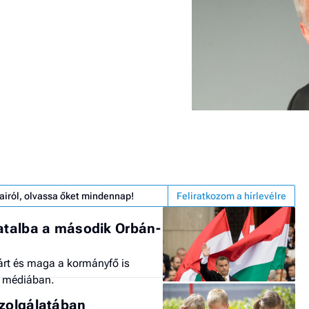
airól, olvassa őket mindennap!
Feliratkozom a hírlevélre
vatalba a második Orbán-
árt és maga a kormányfő is
i médiában.
szolgálatában