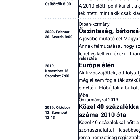
Csütörtök 8:00
A 2010 előtti politikai elit
tekintett, mint akik csak kia
Orbán-kormány
Őszinteség, bátors
2020.
Február
26. Szerda 8:00
A jövőbe mutató cél Magyaro
Annak felmutatása, hogy szá
lehet és kell emlékezni Tria
választás
Európa élén
2019.
November 16.
Akik visszajöttek, ott folyt
Szombat 7:00
még el sem foglalták székük
emelték. Előbújtak a bukott
jóba.
Önkormányzat 2019
Közel 40 százalékka
2019.
Október
12. Szombat
száma 2010 óta
12:13
Közel 40 százalékkal nőtt 
szóhasználattal – kisebbsé
roma nemzetiség regisztrál