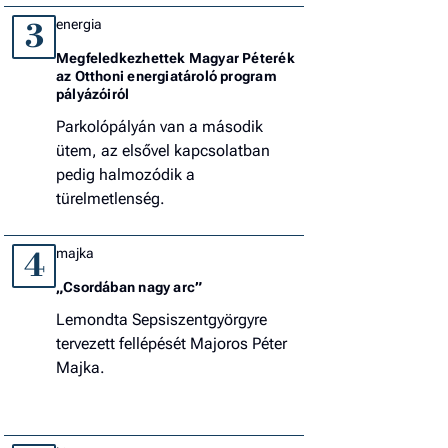
energia
3
Megfeledkezhettek Magyar Péterék
az Otthoni energiatároló program
pályázóiról
Parkolópályán van a második
ütem, az elsővel kapcsolatban
pedig halmozódik a
türelmetlenség.
majka
4
„Csordában nagy arc”
Lemondta Sepsiszentgyörgyre
tervezett fellépését Majoros Péter
Majka.