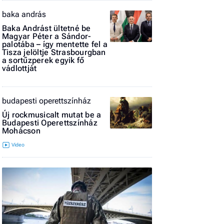
El
baka andrás
az
Baka Andrást ültetné be
új
Magyar Péter a Sándor-
palotába – így mentette fel a
Tisza jelöltje Strasbourgban
a sortűzperek egyik fő
vádlottját
budapesti operettszínház
Új rockmusicalt mutat be a
Budapesti Operettszínház
Mohácson