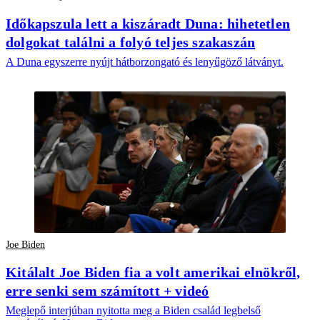
Időkapszula lett a kiszáradt Duna: hihetetlen
dolgokat találni a folyó teljes szakaszán
A Duna egyszerre nyújt hátborzongató és lenyűgöző látványt.
Joe Biden
Kitálalt Joe Biden fia a volt amerikai elnökről,
erre senki sem számított + videó
Meglepő interjúban nyitotta meg a Biden család legbelső