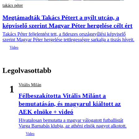
takács péter
Megtámadták Takács Pétert a nyílt utcán, a
képviselő szerint Magyar Péter hergelése célt ért
Takács Péter feljelentést tett, a fideszes országgyűlési képviselő
szerint Magyar Péter hergelése tettlegességre sarkalja a tiszás híveit.
Legolvasottabb
Vitális Milán
1
Félbeszakította Vitális Milánt a
bemutatásán, és magyarul kiáltott az
AEK elnöke + videó
Hivatalosan bemutatta a magyar válogatott futballistát
Varga Barnabás klubja, az athéni elnök nagyot alkotott.