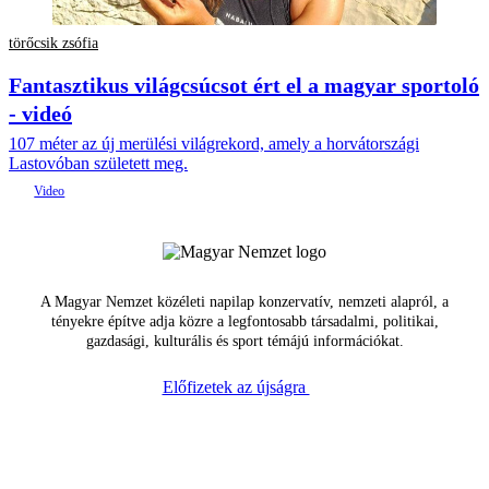
törőcsik zsófia
Fantasztikus világcsúcsot ért el a magyar sportoló
- videó
107 méter az új merülési világrekord, amely a horvátországi
Lastovóban született meg.
A Magyar Nemzet közéleti napilap konzervatív, nemzeti alapról, a
tényekre építve adja közre a legfontosabb társadalmi, politikai,
gazdasági, kulturális és sport témájú információkat.
Előfizetek az újságra