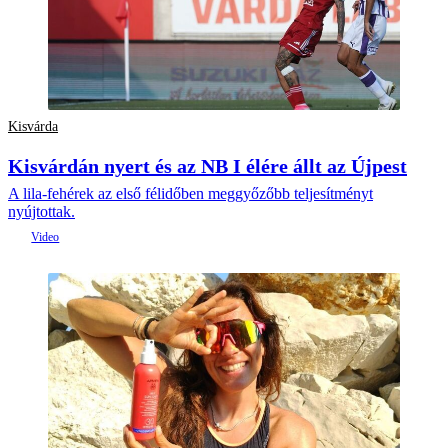
Kisvárda
Kisvárdán nyert és az NB I élére állt az Újpest
A lila-fehérek az első félidőben meggyőzőbb teljesítményt
nyújtottak.