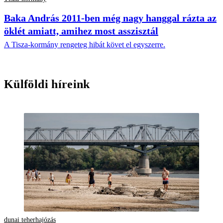
Baka András 2011-ben még nagy hanggal rázta az
öklét amiatt, amihez most asszisztál
A Tisza-kormány rengeteg hibát követ el egyszerre.
Külföldi híreink
dunai teherhajózás