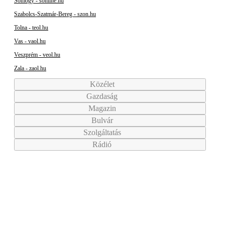
Somogy - sonline.hu
Szabolcs-Szatmár-Bereg - szon.hu
Tolna - teol.hu
Vas - vaol.hu
Veszprém - veol.hu
Zala - zaol.hu
Közélet
Gazdaság
Magazin
Bulvár
Szolgáltatás
Rádió