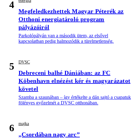
energia
4
Megfeledkezhettek Magyar Péterék az
Otthoni energiatároló program
pályázóiról
Parkolópályán van a második ütem, az elsővel
kapcsolatban pedig halmozódik a türelmetlenség.
DVSC
5
Debreceni balhé Dániában: az FC
Köbenhavn elnézést kér és magyarázatot
követel
Szamba a szaunában – így értékelte a dán sajtó a csapatuk
fölényes győzelmét a DVSC otthonában.
majka
6
„Csordában nagy arc”