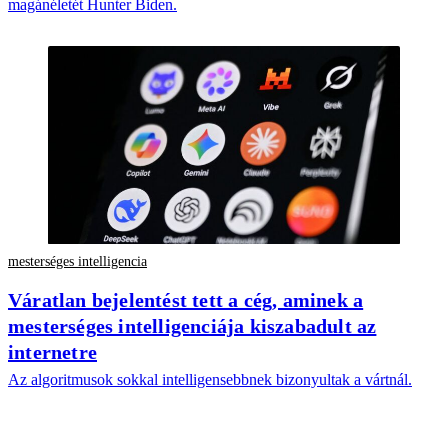
magánéletét Hunter Biden.
mesterséges intelligencia
Váratlan bejelentést tett a cég, aminek a
mesterséges intelligenciája kiszabadult az
internetre
Az algoritmusok sokkal intelligensebbnek bizonyultak a vártnál.