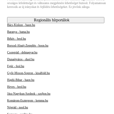
országos lefedettséget és változatos megjelenési lehetőséget biztosít. Folyamatosan
keressük az új irányokat és fejlődési lehetőségeket. Ez jövőnk záloga.
Regionális hírportálok
Bács-Kiskun - baon.hu
Baranya - bama.hu
Békés - beol.hu
Borsod-Abaúj-Zemplén - boon.hu
Csongrád - delmagyar.hu
Dunaújváros - duol.hu
Fejér - feol.hu
Győr-Moson-Sopron - kisalfold.hu
Hajdú-Bihar - haon.hu
Heves - heol.hu
Jász-Nagykun-Szolnok - szoljon.hu
Komárom-Esztergom - kemma.hu
Nógrád - nool.hu