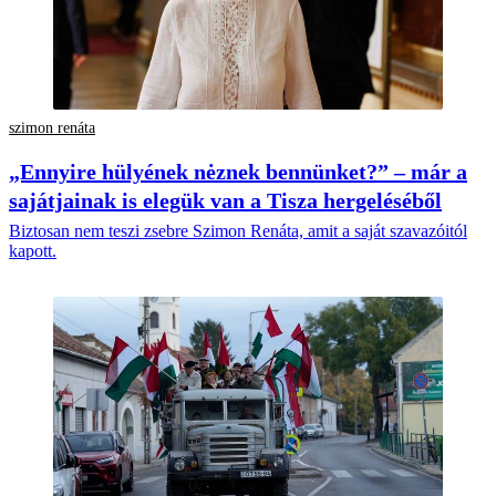
szimon renáta
„Ennyire hülyének nėznek bennünket?” – már a
sajátjainak is elegük van a Tisza hergeléséből
Biztosan nem teszi zsebre Szimon Renáta, amit a saját szavazóitól
kapott.