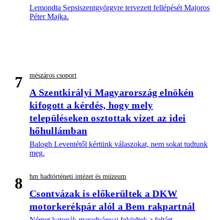
Lemondta Sepsiszentgyörgyre tervezett fellépését Majoros
Péter Majka.
mészáros csoport
7
A Szentkirályi Magyarország elnökén
kifogott a kérdés, hogy mely
településeken osztottak vizet az idei
hőhullámban
Balogh Leventétől kértünk válaszokat, nem sokat tudtunk
meg.
hm hadtörténeti intézet és múzeum
8
Csontvázak is előkerültek a DKW
motorkerékpár alól a Bem rakpartnál
Német katonák maradványai feküdtek a feltárt