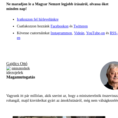
Ne maradjon le a Magyar Nemzet legjobb írásairól, olvassa őket
minden nap!
Iratkozzon fel hírlevelünkre
Csatlakozzon hozzánk
Facebookon
és
Twitteren
Kövesse csatornáinkat
Instagrammon
,
Videán
,
YouTube-on
és
RSS-
en
Gajdics Ottó
miniszterelnök
Magamutogatás
Vagyunk itt pár millióan, akik szerint az, hogy a miniszterelnök összevissz
rohangál, majd kisvideókat gyárt az ámokfutásáról, még nem válságkezelés