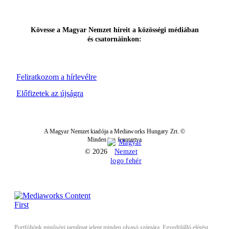
Kövesse a Magyar Nemzet híreit a közösségi médiában
és csatornáinkon:
Feliratkozom a hírlevélre
Előfizetek az újságra
A Magyar Nemzet kiadója a Mediaworks Hungary Zrt. ©
Minden jog fenntartva
© 2026
Portfóliónk minőségi tartalmat jelent minden olvasó számára. Egyedülálló elérést,