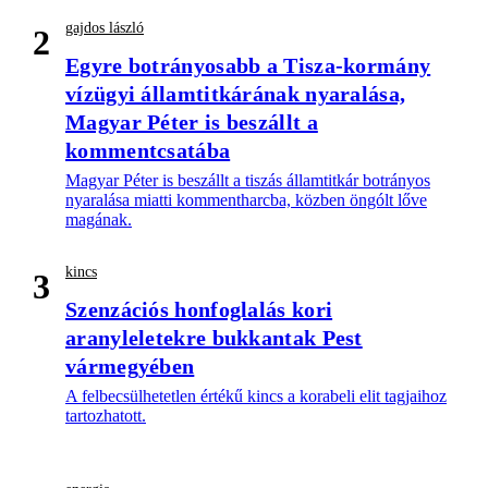
gajdos lászló
2
Egyre botrányosabb a Tisza-kormány
vízügyi államtitkárának nyaralása,
Magyar Péter is beszállt a
kommentcsatába
Magyar Péter is beszállt a tiszás államtitkár botrányos
nyaralása miatti kommentharcba, közben öngólt lőve
magának.
kincs
3
Szenzációs honfoglalás kori
aranyleletekre bukkantak Pest
vármegyében
A felbecsülhetetlen értékű kincs a korabeli elit tagjaihoz
tartozhatott.