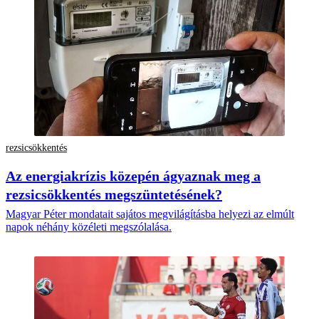
rezsicsökkentés
Az energiakrízis közepén ágyaznak meg a
rezsicsökkentés megszüntetésének?
Magyar Péter mondatait sajátos megvilágításba helyezi az elmúlt
napok néhány közéleti megszólalása.