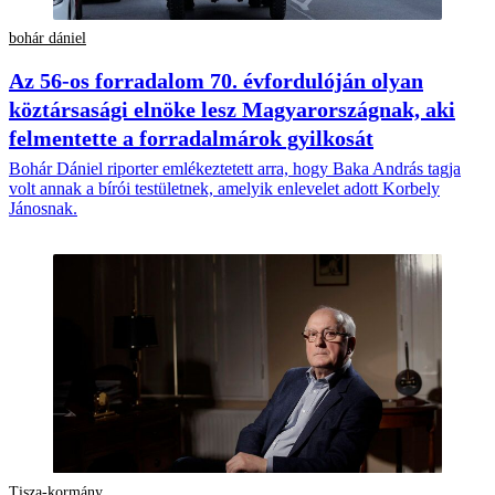
bohár dániel
Az 56-os forradalom 70. évfordulóján olyan
köztársasági elnöke lesz Magyarországnak, aki
felmentette a forradalmárok gyilkosát
Bohár Dániel riporter emlékeztetett arra, hogy Baka András tagja
volt annak a bírói testületnek, amelyik enlevelet adott Korbely
Jánosnak.
Tisza-kormány