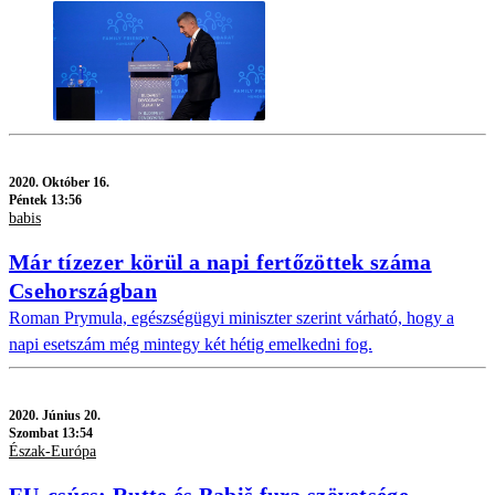
2020.
Október 16.
Péntek 13:56
babis
Már tízezer körül a napi fertőzöttek száma
Csehországban
Roman Prymula, egészségügyi miniszter szerint várható, hogy a
napi esetszám még mintegy két hétig emelkedni fog.
2020.
Június 20.
Szombat 13:54
Észak-Európa
EU-csúcs: Rutte és Babiš fura szövetsége