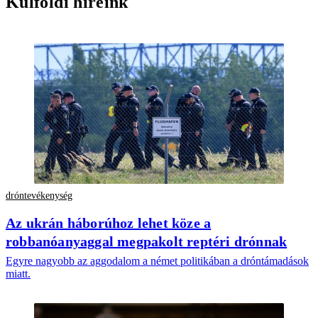
Külföldi híreink
dróntevékenység
Az ukrán háborúhoz lehet köze a
robbanóanyaggal megpakolt reptéri drónnak
Egyre nagyobb az aggodalom a német politikában a dróntámadások
miatt.