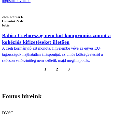
jogosultak voltak.
2020.
Február 6.
Csütörtök 22:42
babis
Babis: Csehország nem köt kompromisszumot a
kohéziós kifizetéseket illetően
A cseh kormányfő azt mondta, figyelembe véve az egyes EU-
tagországok hajthatatlan álláspontját, az uniós költségvetésről a
csúcson valószínűleg nem születik majd megállapodás.
1
2
3
Fontos híreink
DVSC