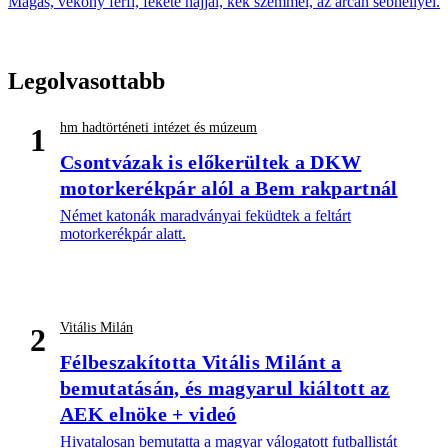
Magas, vékony férfi, fekete hajjal, kék szemmel, az arcán sebhellyel.
Legolvasottabb
hm hadtörténeti intézet és múzeum
1
Csontvázak is előkerültek a DKW
motorkerékpár alól a Bem rakpartnál
Német katonák maradványai feküdtek a feltárt
motorkerékpár alatt.
Vitális Milán
2
Félbeszakította Vitális Milánt a
bemutatásán, és magyarul kiáltott az
AEK elnöke + videó
Hivatalosan bemutatta a magyar válogatott futballistát