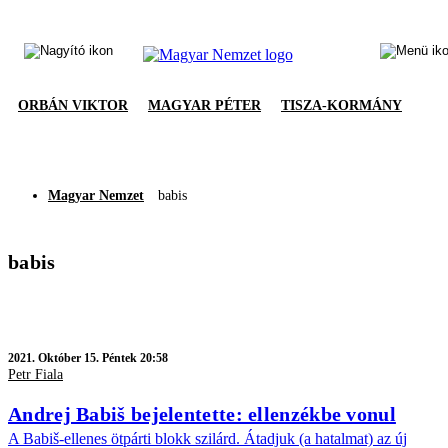
ORBÁN VIKTOR
MAGYAR PÉTER
TISZA-KORMÁNY
Magyar Nemzet
babis
babis
2021.
Október 15. Péntek 20:58
Petr Fiala
Andrej Babiš bejelentette: ellenzékbe vonul
A Babiš-ellenes ötpárti blokk szilárd. Átadjuk (a hatalmat) az új