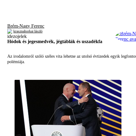
Brém-Nagy Ferenc
krasznahorkai lászló
Hódok és jegesmedvék, jégtáblák és uszadékfa
Az irodalomról szóló széles vita lehetne az utolsó évtizedek egyik legfont
polémiája.