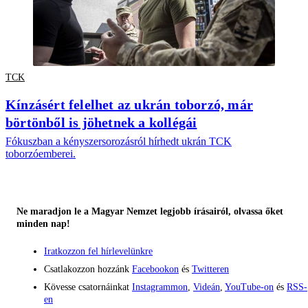
TCK
Kínzásért felelhet az ukrán toborzó, már
börtönből is jöhetnek a kollégái
Fókuszban a kényszersorozásról hírhedt ukrán TCK
toborzóemberei.
Ne maradjon le a Magyar Nemzet legjobb írásairól, olvassa őket
minden nap!
Iratkozzon fel hírlevelünkre
Csatlakozzon hozzánk
Facebookon
és
Twitteren
Kövesse csatornáinkat
Instagrammon
,
Videán
,
YouTube-on
és
RSS-
en