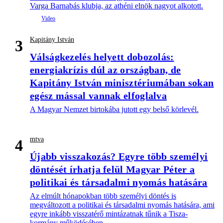
Varga Barnabás klubja, az athéni elnök nagyot alkotott.
Kapitány István
3
Válságkezelés helyett dobozolás:
energiakrízis dúl az országban, de
Kapitány István minisztériumában sokan
egész mással vannak elfoglalva
A Magyar Nemzet birtokába jutott egy belső körlevél.
mtva
4
Újabb visszakozás? Egyre több személyi
döntését írhatja felül Magyar Péter a
politikai és társadalmi nyomás hatására
Az elmúlt hónapokban több személyi döntés is
megváltozott a politikai és társadalmi nyomás hatására, ami
egyre inkább visszatérő mintázatnak tűnik a Tisza-
kormány működésében.