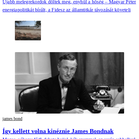
Újabb melegrekordok dőltek meg, enyhül a hőség – Magyar Péter
energiapolitikát bírált, a Fidesz az államtitkár távozását követeli
james bond
Így kellett volna kinéznie James Bondnak