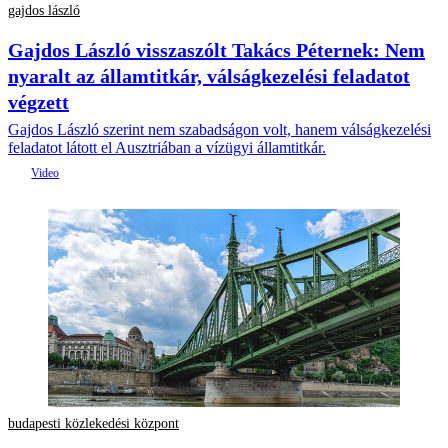
gajdos lászló
Gajdos László visszaszólt Takács Péternek: Nem
nyaralt az államtitkár, válságkezelési feladatot
végzett
Gajdos László szerint nem szabadságon volt, hanem válságkezelési
feladatot látott el Ausztriában a vízügyi államtitkár.
budapesti közlekedési központ