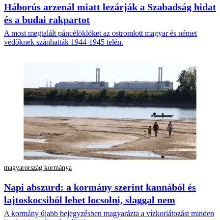
Háborús arzenál miatt lezárják a Szabadság hidat
és a budai rakpartot
A most megtalált páncélöklöket az ostromlott magyar és német
védőknek szánhatták 1944-1945 telén.
magyarország kormánya
Napi abszurd: a kormány szerint kannából és
lajtoskocsiból lehet locsolni, slaggal nem
A kormány újabb bejegyzésben magyarázta a vízkorlátozást minden