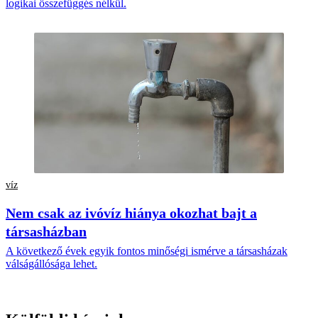
logikai összefüggés nélkül.
víz
Nem csak az ivóvíz hiánya okozhat bajt a
társasházban
A következő évek egyik fontos minőségi ismérve a társasházak
válságállósága lehet.