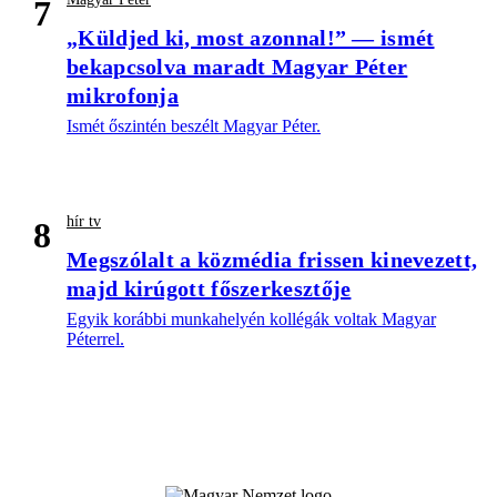
7
„Küldjed ki, most azonnal!” — ismét
bekapcsolva maradt Magyar Péter
mikrofonja
Ismét őszintén beszélt Magyar Péter.
hír tv
8
Megszólalt a közmédia frissen kinevezett,
majd kirúgott főszerkesztője
Egyik korábbi munkahelyén kollégák voltak Magyar
Péterrel.