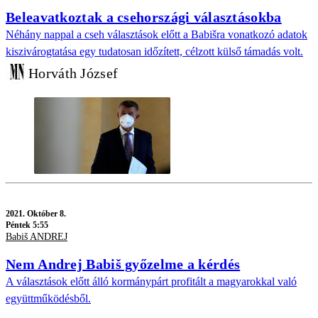
Beleavatkoztak a csehországi választásokba
Néhány nappal a cseh választások előtt a Babišra vonatkozó adatok
kiszivárogtatása egy tudatosan időzített, célzott külső támadás volt.
Horváth József
2021.
Október 8.
Péntek 5:55
Babiš ANDREJ
Nem Andrej Babiš győzelme a kérdés
A választások előtt álló kormánypárt profitált a magyarokkal való
együttműködésből.