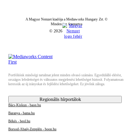
A Magyar Nemzet kiadója a Mediaworks Hungary Zrt. ©
Minden jog fenntartva
© 2026
Portfóliónk minőségi tartalmat jelent minden olvasó számára. Egyedülálló elérést,
országos lefedettséget és változatos megjelenési lehetőséget biztosít. Folyamatosan
keressük az új irányokat és fejlődési lehetőségeket. Ez jövőnk záloga.
Regionális hírportálok
Bács-Kiskun - baon.hu
Baranya - bama.hu
Békés - beol.hu
Borsod-Abaúj-Zemplén - boon.hu