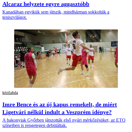
Alcaraz helyzete egyre aggasztóbb
Kanadában egyikük sem játszik, mindhárman sokkolták a
teniszvilágot.
kézilabda
Imre Bence és az új kapus remekelt, de miért
Ligetvári nélkül indult a Veszprém idénye?
A bakonyiak Győrben játszották első nyári mérkőzésüket, az ETO
színeiben is rengetegen debütáltak.