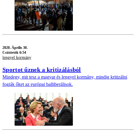
2020.
Április 30.
Csütörtök 6:54
lengyel kormány
Sportot űznek a kritizálásból
Mindegy, mit tesz a magyar és lengyel kormány, mindig kritizálni
fogják őket az európai balliberálisok.