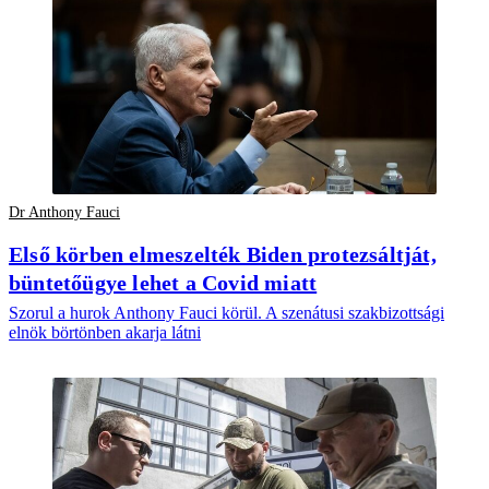
Dr Anthony Fauci
Első körben elmeszelték Biden protezsáltját,
büntetőügye lehet a Covid miatt
Szorul a hurok Anthony Fauci körül. A szenátusi szakbizottsági
elnök börtönben akarja látni