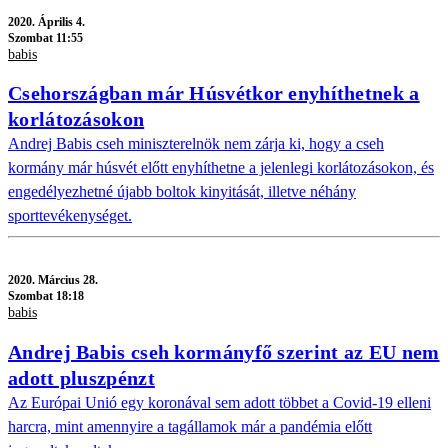
2020.
Április 4.
Szombat 11:55
babis
Csehországban már Húsvétkor enyhíthetnek a
korlátozásokon
Andrej Babis cseh miniszterelnök nem zárja ki, hogy a cseh
kormány már húsvét előtt enyhíthetne a jelenlegi korlátozásokon, és
engedélyezhetné újabb boltok kinyitását, illetve néhány
sporttevékenységet.
2020.
Március 28.
Szombat 18:18
babis
Andrej Babis cseh kormányfő szerint az EU nem
adott pluszpénzt
Az Európai Unió egy koronával sem adott többet a Covid-19 elleni
harcra, mint amennyire a tagállamok már a pandémia előtt