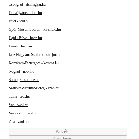
Csongrád - delmagyar.hu
Dunaújváros - duol.hu
Fejér - feol.hu
Győr-Moson-Sopron - kisalfold.hu
Hajdú-Bihar - haon.hu
Heves - heol.hu
Jász-Nagykun-Szolnok - szoljon.hu
Komárom-Esztergom - kemma.hu
Nógrád - nool.hu
Somogy - sonline.hu
Szabolcs-Szatmár-Bereg - szon.hu
Tolna - teol.hu
Vas - vaol.hu
Veszprém - veol.hu
Zala - zaol.hu
Közélet
Gazdaság