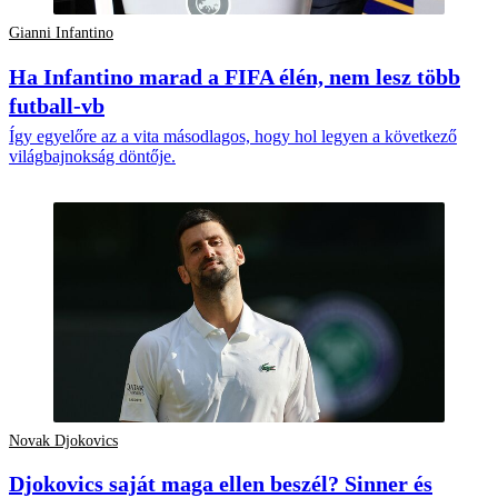
Gianni Infantino
Ha Infantino marad a FIFA élén, nem lesz több
futball-vb
Így egyelőre az a vita másodlagos, hogy hol legyen a következő
világbajnokság döntője.
Novak Djokovics
Djokovics saját maga ellen beszél? Sinner és