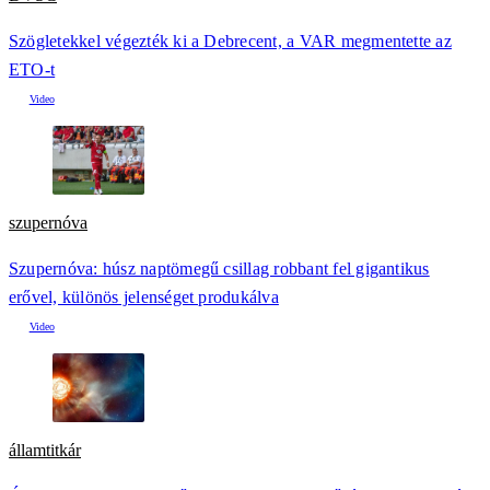
Szögletekkel végezték ki a Debrecent, a VAR megmentette az
ETO-t
szupernóva
Szupernóva: húsz naptömegű csillag robbant fel gigantikus
erővel, különös jelenséget produkálva
államtitkár