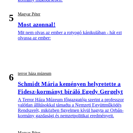
Magyar Péter
5
Most azonnal!
Mit nem olvas az ember a rotyogó kánikulában - hát ezt
olvassa az ember:
terror háza múzeum
6
Schmidt Mária keményen helyretette a
Fidesz-kormányt bíráló Egedy Gergelyt
A Terror Háza Múzeum főigazgatója szerint a professzor
valótlan állításokkal támadta a Nemzeti Együttműködés
Rendszerét, miközben figyelmen kívül hagyta az Orbán-
kormány gazdasági és nemzetpolitikai eredményeit.
Magyar Péter