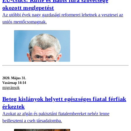
okozott meglepetést
Az utóbbi évek nagy gazdasági reformerei lehetnek a vesztesei az
uniós mentőcsomagnak.
2020.
Május 31.
Vasárnap 14:14
migránsok
Beteg kislányok helyett egészséges fiatal férfiak
érkeztek
Azokat az afgán és pakisztáni fiatalembereket nehéz lenne
beilleszteni a cseh társadalomba.