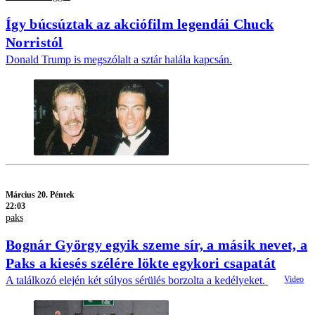
Így búcsúztak az akciófilm legendái Chuck
Norristól
Donald Trump is megszólalt a sztár halála kapcsán.
Március 20. Péntek
22:03
paks
Bognár György egyik szeme sír, a másik nevet, a
Paks a kiesés szélére lökte egykori csapatát
A találkozó elején két súlyos sérülés borzolta a kedélyeket.