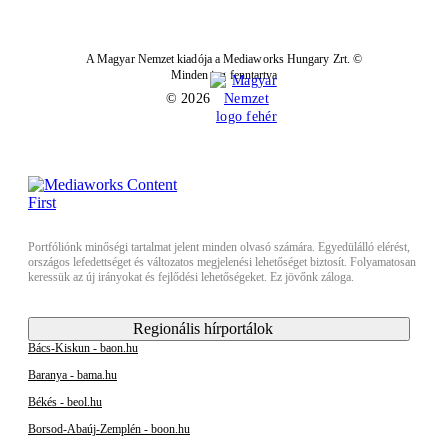
A Magyar Nemzet kiadója a Mediaworks Hungary Zrt. ©
Minden jog fenntartva
© 2026
Portfóliónk minőségi tartalmat jelent minden olvasó számára. Egyedülálló elérést,
országos lefedettséget és változatos megjelenési lehetőséget biztosít. Folyamatosan
keressük az új irányokat és fejlődési lehetőségeket. Ez jövőnk záloga.
Regionális hírportálok
Bács-Kiskun - baon.hu
Baranya - bama.hu
Békés - beol.hu
Borsod-Abaúj-Zemplén - boon.hu