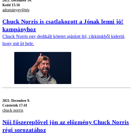
2021.
December 14.
Kedd 15:16
adománygyűjtés
Chuck Norris is csatlakozott a Jónak lenni jó!
kampányhoz
Chuck Norris egy dedikált kötetet ajánlott fel, cikkünkből kiderül,
hogy mit írt bele.
2021.
December 9.
Csütörtök 17:41
chuck norris
Női főszereplővel jön az előzmény Chuck Norris
régi sorozatához