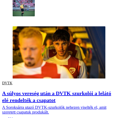
DVTK
A súlyos vereség után a DVTK szurkolói a lelátó
elé rendelték a csapatot
A Soroksárra utazó DVTK-szurkolók nehezen viselték el, amit
szeretett csapatuk produkált.