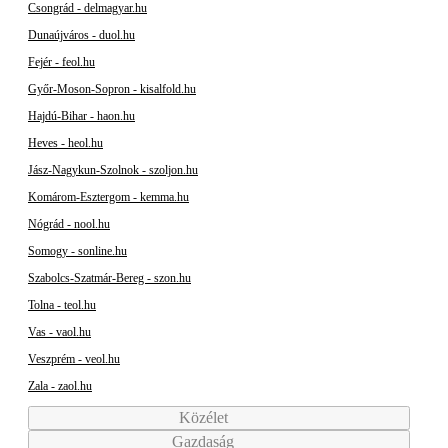
Csongrád - delmagyar.hu
Dunaújváros - duol.hu
Fejér - feol.hu
Győr-Moson-Sopron - kisalfold.hu
Hajdú-Bihar - haon.hu
Heves - heol.hu
Jász-Nagykun-Szolnok - szoljon.hu
Komárom-Esztergom - kemma.hu
Nógrád - nool.hu
Somogy - sonline.hu
Szabolcs-Szatmár-Bereg - szon.hu
Tolna - teol.hu
Vas - vaol.hu
Veszprém - veol.hu
Zala - zaol.hu
Közélet
Gazdaság