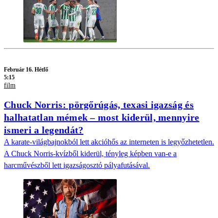
Február 16. Hétfő
5:15
film
Chuck Norris: pörgőrúgás, texasi igazság és
halhatatlan mémek – most kiderül, mennyire
ismeri a legendát?
A karate-világbajnokból lett akcióhős az interneten is legyőzhetetlen.
A Chuck Norris-kvízből kiderül, tényleg képben van-e a
harcművészből lett igazságosztó pályafutásával.