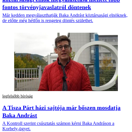
fontos törvényjavaslatról döntenek
Már kedden megválaszthatják Baka Andrást köztársasági elnöknek,
de előtte még hétfőn is rengeteg döntés születhet.
legfelsőbb bíróság
A Tisza Párt házi sajtója már bőszen mosdatja
Baka Andrást
A Kontroll szerint csúsztatás számon kérni Baka Andráson a
Korbely-ügyet.