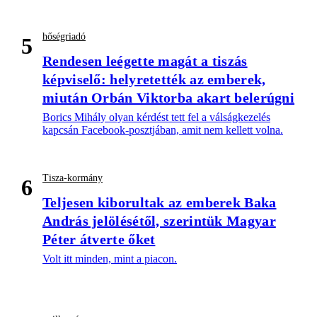
hőségriadó
5
Rendesen leégette magát a tiszás
képviselő: helyretették az emberek,
miután Orbán Viktorba akart belerúgni
Borics Mihály olyan kérdést tett fel a válságkezelés
kapcsán Facebook-posztjában, amit nem kellett volna.
Tisza-kormány
6
Teljesen kiborultak az emberek Baka
András jelölésétől, szerintük Magyar
Péter átverte őket
Volt itt minden, mint a piacon.