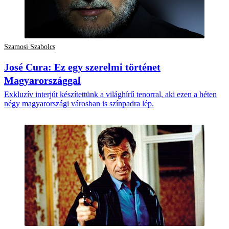
Szamosi Szabolcs
José Cura: Ez egy szerelmi történet
Magyarországgal
Exkluzív interjút készítettünk a világhírű tenorral, aki ezen a héten
négy magyarországi városban is színpadra lép.