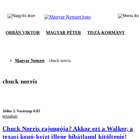
ORBÁN VIKTOR
MAGYAR PÉTER
TISZA-KORMÁNY
Magyar Nemzet
chuck norris
chuck norris
Július 5. Vasárnap 6:05
texasban
Chuck Norris rajongója? Akkor ezt a Walker, a
texasi kopó-kvízt illene hibátlanul kitöltenie!