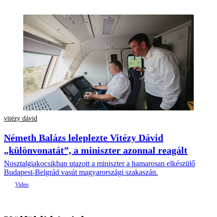
vitézy dávid
Németh Balázs leleplezte Vitézy Dávid
„különvonatát”, a miniszter azonnal reagált
Nosztalgiakocsikban utazott a miniszter a hamarosan elkészülő
Budapest-Belgrád vasút magyarországi szakaszán.