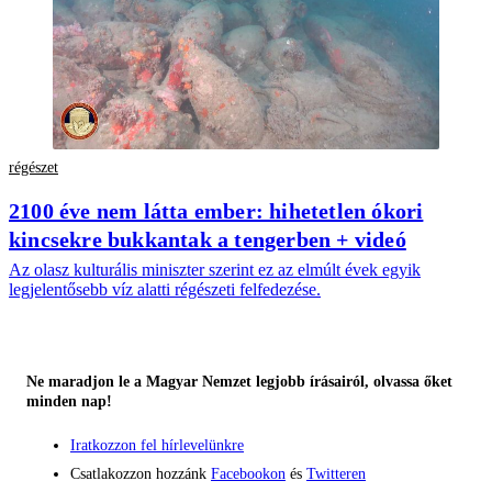
régészet
2100 éve nem látta ember: hihetetlen ókori
kincsekre bukkantak a tengerben + videó
Az olasz kulturális miniszter szerint ez az elmúlt évek egyik
legjelentősebb víz alatti régészeti felfedezése.
Ne maradjon le a Magyar Nemzet legjobb írásairól, olvassa őket
minden nap!
Iratkozzon fel hírlevelünkre
Csatlakozzon hozzánk
Facebookon
és
Twitteren