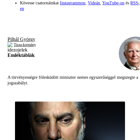
Kövesse csatornáinkat
Instagrammon
,
Videán
,
YouTube-on
és
RSS-
en
Pilhál György
Tisza-kormány
Emléktáblák
A törvényességre fölesküdött miniszter nemes egyszerűséggel megszegte a
jogszabályt.