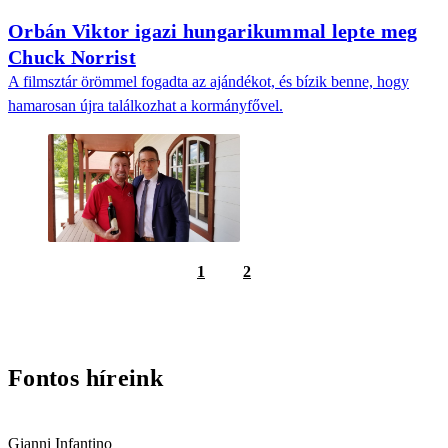
Orbán Viktor igazi hungarikummal lepte meg
Chuck Norrist
A filmsztár örömmel fogadta az ajándékot, és bízik benne, hogy
hamarosan újra találkozhat a kormányfővel.
1
2
Fontos híreink
Gianni Infantino