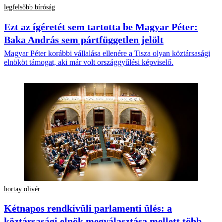
legfelsőbb bíróság
Ezt az ígéretét sem tartotta be Magyar Péter:
Baka András sem pártfüggetlen jelölt
Magyar Péter korábbi vállalása ellenére a Tisza olyan köztársasági
elnököt támogat, aki már volt országgyűlési képviselő.
hortay olivér
Kétnapos rendkívüli parlamenti ülés: a
köztársasági elnök megválasztása mellett több