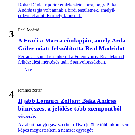
Bohár Dániel riporter emlékeztetett arra, hogy Baka
András tagja volt annak a bírói testületnek, amelyik
enlevelet adott Korbely Jánosnak.
Real Madrid
3
A Fradi a Marca címlapján, amely Arda
Güler miatt felszólította Real Madridot
Ferrari-hasonlat is előkerült a Ferencváros–Real Madrid
felkészülési mérkőzés után Spanyolországban.
lomnici zoltán
4
Ifjabb Lomnici Zoltán: Baka András
bűnrészes, a jelölése több szempontból
visszás
Az alkotmányjogász szerint a Tisza jelöltje több okból sem
képes megtestesíteni a nemzet egységét.