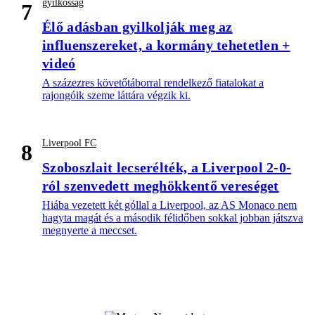
gyilkosság
7
Élő adásban gyilkolják meg az
influenszereket, a kormány tehetetlen +
videó
A százezres követőtáborral rendelkező fiatalokat a
rajongóik szeme láttára végzik ki.
Liverpool FC
8
Szoboszlait lecserélték, a Liverpool 2-0-
ról szenvedett meghökkentő vereséget
Hiába vezetett két góllal a Liverpool, az AS Monaco nem
hagyta magát és a második félidőben sokkal jobban játszva
megnyerte a meccset.