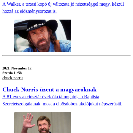
A Walker, a texasi kopó új változata jó nézettséggel megy, készül
hozzá az előzménysorozat is.
2021.
November 17.
Szerda 11:58
chuck norris
Chuck Norris üzent a magyaroknak
A 81 éves akciósztár évek óta támogatója a Baptista
Szeretetszolgálatnak, most a cipősdoboz akciójukat népszerűsíti.