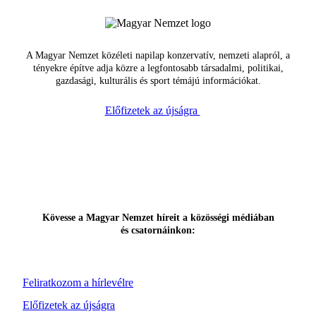
A Magyar Nemzet közéleti napilap konzervatív, nemzeti alapról, a
tényekre építve adja közre a legfontosabb társadalmi, politikai,
gazdasági, kulturális és sport témájú információkat.
Előfizetek az újságra
Kövesse a Magyar Nemzet híreit a közösségi médiában
és csatornáinkon:
Feliratkozom a hírlevélre
Előfizetek az újságra