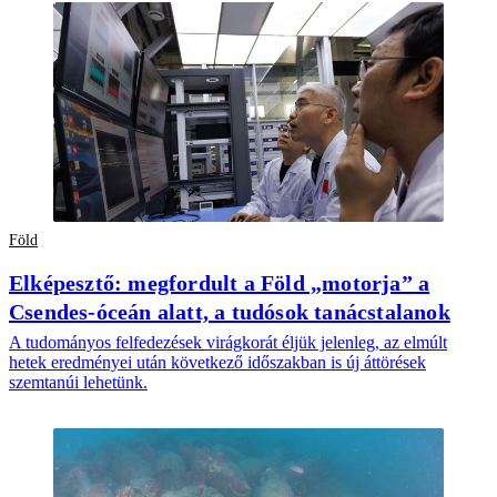
Föld
Elképesztő: megfordult a Föld „motorja” a
Csendes-óceán alatt, a tudósok tanácstalanok
A tudományos felfedezések virágkorát éljük jelenleg, az elmúlt
hetek eredményei után következő időszakban is új áttörések
szemtanúi lehetünk.