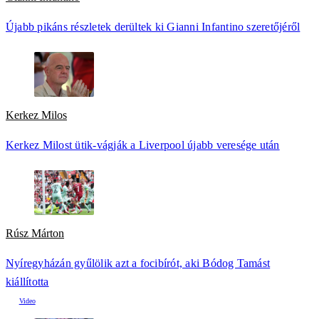
Újabb pikáns részletek derültek ki Gianni Infantino szeretőjéről
Kerkez Milos
Kerkez Milost ütik-vágják a Liverpool újabb veresége után
Rúsz Márton
Nyíregyházán gyűlölik azt a focibírót, aki Bódog Tamást
kiállította