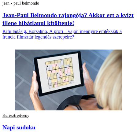
jean - paul belmondo
Jean-Paul Belmondo rajongója? Akkor ezt a kvízt
illene hibátlanul kitöltenie!
Kifulladásig, Borsalino, A profi – vajon mennyire emlékszik a
francia filmsztár legendás szerepeire?
Keresztrejtvény
Napi sudoku