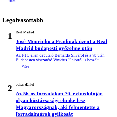
Legolvasottabb
Real Madrid
1
José Mourinho a Fradinak üzent a Real
Madrid budapesti győzelme után
Az FTC ellen debütáló Bernardo Silváról és a vb után
Budapesten visszatérő Vinícius Júniorról is beszélt.
bohár dániel
2
Az 56-os forradalom 70. évfordulóján
olyan köztársasági elnöke lesz
Magyarországnak, aki felmentette a
forradalmárok gyilkosát