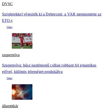
DVSC
Szögletekkel végezték ki a Debrecent, a VAR megmentette az
ETO-t
szupernóva
Szupernóva: húsz naptömegű csillag robbant fel gigantikus
erővel, különös jelenséget produkálva
államtitkár