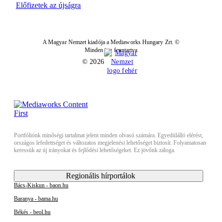
Előfizetek az újságra
A Magyar Nemzet kiadója a Mediaworks Hungary Zrt. ©
Minden jog fenntartva
© 2026
Portfóliónk minőségi tartalmat jelent minden olvasó számára. Egyedülálló elérést,
országos lefedettséget és változatos megjelenési lehetőséget biztosít. Folyamatosan
keressük az új irányokat és fejlődési lehetőségeket. Ez jövőnk záloga.
Regionális hírportálok
Bács-Kiskun - baon.hu
Baranya - bama.hu
Békés - beol.hu