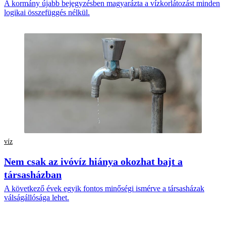
A kormány újabb bejegyzésben magyarázta a vízkorlátozást minden
logikai összefüggés nélkül.
víz
Nem csak az ivóvíz hiánya okozhat bajt a
társasházban
A következő évek egyik fontos minőségi ismérve a társasházak
válságállósága lehet.