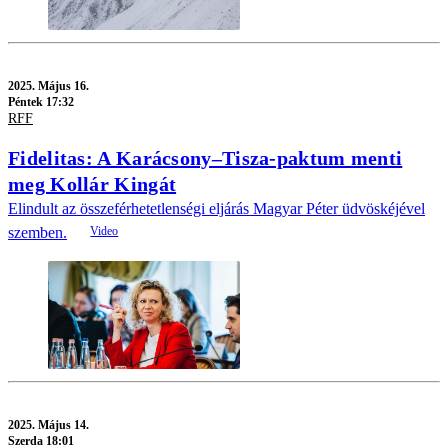
2025.
Május 16.
Péntek 17:32
RFF
Fidelitas: A Karácsony–Tisza-paktum menti
meg Kollár Kingát
Elindult az összeférhetetlenségi eljárás Magyar Péter üdvöskéjével
szemben.
2025.
Május 14.
Szerda 18:01