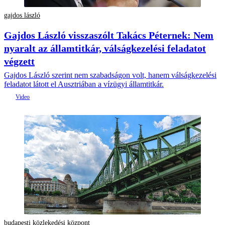
gajdos lászló
Gajdos László visszaszólt Takács Péternek: Nem
nyaralt az államtitkár, válságkezelési feladatot
végzett
Gajdos László szerint nem szabadságon volt, hanem válságkezelési
feladatot látott el Ausztriában a vízügyi államtitkár.
budapesti közlekedési központ