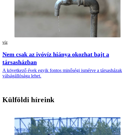
víz
Nem csak az ivóvíz hiánya okozhat bajt a
társasházban
A következő évek egyik fontos minőségi ismérve a társasházak
válságállósága lehet.
Külföldi híreink