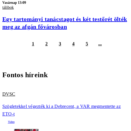
Vasárnap 13:09
tálibok
Egy tartományi tanácstagot és két testőrét ölték
meg az afgán fővárosban
1
2
3
4
5
...
Fontos híreink
DVSC
Szögletekkel végezték ki a Debrecent, a VAR megmentette az
ETO-t