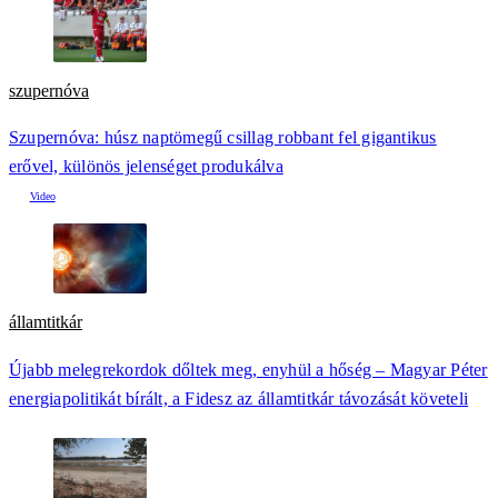
szupernóva
Szupernóva: húsz naptömegű csillag robbant fel gigantikus
erővel, különös jelenséget produkálva
államtitkár
Újabb melegrekordok dőltek meg, enyhül a hőség – Magyar Péter
energiapolitikát bírált, a Fidesz az államtitkár távozását követeli