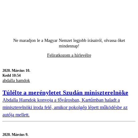
Ne maradjon le a Magyar Nemzet legjobb írásairól, olvassa őket
mindennap!
Feliratkozom a hírlevélre
2020.
Március 10.
Kedd 10:54
abdalla hamdok
Túlélte a merényletet Szudán miniszterelnöke
Abdalla Hamdok konvoja a fővárosban, Kartúmban haladt a
miniszterelnöki iroda felé, amikor pokolgép lépett működésbe az
autója mellett.
2020.
Március 9.