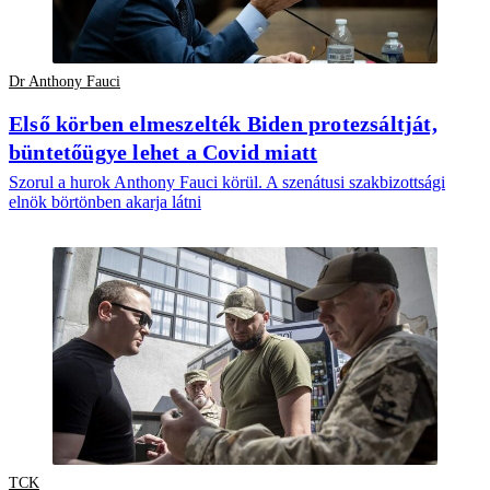
Dr Anthony Fauci
Első körben elmeszelték Biden protezsáltját,
büntetőügye lehet a Covid miatt
Szorul a hurok Anthony Fauci körül. A szenátusi szakbizottsági
elnök börtönben akarja látni
TCK