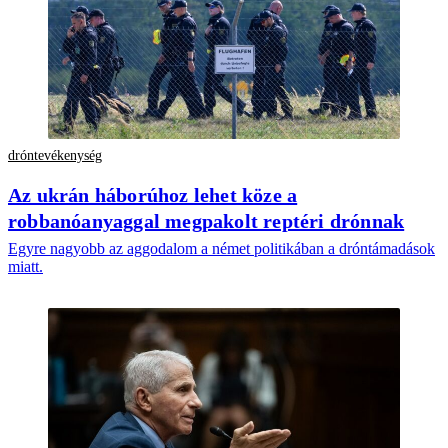
dróntevékenység
Az ukrán háborúhoz lehet köze a
robbanóanyaggal megpakolt reptéri drónnak
Egyre nagyobb az aggodalom a német politikában a dróntámadások
miatt.