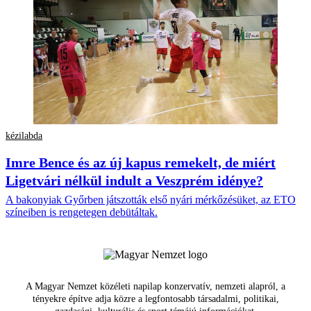
kézilabda
Imre Bence és az új kapus remekelt, de miért
Ligetvári nélkül indult a Veszprém idénye?
A bakonyiak Győrben játszották első nyári mérkőzésüket, az ETO
színeiben is rengetegen debütáltak.
A Magyar Nemzet közéleti napilap konzervatív, nemzeti alapról, a
tényekre építve adja közre a legfontosabb társadalmi, politikai,