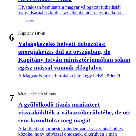
Hivatalosan bemutatta a magyar válogatott futballistát
Varga Barnabás klubja, az athéni elnök nagyot alkotott.
Kapitány István
6
Válságkezelés helyett dobozolás:
energiakrízis dúl az országban, de
Kapitány István minisztériumában sokan
egész mással vannak elfoglalva
A Magyar Nemzet birtokába jutott egy belső körlevél.
kátai - németh vilmos
7
A gyűlölködő tiszás minisztert
visszaküldték a választókerületébe, de ott
sem hazudtolta meg magát
A kerületi polgármester minden vádat visszautasított és
közölte, hogy kútvízzel öntöznek, elkerülvén a még