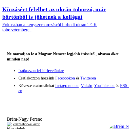
Kínzásért felelhet az ukrán toborzó, már
börtönből is jöhetnek a kollégái
Fókuszban a kényszersorozásról hírhedt ukrán TCK
toborzóemberei.
Ne maradjon le a Magyar Nemzet legjobb írásairól, olvassa őket
minden nap!
Iratkozzon fel hírlevelünkre
Csatlakozzon hozzánk
Facebookon
és
Twitteren
Kövesse csatornáinkat
Instagrammon
,
Videán
,
YouTube-on
és
RSS-
en
Brém-Nagy Ferenc
krasznahorkai lászló