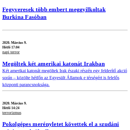
Fegyveresek több embert meggyilkoltak
Burkina Fasóban
2020.
Március 9.
Hétfő 17:04
napi terror
Megöltek két amerikai katonát Irakban
Két amerikai katonát megöltek Irak északi részén egy felderítő akció
során – közölte hétfőn az Egyesült Államok e térségért is felelős
központi parancsnoksága.
2020.
Március 9.
Hétfő 14:24
terrorizmus
Pokolgépes merényletet követtek el a szudáni