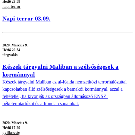
Hétfő 23:59
napi terror
Napi terror 03.09.
2020.
Március 9.
Hétfő 20:54
tárgyalás
Készek tárgyalni Maliban a szélsőségesek a
kormánnyal
Készek tárgyalni Maliban az al-Kaida nemzetközi terrorhálózattal
kapcsolatban álló szélsőségesek a bamakói kormánnyal, azzal a
feltétellel, ha kivonják az országban állomásozó ENSZ-
békefenntartókat és a francia csapatokat.
2020.
Március 9.
Hétfő 17:29
gyilkosság