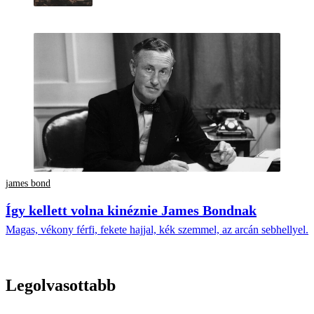
james bond
Így kellett volna kinéznie James Bondnak
Magas, vékony férfi, fekete hajjal, kék szemmel, az arcán sebhellyel.
Legolvasottabb