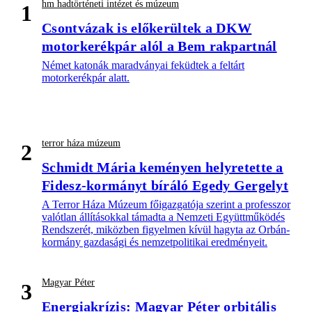
hm hadtörténeti intézet és múzeum
1
Csontvázak is előkerültek a DKW
motorkerékpár alól a Bem rakpartnál
Német katonák maradványai feküdtek a feltárt
motorkerékpár alatt.
terror háza múzeum
2
Schmidt Mária keményen helyretette a
Fidesz-kormányt bíráló Egedy Gergelyt
A Terror Háza Múzeum főigazgatója szerint a professzor
valótlan állításokkal támadta a Nemzeti Együttműködés
Rendszerét, miközben figyelmen kívül hagyta az Orbán-
kormány gazdasági és nemzetpolitikai eredményeit.
Magyar Péter
3
Energiakrízis: Magyar Péter orbitális