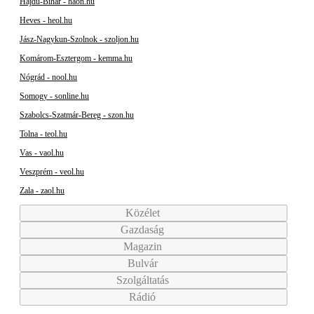
Hajdú-Bihar - haon.hu
Heves - heol.hu
Jász-Nagykun-Szolnok - szoljon.hu
Komárom-Esztergom - kemma.hu
Nógrád - nool.hu
Somogy - sonline.hu
Szabolcs-Szatmár-Bereg - szon.hu
Tolna - teol.hu
Vas - vaol.hu
Veszprém - veol.hu
Zala - zaol.hu
Közélet
Gazdaság
Magazin
Bulvár
Szolgáltatás
Rádió