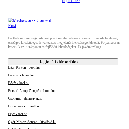
Portfóliónk minőségi tartalmat jelent minden olvasó számára. Egyedülálló elérést,
országos lefedettséget és változatos megjelenési lehetőséget biztosít. Folyamatosan
keressük az új irányokat és fejlődési lehetőségeket. Ez jövőnk záloga.
Regionális hírportálok
Bács-Kiskun - baon.hu
Baranya - bama.hu
Békés - beol.hu
Borsod-Abaúj-Zemplén - boon.hu
Csongrád - delmagyar.hu
Dunaújváros - duol.hu
Fejér - feol.hu
Győr-Moson-Sopron - kisalfold.hu