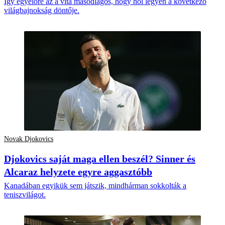
Így egyelőre az a vita másodlagos, hogy hol legyen a következő
világbajnokság döntője.
Novak Djokovics
Djokovics saját maga ellen beszél? Sinner és
Alcaraz helyzete egyre aggasztóbb
Kanadában egyikük sem játszik, mindhárman sokkolták a
teniszvilágot.