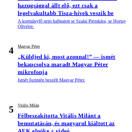
hazugsággal állt elő, ezt csak a
legelvakultabb Tisza-hívek veszik be
A kormányfő nem hallgatott se Szalai Piroskára, se Hortay
Olivérre.
Magyar Péter
4
„Küldjed ki, most azonnal!” — ismét
bekapcsolva maradt Magyar Péter
mikrofonja
Ismét őszintén beszélt Magyar Péter.
Vitális Milán
5
Félbeszakította Vitális Milánt a
bemutatásán, és magyarul kiáltott az
AEK elnöke + videó