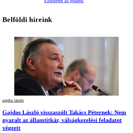
Előfizetek az újságra
Belföldi híreink
gajdos lászló
Gajdos László visszaszólt Takács Péternek: Nem
nyaralt az államtitkár, válságkezelési feladatot
végzett