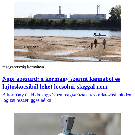
magyarország kormánya
Napi abszurd: a kormány szerint kannából és
lajtoskocsiból lehet locsolni, slaggal nem
A kormány újabb bejegyzésben magyarázta a vízkorlátozást minden
logikai összefüggés nélkül.