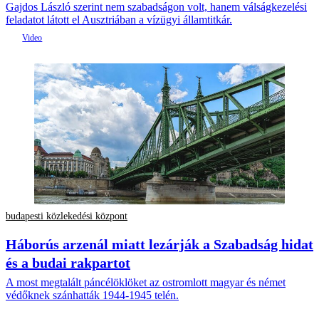
Gajdos László szerint nem szabadságon volt, hanem válságkezelési
feladatot látott el Ausztriában a vízügyi államtitkár.
budapesti közlekedési központ
Háborús arzenál miatt lezárják a Szabadság hidat
és a budai rakpartot
A most megtalált páncélöklöket az ostromlott magyar és német
védőknek szánhatták 1944-1945 telén.