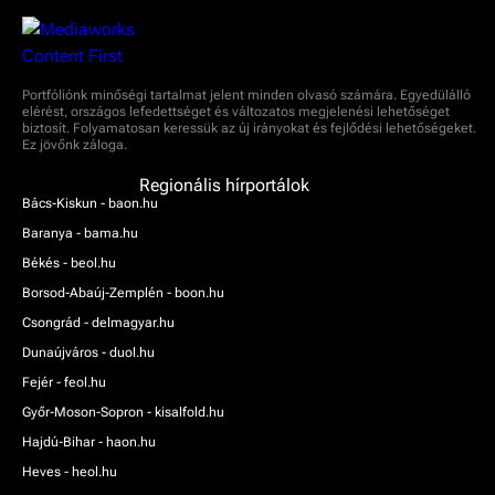
Portfóliónk minőségi tartalmat jelent minden olvasó számára. Egyedülálló
elérést, országos lefedettséget és változatos megjelenési lehetőséget
biztosít. Folyamatosan keressük az új irányokat és fejlődési lehetőségeket.
Ez jövőnk záloga.
Regionális hírportálok
Bács-Kiskun - baon.hu
Baranya - bama.hu
Békés - beol.hu
Borsod-Abaúj-Zemplén - boon.hu
Csongrád - delmagyar.hu
Dunaújváros - duol.hu
Fejér - feol.hu
Győr-Moson-Sopron - kisalfold.hu
Hajdú-Bihar - haon.hu
Heves - heol.hu