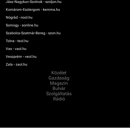
Jász-Nagykun-Szolnok - szoljon.hu
Komárom-Esztergom - kemma.hu
Nógrád - nool.hu
Somogy - sonline.hu
Szabolcs-Szatmár-Bereg - szon.hu
Tolna - teol.hu
Vas - vaol.hu
Veszprém - veol.hu
Zala - zaol.hu
Közélet
Gazdaság
Magazin
Bulvár
Szolgáltatás
Rádió