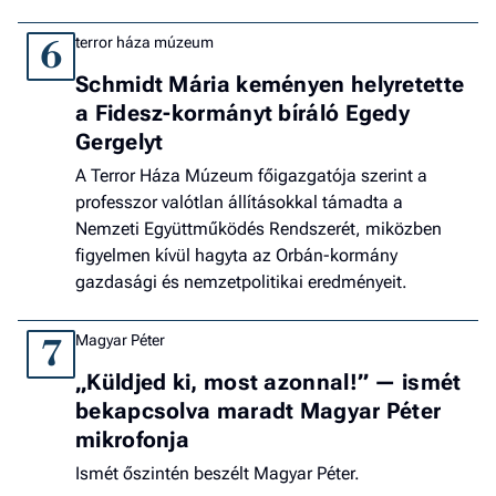
terror háza múzeum
6
Schmidt Mária keményen helyretette
a Fidesz-kormányt bíráló Egedy
Gergelyt
A Terror Háza Múzeum főigazgatója szerint a
professzor valótlan állításokkal támadta a
Nemzeti Együttműködés Rendszerét, miközben
figyelmen kívül hagyta az Orbán-kormány
gazdasági és nemzetpolitikai eredményeit.
Magyar Péter
7
„Küldjed ki, most azonnal!” — ismét
bekapcsolva maradt Magyar Péter
mikrofonja
Ismét őszintén beszélt Magyar Péter.