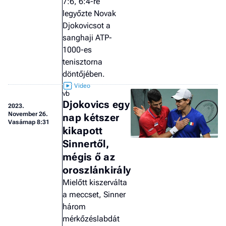
7:6, 6:4-re
legyőzte Novak
Djokovicsot a
sanghaji ATP-
1000-es
tenisztorna
döntőjében.
vb
Djokovics egy
2023.
November 26.
nap kétszer
Vasárnap 8:31
kikapott
Sinnertől,
mégis ő az
oroszlánkirály
Mielőtt kiszerválta
a meccset, Sinner
három
mérkőzéslabdát