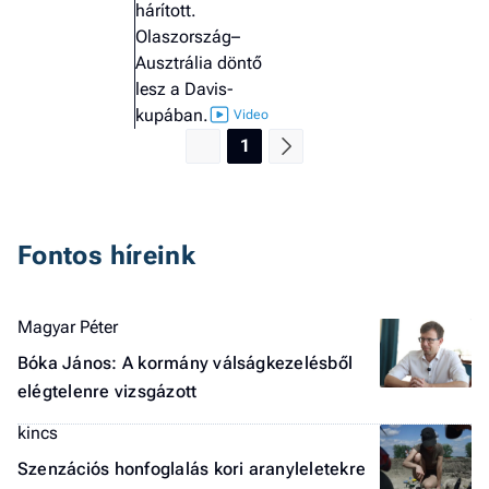
hárított.
Olaszország–
Ausztrália döntő
lesz a Davis-
kupában.
1
Fontos híreink
Magyar Péter
Bóka János: A kormány válságkezelésből
elégtelenre vizsgázott
kincs
Szenzációs honfoglalás kori aranyleletekre