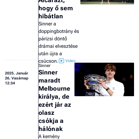
Alcarazt,
a 
hogy ő sem
hibátlan
Sinner a
doppingbotrány és
párizsi döntő
drámai elvesztése
után újra a
csúcson.
Sinner
Sinner
2025.
Január
26. Vasárnap
maradt
12:34
Melbourne
királya, de
ezért jár az
olasz
csókja a
hálónak
A kemény