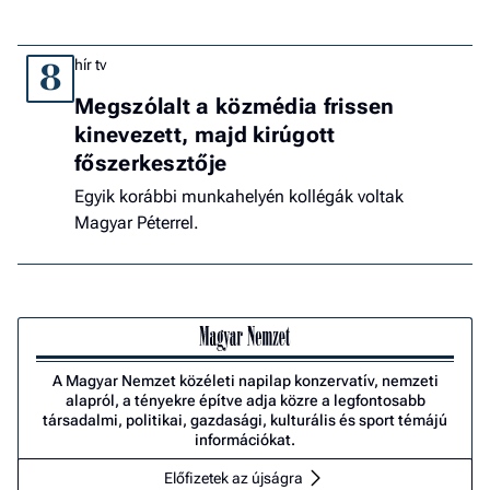
hír tv
8
Megszólalt a közmédia frissen
kinevezett, majd kirúgott
főszerkesztője
Egyik korábbi munkahelyén kollégák voltak
Magyar Péterrel.
A Magyar Nemzet közéleti napilap konzervatív, nemzeti
alapról, a tényekre építve adja közre a legfontosabb
társadalmi, politikai, gazdasági, kulturális és sport témájú
információkat.
Előfizetek az újságra