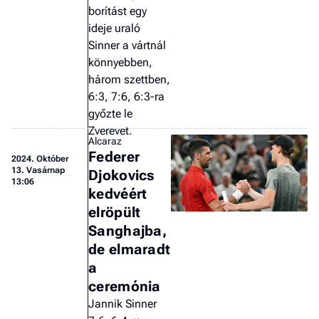
borítást egy
ideje uraló
Sinner a vártnál
könnyebben,
három szettben,
6:3, 7:6, 6:3-ra
győzte le
Zverevet.
Alcaraz
Federer
2024.
Október
13. Vasárnap
Djokovics
13:06
kedvéért
elröpült
Sanghajba,
de elmaradt
a
ceremónia
Jannik Sinner