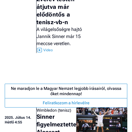
átjutva már
elődöntős a
tenisz-vb-n
A világelsőségre hajtó
Jannik Sinner már 15
meccse veretlen.
Ne maradjon le a Magyar Nemzet legjobb írásairól, olvassa
őket mindennap!
Feliratkozom a hírlevélre
Job
Wimbledon (tenisz)
- he
Sinner
2025.
Július 14.
vél
Hétfő 4:55
figyelmeztette
F