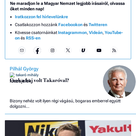
Ne maradjon le a Magyar Nemzet legjobb írásairól, olvassa
őket minden nap!
Iratkozzon fel hírlevelünkre
Csatlakozzon hozzánk
Facebookon
és
Twitteren
Kövesse csatornáinkat
Instagrammon
,
Videán
,
YouTube-
on
és
RSS-en
Pilhál György
takaró mihály
Csak a baj volt Takaróval?
Bizony nehéz volt ilyen régi vágású, bogaras emberrel együtt
dolgozni…