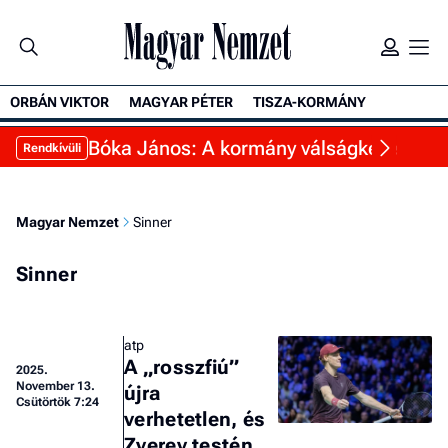
ORBÁN VIKTOR
MAGYAR PÉTER
TISZA-KORMÁNY
Bóka János: A kormány válságkezelésből 
Rendkívüli
Magyar Nemzet
Sinner
Sinner
atp
A „rosszfiú”
2025.
November 13.
újra
Csütörtök 7:24
verhetetlen, és
Zverev testén