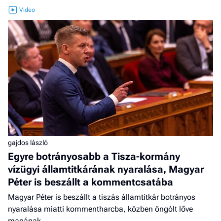
gajdos lászló
Egyre botrányosabb a Tisza-kormány
vízügyi államtitkárának nyaralása, Magyar
Péter is beszállt a kommentcsatába
Magyar Péter is beszállt a tiszás államtitkár botrányos
nyaralása miatti kommentharcba, közben öngólt lőve
magának.