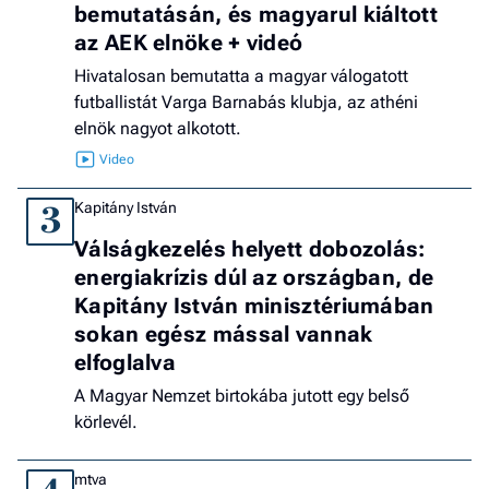
bemutatásán, és magyarul kiáltott
az AEK elnöke + videó
Hivatalosan bemutatta a magyar válogatott
futballistát Varga Barnabás klubja, az athéni
elnök nagyot alkotott.
Kapitány István
3
Válságkezelés helyett dobozolás:
energiakrízis dúl az országban, de
Kapitány István minisztériumában
sokan egész mással vannak
elfoglalva
A Magyar Nemzet birtokába jutott egy belső
körlevél.
mtva