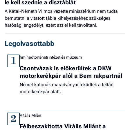
le kell szednie a dísztáblát
A Kátai-Németh Vilmos vezette minisztérium nem tudta
bemutatni a vitatott tábla kihelyezéséhez szükséges
hatósági engedélyt, ezért azt el kell távolítani.
Legolvasottabb
hm hadtörténeti intézet és múzeum
1
Csontvázak is előkerültek a DKW
motorkerékpár alól a Bem rakpartnál
Német katonák maradványai feküdtek a feltárt
motorkerékpár alatt.
Vitális Milán
2
Félbeszakította Vitális Milánt a