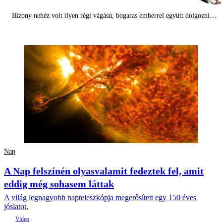
Bizony nehéz volt ilyen régi vágású, bogaras emberrel együtt dolgozni…
Nap
A Nap felszínén olyasvalamit fedeztek fel, amit
eddig még sohasem láttak
A világ legnagyobb napteleszkópja megerősített egy 150 éves
jóslatot.