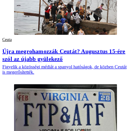
Ceuta
Újra megrohamozzák Ceutát? Augusztus 15-ére
szól az újabb gyülekező
Figyelik a közösségi médiát a spanyol hatóságok, de közben Ceutát
is megerősítették.