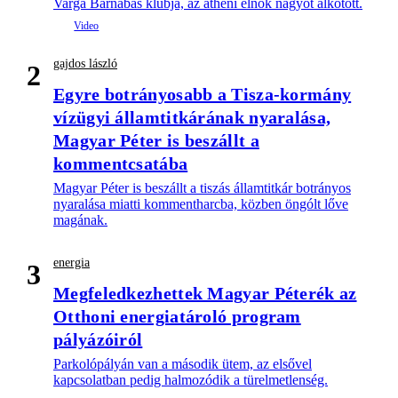
Varga Barnabás klubja, az athéni elnök nagyot alkotott.
gajdos lászló
2
Egyre botrányosabb a Tisza-kormány
vízügyi államtitkárának nyaralása,
Magyar Péter is beszállt a
kommentcsatába
Magyar Péter is beszállt a tiszás államtitkár botrányos
nyaralása miatti kommentharcba, közben öngólt lőve
magának.
energia
3
Megfeledkezhettek Magyar Péterék az
Otthoni energiatároló program
pályázóiról
Parkolópályán van a második ütem, az elsővel
kapcsolatban pedig halmozódik a türelmetlenség.