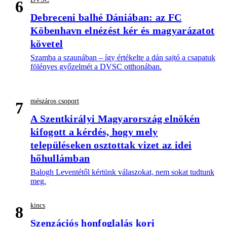
6
Debreceni balhé Dániában: az FC
Köbenhavn elnézést kér és magyarázatot
követel
Szamba a szaunában – így értékelte a dán sajtó a csapatuk
fölényes győzelmét a DVSC otthonában.
mészáros csoport
7
A Szentkirályi Magyarország elnökén
kifogott a kérdés, hogy mely
településeken osztottak vizet az idei
hőhullámban
Balogh Leventétől kértünk válaszokat, nem sokat tudtunk
meg.
kincs
8
Szenzációs honfoglalás kori