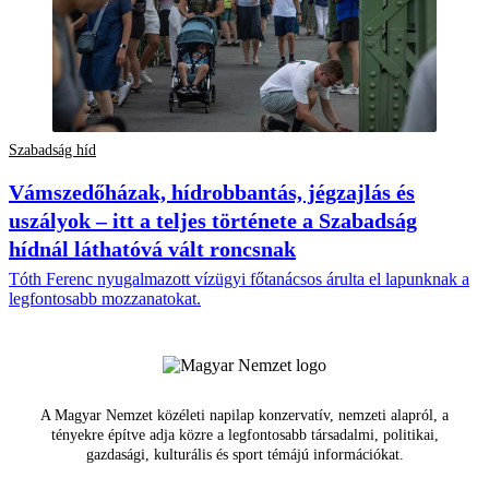
Szabadság híd
Vámszedőházak, hídrobbantás, jégzajlás és
uszályok – itt a teljes története a Szabadság
hídnál láthatóvá vált roncsnak
Tóth Ferenc nyugalmazott vízügyi főtanácsos árulta el lapunknak a
legfontosabb mozzanatokat.
A Magyar Nemzet közéleti napilap konzervatív, nemzeti alapról, a
tényekre építve adja közre a legfontosabb társadalmi, politikai,
gazdasági, kulturális és sport témájú információkat.