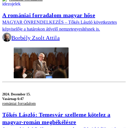
A romániai forradalom magyar hőse
MAGYAR ÖNRENDELKEZÉS – Tőkés László következetes
képviselője a határokon átívelő nemzetegyesítésnek is.
Borbély Zsolt Attila
2024.
December 15.
Vasárnap 6:47
romániai forradalom
Tőkés László: Temesvár szelleme kötelez a
magyar-román megbékélésre