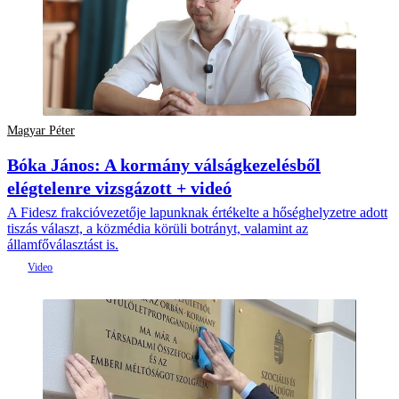
Magyar Péter
Bóka János: A kormány válságkezelésből
elégtelenre vizsgázott + videó
A Fidesz frakcióvezetője lapunknak értékelte a hőséghelyzetre adott
tiszás választ, a közmédia körüli botrányt, valamint az
államfőválasztást is.