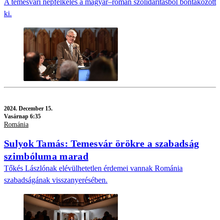
A temesvári népfelkelés a magyar–román szolidaritásból bontakozott
ki.
2024.
December 15.
Vasárnap 6:35
Románia
Sulyok Tamás: Temesvár örökre a szabadság
szimbóluma marad
Tőkés Lászlónak elévülhetetlen érdemei vannak Románia
szabadságának visszanyerésében.