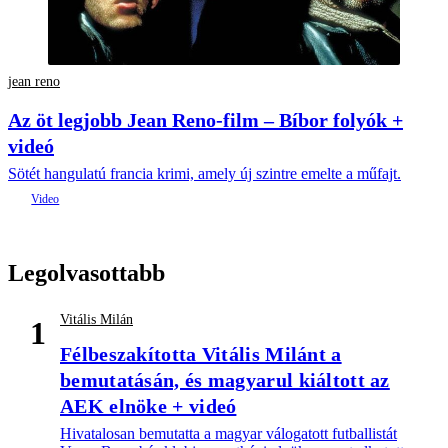
jean reno
Az öt legjobb Jean Reno-film – Bíbor folyók +
videó
Sötét hangulatú francia krimi, amely új szintre emelte a műfajt.
Legolvasottabb
Vitális Milán
1
Félbeszakította Vitális Milánt a
bemutatásán, és magyarul kiáltott az
AEK elnöke + videó
Hivatalosan bemutatta a magyar válogatott futballistát