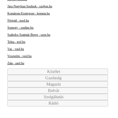
Jász-Nagykun-Szolnok - szoljon.hu
Komárom-Esztergom - kemma.hu
Nógrád - nool.hu
Somogy - sonline.hu
Szabolcs-Szatmár-Bereg - szon.hu
Tolna - teol.hu
Vas - vaol.hu
Veszprém - veol.hu
Zala - zaol.hu
Közélet
Gazdaság
Magazin
Bulvár
Szolgáltatás
Rádió