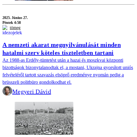
2025.
Június 27.
Péntek 4:58
tömeg
A nemzeti akarat megnyilvánulását minden
hatalmi szerv köteles tiszteletben tartani
Az 1988-as Erdély-tüntetést után a hazai és moszkvai központi
bizottságok bizonytalanodtak el, a mostani, Ukrajna gyorsított uniós
felvételéről tartott szavazás elsöprő eredménye nyomán pedig a
brüsszeli politbüro gondolkodhat el.
Megyeri Dávid