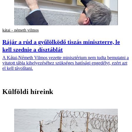
kátai - németh vilmos
Rájár a rúd a gyűlölködő tiszás miniszterre, le
kell szednie a dísztáblát
A Kátai-Németh Vilmos vezette minisztérium nem tudta bemutatni a
vitatott tábla kihelyezéséhez szükséges hatósági engedélyt, ezért azt
el kell távolítani.
Külföldi híreink