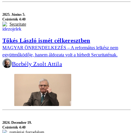
2025.
Június 5.
Csütörtök 4:40
Securitate
Tőkés László ismét célkeresztben
MAGYAR ÖNRENDELKEZÉS – A református lelkész nem
együttműködője, hanem áldozata volt a hírhedt Securitaténak.
Borbély Zsolt Attila
2024.
December 19.
Csütörtök 4:40
romániai forradalom