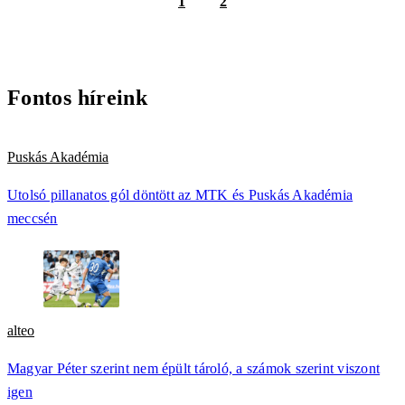
1
2
Fontos híreink
Puskás Akadémia
Utolsó pillanatos gól döntött az MTK és Puskás Akadémia
meccsén
alteo
Magyar Péter szerint nem épült tároló, a számok szerint viszont
igen