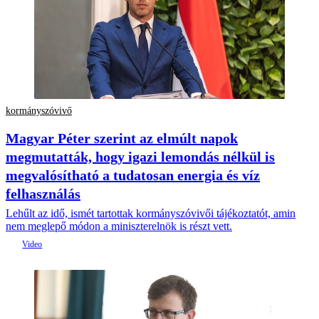
kormányszóvivő
Magyar Péter szerint az elmúlt napok
megmutatták, hogy igazi lemondás nélkül is
megvalósítható a tudatosan energia és víz
felhasználás
Lehűlt az idő, ismét tartottak kormányszóvivői tájékoztatót, amin
nem meglepő módon a miniszterelnök is részt vett.