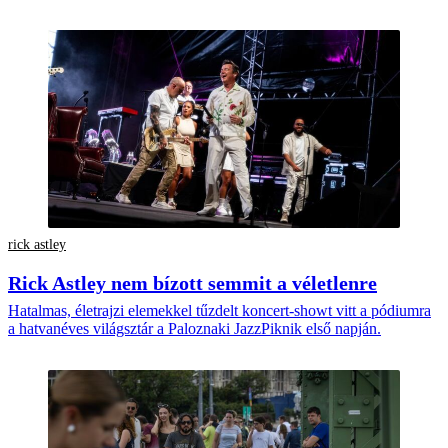
rick astley
Rick Astley nem bízott semmit a véletlenre
Hatalmas, életrajzi elemekkel tűzdelt koncert-showt vitt a pódiumra
a hatvanéves világsztár a Paloznaki JazzPiknik első napján.