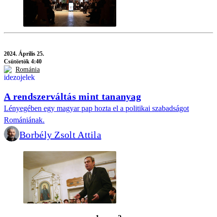
2024.
Április 25.
Csütörtök 4:40
Románia
A rendszerváltás mint tananyag
Lényegében egy magyar pap hozta el a politikai szabadságot
Romániának.
Borbély Zsolt Attila