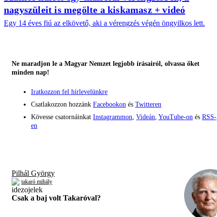
nagyszüleit is megölte a kiskamasz + videó
Egy 14 éves fiú az elkövető, aki a vérengzés végén öngyilkos lett.
Ne maradjon le a Magyar Nemzet legjobb írásairól, olvassa őket
minden nap!
Iratkozzon fel hírlevelünkre
Csatlakozzon hozzánk
Facebookon
és
Twitteren
Kövesse csatornáinkat
Instagrammon
,
Videán
,
YouTube-on
és
RSS-
en
Pilhál György
takaró mihály
Csak a baj volt Takaróval?