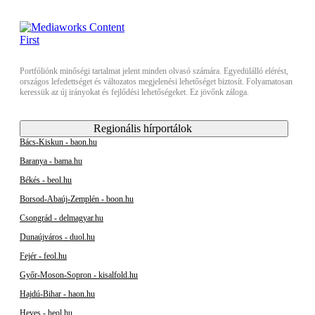
Portfóliónk minőségi tartalmat jelent minden olvasó számára. Egyedülálló elérést,
országos lefedettséget és változatos megjelenési lehetőséget biztosít. Folyamatosan
keressük az új irányokat és fejlődési lehetőségeket. Ez jövőnk záloga.
Regionális hírportálok
Bács-Kiskun - baon.hu
Baranya - bama.hu
Békés - beol.hu
Borsod-Abaúj-Zemplén - boon.hu
Csongrád - delmagyar.hu
Dunaújváros - duol.hu
Fejér - feol.hu
Győr-Moson-Sopron - kisalfold.hu
Hajdú-Bihar - haon.hu
Heves - heol.hu