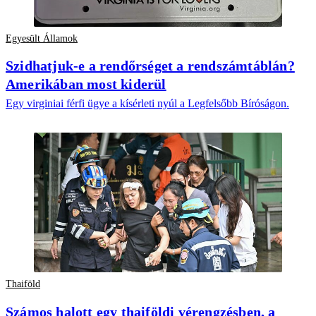
Egyesült Államok
Szidhatjuk-e a rendőrséget a rendszámtáblán?
Amerikában most kiderül
Egy virginiai férfi ügye a kísérleti nyúl a Legfelsőbb Bíróságon.
Thaiföld
Számos halott egy thaiföldi vérengzésben, a