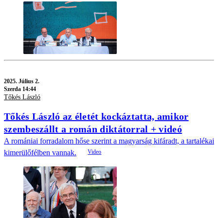
2025.
Július 2.
Szerda 14:44
Tőkés László
Tőkés László az életét kockáztatta, amikor
szembeszállt a román diktátorral + videó
A romániai forradalom hőse szerint a magyarság kifáradt, a tartalékai
kimerülőfélben vannak.