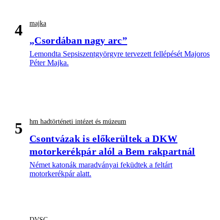
majka
4
„Csordában nagy arc”
Lemondta Sepsiszentgyörgyre tervezett fellépését Majoros
Péter Majka.
hm hadtörténeti intézet és múzeum
5
Csontvázak is előkerültek a DKW
motorkerékpár alól a Bem rakpartnál
Német katonák maradványai feküdtek a feltárt
motorkerékpár alatt.
DVSC