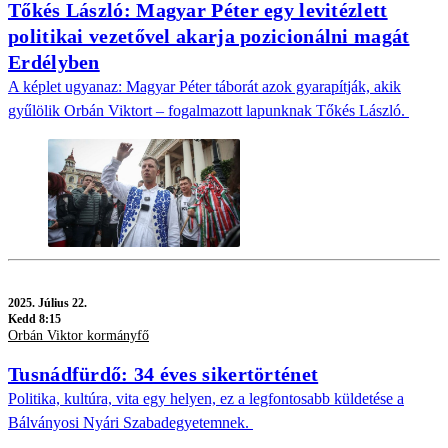
Tőkés László: Magyar Péter egy levitézlett
politikai vezetővel akarja pozicionálni magát
Erdélyben
A képlet ugyanaz: Magyar Péter táborát azok gyarapítják, akik
gyűlölik Orbán Viktort – fogalmazott lapunknak Tőkés László.
2025.
Július 22.
Kedd 8:15
Orbán Viktor kormányfő
Tusnádfürdő: 34 éves sikertörténet
Politika, kultúra, vita egy helyen, ez a legfontosabb küldetése a
Bálványosi Nyári Szabadegyetemnek.