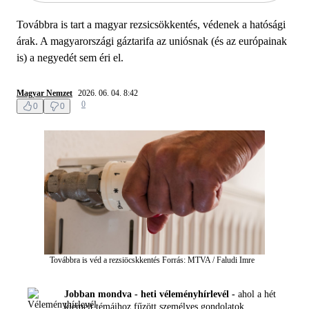
Továbbra is tart a magyar rezsicsökkentés, védenek a hatósági
árak. A magyarországi gáztarifa az uniósnak (és az európainak
is) a negyedét sem éri el.
Magyar Nemzet
2026. 06. 04. 8:42
0
0
0
Továbbra is véd a rezsiöcskkentés
Forrás: MTVA / Faludi Imre
Jobban mondva - heti véleményhírlevél -
ahol a hét
kiemelt témáihoz fűzött személyes gondolatok