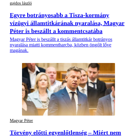
gajdos lászló
Egyre botrányosabb a Tisza-kormány
vízügyi államtitkárának nyaralása, Magyar
Péter is beszállt a kommentcsatába
Magyar Péter is beszállt a tiszás államtitkár botrányos
nyaralása miatti kommentharcba, közben öngólt lőve
magának.
Magyar Péter
Törvény előtti egyenlőtlenség – Miért nem