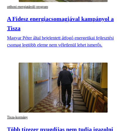
otthoni energiatároló program
A Fidesz energiacsomagjával kampányol a
Tisza
Magyar Péter által bejelentett átfogó energetikai fejlesztési
csomag legtöbb eleme nem véletlenül lehet ismerős.
Tisza-kormány
Több tízezer nyugdíjas nem tudja igazolni