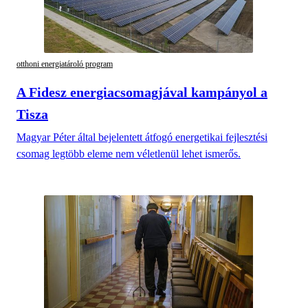
otthoni energiatároló program
A Fidesz energiacsomagjával kampányol a
Tisza
Magyar Péter által bejelentett átfogó energetikai fejlesztési
csomag legtöbb eleme nem véletlenül lehet ismerős.