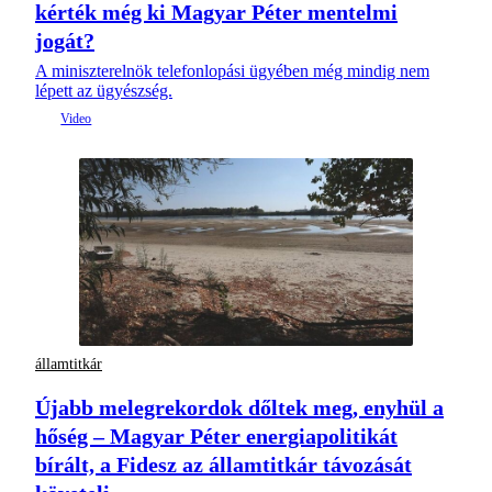
kérték még ki Magyar Péter mentelmi
jogát?
A miniszterelnök telefonlopási ügyében még mindig nem
lépett az ügyészség.
államtitkár
Újabb melegrekordok dőltek meg, enyhül a
hőség – Magyar Péter energiapolitikát
bírált, a Fidesz az államtitkár távozását