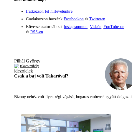
Iratkozzon fel hírlevelünkre
Csatlakozzon hozzánk
Facebookon
és
Twitteren
Kövesse csatornáinkat
Instagrammon
,
Videán
,
YouTube-on
és
RSS-en
Pilhál György
takaró mihály
Csak a baj volt Takaróval?
Bizony nehéz volt ilyen régi vágású, bogaras emberrel együtt dolgoz