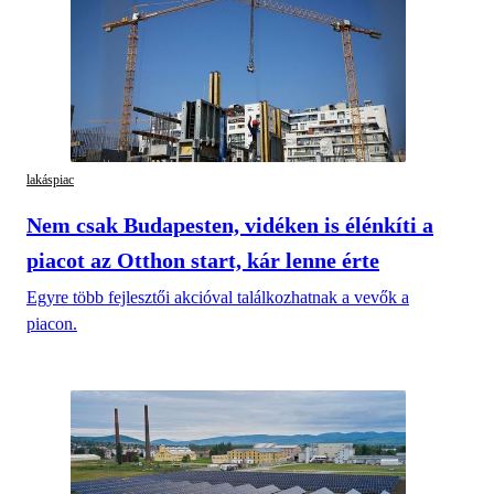
lakáspiac
Nem csak Budapesten, vidéken is élénkíti a
piacot az Otthon start, kár lenne érte
Egyre több fejlesztői akcióval találkozhatnak a vevők a
piacon.