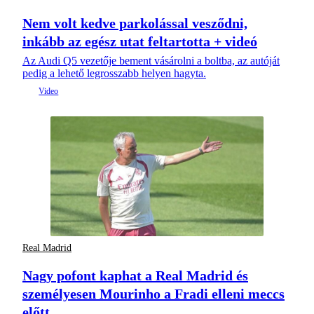
Nem volt kedve parkolással vesződni,
inkább az egész utat feltartotta + videó
Az Audi Q5 vezetője bement vásárolni a boltba, az autóját
pedig a lehető legrosszabb helyen hagyta.
Real Madrid
Nagy pofont kaphat a Real Madrid és
személyesen Mourinho a Fradi elleni meccs
előtt