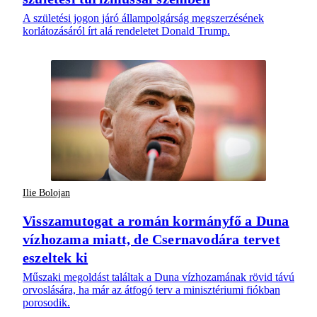
A születési jogon járó állampolgárság megszerzésének
korlátozásáról írt alá rendeletet Donald Trump.
Ilie Bolojan
Visszamutogat a román kormányfő a Duna
vízhozama miatt, de Csernavodára tervet
eszeltek ki
Műszaki megoldást találtak a Duna vízhozamának rövid távú
orvoslására, ha már az átfogó terv a minisztériumi fiókban
porosodik.