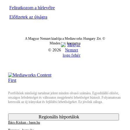
Feliratkozom a hírlevélre
Előfizetek az újságra
A Magyar Nemzet kiadója a Mediaworks Hungary Zrt. ©
Minden jog fenntartva
© 2026
Portfóliónk minőségi tartalmat jelent minden olvasó számára. Egyedülálló elérést,
országos lefedettséget és változatos megjelenési lehetőséget biztosít. Folyamatosan
keressük az új irányokat és fejlődési lehetőségeket. Ez jövőnk záloga.
Regionális hírportálok
Bács-Kiskun - baon.hu