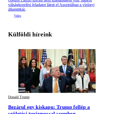
Gajdos László szerint nem szabadságon volt, hanem
válságkezelési feladatot látott el Ausztriában a vízügyi
államtitkár.
Külföldi híreink
Donald Trump
Bezárul egy kiskapu: Trump fellép a
születési turizmussal szemben