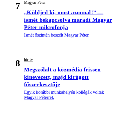
Magyar Péter
7
„Küldjed ki, most azonnal!” —
ismét bekapcsolva maradt Magyar
Péter mikrofonja
Ismét őszintén beszélt Magyar Péter.
hír tv
8
Megszólalt a közmédia frissen
kinevezett, majd kirúgott
főszerkesztője
Egyik korábbi munkahelyén kollégák voltak
Magyar Péterrel.