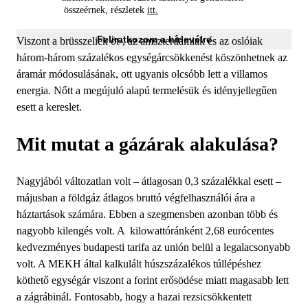
összeérnek, részletek
itt.
Feliratkozom a hírlevélre
Viszont a brüsszeliek öt-, az amszterdamiak és az oslóiak
három-három százalékos egységárcsökkenést köszönhetnek az
áramár módosulásának, ott ugyanis olcsóbb lett a villamos
energia. Nőtt a megújuló alapú termelésük és idényjellegűen
esett a kereslet.
Mit mutat a gázárak alakulása?
Nagyjából változatlan volt – átlagosan 0,3 százalékkal esett –
májusban a földgáz átlagos bruttó végfelhasználói ára a
háztartások számára. Ebben a szegmensben azonban több és
nagyobb kilengés volt. A kilowattóránként 2,68 eurócentes
kedvezményes budapesti tarifa az unión belül a legalacsonyabb
volt. A MEKH által kalkulált húszszázalékos túllépéshez
köthető egységár viszont a forint erősödése miatt magasabb lett
a zágrábinál. Fontosabb, hogy a hazai rezsicsökkentett