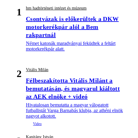
hm hadtörténeti intézet és múzeum
1
Csontvázak is előkerültek a DKW
motorkerékpár alól a Bem
rakpartnál
Német katonák maradványai feküdtek a feltárt
motorkerékpár alatt.
Vitális Milán
2
Félbeszakította Vitális Milánt a
bemutatásán, és magyarul kiáltott
az AEK elnöke + videó
Hivatalosan bemutatta a magyar válogatott
futballistát Varga Barnabás klubja, az athéni elnök
nagyot alkotott.
Kapitány István