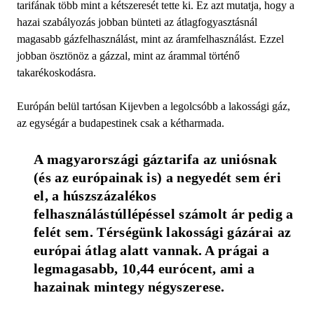
tarifának több mint a kétszeresét tette ki. Ez azt mutatja, hogy a
hazai szabályozás jobban bünteti az átlagfogyasztásnál
magasabb gázfelhasználást, mint az áramfelhasználást. Ezzel
jobban ösztönöz a gázzal, mint az árammal történő
takarékoskodásra.
Európán belül tartósan Kijevben a legolcsóbb a lakossági gáz,
az egységár a budapestinek csak a kétharmada.
A magyarországi gáztarifa az uniósnak 
(és az európainak is) a negyedét sem éri 
el, a húszszázalékos 
felhasználástúllépéssel számolt ár pedig a 
felét sem. Térségünk lakossági gázárai az 
európai átlag alatt vannak. A prágai a 
legmagasabb, 10,44 eurócent, ami a 
hazainak mintegy négyszerese.