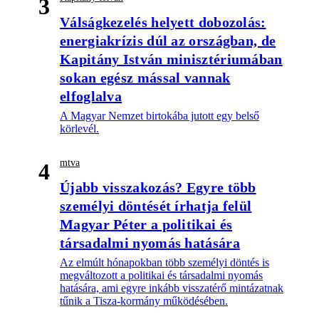
3
Válságkezelés helyett dobozolás:
energiakrízis dúl az országban, de
Kapitány István minisztériumában
sokan egész mással vannak
elfoglalva
A Magyar Nemzet birtokába jutott egy belső
körlevél.
mtva
4
Újabb visszakozás? Egyre több
személyi döntését írhatja felül
Magyar Péter a politikai és
társadalmi nyomás hatására
Az elmúlt hónapokban több személyi döntés is
megváltozott a politikai és társadalmi nyomás
hatására, ami egyre inkább visszatérő mintázatnak
tűnik a Tisza-kormány működésében.