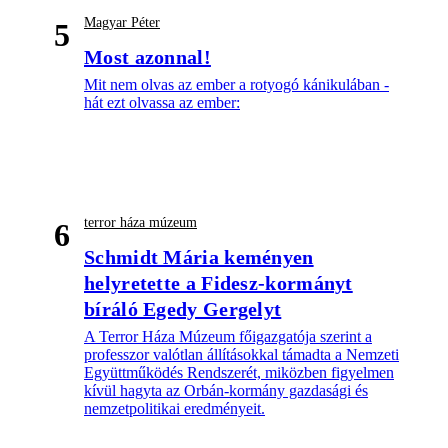
Magyar Péter
5
Most azonnal!
Mit nem olvas az ember a rotyogó kánikulában -
hát ezt olvassa az ember:
terror háza múzeum
6
Schmidt Mária keményen
helyretette a Fidesz-kormányt
bíráló Egedy Gergelyt
A Terror Háza Múzeum főigazgatója szerint a
professzor valótlan állításokkal támadta a Nemzeti
Együttműködés Rendszerét, miközben figyelmen
kívül hagyta az Orbán-kormány gazdasági és
nemzetpolitikai eredményeit.