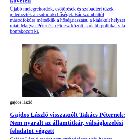
követeli
Újabb melegrekordok, csőtörések és szabadtéri tüzek
jellemezték a csütörtöki hőséget. Bár szombattól
másodfokúra mérséklik a hőségriasztást, a kialakult helyzet
miatt Magyar Péter és a Fidesz között is újabb politikai vita
bontakozott ki.
gajdos lászló
Gajdos László visszaszólt Takács Péternek:
Nem nyaralt az államtitkár, válságkezelési
feladatot végzett