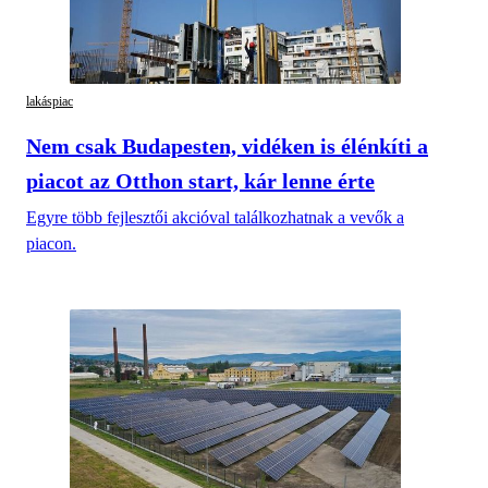
lakáspiac
Nem csak Budapesten, vidéken is élénkíti a
piacot az Otthon start, kár lenne érte
Egyre több fejlesztői akcióval találkozhatnak a vevők a
piacon.