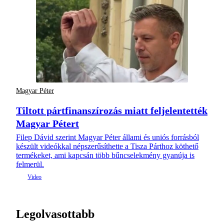
Magyar Péter
Tiltott pártfinanszírozás miatt feljelentették
Magyar Pétert
Filep Dávid szerint Magyar Péter állami és uniós forrásból
készült videókkal népszerűsíthette a Tisza Párthoz köthető
termékeket, ami kapcsán több bűncselekmény gyanúja is
felmerül.
Legolvasottabb