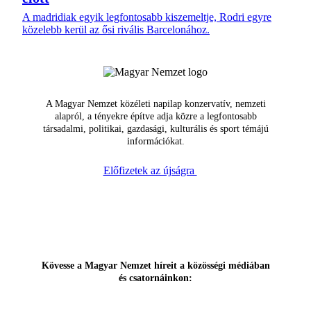
A madridiak egyik legfontosabb kiszemeltje, Rodri egyre
közelebb kerül az ősi rivális Barcelonához.
A Magyar Nemzet közéleti napilap konzervatív, nemzeti
alapról, a tényekre építve adja közre a legfontosabb
társadalmi, politikai, gazdasági, kulturális és sport témájú
információkat.
Előfizetek az újságra
Kövesse a Magyar Nemzet híreit a közösségi médiában
és csatornáinkon: