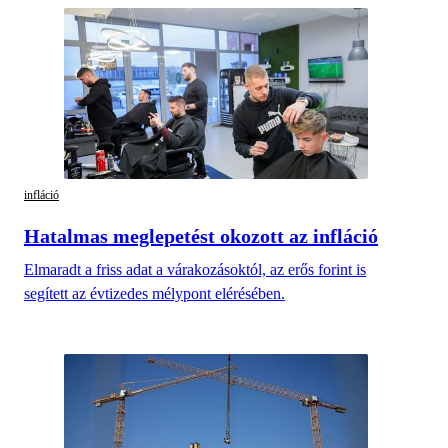
infláció
Hatalmas meglepetést okozott az infláció
Elmaradt a friss adat a várakozásoktól, az erős forint is
segített az évtizedes mélypont elérésében.