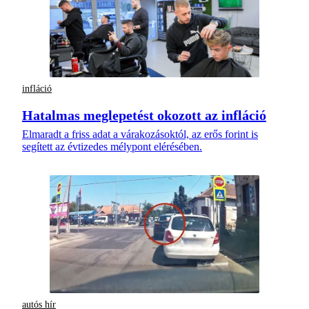
infláció
Hatalmas meglepetést okozott az infláció
Elmaradt a friss adat a várakozásoktól, az erős forint is
segített az évtizedes mélypont elérésében.
autós hír