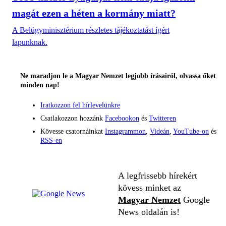
magát ezen a héten a kormány miatt?
A Belügyminisztérium részletes tájékoztatást ígért
lapunknak.
Ne maradjon le a Magyar Nemzet legjobb írásairól, olvassa őket
minden nap!
Iratkozzon fel hírlevelünkre
Csatlakozzon hozzánk
Facebookon
és
Twitteren
Kövesse csatornáinkat
Instagrammon
,
Videán
,
YouTube-on
és
RSS-en
A legfrissebb hírekért
kövess minket az
Magyar Nemzet
Google
News oldalán is!