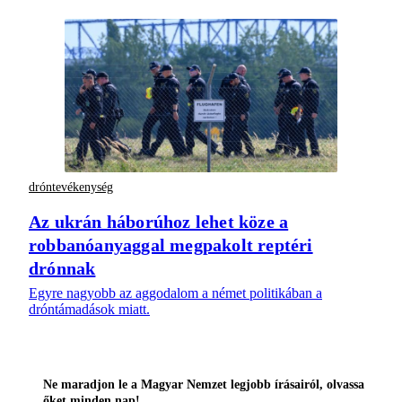
dróntevékenység
Az ukrán háborúhoz lehet köze a
robbanóanyaggal megpakolt reptéri
drónnak
Egyre nagyobb az aggodalom a német politikában a
dróntámadások miatt.
Ne maradjon le a Magyar Nemzet legjobb írásairól, olvassa
őket minden nap!