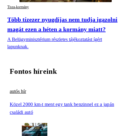
Tisza-kormány
Több tízezer nyugdíjas nem tudja igazolni
magát ezen a héten a kormány miatt?
A Belügyminisztérium részletes tájékoztatást ígért
lapunknak.
Fontos híreink
autós hír
Közel 2000 km-t ment egy tank benzinnel ez a japán
családi autó