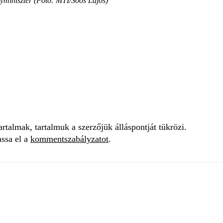
gyminiszter (Fotó: MTI/Soós Lajos)
talmak, tartalmuk a szerzőjük álláspontját tükrözi.
assa el a
kommentszabályzatot
.