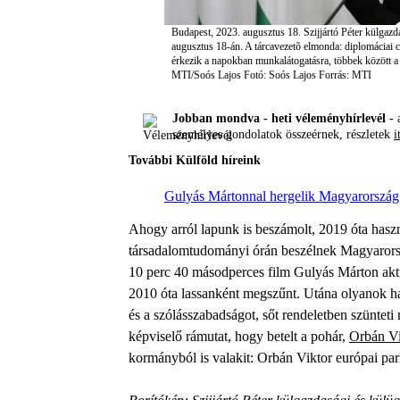
Budapest, 2023. augusztus 18. Szijjártó Péter külgazda
augusztus 18-án. A tárcavezetõ elmonda: diplomáciai c
érkezik a napokban munkalátogatásra, többek között a sz
MTI/Soós Lajos
Fotó: Soós Lajos
Forrás: MTI
Jobban mondva - heti véleményhírlevél -
a
személyes gondolatok összeérnek, részletek
i
További Külföld híreink
Gulyás Mártonnal hergelik Magyarország 
Ahogy arról lapunk is beszámolt, 2019 óta hasz
társadalomtudományi órán beszélnek Magyarorszá
10 perc 40 másodperces film Gulyás Márton akt
2010 óta lassanként megszűnt. Utána olyanok ha
és a szólásszabadságot, sőt rendeletben szünte
képviselő rámutat, hogy betelt a pohár,
Orbán V
kormányból is valakit: Orbán Viktor európai par