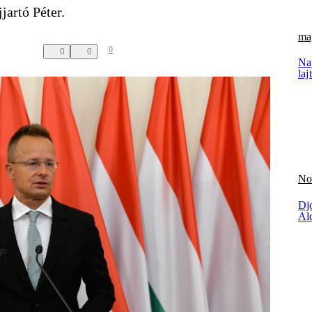
jartó Péter.
ma
0
0
0
Na
laj
No
Djo
Al