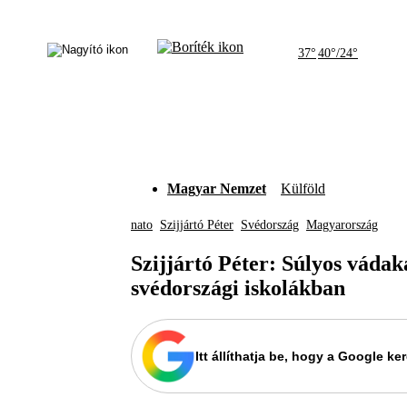
37°
40°/24°
Magyar Nemzet
Külföld
nato
Szijjártó Péter
Svédország
Magyarország
Szijjártó Péter: Súlyos vádak
svédországi iskolákban
Itt állíthatja be, hogy a Google 