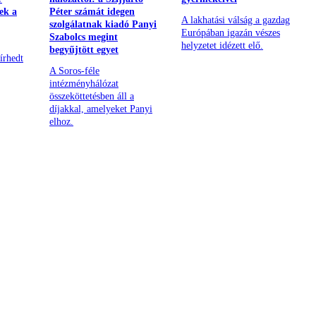
ek a
Péter számát idegen
A lakhatási válság a gazdag
szolgálatnak kiadó Panyi
Európában igazán vészes
Szabolcs megint
helyzetet idézett elő.
begyűjtött egyet
írhedt
A Soros-féle
intézményhálózat
összeköttetésben áll a
díjakkal, amelyeket Panyi
elhoz.