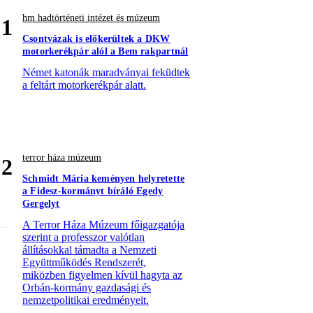
hm hadtörténeti intézet és múzeum
1
Csontvázak is előkerültek a DKW
motorkerékpár alól a Bem rakpartnál
Német katonák maradványai feküdtek
a feltárt motorkerékpár alatt.
terror háza múzeum
2
Schmidt Mária keményen helyretette
a Fidesz-kormányt bíráló Egedy
Gergelyt
A Terror Háza Múzeum főigazgatója
szerint a professzor valótlan
állításokkal támadta a Nemzeti
Együttműködés Rendszerét,
miközben figyelmen kívül hagyta az
Orbán-kormány gazdasági és
nemzetpolitikai eredményeit.