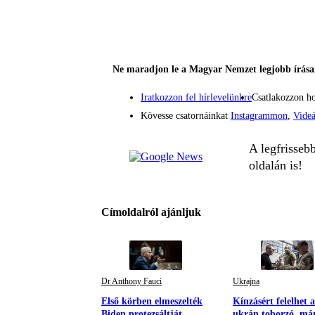
Ne maradjon le a Magyar Nemzet legjobb írásai
Iratkozzon fel hírlevelünkre
Csatlakozzon h
Kövesse csatornáinkat
Instagrammon
,
Vide
A legfrisseb
oldalán is!
Címoldalról ajánljuk
Dr Anthony Fauci
Ukrajna
Első körben elmeszelték
Kínzásért felelhet 
Biden protezsáltját,
ukrán toborzó, má