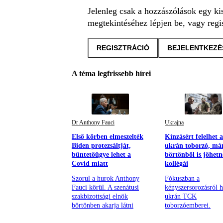
Jelenleg csak a hozzászólások egy ki
megtekintéséhez lépjen be, vagy regis
REGISZTRÁCIÓ
BEJELENTKEZÉ
A téma legfrissebb hírei
Dr Anthony Fauci
Ukrajna
Első körben elmeszelték
Kínzásért felelhet 
Biden protezsáltját,
ukrán toborzó, má
büntetőügye lehet a
börtönből is jöhetn
Covid miatt
kollégái
Szorul a hurok Anthony
Fókuszban a
Fauci körül. A szenátusi
kényszersorozásról h
szakbizottsági elnök
ukrán TCK
börtönben akarja látni
toborzóemberei.