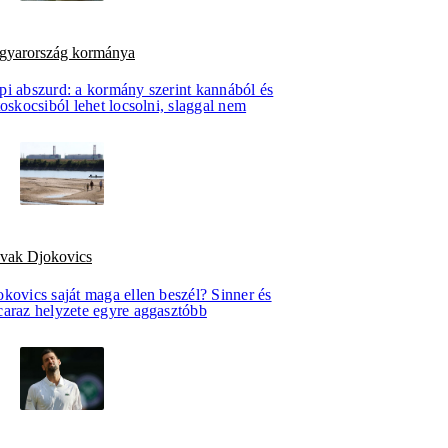
gyarország kormánya
pi abszurd: a kormány szerint kannából és
toskocsiból lehet locsolni, slaggal nem
vak Djokovics
kovics saját maga ellen beszél? Sinner és
caraz helyzete egyre aggasztóbb