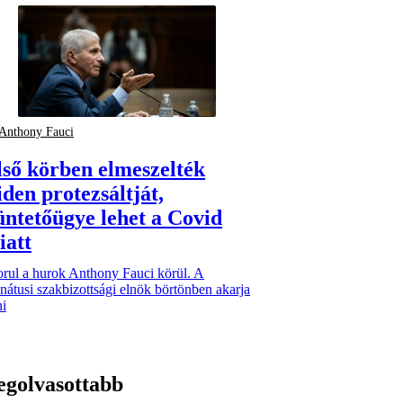
Anthony Fauci
lső körben elmeszelték
iden protezsáltját,
üntetőügye lehet a Covid
iatt
orul a hurok Anthony Fauci körül. A
nátusi szakbizottsági elnök börtönben akarja
ni
egolvasottabb