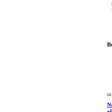
B
víz
N
o