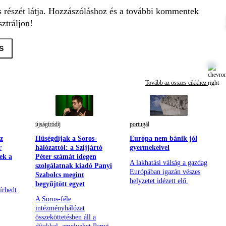
s részét látja. Hozzászóláshoz és a további kommentek
ztráljon!
S
Tovább az összes cikkhez
újságíródíj
portugál
az
Hűségdíjak a Soros-
Európa nem bánik jól
r
hálózattól: a Szijjártó
gyermekeivel
ek a
Péter számát idegen
A lakhatási válság a gazdag
szolgálatnak kiadó Panyi
Európában igazán vészes
Szabolcs megint
helyzetet idézett elő.
begyűjtött egyet
írhedt
A Soros-féle
intézményhálózat
összeköttetésben áll a