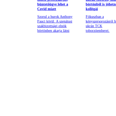
büntetőügye lehet a
börtönből is jöhetn
Covid miatt
kollégái
Szorul a hurok Anthony
Fókuszban a
Fauci körül. A szenátusi
kényszersorozásról h
szakbizottsági elnök
ukrán TCK
börtönben akarja látni
toborzóemberei.