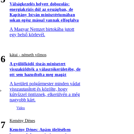
Válságkezelés helyett dobozolás:
energiakrízis dúl az országban, de
Kapitány István minisztériumában
sokan egész mással vannak elfoglalva
A Magyar Nemzet birtokába jutott
egy belső körlevél.
kátai - németh vilmos
6
A gyűlölködő tiszás minisztert
visszaküldték a választókerületébe, de
ott sem hazudtolta meg magát
A kerületi polgármester minden vádat
visszautasított és közölte, hogy
kútvízzel öntöznek, elkerülvén a még
nagyobb kárt.
Kemény Dénes
7
Kemény Dénes: Apám ölelésében