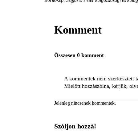
Borítókép: Szijjártó Péter külgazdasági és külü
Komment
Összesen 0 komment
A kommentek nem szerkesztett tar
Mielőtt hozzászólna, kérjük, olv
Jelenleg nincsenek kommentek.
Szóljon hozzá!