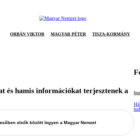
ORBÁN VIKTOR
MAGYAR PÉTER
TISZA-KORMÁNY
F
at és hamis információkat terjesztenek a
bud
Há
hid
keresőben elsők között legyen a Magyar Nemzet