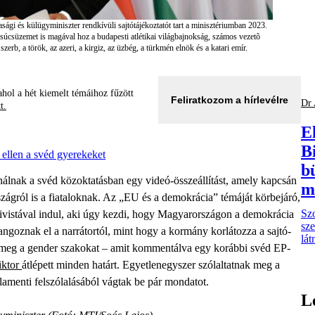
sági és külügyminiszter rendkívüli sajtótájékoztatót tart a minisztériumban 2023.
súcsüzemet is magával hoz a budapesti atlétikai világbajnokság, számos vezetõ
erb, a török, az azeri, a kirgiz, az üzbég, a türkmén elnök és a katari emír.
hol a hét kiemelt témáihoz fűzött
Feliratkozom a hírlevélre
Dr 
tt.
E
B
ellen a svéd gyerekeket
b
nálnak a svéd közoktatásban egy videó-összeállítást, amely kapcsán
m
gról is a fiataloknak. Az „EU és a demokrácia” témáját körbejáró,
Sz
ivistával indul, aki úgy kezdi, hogy Magyarországon a demokrácia
sze
ngoznak el a narrátortól, mint hogy a kormány korlátozza a sajtó-
lát
ti meg a gender szakokat – amit kommentálva egy korábbi svéd EP-
iktor
átlépett minden határt. Egyetlenegyszer szólaltatnak meg a
lamenti felszólalásából vágtak be pár mondatot.
L