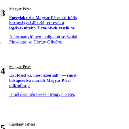
Magyar Péter
3
Energiakrízis: Magyar Péter orbitális
hazugsággal állt elő, ezt csak a
legelvakultabb Tisza-hívek veszik be
A kormányfő nem hallgatott se Szalai
Piroskára, se Hortay Olivérre.
Magyar Péter
4
„Küldjed ki, most azonnal!” — ismét
bekapcsolva maradt Magyar Péter
mikrofonja
Ismét őszintén beszélt Magyar Péter.
Kapitány István
5