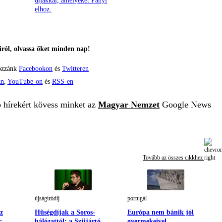
díjakkal, amelyeket Panyi
elhoz.
ról, olvassa őket minden nap!
ozzánk
Facebookon
és
Twitteren
án
,
YouTube-on
és
RSS-en
b hírekért kövess minket az
Magyar Nemzet
Google News
Tovább az összes cikkhez
újságíródíj
portugál
az
Hűségdíjak a Soros-
Európa nem bánik jól
r
hálózattól: a Szijjártó
gyermekeivel