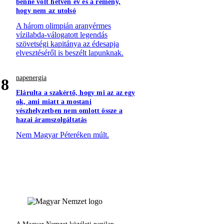
benne volt hetven év és a remény,
hogy nem az utolsó
A három olimpián aranyérmes
vízilabda-válogatott legendás
szövetségi kapitánya az édesapja
elvesztéséről is beszélt lapunknak.
napenergia
8
Elárulta a szakértő, hogy mi az az egy
ok, ami miatt a mostani
vészhelyzetben nem omlott össze a
hazai áramszolgáltatás
Nem Magyar Péteréken múlt.