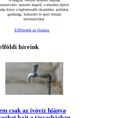
A Magyar Nemzet közéleti napilap
konzervatív, nemzeti alapról, a tényekre építve
adja közre a legfontosabb társadalmi, politikai,
gazdasági, kulturális és sport témájú
információkat.
Előfizetek az újságra
elföldi híreink
em csak az ivóvíz hiánya
kozhat bajt a társasházban