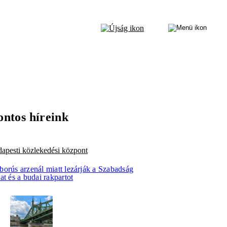
ontos híreink
apesti közlekedési központ
borús arzenál miatt lezárják a Szabadság
at és a budai rakpartot