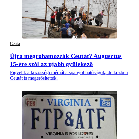
Ceuta
Újra megrohamozzák Ceutát? Augusztus
15-ére szól az újabb gyülekező
Figyelik a közösségi médiát a spanyol hatóságok, de közben
Ceutát is megerősítették.