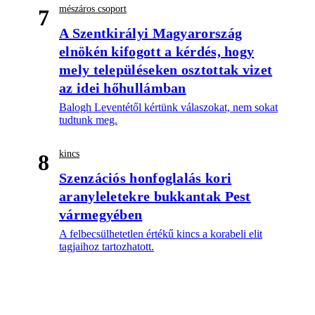
mészáros csoport
7
A Szentkirályi Magyarország
elnökén kifogott a kérdés, hogy
mely településeken osztottak vizet
az idei hőhullámban
Balogh Leventétől kértünk válaszokat, nem sokat
tudtunk meg.
kincs
8
Szenzációs honfoglalás kori
aranyleletekre bukkantak Pest
vármegyében
A felbecsülhetetlen értékű kincs a korabeli elit
tagjaihoz tartozhatott.