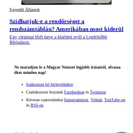
Egyesült Államok
Szidhatjuk-e a rendőrséget a
rendszámtáblán? Amerikában most kiderül
Egy virginiai férfi ügye a kísérleti nyúl a Legfelsőbb
Bíróságon.
Ne maradjon le a Magyar Nemzet legjobb írásairól, olvassa
őket minden nap!
Iratkozzon fel hírlevelünkre
Csatlakozzon hozzánk
Facebookon
és
Twitteren
Kövesse csatornáinkat
Instagrammon
,
Videán
,
YouTube-on
és
RSS-en