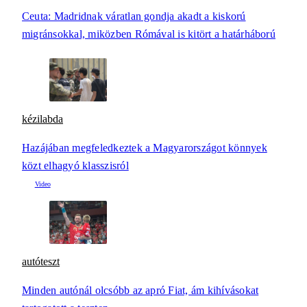
Ceuta: Madridnak váratlan gondja akadt a kiskorú
migránsokkal, miközben Rómával is kitört a határháború
kézilabda
Hazájában megfeledkeztek a Magyarországot könnyek
közt elhagyó klasszisról
autóteszt
Minden autónál olcsóbb az apró Fiat, ám kihívásokat