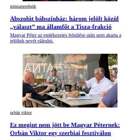
miniszterelnök
Abszolút bábszínház: három jelölt közül
„választ” ma államfőt a Tisza-frakció
Magyar Péter az emlékezetes felsülése után nem akarta a
jelöltek nevét elárulni.
orbán viktor
Ez megint nem jött be Magyar Péternek:
Orbán Viktor egy szerbiai fesztiválon