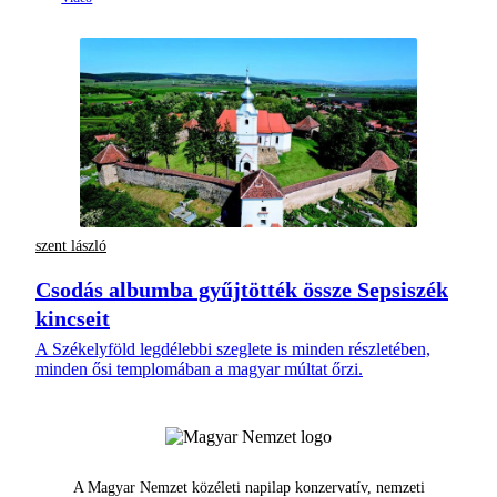
szent lászló
Csodás albumba gyűjtötték össze Sepsiszék
kincseit
A Székelyföld legdélebbi szeglete is minden részletében,
minden ősi templomában a magyar múltat őrzi.
A Magyar Nemzet közéleti napilap konzervatív, nemzeti