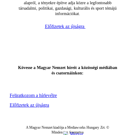
alapról, a tényekre építve adja közre a legfontosabb
társadalmi, politikai, gazdasági, kulturális és sport témájú
információkat.
Előfizetek az újságra
Kövesse a Magyar Nemzet híreit a közösségi médiában
és csatornáinkon:
Feliratkozom a hírlevélre
Előfizetek az újságra
A Magyar Nemzet kiadója a Mediaworks Hungary Zrt. ©
Minden jog fenntartva