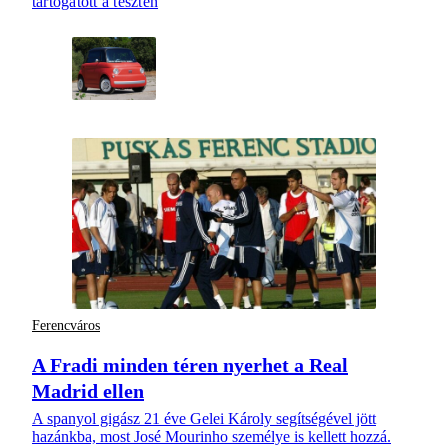
tartogatott a teszten
Ferencváros
A Fradi minden téren nyerhet a Real
Madrid ellen
A spanyol gigász 21 éve Gelei Károly segítségével jött
hazánkba, most José Mourinho személye is kellett hozzá.