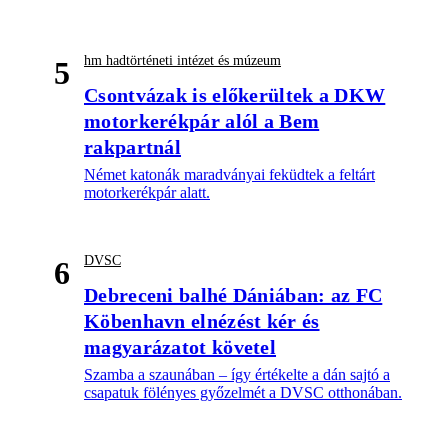
hm hadtörténeti intézet és múzeum
5
Csontvázak is előkerültek a DKW
motorkerékpár alól a Bem
rakpartnál
Német katonák maradványai feküdtek a feltárt
motorkerékpár alatt.
DVSC
6
Debreceni balhé Dániában: az FC
Köbenhavn elnézést kér és
magyarázatot követel
Szamba a szaunában – így értékelte a dán sajtó a
csapatuk fölényes győzelmét a DVSC otthonában.