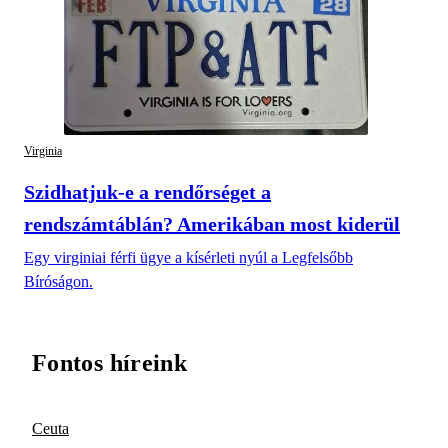
Virginia
Szidhatjuk-e a rendőrséget a
rendszámtáblán? Amerikában most kiderül
Egy virginiai férfi ügye a kísérleti nyúl a Legfelsőbb
Bíróságon.
Fontos híreink
Ceuta