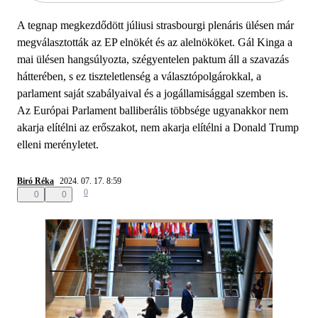
A tegnap megkezdődött júliusi strasbourgi plenáris ülésen már
megválasztották az EP elnökét és az alelnököket. Gál Kinga a
mai ülésen hangsúlyozta, szégyentelen paktum áll a szavazás
hátterében, s ez tiszteletlenség a választópolgárokkal, a
parlament saját szabályaival és a jogállamisággal szemben is.
Az Európai Parlament balliberális többsége ugyanakkor nem
akarja elítélni az erőszakot, nem akarja elítélni a Donald Trump
elleni merényletet.
Biró Réka
2024. 07. 17. 8:59
0
0
0