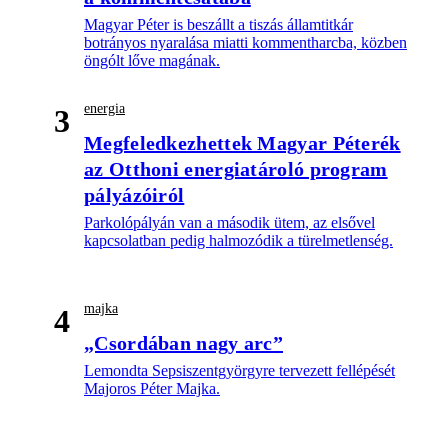
Magyar Péter is beszállt a tiszás államtitkár
botrányos nyaralása miatti kommentharcba, közben
öngólt lőve magának.
energia
3
Megfeledkezhettek Magyar Péterék
az Otthoni energiatároló program
pályázóiról
Parkolópályán van a második ütem, az elsővel
kapcsolatban pedig halmozódik a türelmetlenség.
majka
4
„Csordában nagy arc”
Lemondta Sepsiszentgyörgyre tervezett fellépését
Majoros Péter Majka.