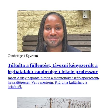
Cambridge-i Egyetem
Túltolta a füllentést, távozni kényszerült a
legfiatalabb cambridge-i fekete professzor
Jason Arday naponta futotta a maratonokat szárkapocscsont-
hajszáltöréssel. Vagy mégsem. Kiújult a kultúrharc a
briteknél.