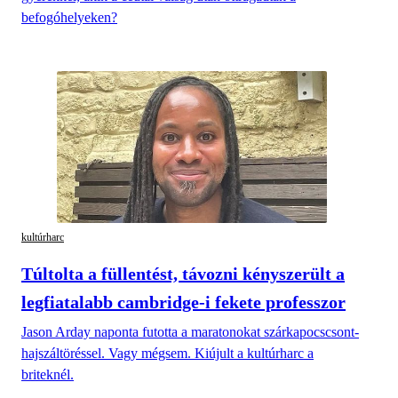
befogóhelyeken?
kultúrharc
Túltolta a füllentést, távozni kényszerült a
legfiatalabb cambridge-i fekete professzor
Jason Arday naponta futotta a maratonokat szárkapocscsont-
hajszáltöréssel. Vagy mégsem. Kiújult a kultúrharc a
briteknél.