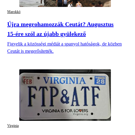
Marokkó
Újra megrohamozzák Ceutát? Augusztus
15-ére szól az újabb gyülekező
Figyelik a közösségi médiát a spanyol hatóságok, de közben
Ceutát is megerősítették.
Virginia