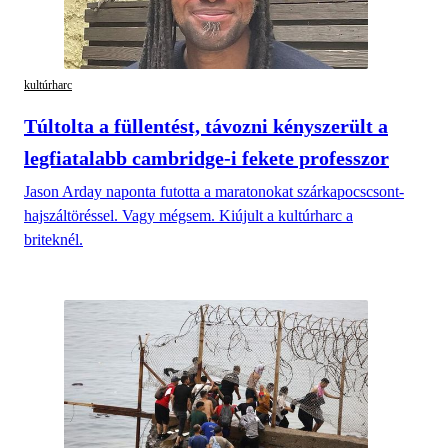
kultúrharc
Túltolta a füllentést, távozni kényszerült a
legfiatalabb cambridge-i fekete professzor
Jason Arday naponta futotta a maratonokat szárkapocscsont-
hajszáltöréssel. Vagy mégsem. Kiújult a kultúrharc a
briteknél.