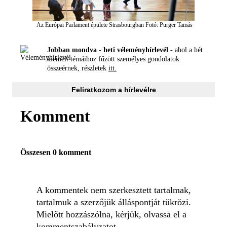
Az Európai Parlament épülete Strasbourgban
Fotó: Purger Tamás
Jobban mondva - heti véleményhírlevél -
ahol a hét
kiemelt témáihoz fűzött személyes gondolatok
összeérnek, részletek
itt.
Feliratkozom a hírlevélre
Komment
Összesen 0 komment
A kommentek nem szerkesztett tartalmak,
tartalmuk a szerzőjük álláspontját tükrözi.
Mielőtt hozzászólna, kérjük, olvassa el a
kommentszabályzatot
.