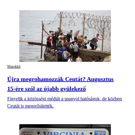
Marokkó
Újra megrohamozzák Ceutát? Augusztus
15-ére szól az újabb gyülekező
Figyelik a közösségi médiát a spanyol hatóságok, de közben
Ceutát is megerősítették.