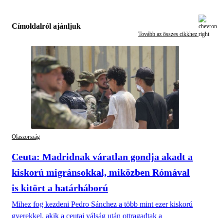
Címoldalról ajánljuk
Tovább az összes cikkhez
Olaszország
Ceuta: Madridnak váratlan gondja akadt a
kiskorú migránsokkal, miközben Rómával
is kitört a határháború
Mihez fog kezdeni Pedro Sánchez a több mint ezer kiskorú
gyerekkel, akik a ceutai válság után ottragadtak a