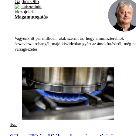
Gajdics Ottó
miniszterelnök
Magamutogatás
Vagyunk itt pár millióan, akik szerint az, hogy a miniszterelnök
összevissza rohangál, majd kisvideókat gyárt az ámokfutásáról, még 
válságkezelés.
tisza