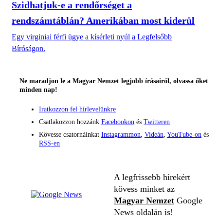
Szidhatjuk-e a rendőrséget a
rendszámtáblán? Amerikában most kiderül
Egy virginiai férfi ügye a kísérleti nyúl a Legfelsőbb
Bíróságon.
Ne maradjon le a Magyar Nemzet legjobb írásairól, olvassa őket
minden nap!
Iratkozzon fel hírlevelünkre
Csatlakozzon hozzánk
Facebookon
és
Twitteren
Kövesse csatornáinkat
Instagrammon
,
Videán
,
YouTube-on
és
RSS-en
A legfrissebb hírekért
kövess minket az
Magyar Nemzet
Google
News oldalán is!