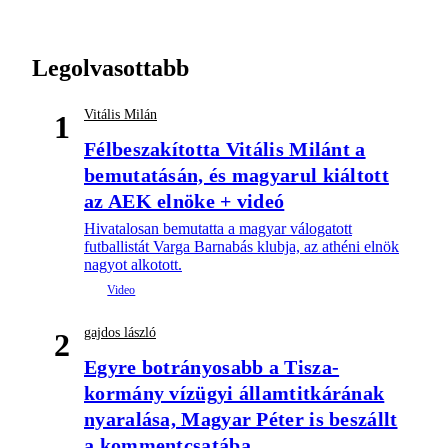
Legolvasottabb
Vitális Milán
1
Félbeszakította Vitális Milánt a
bemutatásán, és magyarul kiáltott
az AEK elnöke + videó
Hivatalosan bemutatta a magyar válogatott
futballistát Varga Barnabás klubja, az athéni elnök
nagyot alkotott.
gajdos lászló
2
Egyre botrányosabb a Tisza-
kormány vízügyi államtitkárának
nyaralása, Magyar Péter is beszállt
a kommentcsatába