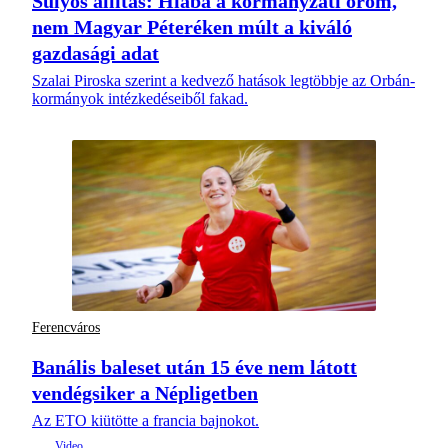
Súlyos állítás: Hiába a kormányzati öröm,
nem Magyar Péteréken múlt a kiváló
gazdasági adat
Szalai Piroska szerint a kedvező hatások legtöbbje az Orbán-
kormányok intézkedéseiből fakad.
Ferencváros
Banális baleset után 15 éve nem látott
vendégsiker a Népligetben
Az ETO kiütötte a francia bajnokot.