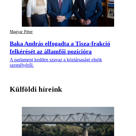
Magyar Péter
Baka András elfogadta a Tisza-frakció
felkérését az államfői pozícióra
A parlament kedden szavaz a köztársasági elnök
személyéről.
Külföldi híreink