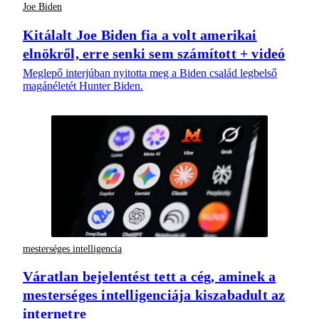
Joe Biden
Kitálalt Joe Biden fia a volt amerikai
elnökről, erre senki sem számított + videó
Meglepő interjúban nyitotta meg a Biden család legbelső
magánéletét Hunter Biden.
mesterséges intelligencia
Váratlan bejelentést tett a cég, aminek a
mesterséges intelligenciája kiszabadult az
internetre