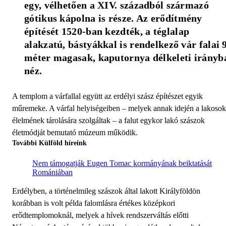
egy, vélhetően a XIV. századból származó 
gótikus kápolna is része. Az erődítmény 
építését 1520-ban kezdték, a téglalap 
alakzatú, bástyákkal is rendelkező vár falai 9
méter magasak, kaputornya délkeleti irányba
néz.
A templom a várfallal együtt az erdélyi szász építészet egyik
műremeke. A várfal helyiségeiben – melyek annak idején a lakosok
élelmének tárolására szolgáltak – a falut egykor lakó szászok
életmódját bemutató múzeum működik.
További Külföld híreink
Nem támogatják Eugen Tomac kormányának beiktatását
Romániában
Erdélyben, a történelmileg szászok által lakott Királyföldön
korábban is volt példa falomlásra értékes középkori
erődtemplomoknál, melyek a hívek rendszerváltás előtti