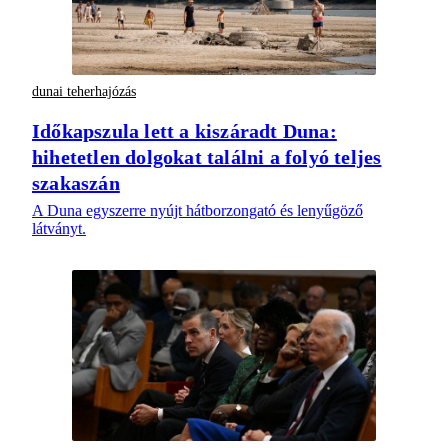
dunai teherhajózás
Időkapszula lett a kiszáradt Duna:
hihetetlen dolgokat találni a folyó teljes
szakaszán
A Duna egyszerre nyújt hátborzongató és lenyűgöző
látványt.