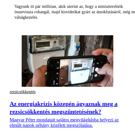
Vagyunk itt pár millióan, akik szerint az, hogy a miniszterelnök
összevissza rohangál, majd kisvideókat gyárt az ámokfutásáról, még 
válságkezelés.
rezsicsökkentés
Az energiakrízis közepén ágyaznak meg a
rezsicsökkentés megszüntetésének?
Magyar Péter mondatait sajátos megvilágításba helyezi az
elmúlt napok néhány közéleti megszólalása.