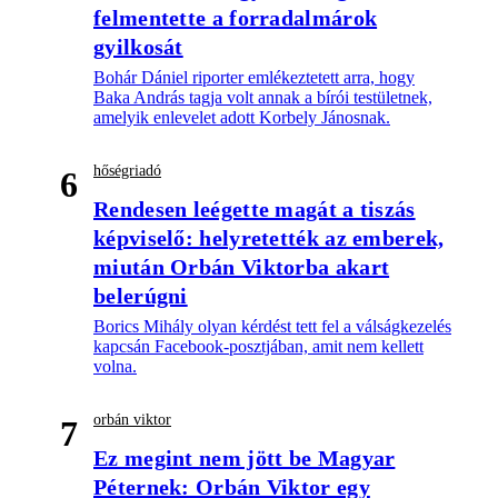
felmentette a forradalmárok
gyilkosát
Bohár Dániel riporter emlékeztetett arra, hogy
Baka András tagja volt annak a bírói testületnek,
amelyik enlevelet adott Korbely Jánosnak.
hőségriadó
6
Rendesen leégette magát a tiszás
képviselő: helyretették az emberek,
miután Orbán Viktorba akart
belerúgni
Borics Mihály olyan kérdést tett fel a válságkezelés
kapcsán Facebook-posztjában, amit nem kellett
volna.
orbán viktor
7
Ez megint nem jött be Magyar
Péternek: Orbán Viktor egy