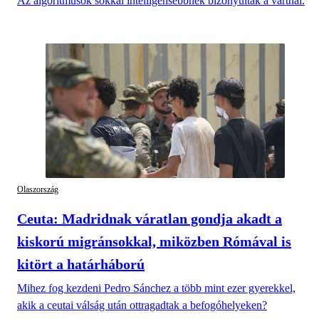
Az algoritmusok sokkal intelligensebbnek bizonyultak a vártnál.
Olaszország
Ceuta: Madridnak váratlan gondja akadt a
kiskorú migránsokkal, miközben Rómával is
kitört a határháború
Mihez fog kezdeni Pedro Sánchez a több mint ezer gyerekkel,
akik a ceutai válság után ottragadtak a befogóhelyeken?