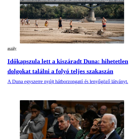
aszály
Időkapszula lett a kiszáradt Duna: hihetetlen
dolgokat találni a folyó teljes szakaszán
A Duna egyszerre nyújt hátborzongató és lenyűgöző látványt.