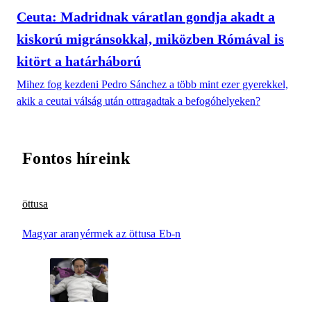
Ceuta: Madridnak váratlan gondja akadt a
kiskorú migránsokkal, miközben Rómával is
kitört a határháború
Mihez fog kezdeni Pedro Sánchez a több mint ezer gyerekkel,
akik a ceutai válság után ottragadtak a befogóhelyeken?
Fontos híreink
öttusa
Magyar aranyérmek az öttusa Eb-n