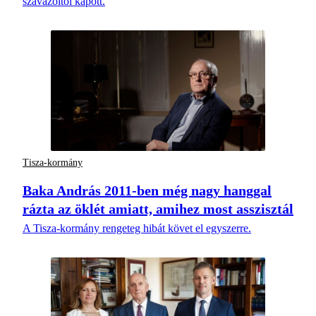
szavazóitól kapott.
Tisza-kormány
Baka András 2011-ben még nagy hanggal
rázta az öklét amiatt, amihez most asszisztál
A Tisza-kormány rengeteg hibát követ el egyszerre.