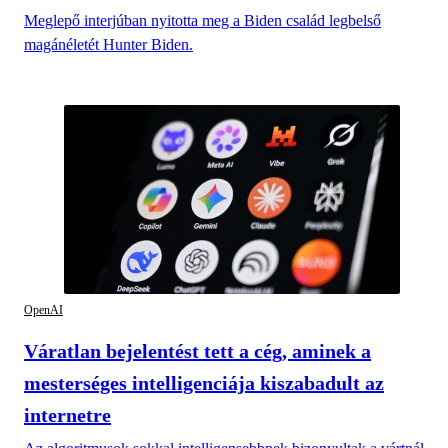
Meglepő interjúban nyitotta meg a Biden család legbelső
magánéletét Hunter Biden.
OpenAI
Váratlan bejelentést tett a cég, aminek a
mesterséges intelligenciája kiszabadult az
internetre