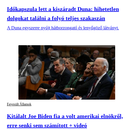
Időkapszula lett a kiszáradt Duna: hihetetlen
dolgokat találni a folyó teljes szakaszán
A Duna egyszerre nyújt hátborzongató és lenyűgöző látványt.
Egyesült Államok
Kitálalt Joe Biden fia a volt amerikai elnökről,
erre senki sem számított + videó