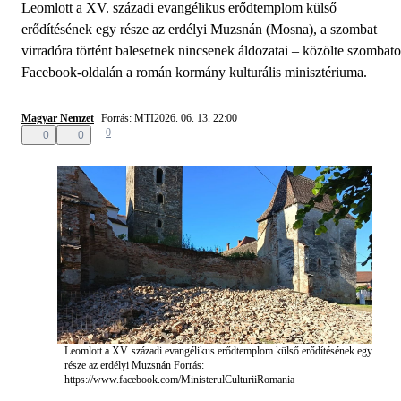
Leomlott a XV. századi evangélikus erődtemplom külső
erődítésének egy része az erdélyi Muzsnán (Mosna), a szombat
virradóra történt balesetnek nincsenek áldozatai – közölte szombat
Facebook-oldalán a román kormány kulturális minisztériuma.
Magyar Nemzet
Forrás: MTI
2026. 06. 13. 22:00
0
0
0
Leomlott a XV. századi evangélikus erődtemplom külső erődítésének egy
része az erdélyi Muzsnán
Forrás:
https://www.facebook.com/MinisterulCulturiiRomania