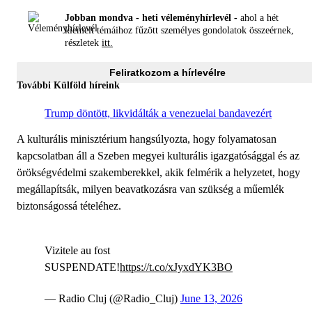
Jobban mondva - heti véleményhírlevél -
ahol a hét
kiemelt témáihoz fűzött személyes gondolatok összeérnek,
részletek
itt.
Feliratkozom a hírlevélre
További Külföld híreink
Trump döntött, likvidálták a venezuelai bandavezért
A kulturális minisztérium hangsúlyozta, hogy folyamatosan
kapcsolatban áll a Szeben megyei kulturális igazgatósággal és az
örökségvédelmi szakemberekkel, akik felmérik a helyzetet, hogy
megállapítsák, milyen beavatkozásra van szükség a műemlék
biztonságossá tételéhez.
Vizitele au fost
SUSPENDATE!
https://t.co/xJyxdYK3BO
— Radio Cluj (@Radio_Cluj)
June 13, 2026