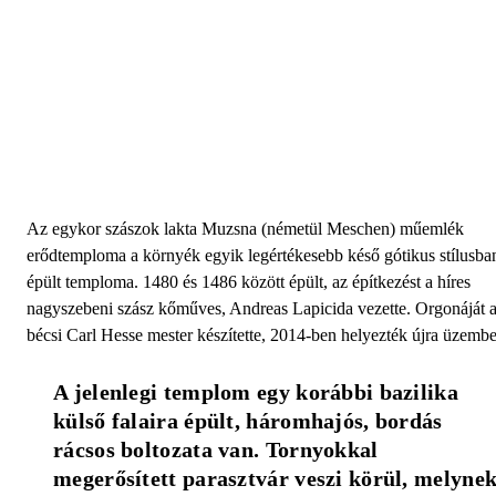
Az egykor szászok lakta Muzsna (németül Meschen) műemlék
erődtemploma a környék egyik legértékesebb késő gótikus stílusba
épült temploma. 1480 és 1486 között épült, az építkezést a híres
nagyszebeni szász kőműves, Andreas Lapicida vezette. Orgonáját 
bécsi Carl Hesse mester készítette, 2014-ben helyezték újra üzembe
A jelenlegi templom egy korábbi bazilika 
külső falaira épült, háromhajós, bordás 
rácsos boltozata van. Tornyokkal 
megerősített parasztvár veszi körül, melynek