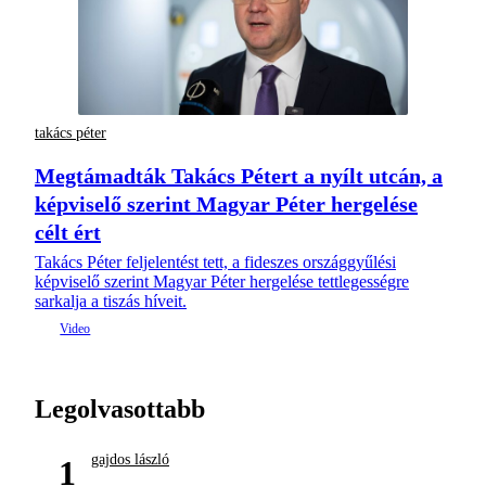
takács péter
Megtámadták Takács Pétert a nyílt utcán, a
képviselő szerint Magyar Péter hergelése
célt ért
Takács Péter feljelentést tett, a fideszes országgyűlési
képviselő szerint Magyar Péter hergelése tettlegességre
sarkalja a tiszás híveit.
Legolvasottabb
gajdos lászló
1