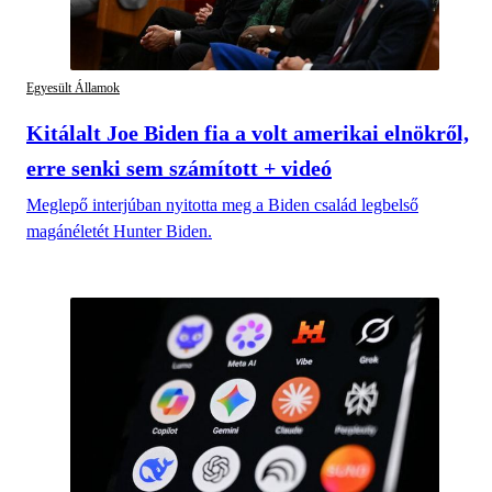
Egyesült Államok
Kitálalt Joe Biden fia a volt amerikai elnökről,
erre senki sem számított + videó
Meglepő interjúban nyitotta meg a Biden család legbelső
magánéletét Hunter Biden.