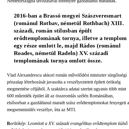
Németországba távozásával többnyire gazdátlanul maradtak.
2016-ban a Brassó megyei Szászveresmart 
(románul Rotbav, németül Rothbach) XIII. 
századi, román stílusban épült 
erődtemplomának tornya, illetve a templom 
egy része omlott le, majd Rádos (románul 
Roades, németül Radeln) XV. századi 
templomának tornya omlott össze.
Vlad Alexandrescu akkori román művelődési miniszter sürgősségi
pénzalap létrehozását javasolta a veszélyeztetett épített örökség
megmentése céljából. A szaktárca adatai szerint ugyanis több mint
600 műemlék épület áll az összeomlás szélén Romániában,
elsősorban a gazdátlanul maradt szász erődtemplomokat fenyegeti 
megsemmisülés veszélye, írta az MTI.
B
orítókép: Leomlott a XV. századi evangélikus erődtemplom külső