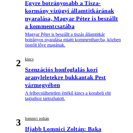
Egyre botrányosabb a Tisza-
kormány vízügyi államtitkárának
nyaralása, Magyar Péter is beszállt
a kommentcsatába
Magyar Péter is beszállt a tiszás államtitkár
botrányos nyaralása miatti kommentharcba, közben
öngólt lőve magának.
kincs
2
Szenzációs honfoglalás kori
aranyleletekre bukkantak Pest
vármegyében
A felbecsülhetetlen értékű kincs a korabeli elit
tagjaihoz tartozhatott.
lomnici zoltán
3
Ifjabb Lomnici Zoltán: Baka