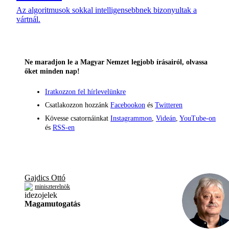
Az algoritmusok sokkal intelligensebbnek bizonyultak a
vártnál.
Ne maradjon le a Magyar Nemzet legjobb írásairól, olvassa
őket minden nap!
Iratkozzon fel hírlevelünkre
Csatlakozzon hozzánk
Facebookon
és
Twitteren
Kövesse csatornáinkat
Instagrammon
,
Videán
,
YouTube-on
és
RSS-en
Gajdics Ottó
miniszterelnök
Magamutogatás