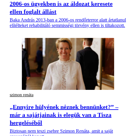
2006-os ügyekben is az áldozat keresete
ellen foglalt állást
Baka András 2013-ban a 2006-os rendőrterror alatt ártatlanul
elítélteket rehabilitáló semmisségi törvény ellen is tiltakozott.
szimon renáta
„Ennyire hülyének nėznek bennünket?” –
már a sajátjainak is elegük van a Tisza
hergeléséből
Biztosan nem teszi zsebre Szimon Renáta, amit a saját