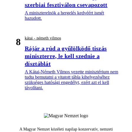
szerbiai fesztiválon csevapozott
A miniszterelnök a hergelés kedvéért ismét
hazudott.
kátai - németh vilmos
8
Rájár a rúd a gyűlölködő tiszás
miniszterre, le kell szednie a
dísztáblát
A Kátai-Németh Vilmos vezette minisztérium nem
tudta bemutatni a vitatott tábla kihelyezéséhez
szükséges hatósági engedélyt, ezért azt el kell
távolítani.
A Magyar Nemzet közéleti napilap konzervatív, nemzeti