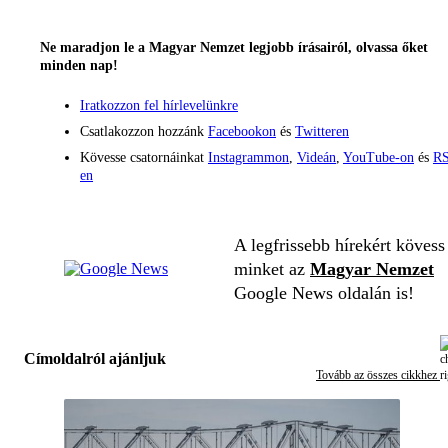
Ne maradjon le a Magyar Nemzet legjobb írásairól, olvassa őket
minden nap!
Iratkozzon fel hírlevelünkre
Csatlakozzon hozzánk
Facebookon
és
Twitteren
Kövesse csatornáinkat
Instagrammon
,
Videán
,
YouTube-on
és
RS
en
A legfrissebb hírekért kövess
minket az
Magyar Nemzet
Google News oldalán is!
Címoldalról ajánljuk
Tovább az összes cikkhez