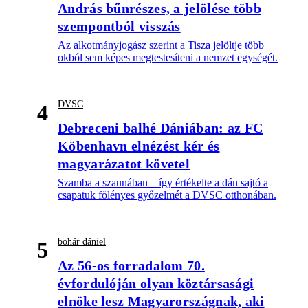
András bűnrészes, a jelölése több
szempontból visszás
Az alkotmányjogász szerint a Tisza jelöltje több
okból sem képes megtestesíteni a nemzet egységét.
DVSC
4
Debreceni balhé Dániában: az FC
Köbenhavn elnézést kér és
magyarázatot követel
Szamba a szaunában – így értékelte a dán sajtó a
csapatuk fölényes győzelmét a DVSC otthonában.
bohár dániel
5
Az 56-os forradalom 70.
évfordulóján olyan köztársasági
elnöke lesz Magyarországnak, aki