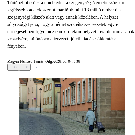
Történelmi csúcsra emelkedett a szegénység Németországban: a
legfrissebb adatok szerint már több mint 13 millió ember él a
szegénységi küszöb alatt vagy annak közelében. A helyzet
súlyosságát jelzi, hogy a német szociális szervezetek egyre
erőteljesebben figyelmeztetnek a rekordhelyzet további romlásának
veszélyére, különösen a tervezett jóléti kiadáscsökkentések
fényében.
Magyar Nemzet
Forrás: Origo
2026. 06. 04. 3:36
0
0
0