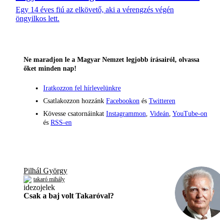
Egy 14 éves fiú az elkövető, aki a vérengzés végén
öngyilkos lett.
Ne maradjon le a Magyar Nemzet legjobb írásairól, olvassa
őket minden nap!
Iratkozzon fel hírlevelünkre
Csatlakozzon hozzánk
Facebookon
és
Twitteren
Kövesse csatornáinkat
Instagrammon
,
Videán
,
YouTube-on
és
RSS-en
Pilhál György
takaró mihály
Csak a baj volt Takaróval?