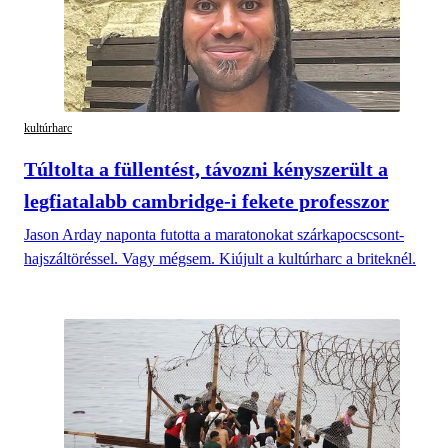
kultúrharc
Túltolta a füllentést, távozni kényszerült a
legfiatalabb cambridge-i fekete professzor
Jason Arday naponta futotta a maratonokat szárkapocscsont-
hajszáltöréssel. Vagy mégsem. Kiújult a kultúrharc a briteknél.