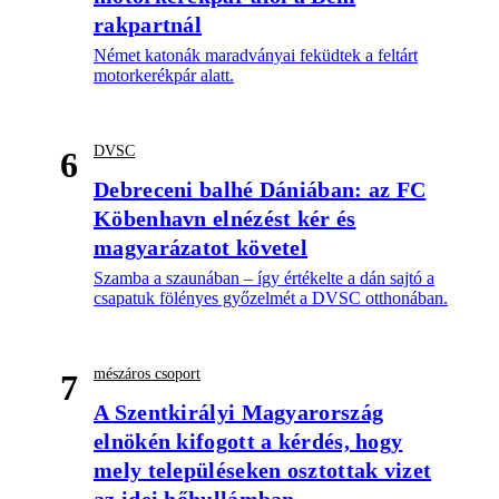
rakpartnál
Német katonák maradványai feküdtek a feltárt
motorkerékpár alatt.
DVSC
6
Debreceni balhé Dániában: az FC
Köbenhavn elnézést kér és
magyarázatot követel
Szamba a szaunában – így értékelte a dán sajtó a
csapatuk fölényes győzelmét a DVSC otthonában.
mészáros csoport
7
A Szentkirályi Magyarország
elnökén kifogott a kérdés, hogy
mely településeken osztottak vizet
az idei hőhullámban