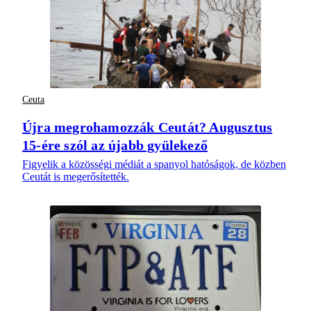
Ceuta
Újra megrohamozzák Ceutát? Augusztus
15-ére szól az újabb gyülekező
Figyelik a közösségi médiát a spanyol hatóságok, de közben
Ceutát is megerősítették.