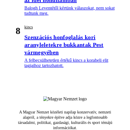
Balogh Leventétől kértünk válaszokat, nem sokat
tudtunk meg.
kincs
8
Szenzációs honfoglalás kori
aranyleletekre bukkantak Pest
vármegyében
A felbecsülhetetlen értékű kincs a korabeli elit
tagjaihoz tartozhatott.
A Magyar Nemzet közéleti napilap konzervatív, nemzeti
alapról, a tényekre építve adja közre a legfontosabb
társadalmi, politikai, gazdasági, kulturális és sport témájú
információkat.