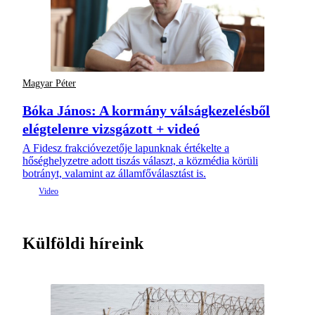
Magyar Péter
Bóka János: A kormány válságkezelésből
elégtelenre vizsgázott + videó
A Fidesz frakcióvezetője lapunknak értékelte a
hőséghelyzetre adott tiszás választ, a közmédia körüli
botrányt, valamint az államfőválasztást is.
Külföldi híreink