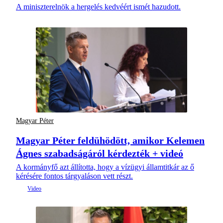
A miniszterelnök a hergelés kedvéért ismét hazudott.
Magyar Péter
Magyar Péter feldühödött, amikor Kelemen
Ágnes szabadságáról kérdezték + videó
A kormányfő azt állította, hogy a vízügyi államtitkár az ő
kérésére fontos tárgyaláson vett részt.