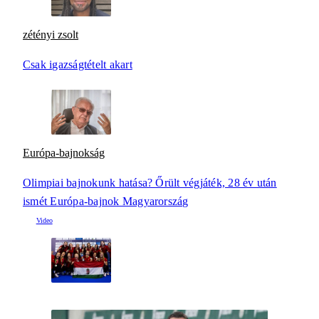
zétényi zsolt
Csak igazságtételt akart
Európa-bajnokság
Olimpiai bajnokunk hatása? Őrült végjáték, 28 év után
ismét Európa-bajnok Magyarország