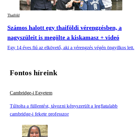
Thaiföld
Számos halott egy thaiföldi vérengzésben, a
nagyszüleit is megölte a kiskamasz + videó
Egy 14 éves fiú az elkövető, aki a vérengzés végén öngyilkos lett.
Fontos híreink
Cambridge-i Egyetem
Túltolta a füllentést, távozni kényszerült a legfiatalabb
cambridge-i fekete professzor