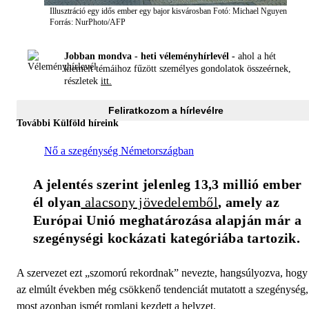
Illusztráció egy idős ember egy bajor kisvárosban
Fotó: Michael Nguyen
Forrás: NurPhoto/AFP
Jobban mondva - heti véleményhírlevél -
ahol a hét
kiemelt témáihoz fűzött személyes gondolatok összeérnek,
részletek
itt.
Feliratkozom a hírlevélre
További Külföld híreink
Nő a szegénység Németországban
A jelentés szerint jelenleg 13,3 millió ember 
él olyan
 alacsony jövedelemből
, amely az 
Európai Unió meghatározása alapján már a 
szegénységi kockázati kategóriába tartozik. 
A szervezet ezt „szomorú rekordnak” nevezte, hangsúlyozva, hogy
az elmúlt években még csökkenő tendenciát mutatott a szegénység,
most azonban ismét romlani kezdett a helyzet.