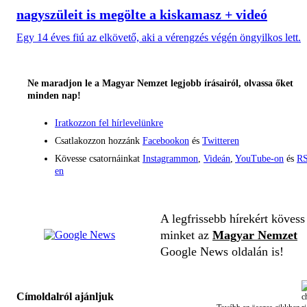
nagyszüleit is megölte a kiskamasz + videó
Egy 14 éves fiú az elkövető, aki a vérengzés végén öngyilkos lett.
Ne maradjon le a Magyar Nemzet legjobb írásairól, olvassa őket
minden nap!
Iratkozzon fel hírlevelünkre
Csatlakozzon hozzánk
Facebookon
és
Twitteren
Kövesse csatornáinkat
Instagrammon
,
Videán
,
YouTube-on
és
RS
en
A legfrissebb hírekért kövess
minket az
Magyar Nemzet
Google News oldalán is!
Címoldalról ajánljuk