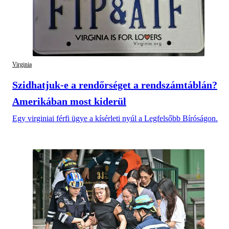
Virginia
Szidhatjuk-e a rendőrséget a rendszámtáblán?
Amerikában most kiderül
Egy virginiai férfi ügye a kísérleti nyúl a Legfelsőbb Bíróságon.