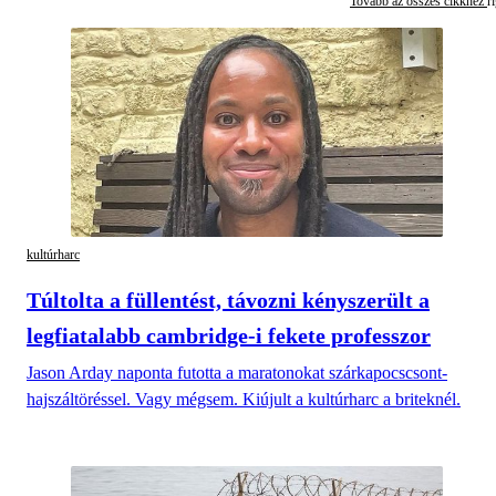
Tovább az összes cikkhez
kultúrharc
Túltolta a füllentést, távozni kényszerült a
legfiatalabb cambridge-i fekete professzor
Jason Arday naponta futotta a maratonokat szárkapocscsont-
hajszáltöréssel. Vagy mégsem. Kiújult a kultúrharc a briteknél.