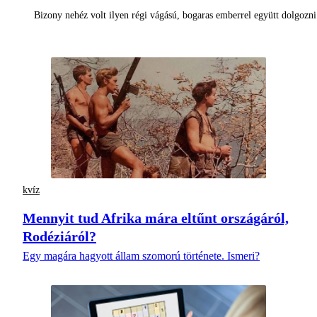
Bizony nehéz volt ilyen régi vágású, bogaras emberrel együtt dolgoz
kvíz
Mennyit tud Afrika mára eltűnt országáról,
Rodéziáról?
Egy magára hagyott állam szomorú története. Ismeri?