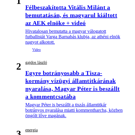
1
Félbeszakította Vitális Milánt a
bemutatásán, és magyarul kiáltott
az AEK elnöke + videó
Hivatalosan bemutatta a magyar válogatott
futballistát Varga Barnabás klubja, az athéni elnök
nagyot alkotott.
gajdos lászló
2
Egyre botrányosabb a Tisza-
kormány vízügyi államtitkárának
nyaralása, Magyar Péter is beszállt
a kommentcsatába
Magyar Péter is beszállt a tiszás államtitkár
botrányos nyaralása miatti kommentharcba, közben
öngólt lőve magának.
energia
3