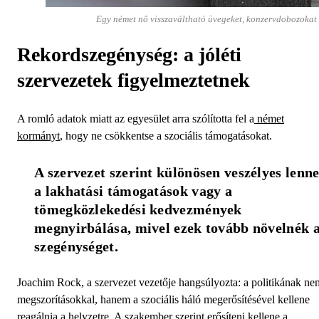
Egy német nő visszaváltható üvegeket, konzervdobozokat 
Rekordszegénység: a jóléti
szervezetek figyelmeztetnek
A romló adatok miatt az egyesület arra szólította fel a
német
kormányt
, hogy ne csökkentse a szociális támogatásokat.
A szervezet szerint különösen veszélyes lenne
a lakhatási támogatások vagy a 
tömegközlekedési kedvezmények 
megnyirbálása, mivel ezek tovább növelnék a
szegénységet.
Joachim Rock, a szervezet vezetője hangsúlyozta: a politikának ne
megszorításokkal, hanem a szociális háló megerősítésével kellene
reagálnia a helyzetre. A szakember szerint erősíteni kellene a