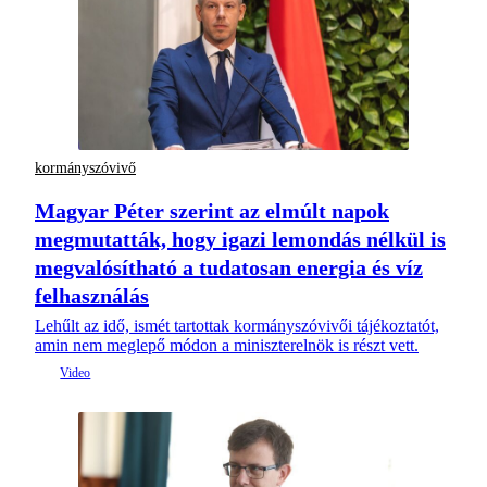
kormányszóvivő
Magyar Péter szerint az elmúlt napok
megmutatták, hogy igazi lemondás nélkül is
megvalósítható a tudatosan energia és víz
felhasználás
Lehűlt az idő, ismét tartottak kormányszóvivői tájékoztatót,
amin nem meglepő módon a miniszterelnök is részt vett.