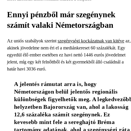
Ennyi pénzből már szegénynek
számít valaki Németországban
Az uniós szabályok szerint
szegénységi kockázatnak van kitéve
az,
akinek jövedelme nem éri el a mediánkereset 60 százalékát. Egy
egyedül élő ember esetében ez havi nettó 1446 eurós jövedelmet
jelent, míg egy két felnőttből és két gyermekből álló családnál a
határ havi 3036 euró.
A jelentés rámutat arra is, hogy 
Németországon belül jelentős regionális 
különbségek figyelhetők meg. A legkedvezőbb
helyzetben Bajorország van, ahol a lakosság 
12,6 százaléka számít szegénynek. Ez 
kevesebb mint fele a sereghajtó Bréma 
tartomány adatának, ahol a szegénységi ráta 