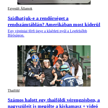
Egyesült Államok
Szidhatjuk-e a rendőrséget a
rendszámtáblán? Amerikában most kiderül
Egy virginiai férfi ügye a kísérleti nyúl a Legfelsőbb
Bíróságon.
Thaiföld
Számos halott egy thaiföldi vérengzésben, a
nagyszüleit is megölte a kiskamasz + videó