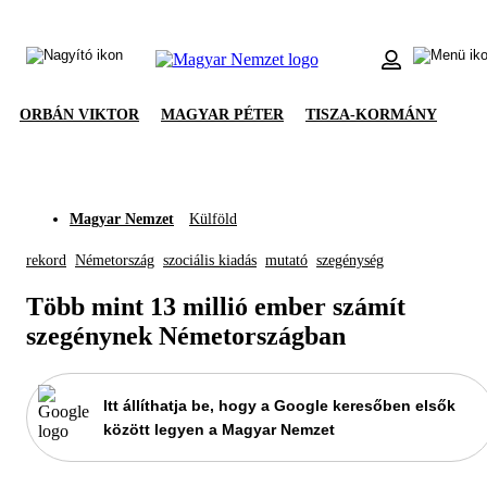
ORBÁN VIKTOR
MAGYAR PÉTER
TISZA-KORMÁNY
Magyar Nemzet
Külföld
rekord
Németország
szociális kiadás
mutató
szegénység
Több mint 13 millió ember számít
szegénynek Németországban
Itt állíthatja be, hogy a Google keresőben elsők
között legyen a Magyar Nemzet