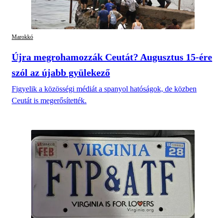
Marokkó
Újra megrohamozzák Ceutát? Augusztus 15-ére
szól az újabb gyülekező
Figyelik a közösségi médiát a spanyol hatóságok, de közben
Ceutát is megerősítették.