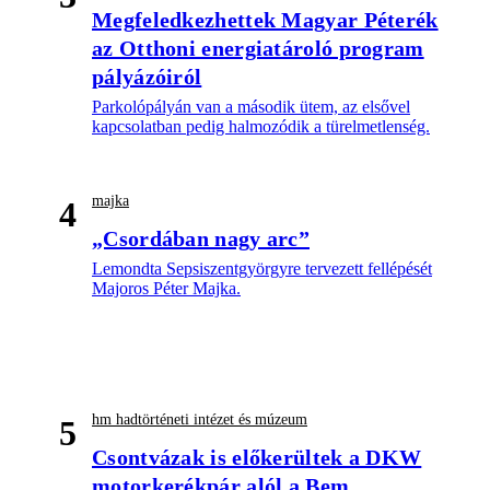
Megfeledkezhettek Magyar Péterék
az Otthoni energiatároló program
pályázóiról
Parkolópályán van a második ütem, az elsővel
kapcsolatban pedig halmozódik a türelmetlenség.
majka
4
„Csordában nagy arc”
Lemondta Sepsiszentgyörgyre tervezett fellépését
Majoros Péter Majka.
hm hadtörténeti intézet és múzeum
5
Csontvázak is előkerültek a DKW
motorkerékpár alól a Bem