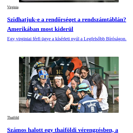
Virginia
Szidhatjuk-e a rendőrséget a rendszámtáblán?
Amerikában most kiderül
Egy virginiai férfi ügye a kísérleti nyúl a Legfelsőbb Bíróságon.
Thaiföld
Számos halott egy thaiföldi vérengzésben, a