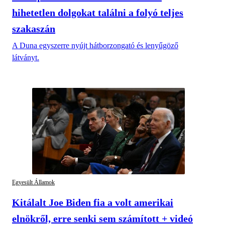
hihetetlen dolgokat találni a folyó teljes
szakaszán
A Duna egyszerre nyújt hátborzongató és lenyűgöző
látványt.
Egyesült Államok
Kitálalt Joe Biden fia a volt amerikai
elnökről, erre senki sem számított + videó