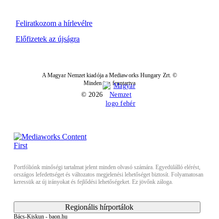
Feliratkozom a hírlevélre
Előfizetek az újságra
A Magyar Nemzet kiadója a Mediaworks Hungary Zrt. ©
Minden jog fenntartva
© 2026
Portfóliónk minőségi tartalmat jelent minden olvasó számára. Egyedülálló elérést,
országos lefedettséget és változatos megjelenési lehetőséget biztosít. Folyamatosan
keressük az új irányokat és fejlődési lehetőségeket. Ez jövőnk záloga.
Regionális hírportálok
Bács-Kiskun - baon.hu