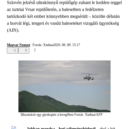
Szlovén jelzésű ultrakönnyű repülőgép zuhant le kedden reggel
az isztriai Vrsar repülőterén, a balesetben a fedélzeten
tartózkodó két ember könnyebben megsérült – közölte délután
a horvát légi, tengeri és vasúti baleseteket vizsgáló ügynökség
(AIN).
Magyar Nemzet
Forrás: Xinhua
2026. 06. 09. 15:17
0
0
0
Illusztráció egy girokopter a levegőben
Forrás: Xinhua/AFP
Jobban mondva - heti véleményhírlevél -
ahol a hét