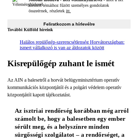
kiemelt témáihoz fűzött személyes gondolatok
összeérnek, részletek
itt.
Feliratkozom a hírlevélre
További Külföld híreink
Halálos repülőgép-szerencsétlenség Horvátországban:
ismert vállalkozó is van az áldozatok között
Kisrepülőgép zuhant le ismét
Az AIN a balesetről a horvát belügyminisztérium operatív
kommunikációs központjától és a polgári védelem operatív
központjától kapott tájékoztatást.
Az isztriai rendőrség korábban még arról 
számolt be, hogy a balesetben egy ember 
sérült meg, és a helyszínre minden 
sürgősségi szolgálatot – a rendőrséget, a 