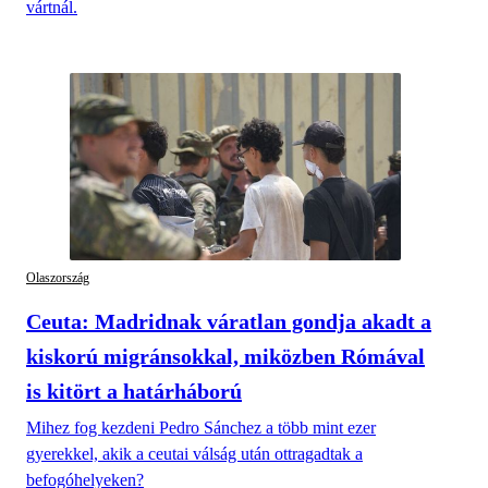
vártnál.
Olaszország
Ceuta: Madridnak váratlan gondja akadt a
kiskorú migránsokkal, miközben Rómával
is kitört a határháború
Mihez fog kezdeni Pedro Sánchez a több mint ezer
gyerekkel, akik a ceutai válság után ottragadtak a
befogóhelyeken?