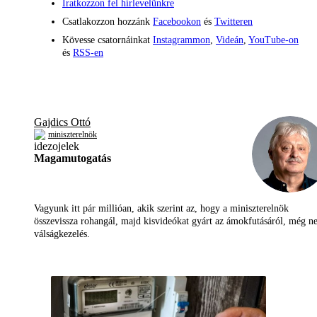
Iratkozzon fel hírlevelünkre
Csatlakozzon hozzánk
Facebookon
és
Twitteren
Kövesse csatornáinkat
Instagrammon
,
Videán
,
YouTube-on
és
RSS-en
Gajdics Ottó
miniszterelnök
Magamutogatás
Vagyunk itt pár millióan, akik szerint az, hogy a miniszterelnök
összevissza rohangál, majd kisvideókat gyárt az ámokfutásáról, még 
válságkezelés.