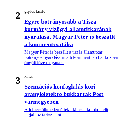
gajdos lászló
2
Egyre botrányosabb a Tisza-
kormány vízügyi államtitkárának
nyaralása, Magyar Péter is beszállt
a kommentcsatába
Magyar Péter is beszállt a tiszás államtitkár
botrányos nyaralása miatti kommentharcba, közben
öngólt lőve magának.
kincs
3
Szenzációs honfoglalás kori
aranyleletekre bukkantak Pest
vármegyében
A felbecsülhetetlen értékű kincs a korabeli elit
tagjaihoz tartozhatott.