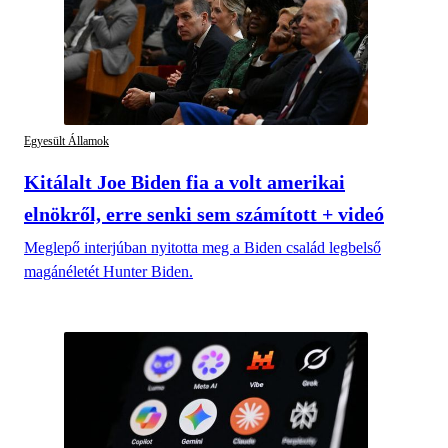
Egyesült Államok
Kitálalt Joe Biden fia a volt amerikai
elnökről, erre senki sem számított + videó
Meglepő interjúban nyitotta meg a Biden család legbelső
magánéletét Hunter Biden.