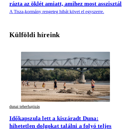
rázta az öklét amiatt, amihez most asszisztál
A Tisza-kormány rengeteg hibát követ el egyszerre.
Külföldi híreink
dunai teherhajózás
Időkapszula lett a kiszáradt Duna:
hihetetlen dolgokat találni a folyó teljes