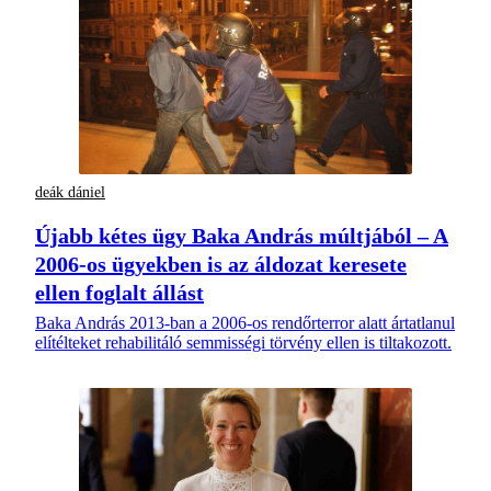
deák dániel
Újabb kétes ügy Baka András múltjából – A
2006-os ügyekben is az áldozat keresete
ellen foglalt állást
Baka András 2013-ban a 2006-os rendőrterror alatt ártatlanul
elítélteket rehabilitáló semmisségi törvény ellen is tiltakozott.