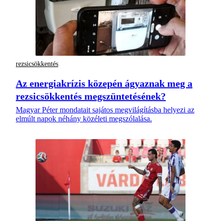
rezsicsökkentés
Az energiakrízis közepén ágyaznak meg a
rezsicsökkentés megszüntetésének?
Magyar Péter mondatait sajátos megvilágításba helyezi az
elmúlt napok néhány közéleti megszólalása.