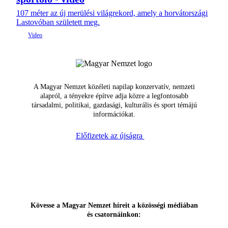
107 méter az új merülési világrekord, amely a horvátországi
Lastovóban született meg.
A Magyar Nemzet közéleti napilap konzervatív, nemzeti
alapról, a tényekre építve adja közre a legfontosabb
társadalmi, politikai, gazdasági, kulturális és sport témájú
információkat.
Előfizetek az újságra
Kövesse a Magyar Nemzet híreit a közösségi médiában
és csatornáinkon: