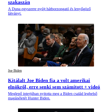
szakaszán
A Duna egyszerre nyújt hátborzongató és lenyűgöző
látványt.
Joe Biden
Kitálalt Joe Biden fia a volt amerikai
elnökről, erre senki sem számított + videó
Meglepő interjúban nyitotta meg a Biden család legbelső
magánéletét Hunter Biden.