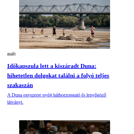
aszály
Időkapszula lett a kiszáradt Duna:
hihetetlen dolgokat találni a folyó teljes
szakaszán
A Duna egyszerre nyújt hátborzongató és lenyűgöző
látványt.