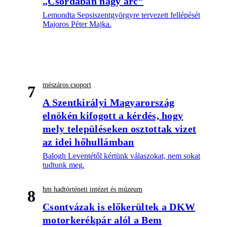
„Csordában nagy arc”
Lemondta Sepsiszentgyörgyre tervezett fellépését
Majoros Péter Majka.
mészáros csoport
7
A Szentkirályi Magyarország
elnökén kifogott a kérdés, hogy
mely településeken osztottak vizet
az idei hőhullámban
Balogh Leventétől kértünk válaszokat, nem sokat
tudtunk meg.
hm hadtörténeti intézet és múzeum
8
Csontvázak is előkerültek a DKW
motorkerékpár alól a Bem