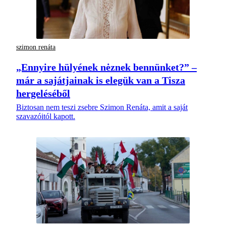
szimon renáta
„Ennyire hülyének nėznek bennünket?” –
már a sajátjainak is elegük van a Tisza
hergeléséből
Biztosan nem teszi zsebre Szimon Renáta, amit a saját
szavazóitól kapott.