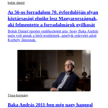
bohár dániel
Az 56-os forradalom 70. évfordulóján olyan
köztársasági elnöke lesz Magyarországnak,
aki felmentette a forradalmárok gyilkosát
Bohár Dániel riporter emlékeztetett arra, hogy Baka András
tagja volt annak a bírói testületnek, amelyik enlevelet adott
Korbely Jánosnak.
Tisza-kormány
Baka András 2011-ben még nagy hanggal