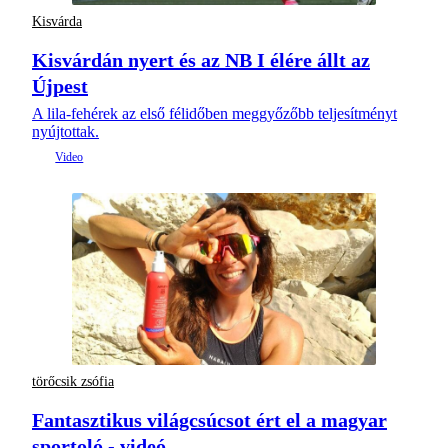
Kisvárda
Kisvárdán nyert és az NB I élére állt az
Újpest
A lila-fehérek az első félidőben meggyőzőbb teljesítményt
nyújtottak.
törőcsik zsófia
Fantasztikus világcsúcsot ért el a magyar
sportoló - videó