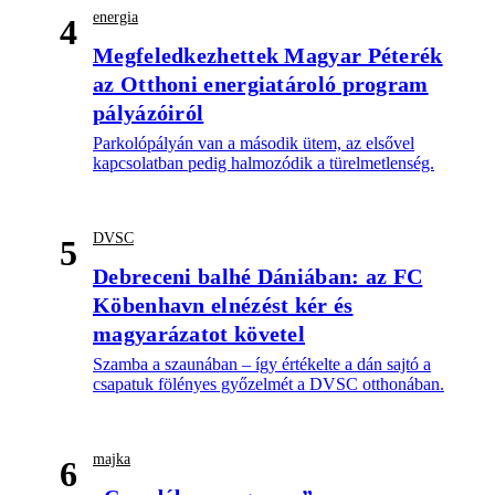
energia
4
Megfeledkezhettek Magyar Péterék
az Otthoni energiatároló program
pályázóiról
Parkolópályán van a második ütem, az elsővel
kapcsolatban pedig halmozódik a türelmetlenség.
DVSC
5
Debreceni balhé Dániában: az FC
Köbenhavn elnézést kér és
magyarázatot követel
Szamba a szaunában – így értékelte a dán sajtó a
csapatuk fölényes győzelmét a DVSC otthonában.
majka
6