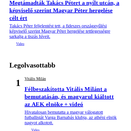
Megtámadták Takács Pétert a nyílt utcán, a
képviselő szerint Magyar Péter hergelése
célt ért
Takács Péter feljelentést tett, a fideszes országgyűlési
képviselő szerint Magyar Péter hergelése tettlegességre
sarkalja a tiszás híveit.
Legolvasottabb
Vitális Milán
1
Félbeszakította Vitális Milánt a
bemutatásán, és magyarul kiáltott
az AEK elnöke + videó
Hivatalosan bemutatta a magyar válogatott
futballistát Varga Barnabás klubja, az athéni elnök
nagyot alkotott.