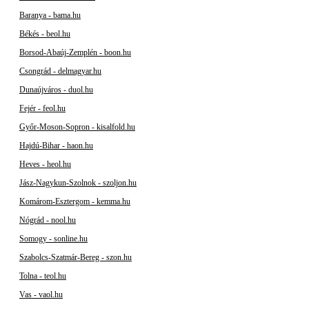
Baranya - bama.hu
Békés - beol.hu
Borsod-Abaúj-Zemplén - boon.hu
Csongrád - delmagyar.hu
Dunaújváros - duol.hu
Fejér - feol.hu
Győr-Moson-Sopron - kisalfold.hu
Hajdú-Bihar - haon.hu
Heves - heol.hu
Jász-Nagykun-Szolnok - szoljon.hu
Komárom-Esztergom - kemma.hu
Nógrád - nool.hu
Somogy - sonline.hu
Szabolcs-Szatmár-Bereg - szon.hu
Tolna - teol.hu
Vas - vaol.hu