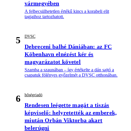
vármegyében
A felbecsülhetetlen értékű kincs a korabeli elit
tagjaihoz tartozhatott.
DVSC
5
Debreceni balhé Dániában: az FC
Köbenhavn elnézést kér és
magyarázatot követel
Szamba a szaunában – így értékelte a dán sajtó a
csapatuk fölényes győzelmét a DVSC otthonában.
hőségriadó
6
Rendesen leégette magát a tiszás
képviselő: helyretették az emberek,
miután Orbán Viktorba akart
belerúgni