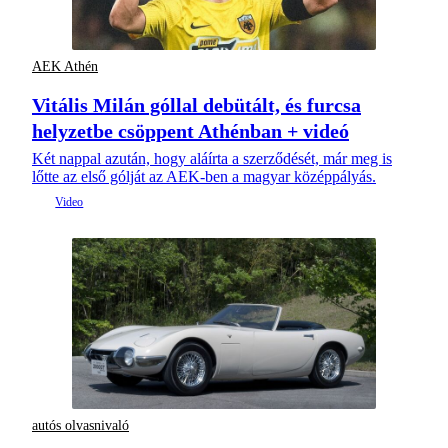
AEK Athén
Vitális Milán góllal debütált, és furcsa
helyzetbe csöppent Athénban + videó
Két nappal azután, hogy aláírta a szerződését, már meg is
lőtte az első gólját az AEK-ben a magyar középpályás.
autós olvasnivaló