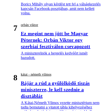
Borics Mihály olyan kérdést tett fel a válságkezelés
kapcsán Facebook-posztjában, amit nem kellett
volna.
orbán viktor
7
Ez megint nem jött be Magyar
Péternek: Orbán Viktor egy
szerbiai fesztiválon csevapozott
A miniszterelnök a hergelés kedvéért ismét
hazudott.
kátai - németh vilmos
8
Rájár a rúd a gyűlölködő tiszás
miniszterre, le kell szednie a
dísztáblát
A Kátai-Németh Vilmos vezette minisztérium nem
tudta bemutatni a vitatott tábla kihelyezéséhez