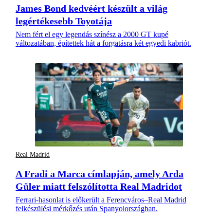
James Bond kedvéért készült a világ
legértékesebb Toyotája
Nem fért el egy legendás színész a 2000 GT kupé
változatában, építettek hát a forgatásra két egyedi kabriót.
Real Madrid
A Fradi a Marca címlapján, amely Arda
Güler miatt felszólította Real Madridot
Ferrari-hasonlat is előkerült a Ferencváros–Real Madrid
felkészülési mérkőzés után Spanyolországban.