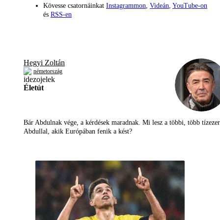
Kövesse csatornáinkat
Instagrammon
,
Videán
,
YouTube-on
és
RSS-en
Hegyi Zoltán
németország
Életút
Bár Abdulnak vége, a kérdések maradnak. Mi lesz a többi, több tízezer
Abdullal, akik Európában fenik a kést?