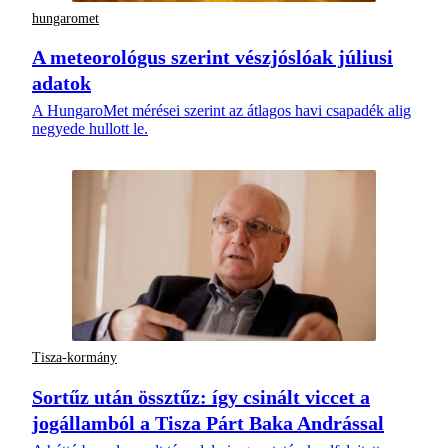
hungaromet
A meteorológus szerint vészjóslóak júliusi
adatok
A HungaroMet mérései szerint az átlagos havi csapadék alig
negyede hullott le.
Tisza-kormány
Sortűz után össztűz: így csinált viccet a
jogállamból a Tisza Párt Baka Andrással