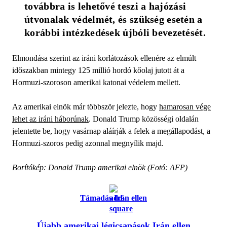
továbbra is lehetővé teszi a hajózási 
útvonalak védelmét, és szükség esetén a 
korábbi intézkedések újbóli bevezetését. 
Elmondása szerint az iráni korlátozások ellenére az elmúlt
időszakban mintegy 125 millió hordó kőolaj jutott át a
Hormuzi-szoroson amerikai katonai védelem mellett.
Az amerikai elnök már többször jelezte, hogy
hamarosan vége
lehet az iráni háborúnak
. Donald Trump közösségi oldalán
jelentette be, hogy vasárnap aláírják a felek a megállapodást, a
Hormuzi-szoros pedig azonnal megnyílik majd.
Borítókép: Donald Trump amerikai elnök (Fotó: AFP)
Támadás Irán ellen
Újabb amerikai légicsapások Irán ellen