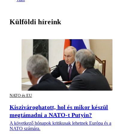
Külföldi híreink
NATO és EU
Kiszivároghatott, hol és mikor készül
megtámadni a NATO-t Putyin?
A következő hónapok kritikusak lehetnek Európa és a
NATO számára.