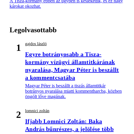
A Tisza-kormány ebben az ügyben is késlekedik, és ez nagy
károkat okozhat.
Legolvasottabb
gajdos lászló
1
Egyre botrányosabb a Tisza-
kormány vízügyi államtitkárának
nyaralása, Magyar Péter is beszállt
a kommentcsatába
Magyar Péter is beszállt a tiszás államtitkár
botrányos nyaralása miatti kommentharcba, közben
öngólt lőve magának.
lomnici zoltán
2
Ifjabb Lomnici Zoltán: Baka
András bűnrészes, a jelölése több