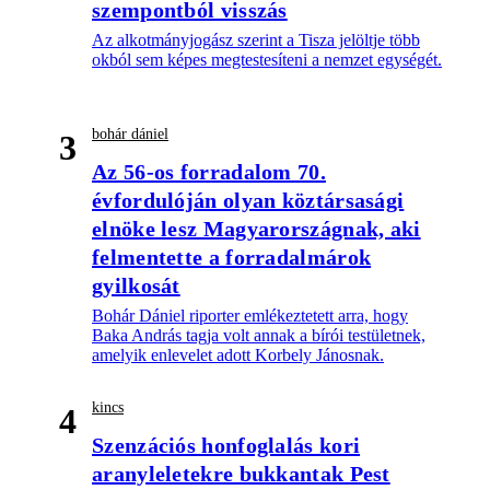
szempontból visszás
Az alkotmányjogász szerint a Tisza jelöltje több
okból sem képes megtestesíteni a nemzet egységét.
bohár dániel
3
Az 56-os forradalom 70.
évfordulóján olyan köztársasági
elnöke lesz Magyarországnak, aki
felmentette a forradalmárok
gyilkosát
Bohár Dániel riporter emlékeztetett arra, hogy
Baka András tagja volt annak a bírói testületnek,
amelyik enlevelet adott Korbely Jánosnak.
kincs
4
Szenzációs honfoglalás kori
aranyleletekre bukkantak Pest