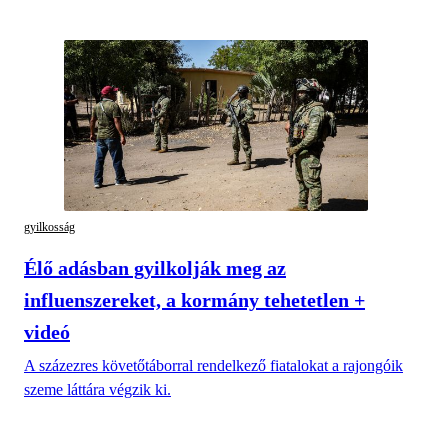
gyilkosság
Élő adásban gyilkolják meg az
influenszereket, a kormány tehetetlen +
videó
A százezres követőtáborral rendelkező fiatalokat a rajongóik
szeme láttára végzik ki.