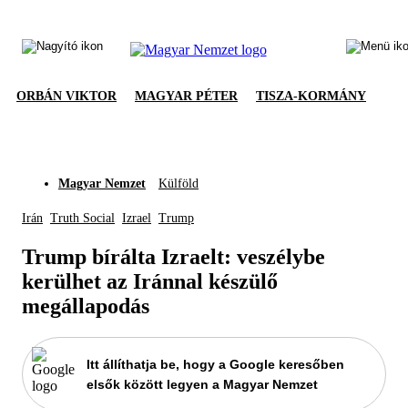
ORBÁN VIKTOR
MAGYAR PÉTER
TISZA-KORMÁNY
Magyar Nemzet
Külföld
Irán
Truth Social
Izrael
Trump
Trump bírálta Izraelt: veszélybe
kerülhet az Iránnal készülő
megállapodás
Itt állíthatja be, hogy a Google keresőben
elsők között legyen a Magyar Nemzet