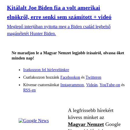
Kitálalt Joe Biden fia a volt amerikai
elnökről, erre senki sem számított + videó
Meglepő interjúban nyitotta meg a Biden család legbelső
magánéletét Hunter Biden.
Ne maradjon le a Magyar Nemzet legjobb írásairól, olvassa őket
minden nap!
Iratkozzon fel hírlevelünkre
Csatlakozzon hozzánk
Facebookon
és
Twitteren
Kövesse csatornáinkat
Instagrammon
,
Videán
,
YouTube-on
és
RSS-en
A legfrissebb hírekért
kövess minket az
Magyar Nemzet
Google