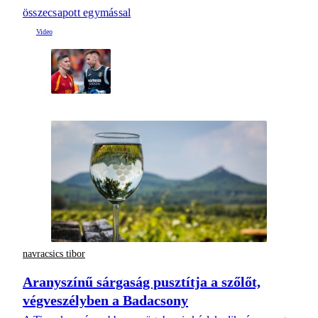
összecsapott egymással
navracsics tibor
Aranyszínű sárgaság pusztítja a szőlőt,
végveszélyben a Badacsony