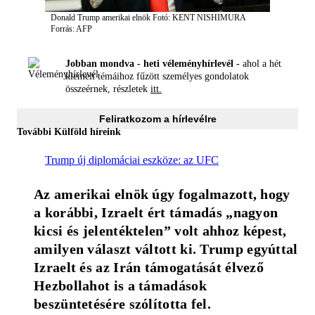
Donald Trump amerikai elnök
Fotó: KENT NISHIMURA
Forrás: AFP
Jobban mondva - heti véleményhírlevél -
ahol a hét
kiemelt témáihoz fűzött személyes gondolatok
összeérnek, részletek
itt.
Feliratkozom a hírlevélre
További Külföld híreink
Trump új diplomáciai eszköze: az UFC
Az amerikai elnök úgy fogalmazott, hogy 
a korábbi, Izraelt ért támadás „nagyon 
kicsi és jelentéktelen” volt ahhoz képest, 
amilyen választ váltott ki. Trump egyúttal 
Izraelt és az Irán támogatását élvező 
Hezbollahot is a támadások 
beszüntetésére szólította fel.