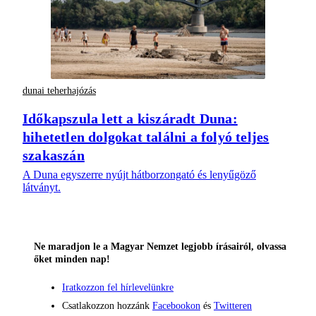
dunai teherhajózás
Időkapszula lett a kiszáradt Duna:
hihetetlen dolgokat találni a folyó teljes
szakaszán
A Duna egyszerre nyújt hátborzongató és lenyűgöző
látványt.
Ne maradjon le a Magyar Nemzet legjobb írásairól, olvassa
őket minden nap!
Iratkozzon fel hírlevelünkre
Csatlakozzon hozzánk
Facebookon
és
Twitteren