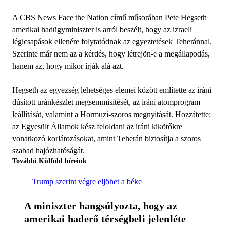
A CBS News Face the Nation című műsorában Pete Hegseth
amerikai hadügyminiszter is arról beszélt, hogy az izraeli
légicsapások ellenére folytatódnak az egyeztetések Teheránnal.
Szerinte már nem az a kérdés, hogy létrejön-e a megállapodás,
hanem az, hogy mikor írják alá azt.
Hegseth az egyezség lehetséges elemei között említette az iráni
dúsított uránkészlet megsemmisítését, az iráni atomprogram
leállítását, valamint a Hormuzi-szoros megnyitását. Hozzátette:
az Egyesült Államok kész feloldani az iráni kikötőkre
vonatkozó korlátozásokat, amint Teherán biztosítja a szoros
szabad hajózhatóságát.
További Külföld híreink
Trump szerint végre eljöhet a béke
A miniszter hangsúlyozta, hogy az 
amerikai haderő térségbeli jelenléte 