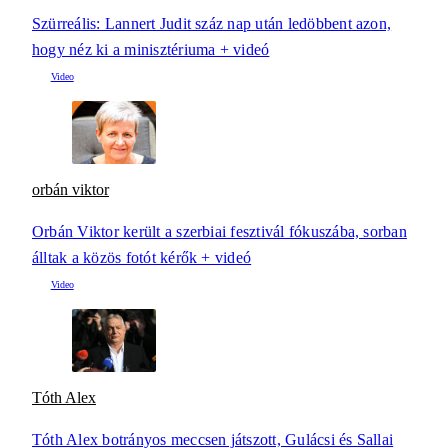
Szürreális: Lannert Judit száz nap után ledöbbent azon,
hogy néz ki a minisztériuma + videó
orbán viktor
Orbán Viktor került a szerbiai fesztivál fókuszába, sorban
álltak a közös fotót kérők + videó
Tóth Alex
Tóth Alex botrányos meccsen játszott, Gulácsi és Sallai