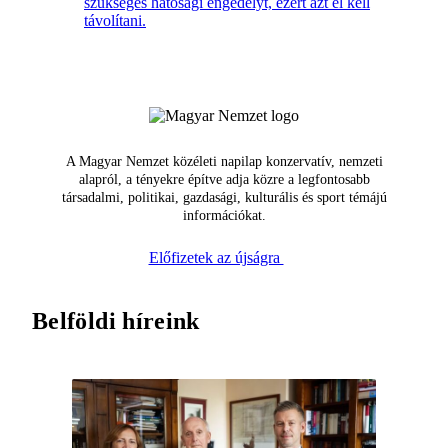
szükséges hatósági engedélyt, ezért azt el kell
távolítani.
A Magyar Nemzet közéleti napilap konzervatív, nemzeti
alapról, a tényekre építve adja közre a legfontosabb
társadalmi, politikai, gazdasági, kulturális és sport témájú
információkat.
Előfizetek az újságra
Belföldi híreink