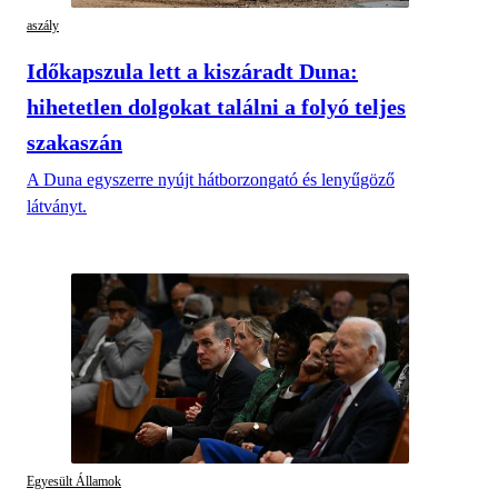
aszály
Időkapszula lett a kiszáradt Duna:
hihetetlen dolgokat találni a folyó teljes
szakaszán
A Duna egyszerre nyújt hátborzongató és lenyűgöző
látványt.
Egyesült Államok