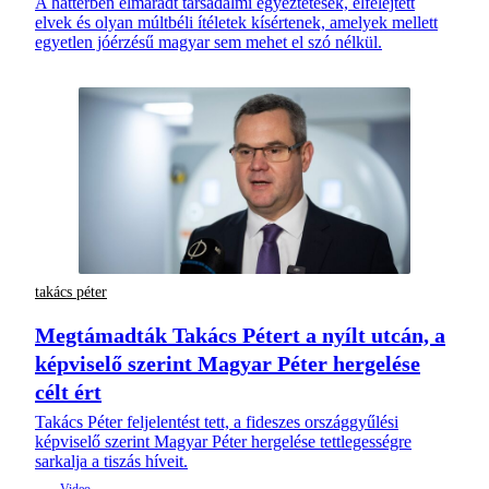
A háttérben elmaradt társadalmi egyeztetések, elfelejtett
elvek és olyan múltbéli ítéletek kísértenek, amelyek mellett
egyetlen jóérzésű magyar sem mehet el szó nélkül.
takács péter
Megtámadták Takács Pétert a nyílt utcán, a
képviselő szerint Magyar Péter hergelése
célt ért
Takács Péter feljelentést tett, a fideszes országgyűlési
képviselő szerint Magyar Péter hergelése tettlegességre
sarkalja a tiszás híveit.