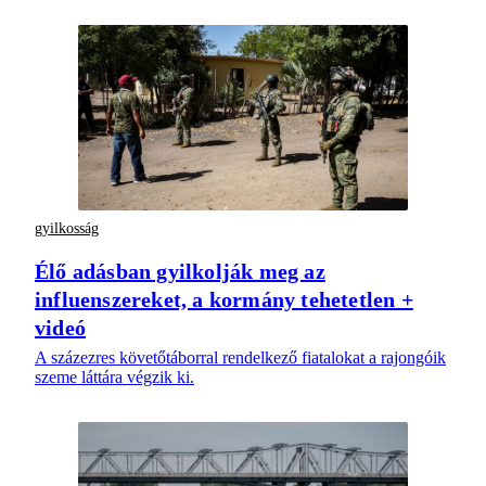
gyilkosság
Élő adásban gyilkolják meg az
influenszereket, a kormány tehetetlen +
videó
A százezres követőtáborral rendelkező fiatalokat a rajongóik
szeme láttára végzik ki.