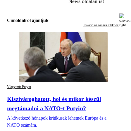
News oldalán is!
Címoldalról ajánljuk
Tovább az összes cikkhez
Vlagyimir Putyin
Kiszivároghatott, hol és mikor készül
megtámadni a NATO-t Putyin?
A következő hónapok kritikusak lehetnek Európa és a
NATO számára.