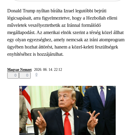
Donald Trump nyíltan bírálta Izrael legutóbbi bejrúti
légicsapásait, arra figyelmeztetve, hogy a Hezbollah elleni
műveletek veszélyeztethetik az Iránnal formálódó
megállapodást. Az amerikai elnök szerint a térség közel állhat
egy olyan egyezséghez, amely nemcsak az iráni atomprogram
ügyében hozhat áttörést, hanem a közel-keleti feszültségek
enyhítéséhez is hozzájárulhat.
Magyar Nemzet
2026. 06. 14. 22:12
0
0
0