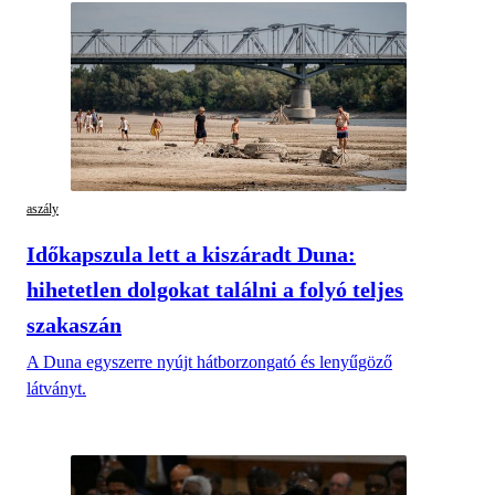
aszály
Időkapszula lett a kiszáradt Duna:
hihetetlen dolgokat találni a folyó teljes
szakaszán
A Duna egyszerre nyújt hátborzongató és lenyűgöző
látványt.