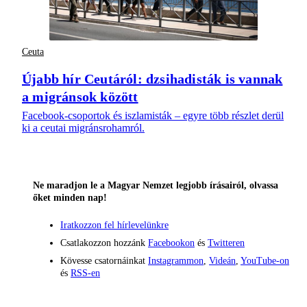
Ceuta
Újabb hír Ceutáról: dzsihadisták is vannak
a migránsok között
Facebook-csoportok és iszlamisták – egyre több részlet derül
ki a ceutai migránsrohamról.
Ne maradjon le a Magyar Nemzet legjobb írásairól, olvassa
őket minden nap!
Iratkozzon fel hírlevelünkre
Csatlakozzon hozzánk
Facebookon
és
Twitteren
Kövesse csatornáinkat
Instagrammon
,
Videán
,
YouTube-on
és
RSS-en