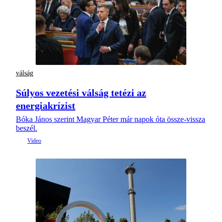
válság
Súlyos vezetési válság tetézi az
energiakrízist
Bóka János szerint Magyar Péter már napok óta össze-vissza
beszél.