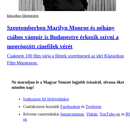
klasszikus filmmaraton
Szeptemberben Marilyn Monroe és néhány
csábos vámpír is Budapestre érkezik szívni a
megrögzött cinefilek vérét
Csaknem 100 film várja a filmek szerelmeseit az idei Klasszikus
Film Maratonon.
Ne maradjon le a Magyar Nemzet legjobb írásairól, olvassa őket
minden nap!
Iratkozzon fel hírlevelünkre
Csatlakozzon hozzánk
Facebookon
és
Twitteren
Kövesse csatornáinkat
Instagrammon
,
Videán
,
YouTube-on
és
RS
en