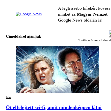
A legfrissebb hírekért kövess
minket az
Magyar Nemzet
Google News oldalán is!
Címoldalról ajánljuk
Tovább az összes cikkhez
film
Öt elfelejtett sci-fi, amit mindenképpen látni