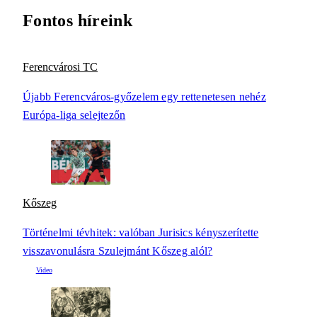
Fontos híreink
Ferencvárosi TC
Újabb Ferencváros-győzelem egy rettenetesen nehéz
Európa-liga selejtezőn
Kőszeg
Történelmi tévhitek: valóban Jurisics kényszerítette
visszavonulásra Szulejmánt Kőszeg alól?