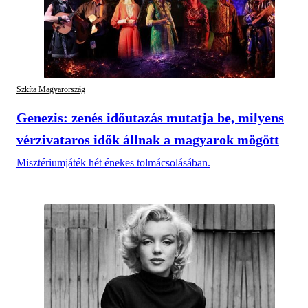
Szkíta Magyarország
Genezis: zenés időutazás mutatja be, milyens
vérzivataros idők állnak a magyarok mögött
Misztériumjáték hét énekes tolmácsolásában.