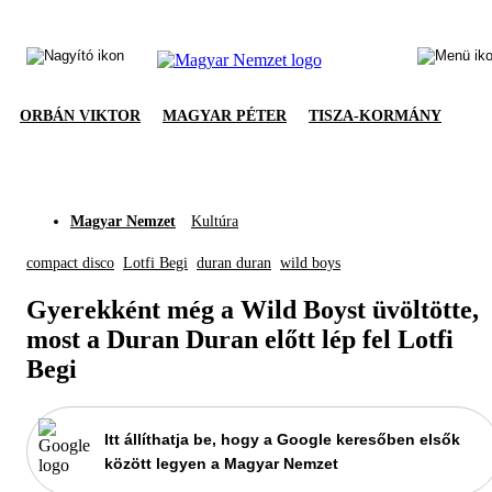
ORBÁN VIKTOR
MAGYAR PÉTER
TISZA-KORMÁNY
Magyar Nemzet
Kultúra
compact disco
Lotfi Begi
duran duran
wild boys
Gyerekként még a Wild Boyst üvöltötte,
most a Duran Duran előtt lép fel Lotfi
Begi
Itt állíthatja be, hogy a Google keresőben elsők
között legyen a Magyar Nemzet