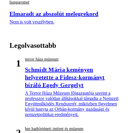
hungaromet
Elmaradt az abszolút melegrekord
Nem is volt veszélyben.
Legolvasottabb
terror háza múzeum
1
Schmidt Mária keményen
helyretette a Fidesz-kormányt
bíráló Egedy Gergelyt
A Terror Háza Múzeum főigazgatója szerint a
professzor valótlan állításokkal támadta a Nemzeti
Együttműködés Rendszerét, miközben figyelmen
kívül hagyta az Orbán-kormány gazdasági és
nemzetpolitikai eredményeit.
hm hadtörténeti intézet és múzeum
2