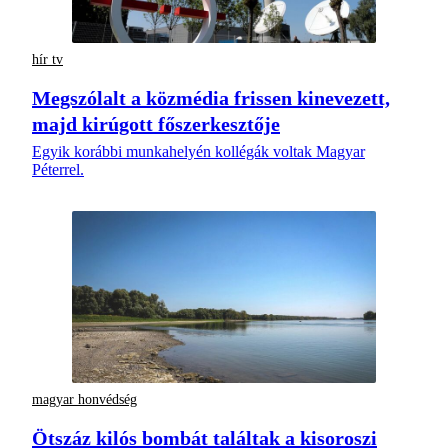
hír tv
Megszólalt a közmédia frissen kinevezett,
majd kirúgott főszerkesztője
Egyik korábbi munkahelyén kollégák voltak Magyar
Péterrel.
magyar honvédség
Ötszáz kilós bombát találtak a kisoroszi