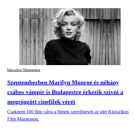
klasszikus filmmaraton
Szeptemberben Marilyn Monroe és néhány
csábos vámpír is Budapestre érkezik szívni a
megrögzött cinefilek vérét
Csaknem 100 film várja a filmek szerelmeseit az idei Klasszikus
Film Maratonon.