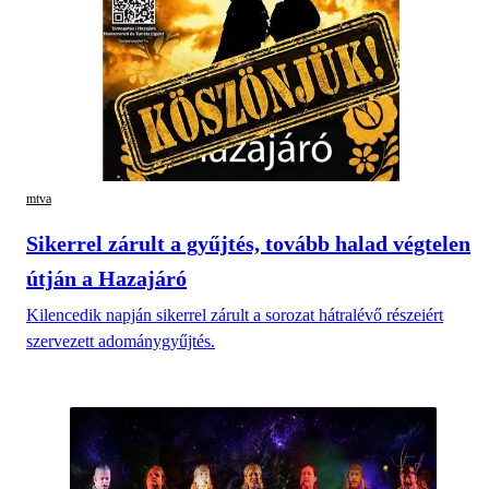
mtva
Sikerrel zárult a gyűjtés, tovább halad végtelen
útján a Hazajáró
Kilencedik napján sikerrel zárult a sorozat hátralévő részeiért
szervezett adománygyűjtés.