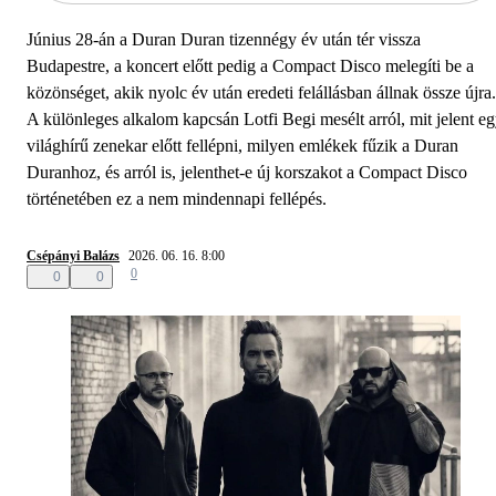
Június 28-án a Duran Duran tizennégy év után tér vissza
Budapestre, a koncert előtt pedig a Compact Disco melegíti be a
közönséget, akik nyolc év után eredeti felállásban állnak össze újra.
A különleges alkalom kapcsán Lotfi Begi mesélt arról, mit jelent e
világhírű zenekar előtt fellépni, milyen emlékek fűzik a Duran
Duranhoz, és arról is, jelenthet-e új korszakot a Compact Disco
történetében ez a nem mindennapi fellépés.
Csépányi Balázs
2026. 06. 16. 8:00
0
0
0