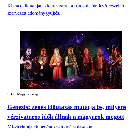
Kilencedik napján sikerrel zárult a sorozat hátralévő részeiért
szervezett adománygyűjtés.
Szkíta Magyarország
Genezis: zenés időutazás mutatja be, milyens
vérzivataros idők állnak a magyarok mögött
Misztériumjáték hét énekes tolmácsolásában.