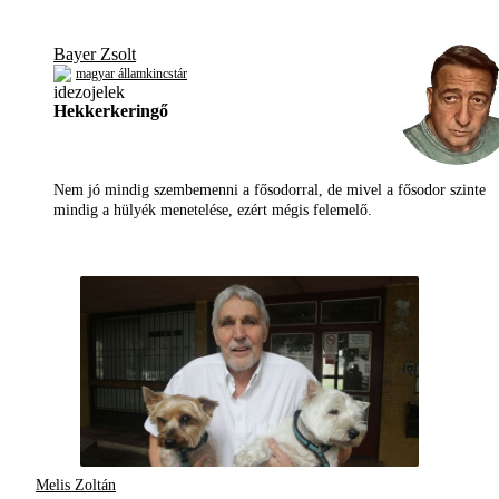
Bayer Zsolt
magyar államkincstár
Hekkerkeringő
Nem jó mindig szembemenni a fősodorral, de mivel a fősodor szinte
mindig a hülyék menetelése, ezért mégis felemelő.
Melis Zoltán