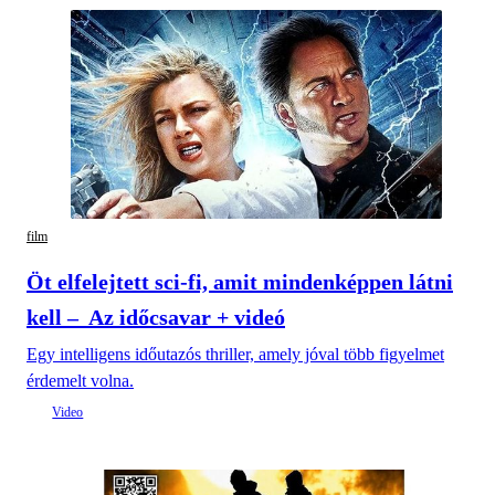
film
Öt elfelejtett sci-fi, amit mindenképpen látni
kell – Az időcsavar + videó
Egy intelligens időutazós thriller, amely jóval több figyelmet
érdemelt volna.