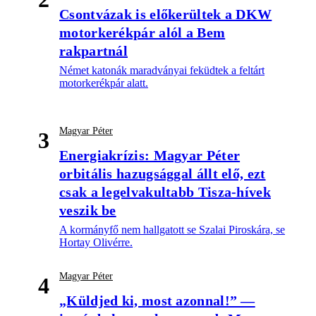
Csontvázak is előkerültek a DKW
motorkerékpár alól a Bem
rakpartnál
Német katonák maradványai feküdtek a feltárt
motorkerékpár alatt.
Magyar Péter
3
Energiakrízis: Magyar Péter
orbitális hazugsággal állt elő, ezt
csak a legelvakultabb Tisza-hívek
veszik be
A kormányfő nem hallgatott se Szalai Piroskára, se
Hortay Olivérre.
Magyar Péter
4
„Küldjed ki, most azonnal!” —