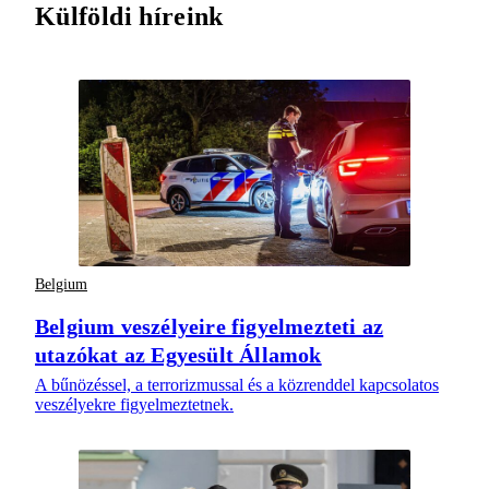
Külföldi híreink
Belgium
Belgium veszélyeire figyelmezteti az
utazókat az Egyesült Államok
A bűnözéssel, a terrorizmussal és a közrenddel kapcsolatos
veszélyekre figyelmeztetnek.