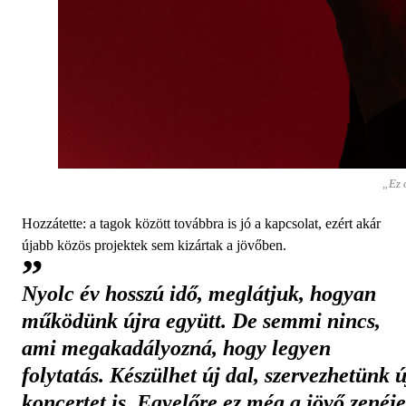
„Ez o
Hozzátette: a tagok között továbbra is jó a kapcsolat, ezért akár
újabb közös projektek sem kizártak a jövőben.
Nyolc év hosszú idő, meglátjuk, hogyan
működünk újra együtt. De semmi nincs,
ami megakadályozná, hogy legyen
folytatás. Készülhet új dal, szervezhetünk ú
koncertet is. Egyelőre ez még a jövő zenéje