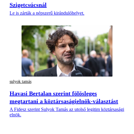
Szigetcsúcsnál
Le is zárták a népszerű kirándulóhelyet.
sulyok tamás
Havasi Bertalan szerint fölösleges
megtartani a köztársaságielnök-választást
A Fidesz szerint Sulyok Tamás az utolsó legitim köztársasági
elnök.