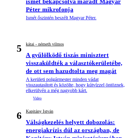
ismét bekapcsolva maradt Magyar
Péter mikrofonja
Ismét őszintén beszélt Magyar Péter.
kátai - németh vilmos
5
A gyűlölködő tiszás minisztert
visszaküldték a választókerületébe,
de ott sem hazudtolta meg magát
A kerületi polgármester minden vádat
visszautasított és közölte, hogy kútvízzel öntöznek,
elkerülvén a még nagyobb kárt.
Kapitány István
6
Válságkezelés helyett dobozolás:
energiakrízis dúl az országban, de