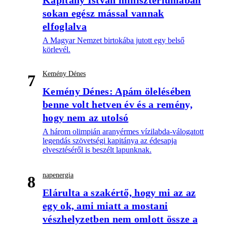
Kapitány István minisztériumában
sokan egész mással vannak
elfoglalva
A Magyar Nemzet birtokába jutott egy belső
körlevél.
Kemény Dénes
7
Kemény Dénes: Apám ölelésében
benne volt hetven év és a remény,
hogy nem az utolsó
A három olimpián aranyérmes vízilabda-válogatott
legendás szövetségi kapitánya az édesapja
elvesztéséről is beszélt lapunknak.
napenergia
8
Elárulta a szakértő, hogy mi az az
egy ok, ami miatt a mostani
vészhelyzetben nem omlott össze a