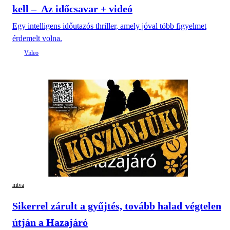
kell – Az időcsavar + videó
Egy intelligens időutazós thriller, amely jóval több figyelmet
érdemelt volna.
mtva
Sikerrel zárult a gyűjtés, tovább halad végtelen
útján a Hazajáró