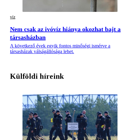
víz
Nem csak az ivóvíz hiánya okozhat bajt a
társasházban
A következő évek egyik fontos minőségi ismérve a
társasházak válságállósága lehet.
Külföldi híreink