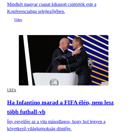
Mindkét magyar csapat kikapott csütörtök este a
Konferencialiga selejtezőjében.
UEFA
Ha Infantino marad a FIFA élén, nem lesz
több futball-vb
Így egyelőre az a vita másodlagos, hogy hol legyen a
következő világbajnokság döntője.