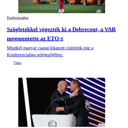
Konferencialiga
Szögletekkel végezték ki a Debrecent, a VAR
megmentette az ETO-t
Mindkét magyar csapat kikapott csütörtök este a
Konferencialiga selejtezőjében.