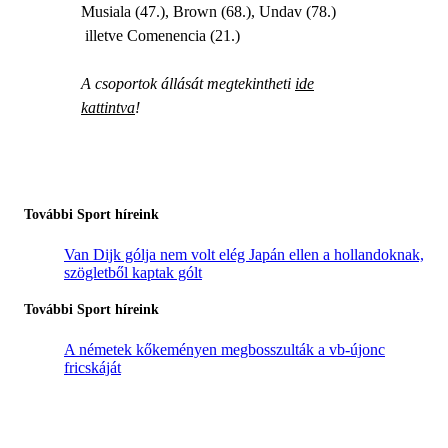
Musiala (47.), Brown (68.), Undav (78.)
illetve Comenencia (21.)
A csoportok állását megtekintheti
ide
kattintva
!
További Sport híreink
Van Dijk gólja nem volt elég Japán ellen a hollandoknak,
szögletből kaptak gólt
További Sport híreink
A németek kőkeményen megbosszulták a vb-újonc
fricskáját