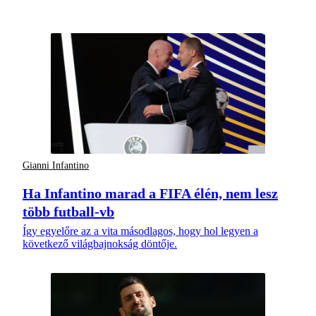
Gianni Infantino
Ha Infantino marad a FIFA élén, nem lesz
több futball-vb
Így egyelőre az a vita másodlagos, hogy hol legyen a
következő világbajnokság döntője.