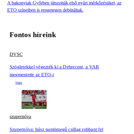
A bakonyiak Győrben játszották első nyári mérkőzésüket, az
ETO színeiben is rengetegen debütáltak.
Fontos híreink
DVSC
Szögletekkel végezték ki a Debrecent, a VAR
megmentette az ETO-t
szupernóva
Szupernóva: húsz naptömegű csillag robbant fel