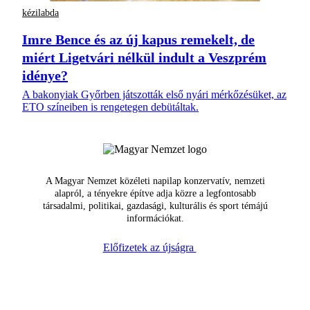
kézilabda
Imre Bence és az új kapus remekelt, de
miért Ligetvári nélkül indult a Veszprém
idénye?
A bakonyiak Győrben játszották első nyári mérkőzésüket, az
ETO színeiben is rengetegen debütáltak.
A Magyar Nemzet közéleti napilap konzervatív, nemzeti
alapról, a tényekre építve adja közre a legfontosabb
társadalmi, politikai, gazdasági, kulturális és sport témájú
információkat.
Előfizetek az újságra