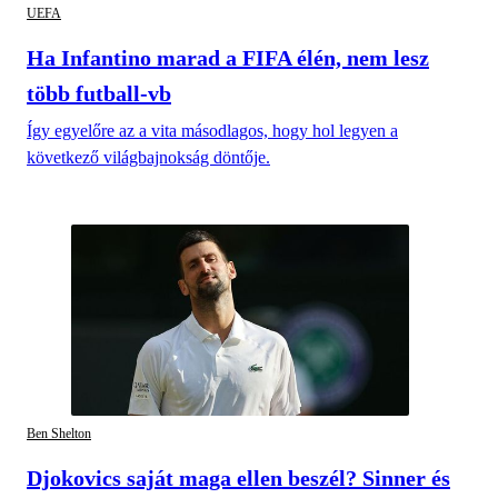
UEFA
Ha Infantino marad a FIFA élén, nem lesz
több futball-vb
Így egyelőre az a vita másodlagos, hogy hol legyen a
következő világbajnokság döntője.
Ben Shelton
Djokovics saját maga ellen beszél? Sinner és