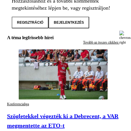
Hozzászóláshoz és a további kommentek
megtekintéséhez lépjen be, vagy regisztráljon!
REGISZTRÁCIÓ
BEJELENTKEZÉS
A téma legfrissebb hírei
Tovább az összes cikkhez
Konferencialiga
Szögletekkel végezték ki a Debrecent, a VAR
megmentette az ETO-t