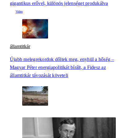
gigantikus erővel, különös jelenséget produkálva
államtitkár
Újabb melegrekordok dőltek meg, enyhül a hőség –
Magyar Péter energiapolitikát bírált, a Fidesz az
államtitkár távozását követeli