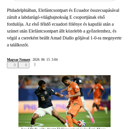
Philadelphiában, Elefántcsontpart és Ecuador összecsapásával
zárult a labdarúgó-világbajnokság E csoportjának első
fordulója. Az első félidő ecuadori fölénye és kapufái után a
szünet után Elefántcsontpart állt közelebb a győzelemhez, és
végül a csereként beállt Amad Diallo góljával 1-0-ra megnyerte
a találkozót.
Magyar Nemzet
2026. 06. 15. 3:04
0
0
0