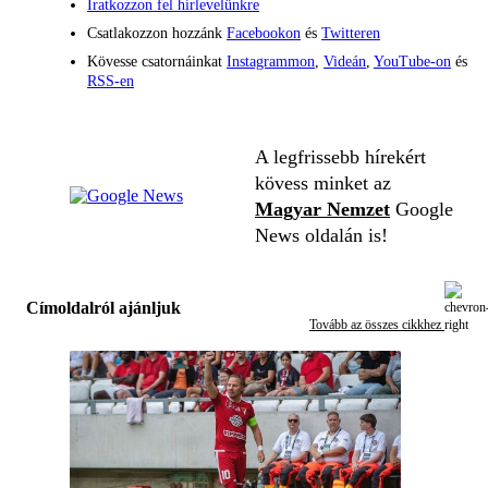
Iratkozzon fel hírlevelünkre
Csatlakozzon hozzánk
Facebookon
és
Twitteren
Kövesse csatornáinkat
Instagrammon
,
Videán
,
YouTube-on
és
RSS-en
A legfrissebb hírekért
kövess minket az
Magyar Nemzet
Google
News oldalán is!
Címoldalról ajánljuk
Tovább az összes cikkhez