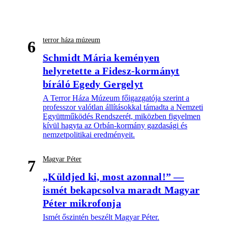
terror háza múzeum
6
Schmidt Mária keményen
helyretette a Fidesz-kormányt
bíráló Egedy Gergelyt
A Terror Háza Múzeum főigazgatója szerint a
professzor valótlan állításokkal támadta a Nemzeti
Együttműködés Rendszerét, miközben figyelmen
kívül hagyta az Orbán-kormány gazdasági és
nemzetpolitikai eredményeit.
Magyar Péter
7
„Küldjed ki, most azonnal!” —
ismét bekapcsolva maradt Magyar
Péter mikrofonja
Ismét őszintén beszélt Magyar Péter.