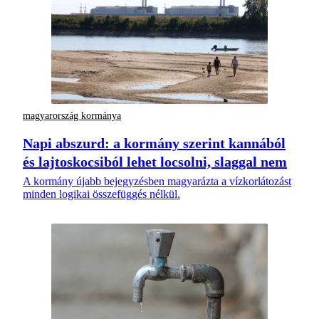
magyarország kormánya
Napi abszurd: a kormány szerint kannából
és lajtoskocsiból lehet locsolni, slaggal nem
A kormány újabb bejegyzésben magyarázta a vízkorlátozást
minden logikai összefüggés nélkül.