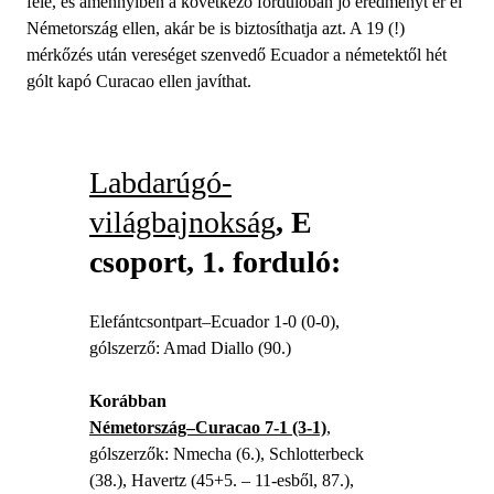
felé, és amennyiben a következő fordulóban jó eredményt ér el
Németország ellen, akár be is biztosíthatja azt. A 19 (!)
mérkőzés után vereséget szenvedő Ecuador a németektől hét
gólt kapó Curacao ellen javíthat.
Labdarúgó-
világbajnokság
, E
csoport, 1. forduló:
Elefántcsontpart–Ecuador 1-0 (0-0),
gólszerző: Amad Diallo (90.)
Korábban
Németország–Curacao 7-1 (3-1)
,
gólszerzők: Nmecha (6.), Schlotterbeck
(38.), Havertz (45+5. – 11-esből, 87.),