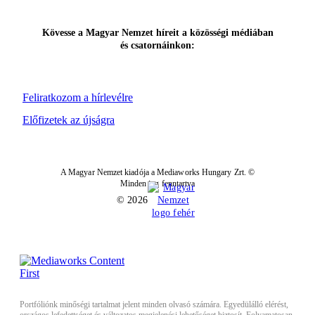
Kövesse a Magyar Nemzet híreit a közösségi médiában
és csatornáinkon:
Feliratkozom a hírlevélre
Előfizetek az újságra
A Magyar Nemzet kiadója a Mediaworks Hungary Zrt. ©
Minden jog fenntartva
© 2026
Portfóliónk minőségi tartalmat jelent minden olvasó számára. Egyedülálló elérést,