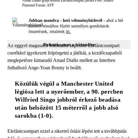
Amad Diallo gólja döntött Elefántcsontpart javára
Fotó: Mauro
Pimentel
Forrás: AFP
Jobban mondva - heti véleményhírlevél -
ahol a hét
kiemelt témáihoz fűzött személyes gondolatok
összeérnek, részletek
itt.
Feliratkozom a hírlevélre
Az eggyel magasabb fokozatba kapcsoló Elefántcsontpart
cserékkel igyekezett felpörgetni a játékát, a kezdőcsapatból
meglepetésre kimaradó Amad Diallo mellett az Interben
futballozó Ange-Yoan Bonny is beállt.
Közülük végül a Manchester United 
légiósa lett a nyerőember, a 90. percben 
Wilfried Singo jobbról érkező beadása 
után belsőzött 15 méterről a jobb alsó 
sarokba (1-0).
Elefántcsontpart ezzel a sikerrel óriási lépést tett a továbbjutás