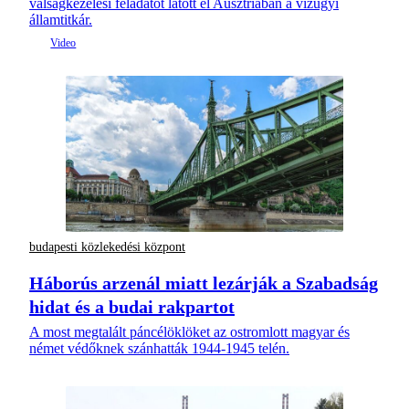
válságkezelési feladatot látott el Ausztriában a vízügyi
államtitkár.
budapesti közlekedési központ
Háborús arzenál miatt lezárják a Szabadság
hidat és a budai rakpartot
A most megtalált páncélöklöket az ostromlott magyar és
német védőknek szánhatták 1944-1945 telén.