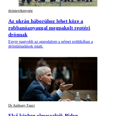
dróntevékenység
Az ukrán háborúhoz lehet köze a
robbanóanyaggal megpakolt reptéri
drónnak
Egyre nagyobb az aggodalom a német politikában a
dróntámadások miatt.
Dr Anthony Fauci
Első körben elmeszelték Biden