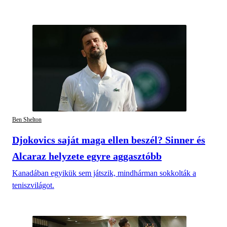
Ben Shelton
Djokovics saját maga ellen beszél? Sinner és
Alcaraz helyzete egyre aggasztóbb
Kanadában egyikük sem játszik, mindhárman sokkolták a
teniszvilágot.