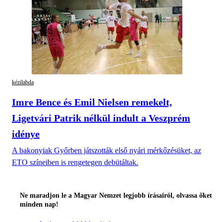
kézilabda
Imre Bence és Emil Nielsen remekelt,
Ligetvári Patrik nélkül indult a Veszprém
idénye
A bakonyiak Győrben játszották első nyári mérkőzésüket, az
ETO színeiben is rengetegen debütáltak.
Ne maradjon le a Magyar Nemzet legjobb írásairól, olvassa őket
minden nap!