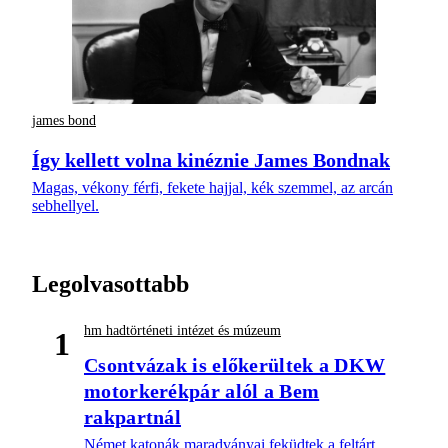
james bond
Így kellett volna kinéznie James Bondnak
Magas, vékony férfi, fekete hajjal, kék szemmel, az arcán
sebhellyel.
Legolvasottabb
hm hadtörténeti intézet és múzeum
1
Csontvázak is előkerültek a DKW
motorkerékpár alól a Bem
rakpartnál
Német katonák maradványai feküdtek a feltárt