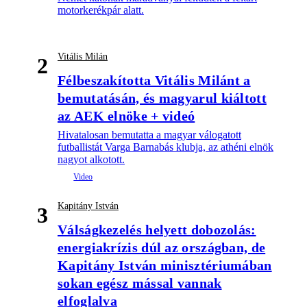
motorkerékpár alatt.
Vitális Milán
2
Félbeszakította Vitális Milánt a
bemutatásán, és magyarul kiáltott
az AEK elnöke + videó
Hivatalosan bemutatta a magyar válogatott
futballistát Varga Barnabás klubja, az athéni elnök
nagyot alkotott.
Kapitány István
3
Válságkezelés helyett dobozolás:
energiakrízis dúl az országban, de
Kapitány István minisztériumában
sokan egész mással vannak
elfoglalva