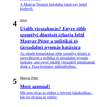
A Magyar Nemzet birtokába jutott egy belső
körlevél.
mtva
4
Újabb visszakozás? Egyre több
személyi döntését írhatja felül
Magyar Péter a politikai és
társadalmi nyomás hatására
Az elmúlt hónapokban több személyi döntés is
megváltozott a politikai és társadalmi nyomás
hatására, ami egyre inkább visszatérő mintázatnak
tűnik a Tisza-kormány működésében.
Magyar Péter
5
Most azonnal!
Mit nem olvas az ember a rotyogó kánikulában -
hát ezt olvassa az ember: