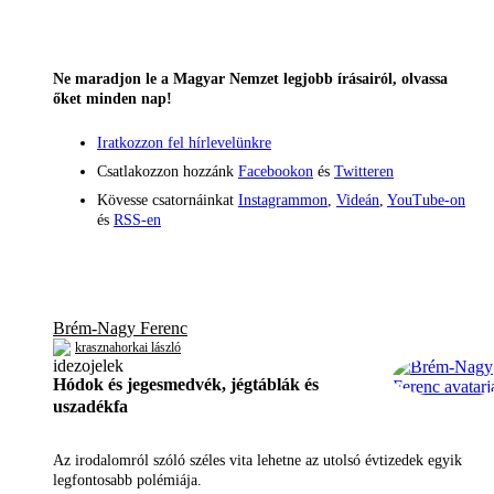
Ne maradjon le a Magyar Nemzet legjobb írásairól, olvassa
őket minden nap!
Iratkozzon fel hírlevelünkre
Csatlakozzon hozzánk
Facebookon
és
Twitteren
Kövesse csatornáinkat
Instagrammon
,
Videán
,
YouTube-on
és
RSS-en
Brém-Nagy Ferenc
krasznahorkai lászló
Hódok és jegesmedvék, jégtáblák és
uszadékfa
Az irodalomról szóló széles vita lehetne az utolsó évtizedek egyik
legfontosabb polémiája.