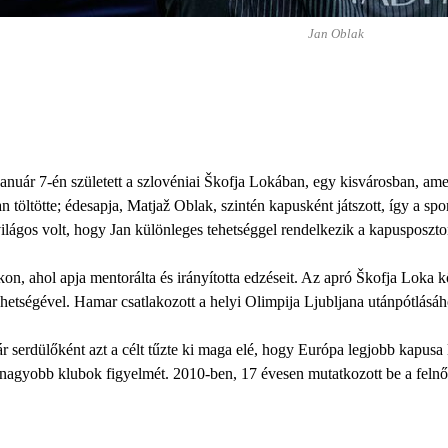
Jan Oblak
anuár 7-én született a szlovéniai Škofja Lokában, egy kisvárosban, amel
töltötte; édesapja, Matjaž Oblak, szintén kapusként játszott, így a spor
világos volt, hogy Jan különleges tehetséggel rendelkezik a kapusposzt
kon, ahol apja mentorálta és irányította edzéseit. Az apró Škofja Loka k
tehetségével. Hamar csatlakozott a helyi Olimpija Ljubljana utánpótlásáh
 már serdülőként azt a célt tűzte ki maga elé, hogy Európa legjobb kapus
a nagyobb klubok figyelmét. 2010-ben, 17 évesen mutatkozott be a feln