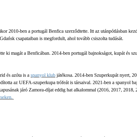
ikor 2010-ben a portugál Benfica szerződtette. Itt az utánpótlásban kez
dańsk csapataiban is megfordult, ahol tovább csiszolta tudását.
e ki magát a Benficában. 2014-ben portugál bajnokságot, kupát és sz
id és azóta is a
spanyol klub
játékosa. 2014-ben Szuperkupát nyert, 20
ította az UEFA-szuperkupa trófeát is társaival. 2021-ben a spanyol baj
apusának járó Zamora-díjat eddig hat alkalommal (2016, 2017, 2018, 20
cseken.