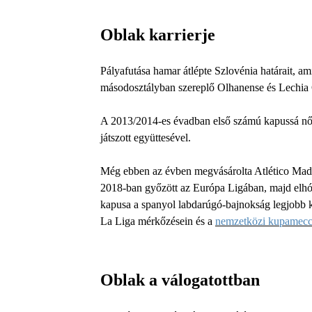
Oblak karrierje
Pályafutása hamar átlépte Szlovénia határait, am
másodosztályban szereplő Olhanense és Lechia G
A 2013/2014-es évadban első számú kapussá nőtt
játszott együttesével.
Még ebben az évben megvásárolta Atlético Madr
2018-ban győzött az Európa Ligában, majd elhód
kapusa a spanyol labdarúgó-bajnokság legjobb k
La Liga mérkőzésein és a
nemzetközi kupamec
Oblak a válogatottban