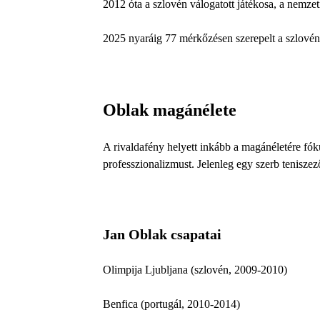
2012 óta a szlovén válogatott játékosa, a nemze
2025 nyaráig 77 mérkőzésen szerepelt a szlové
Oblak magánélete
A rivaldafény helyett inkább a magánéletére fó
professzionalizmust. Jelenleg egy szerb tenisze
Jan Oblak csapatai
Olimpija Ljubljana (szlovén, 2009-2010)
Benfica (portugál, 2010-2014)