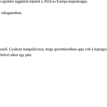
ti együttes tagjaként kijutott a 2024-es Európa-bajnokságra.
n válogatottban.
kuszál. Gyakran hangsúlyozza, hogy gyerekkorában apja volt a legnagyo
zőnővel alkot egy párt.