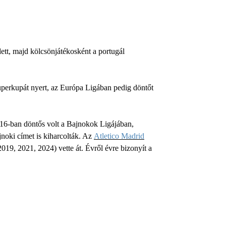
dett, majd kölcsönjátékosként a portugál
uperkupát nyert, az Európa Ligában pedig döntőt
16-ban döntős volt a Bajnokok Ligájában,
noki címet is kiharcolták. Az
Atletico Madrid
19, 2021, 2024) vette át. Évről évre bizonyít a