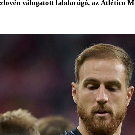
szlovén válogatott labdarúgó, az Atlético 