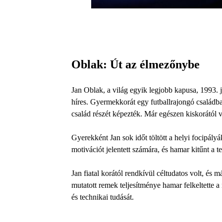
Oblak: Út az élmezőnybe
Jan Oblak, a világ egyik legjobb kapusa, 1993. j
híres. Gyermekkorát egy futballrajongó családban 
család részét képezték. Már egészen kiskorától 
Gyerekként Jan sok időt töltött a helyi focipályá
motivációt jelentett számára, és hamar kitűnt a 
Jan fiatal korától rendkívül céltudatos volt, és
mutatott remek teljesítménye hamar felkeltette 
és technikai tudását.