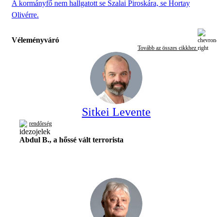
A kormányfő nem hallgatott se Szalai Piroskára, se Hortay
Olivérre.
Véleményváró
Tovább az összes cikkhez
Sitkei Levente
rendőrség
Abdul B., a hőssé vált terrorista