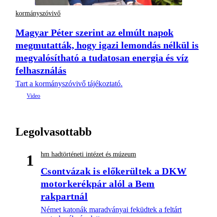
kormányszóvivő
Magyar Péter szerint az elmúlt napok
megmutatták, hogy igazi lemondás nélkül is
megvalósítható a tudatosan energia és víz
felhasználás
Tart a kormányszóvivő tájékoztató.
Legolvasottabb
hm hadtörténeti intézet és múzeum
1
Csontvázak is előkerültek a DKW
motorkerékpár alól a Bem
rakpartnál
Német katonák maradványai feküdtek a feltárt