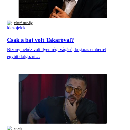
takaró mihály
Csak a baj volt Takaróval?
Bizony nehéz volt ilyen régi vágású, bogaras emberrel
együtt dolgozni…
erdély