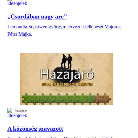
„Csordában nagy arc”
Lemondta Sepsiszentgyörgyre tervezett fellépését Majoros
Péter Majka.
hazajáró
A közönség szavazott