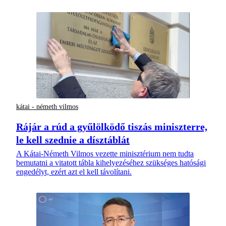
kátai - németh vilmos
Rájár a rúd a gyűlölködő tiszás miniszterre,
le kell szednie a dísztáblát
A Kátai-Németh Vilmos vezette minisztérium nem tudta
bemutatni a vitatott tábla kihelyezéséhez szükséges hatósági
engedélyt, ezért azt el kell távolítani.