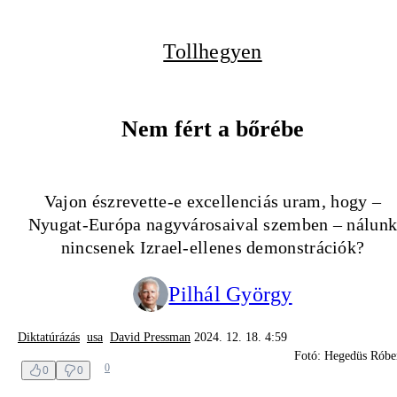
Tollhegyen
Nem fért a bőrébe
Vajon észrevette-e excellenciás uram, hogy –
Nyugat-Európa nagyvárosaival szemben – nálun
nincsenek Izrael-ellenes demonstrációk?
Pilhál György
Diktatúrázás
usa
David Pressman
2024. 12. 18. 4:59
Fotó: Hegedüs Róbe
0
0
0