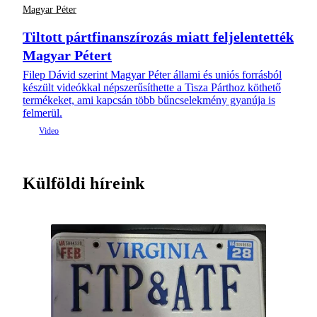
Magyar Péter
Tiltott pártfinanszírozás miatt feljelentették
Magyar Pétert
Filep Dávid szerint Magyar Péter állami és uniós forrásból
készült videókkal népszerűsíthette a Tisza Párthoz köthető
termékeket, ami kapcsán több bűncselekmény gyanúja is
felmerül.
Külföldi híreink