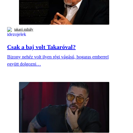
takaró mihály
Csak a baj volt Takaróval?
Bizony nehéz volt ilyen régi vágású, bogaras emberrel
együtt dolgozni…