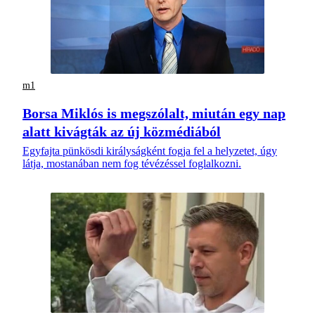
m1
Borsa Miklós is megszólalt, miután egy nap
alatt kivágták az új közmédiából
Egyfajta pünkösdi királyságként fogja fel a helyzetet, úgy
látja, mostanában nem fog tévézéssel foglalkozni.