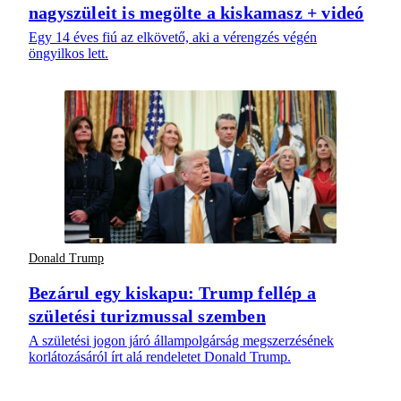
nagyszüleit is megölte a kiskamasz + videó
Egy 14 éves fiú az elkövető, aki a vérengzés végén
öngyilkos lett.
Donald Trump
Bezárul egy kiskapu: Trump fellép a
születési turizmussal szemben
A születési jogon járó állampolgárság megszerzésének
korlátozásáról írt alá rendeletet Donald Trump.