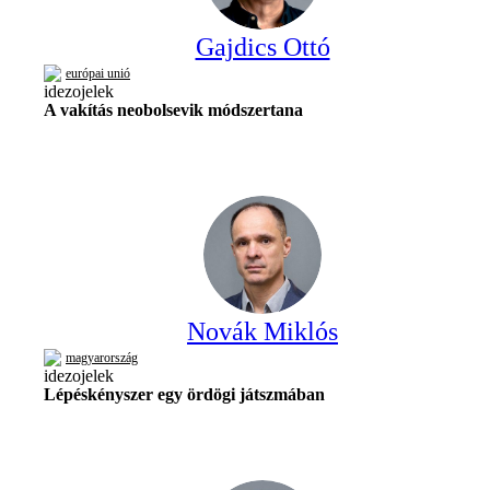
Gajdics Ottó
európai unió
A vakítás neobolsevik módszertana
Novák Miklós
magyarország
Lépéskényszer egy ördögi játszmában