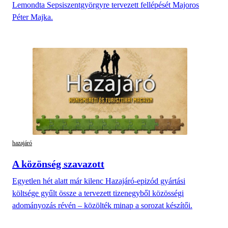
Lemondta Sepsiszentgyörgyre tervezett fellépését Majoros
Péter Majka.
hazajáró
A közönség szavazott
Egyetlen hét alatt már kilenc Hazajáró-epizód gyártási
költsége gyűlt össze a tervezett tizenegyből közösségi
adományozás révén – közölték minap a sorozat készítői.