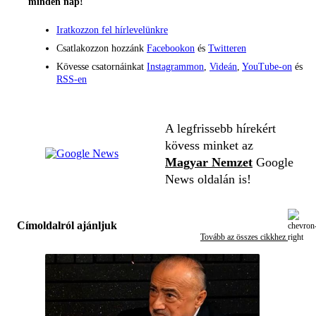
minden nap!
Iratkozzon fel hírlevelünkre
Csatlakozzon hozzánk
Facebookon
és
Twitteren
Kövesse csatornáinkat
Instagrammon
,
Videán
,
YouTube-on
és
RSS-en
A legfrissebb hírekért
kövess minket az
Magyar Nemzet
Google
News oldalán is!
Címoldalról ajánljuk
Tovább az összes cikkhez