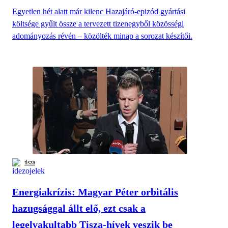
Egyetlen hét alatt már kilenc Hazajáró-epizód gyártási
költsége gyűlt össze a tervezett tizenegyből közösségi
adományozás révén – közölték minap a sorozat készítői.
tisza
Energiakrízis: Magyar Péter orbitális
hazugsággal állt elő, ezt csak a
legelvakultabb Tisza-hívek veszik be