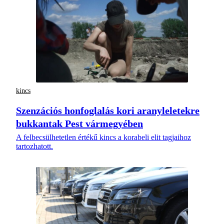
kincs
Szenzációs honfoglalás kori aranyleletekre
bukkantak Pest vármegyében
A felbecsülhetetlen értékű kincs a korabeli elit tagjaihoz
tartozhatott.