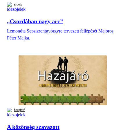
erdély
„Csordában nagy arc”
Lemondta Sepsiszentgyörgyre tervezett fellépését Majoros
Péter Majka.
hazajáró
A közönség szavazott