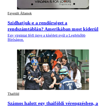
Egyesült Államok
Szidhatjuk-e a rendőrséget a
rendszámtáblán? Amerikában most kiderül
Egy virginiai férfi ügye a kísérleti nyúl a Legfelsőbb
Bíróságon.
Thaiföld
Számos halott egy thaiföldi vérengzésben, a