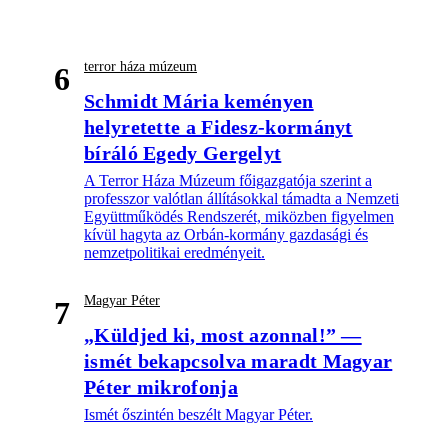
terror háza múzeum
6
Schmidt Mária keményen
helyretette a Fidesz-kormányt
bíráló Egedy Gergelyt
A Terror Háza Múzeum főigazgatója szerint a
professzor valótlan állításokkal támadta a Nemzeti
Együttműködés Rendszerét, miközben figyelmen
kívül hagyta az Orbán-kormány gazdasági és
nemzetpolitikai eredményeit.
Magyar Péter
7
„Küldjed ki, most azonnal!” —
ismét bekapcsolva maradt Magyar
Péter mikrofonja
Ismét őszintén beszélt Magyar Péter.