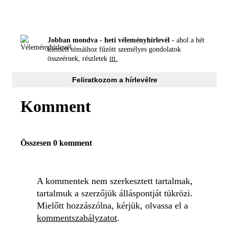
Jobban mondva - heti véleményhírlevél -
ahol a hét
kiemelt témáihoz fűzött személyes gondolatok
összeérnek, részletek
itt.
Feliratkozom a hírlevélre
Komment
Összesen 0 komment
A kommentek nem szerkesztett tartalmak,
tartalmuk a szerzőjük álláspontját tükrözi.
Mielőtt hozzászólna, kérjük, olvassa el a
kommentszabályzatot
.