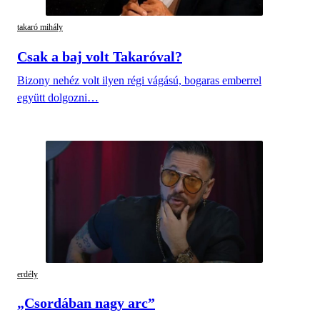
takaró mihály
Csak a baj volt Takaróval?
Bizony nehéz volt ilyen régi vágású, bogaras emberrel
együtt dolgozni…
erdély
„Csordában nagy arc”