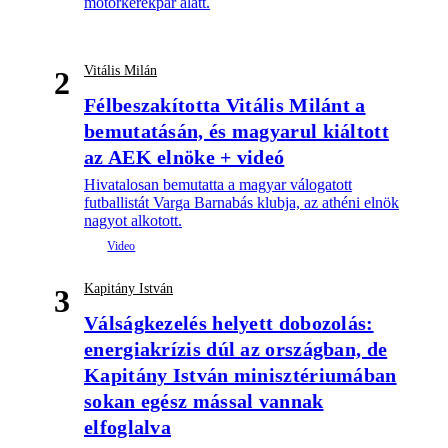
motorkerékpár alatt.
Vitális Milán
2
Félbeszakította Vitális Milánt a
bemutatásán, és magyarul kiáltott
az AEK elnöke + videó
Hivatalosan bemutatta a magyar válogatott
futballistát Varga Barnabás klubja, az athéni elnök
nagyot alkotott.
Kapitány István
3
Válságkezelés helyett dobozolás:
energiakrízis dúl az országban, de
Kapitány István minisztériumában
sokan egész mással vannak
elfoglalva