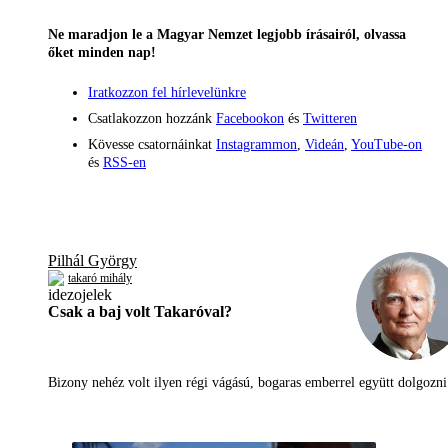
Ne maradjon le a Magyar Nemzet legjobb írásairól, olvassa
őket minden nap!
Iratkozzon fel hírlevelünkre
Csatlakozzon hozzánk
Facebookon
és
Twitteren
Kövesse csatornáinkat
Instagrammon
,
Videán
,
YouTube-on
és
RSS-en
Pilhál György
takaró mihály
Csak a baj volt Takaróval?
Bizony nehéz volt ilyen régi vágású, bogaras emberrel együtt dolgoz