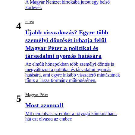
A Magyar Nemzet birtokába jutott egy belső
körlevél.
mtva
4
Újabb visszakozás? Egyre több
személyi döntését írhatja felül
Magyar Péter a politikai és
társadalmi nyomás hatására
Az elmúlt hónapokban több személyi döntés is
megváltozott a politikai és társadalmi nyomás
hatására, ami egyre inkább visszatérő mintázatnak
tűnik a Tisza-kormány működésében.
Magyar Péter
5
Most azonnal!
Mit nem olvas az ember a rotyogó kánikulában -
hát ezt olvassa az ember: