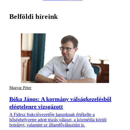
Belföldi híreink
Magyar Péter
Bóka János: A kormány válságkezelésből
elégtelenre vizsgázott
A Fidesz frakcióvezetője lapunknak értékelte a
hőséghelyzetre adott tiszás választ, a közmédia körüli
botrányt, valamint az államfőválasztást is.