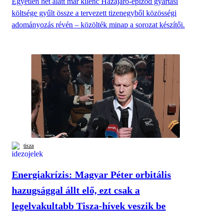
Egyetlen hét alatt már kilenc Hazajáró-epizód gyártási
költsége gyűlt össze a tervezett tizenegyből közösségi
adományozás révén – közölték minap a sorozat készítői.
tisza
Energiakrízis: Magyar Péter orbitális
hazugsággal állt elő, ezt csak a
legelvakultabb Tisza-hívek veszik be