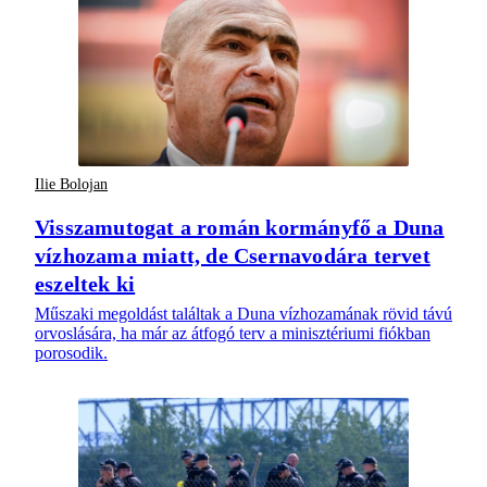
Ilie Bolojan
Visszamutogat a román kormányfő a Duna
vízhozama miatt, de Csernavodára tervet
eszeltek ki
Műszaki megoldást találtak a Duna vízhozamának rövid távú
orvoslására, ha már az átfogó terv a minisztériumi fiókban
porosodik.