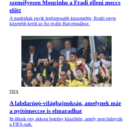
személyesen Mourinho a Fradi elleni meccs
előtt
A madridiak egyik legfontosabb kiszemeltje, Rodri egyre
közelebb kerül az ősi rivális Barcelonához.
FIFA
A labdarúgó-világbajnokság, amelynek már
a nyitómeccse is elmaradhat
Itt állunk egy akkora botrány küszöbén, amely nem hiányzik
a FIFA-nak.