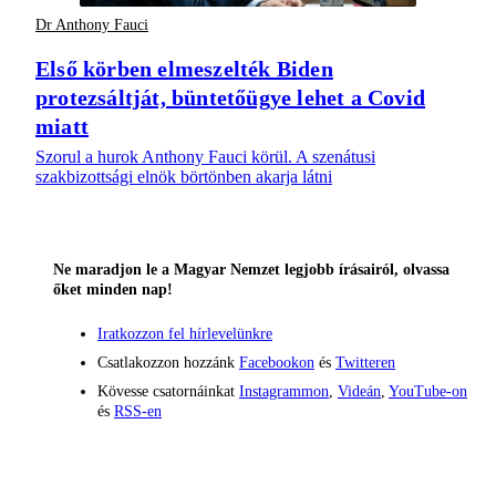
Dr Anthony Fauci
Első körben elmeszelték Biden
protezsáltját, büntetőügye lehet a Covid
miatt
Szorul a hurok Anthony Fauci körül. A szenátusi
szakbizottsági elnök börtönben akarja látni
Ne maradjon le a Magyar Nemzet legjobb írásairól, olvassa
őket minden nap!
Iratkozzon fel hírlevelünkre
Csatlakozzon hozzánk
Facebookon
és
Twitteren
Kövesse csatornáinkat
Instagrammon
,
Videán
,
YouTube-on
és
RSS-en