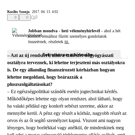
Kuslits Szonja
2017. 04. 13. 4:02
0
0
0
Jobban mondva - heti véleményhírlevél -
ahol a hét
kiemelt témáihoz fűzött személyes gondolatok
összeérnek, részletek
itt.
Feliratkozom a hírlevélre
– Azt az új rendszert, amit a szülészet-nőgyógyászati
osztályra terveznek, ki lehetne terjeszteni más osztályokra
is. De egy államilag finanszírozott kórházban hogyan
lehetne megoldani, hogy beárazzák a
pluszszolgáltatásokat?
– Ez egészségpolitikai szándék esetén jogtechnikai kérdés.
Működőképes lehetne egy olyan rendszer, ahol látható, hogy
ha valaki például egy konkrét sebészt szeretne, akkor az
mennyibe kerül. A pénz egy részét a kórház, nagyobb részét az
orvos és az őt segítő személyzet kapná. Viszont ami nagyon
lényeges, hogy borítékkal vagy anélkül, de mindenkinek meg
kell adni a magas színvonalú térítésmentes ellátás esélyét, amit