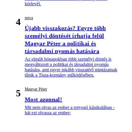
körlevél.
mtva
4
Újabb visszakozás? Egyre több
személyi döntését írhatja felül
Magyar Péter a politikai és
társadalmi nyomás hatására
Az elmúlt hónapokban több személyi döntés is
megváltozott a politikai és társadalmi nyomás
hatására, ami egyre inkább visszatérő mintázatnak
tűnik a Tisza-kormány működésében.
Magyar Péter
5
Most azonnal!
Mit nem olvas az ember a rotyogó kánikulában -
hát ezt olvassa az ember: