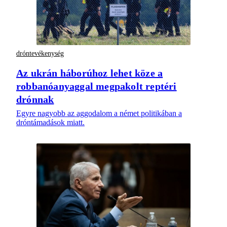
dróntevékenység
Az ukrán háborúhoz lehet köze a
robbanóanyaggal megpakolt reptéri
drónnak
Egyre nagyobb az aggodalom a német politikában a
dróntámadások miatt.