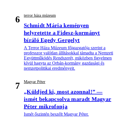
terror háza múzeum
6
Schmidt Mária keményen
helyretette a Fidesz-kormányt
bíráló Egedy Gergelyt
A Terror Háza Múzeum főigazgatója szerint a
professzor valótlan állításokkal támadta a Nemzeti
Együttműködés Rendszerét, miközben figyelmen
kívül hagyta az Orbán-kormány gazdasági és
nemzetpolitikai eredményeit.
Magyar Péter
7
„Küldjed ki, most azonnal!” —
ismét bekapcsolva maradt Magyar
Péter mikrofonja
Ismét őszintén beszélt Magyar Péter.