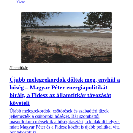
államtitkár
Újabb melegrekordok dőltek meg, enyhül a
hőség – Magyar Péter energiapolitikát
bírált, a Fidesz az államtitkár távozását
követeli
Újabb melegrekordok, csőtörések és szabadtéri tüzek
jellemezték a csütörtöki hőséget. Bár szombattól
másodfokúra mérséklik a hőségriasztást, a kialakult helyzet
miatt Magyar Péter és a Fidesz között is újabb politikai vita
bontakozott ki.