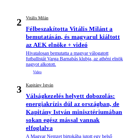
Vitális Milán
2
Félbeszakította Vitális Milánt a
bemutatásán, és magyarul kiáltott
az AEK elnöke + videó
Hivatalosan bemutatta a magyar válogatott
futballistát Varga Barnabás klubja, az athéni elnök
nagyot alkotott.
Kapitány István
3
Válságkezelés helyett dobozolás:
energiakrízis dúl az országban, de
Kapitány István minisztériumában
sokan egész mással vannak
elfoglalva
A Magyar Nemzet birtokába jutott egy belső