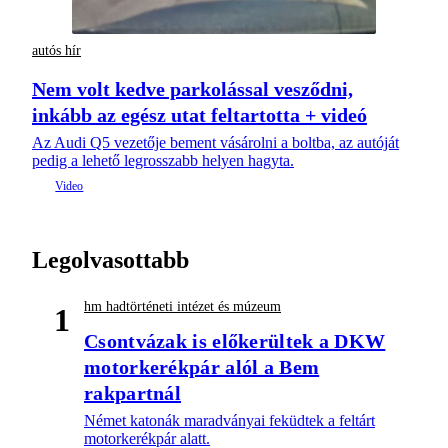
autós hír
Nem volt kedve parkolással vesződni,
inkább az egész utat feltartotta + videó
Az Audi Q5 vezetője bement vásárolni a boltba, az autóját
pedig a lehető legrosszabb helyen hagyta.
Legolvasottabb
hm hadtörténeti intézet és múzeum
1
Csontvázak is előkerültek a DKW
motorkerékpár alól a Bem
rakpartnál
Német katonák maradványai feküdtek a feltárt
motorkerékpár alatt.