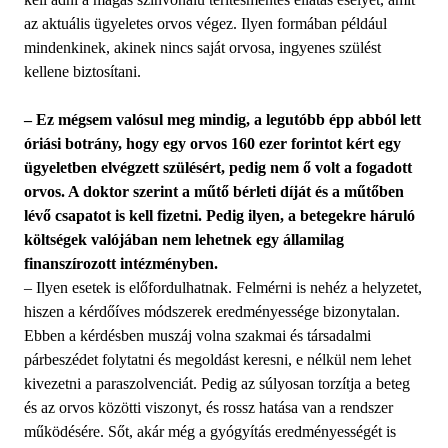
az aktuális ügyeletes orvos végez. Ilyen formában például
mindenkinek, akinek nincs saját orvosa, ingyenes szülést
kellene biztosítani.
– Ez mégsem valósul meg mindig, a legutóbb épp abból lett
óriási botrány, hogy egy orvos 160 ezer forintot kért egy
ügyeletben elvégzett szülésért, pedig nem ő volt a fogadott
orvos. A doktor szerint a műtő bérleti díját és a műtőben
lévő csapatot is kell fizetni. Pedig ilyen, a betegekre háruló
költségek valójában nem lehetnek egy államilag
finanszírozott intézményben.
– Ilyen esetek is előfordulhatnak. Felmérni is nehéz a helyzetet,
hiszen a kérdőíves módszerek eredményessége bizonytalan.
Ebben a kérdésben muszáj volna szakmai és társadalmi
párbeszédet folytatni és megoldást keresni, e nélkül nem lehet
kivezetni a paraszolvenciát. Pedig az súlyosan torzítja a beteg
és az orvos közötti viszonyt, és rossz hatása van a rendszer
működésére. Sőt, akár még a gyógyítás eredményességét is