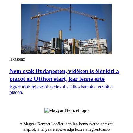
lakáspiac
Nem csak Budapesten, vidéken is élénkíti a
piacot az Otthon start, kár lenne érte
Egyre több fejlesztői akcióval találkozhatnak a vevők a
piacon.
A Magyar Nemzet közéleti napilap konzervatív, nemzeti
alapról, a tényekre építve adja közre a legfontosabb