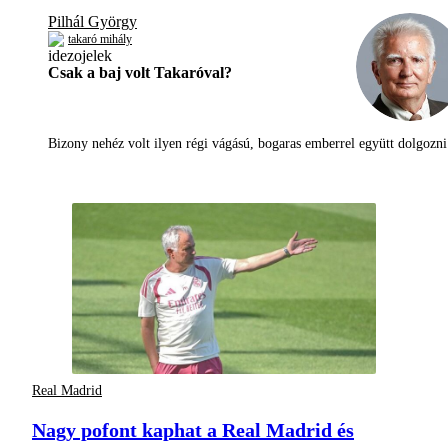
Pilhál György
takaró mihály
Csak a baj volt Takaróval?
Bizony nehéz volt ilyen régi vágású, bogaras emberrel együtt dolgoz
Real Madrid
Nagy pofont kaphat a Real Madrid és