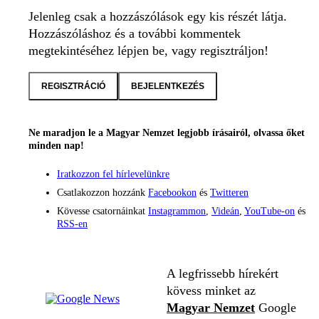
Jelenleg csak a hozzászólások egy kis részét látja.
Hozzászóláshoz és a további kommentek
megtekintéséhez lépjen be, vagy regisztráljon!
REGISZTRÁCIÓ
BEJELENTKEZÉS
Ne maradjon le a Magyar Nemzet legjobb írásairól, olvassa őket
minden nap!
Iratkozzon fel hírlevelünkre
Csatlakozzon hozzánk
Facebookon
és
Twitteren
Kövesse csatornáinkat
Instagrammon
,
Videán
,
YouTube-on
és
RSS-en
A legfrissebb hírekért
kövess minket az
Magyar Nemzet
Google