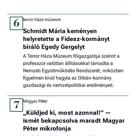
terror háza múzeum
6
Schmidt Mária keményen
helyretette a Fidesz-kormányt
bíráló Egedy Gergelyt
A Terror Háza Múzeum főigazgatója szerint a
professzor valótlan állításokkal támadta a
Nemzeti Együttműködés Rendszerét, miközben
figyelmen kívül hagyta az Orbán-kormány
gazdasági és nemzetpolitikai eredményeit.
Magyar Péter
7
„Küldjed ki, most azonnal!” —
ismét bekapcsolva maradt Magyar
Péter mikrofonja