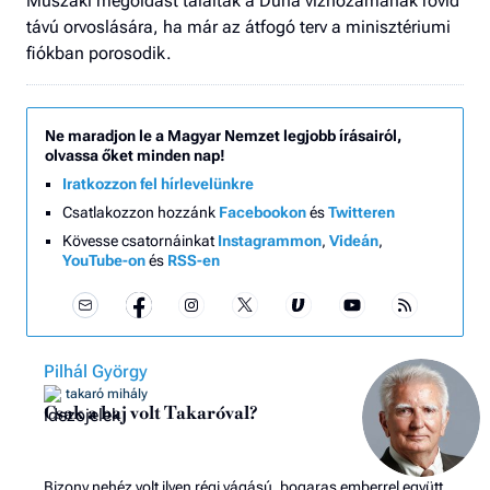
Műszaki megoldást találtak a Duna vízhozamának rövid
távú orvoslására, ha már az átfogó terv a minisztériumi
fiókban porosodik.
Ne maradjon le a Magyar Nemzet legjobb írásairól,
olvassa őket minden nap!
Iratkozzon fel hírlevelünkre
Csatlakozzon hozzánk
Facebookon
és
Twitteren
Kövesse csatornáinkat
Instagrammon
,
Videán
,
YouTube-on
és
RSS-en
Pilhál György
takaró mihály
Csak a baj volt Takaróval?
Bizony nehéz volt ilyen régi vágású, bogaras emberrel együtt