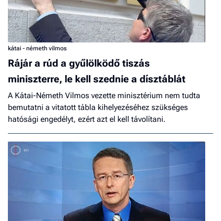
kátai - németh vilmos
Rájár a rúd a gyűlölködő tiszás
miniszterre, le kell szednie a dísztáblát
A Kátai-Németh Vilmos vezette minisztérium nem tudta
bemutatni a vitatott tábla kihelyezéséhez szükséges
hatósági engedélyt, ezért azt el kell távolítani.