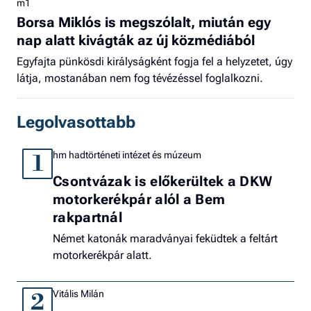
m1
Borsa Miklós is megszólalt, miután egy
nap alatt kivágták az új közmédiából
Egyfajta pünkösdi királyságként fogja fel a helyzetet, úgy
látja, mostanában nem fog tévézéssel foglalkozni.
Legolvasottabb
hm hadtörténeti intézet és múzeum
1
Csontvázak is előkerültek a DKW
motorkerékpár alól a Bem
rakpartnál
Német katonák maradványai feküdtek a feltárt
motorkerékpár alatt.
Vitális Milán
2