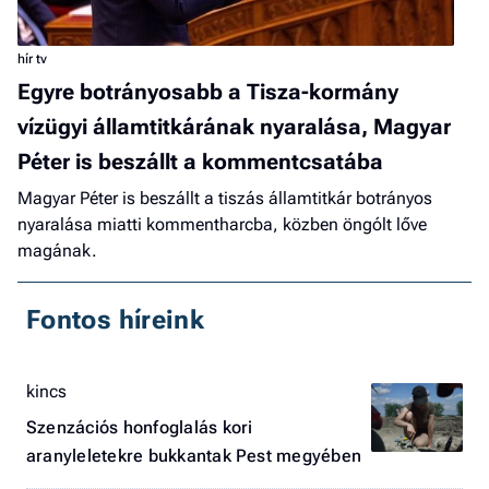
hír tv
Egyre botrányosabb a Tisza-kormány
vízügyi államtitkárának nyaralása, Magyar
Péter is beszállt a kommentcsatába
Magyar Péter is beszállt a tiszás államtitkár botrányos
nyaralása miatti kommentharcba, közben öngólt lőve
magának.
Fontos híreink
kincs
Szenzációs honfoglalás kori
aranyleletekre bukkantak Pest megyében