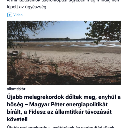
lépett az ügyészség.
államtitkár
Újabb melegrekordok dőltek meg, enyhül a
hőség – Magyar Péter energiapolitikát
bírált, a Fidesz az államtitkár távozását
követeli
Újabb melegrekordok, csőtörések és szabadtéri tüzek