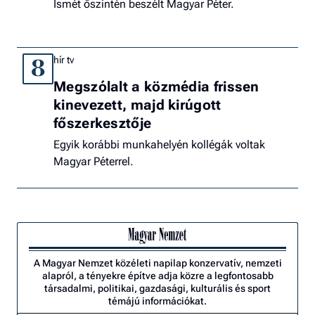
Ismét őszintén beszélt Magyar Péter.
hír tv
8
Megszólalt a közmédia frissen
kinevezett, majd kirúgott
főszerkesztője
Egyik korábbi munkahelyén kollégák voltak
Magyar Péterrel.
A Magyar Nemzet közéleti napilap konzervatív, nemzeti
alapról, a tényekre építve adja közre a legfontosabb
társadalmi, politikai, gazdasági, kulturális és sport
témájú információkat.