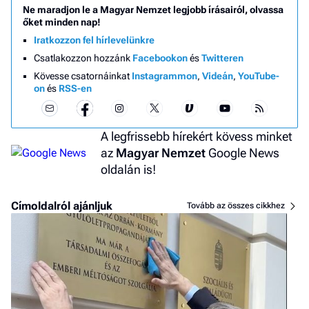
Ne maradjon le a Magyar Nemzet legjobb írásairól, olvassa
őket minden nap!
Iratkozzon fel hírlevelünkre
Csatlakozzon hozzánk
Facebookon
és
Twitteren
Kövesse csatornáinkat
Instagrammon
,
Videán
,
YouTube-
on
és
RSS-en
A legfrissebb hírekért kövess minket
az
Magyar Nemzet
Google News
oldalán is!
Címoldalról ajánljuk
Tovább az összes cikkhez