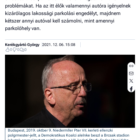
problémákat. Ha az itt élők valamennyi autóra igényelnek
kizárólagos lakossági parkolási engedélyt, majdnem
kétszer annyi autóval kell számolni, mint amennyi
parkolóhely van.
Kerékgyártó György
2021. 12. 06. 15:08
0
0
0
Jobb
- het
véle
Budapest, 2019. oktber 9. Niedermller Pter VII. kerleti ellenzki
polgrmester-jellt, a Demokratikus Koalci alelnke beszl a Brcsak stadion
Fe