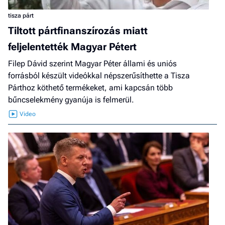
tisza párt
Tiltott pártfinanszírozás miatt
feljelentették Magyar Pétert
Filep Dávid szerint Magyar Péter állami és uniós
forrásból készült videókkal népszerűsíthette a Tisza
Párthoz köthető termékeket, ami kapcsán több
bűncselekmény gyanúja is felmerül.