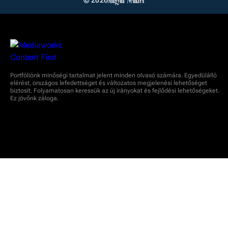
© 2026
Portfóliónk minőségi tartalmat jelent minden olvasó számára. Egyedülálló
elérést, országos lefedettséget és változatos megjelenési lehetőséget
biztosít. Folyamatosan keressük az új irányokat és fejlődési lehetőségeket.
Ez jövőnk záloga.