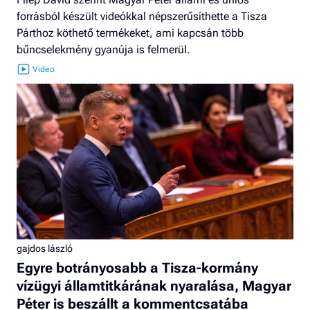
forrásból készült videókkal népszerűsíthette a Tisza
Párthoz köthető termékeket, ami kapcsán több
bűncselekmény gyanúja is felmerül.
gajdos lászló
Egyre botrányosabb a Tisza-kormány
vízügyi államtitkárának nyaralása, Magyar
Péter is beszállt a kommentcsatába