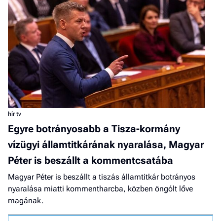
hír tv
Egyre botrányosabb a Tisza-kormány
vízügyi államtitkárának nyaralása, Magyar
Péter is beszállt a kommentcsatába
Magyar Péter is beszállt a tiszás államtitkár botrányos
nyaralása miatti kommentharcba, közben öngólt lőve
magának.