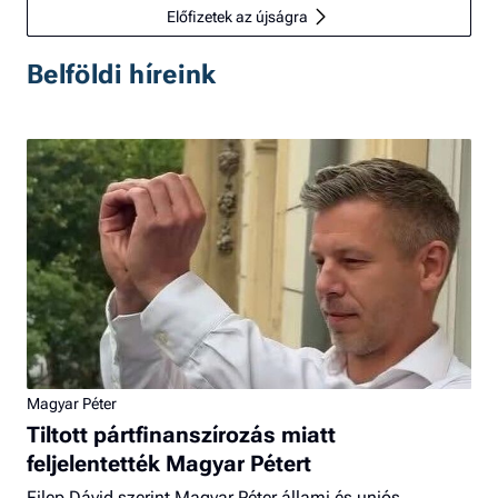
Előfizetek az újságra
Belföldi híreink
Magyar Péter
Tiltott pártfinanszírozás miatt
feljelentették Magyar Pétert
Filep Dávid szerint Magyar Péter állami és uniós