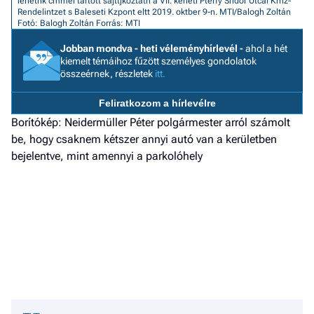
lehetnk cmmel tartott sajttjkoztatn a VII. kerleti Pterfy Sndor Utcai Krhz-
Rendelintzet s Baleseti Kzpont eltt 2019. oktber 9-n. MTI/Balogh Zoltán
a h
Fotó: Balogh Zoltán
Forrás: MTI
E
Jobban mondva - heti véleményhírlevél -
ahol a hét
a
kiemelt témáihoz fűzött személyes gondolatok
ú
összeérnek, részletek
itt.
Feliratkozom a hírlevélre
Borítókép: Neidermüller Péter polgármester arról számolt
be, hogy csaknem kétszer annyi autó van a kerületben
bejelentve, mint amennyi a parkolóhely