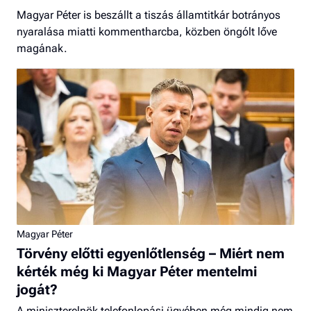
Magyar Péter is beszállt a tiszás államtitkár botrányos
nyaralása miatti kommentharcba, közben öngólt lőve
magának.
Magyar Péter
Törvény előtti egyenlőtlenség – Miért nem
kérték még ki Magyar Péter mentelmi
jogát?
A miniszterelnök telefonlopási ügyében még mindig nem