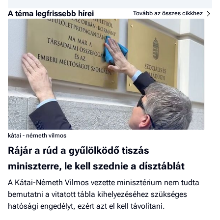
A téma legfrissebb hírei
Tovább az összes cikkhez
kátai - németh vilmos
Rájár a rúd a gyűlölködő tiszás
miniszterre, le kell szednie a dísztáblát
A Kátai-Németh Vilmos vezette minisztérium nem tudta
bemutatni a vitatott tábla kihelyezéséhez szükséges
hatósági engedélyt, ezért azt el kell távolítani.