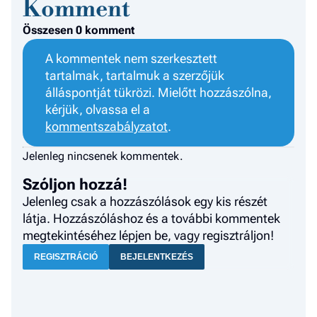
Komment
Összesen 0 komment
A kommentek nem szerkesztett
tartalmak, tartalmuk a szerzőjük
álláspontját tükrözi. Mielőtt hozzászólna,
kérjük, olvassa el a
kommentszabályzatot
.
Jelenleg nincsenek kommentek.
Szóljon hozzá!
Jelenleg csak a hozzászólások egy kis részét
látja. Hozzászóláshoz és a további kommentek
megtekintéséhez lépjen be, vagy regisztráljon!
REGISZTRÁCIÓ
BEJELENTKEZÉS