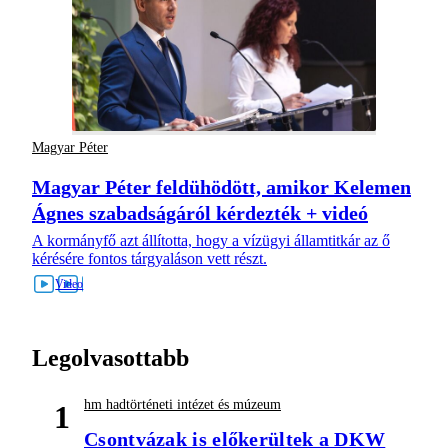
Magyar Péter
Magyar Péter feldühödött, amikor Kelemen
Ágnes szabadságáról kérdezték + videó
A kormányfő azt állította, hogy a vízügyi államtitkár az ő
kérésére fontos tárgyaláson vett részt.
Legolvasottabb
hm hadtörténeti intézet és múzeum
1
Csontvázak is előkerültek a DKW