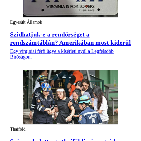
Egyesült Államok
Szidhatjuk-e a rendőrséget a
rendszámtáblán? Amerikában most kiderül
Egy virginiai férfi ügye a kísérleti nyúl a Legfelsőbb
Bíróságon.
Thaiföld