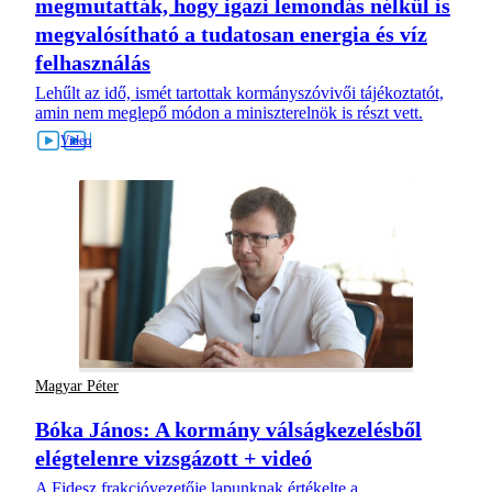
megmutatták, hogy igazi lemondás nélkül is
megvalósítható a tudatosan energia és víz
felhasználás
Lehűlt az idő, ismét tartottak kormányszóvivői tájékoztatót,
amin nem meglepő módon a miniszterelnök is részt vett.
Magyar Péter
Bóka János: A kormány válságkezelésből
elégtelenre vizsgázott + videó
A Fidesz frakcióvezetője lapunknak értékelte a