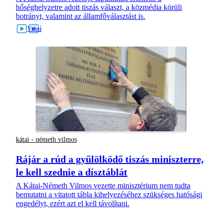
hőséghelyzetre adott tiszás választ, a közmédia körüli
botrányt, valamint az államfőválasztást is.
kátai - németh vilmos
Rájár a rúd a gyűlölködő tiszás miniszterre,
le kell szednie a dísztáblát
A Kátai-Németh Vilmos vezette minisztérium nem tudta
bemutatni a vitatott tábla kihelyezéséhez szükséges hatósági
engedélyt, ezért azt el kell távolítani.