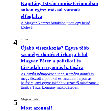
Kapitány István minisztériumában
sokan egész mással vannak
elfoglalva
A Magyar Nemzet birtokába jutott egy belső
körlevél.
mtva
4
Újabb visszakozás? Egyre több
személyi döntését írhatja felül
Magyar Péter a politikai és
társadalmi nyomás hatására
Az elmúlt hónapokban több személyi döntés is
megváltozott a politikai és társadalmi nyomás
hatására, ami egyre inkább visszatérő mintázatnak
tűnik a Tisza-kormány működésében.
Magyar Péter
5
Most azonnal!