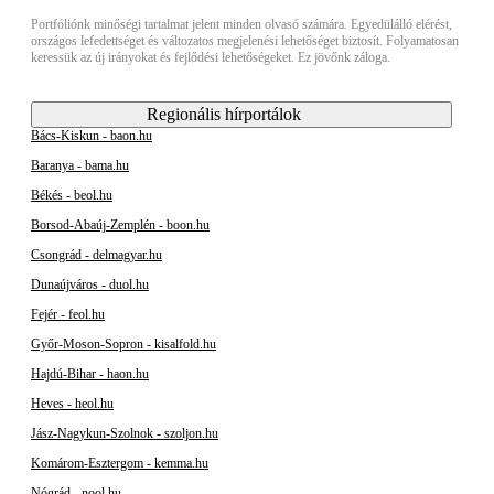
Portfóliónk minőségi tartalmat jelent minden olvasó számára. Egyedülálló elérést,
országos lefedettséget és változatos megjelenési lehetőséget biztosít. Folyamatosan
keressük az új irányokat és fejlődési lehetőségeket. Ez jövőnk záloga.
Regionális hírportálok
Bács-Kiskun - baon.hu
Baranya - bama.hu
Békés - beol.hu
Borsod-Abaúj-Zemplén - boon.hu
Csongrád - delmagyar.hu
Dunaújváros - duol.hu
Fejér - feol.hu
Győr-Moson-Sopron - kisalfold.hu
Hajdú-Bihar - haon.hu
Heves - heol.hu
Jász-Nagykun-Szolnok - szoljon.hu
Komárom-Esztergom - kemma.hu
Nógrád - nool.hu