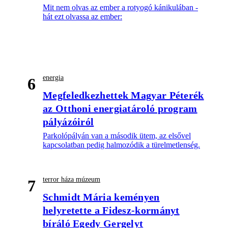
Mit nem olvas az ember a rotyogó kánikulában -
hát ezt olvassa az ember:
energia
6
Megfeledkezhettek Magyar Péterék
az Otthoni energiatároló program
pályázóiról
Parkolópályán van a második ütem, az elsővel
kapcsolatban pedig halmozódik a türelmetlenség.
terror háza múzeum
7
Schmidt Mária keményen
helyretette a Fidesz-kormányt
bíráló Egedy Gergelyt