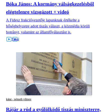
Bóka János: A kormány válságkezelésből
elégtelenre vizsgázott + videó
A Fidesz frakcióvezetője lapunknak értékelte a
hőséghelyzetre adott tiszás választ, a közmédia körüli
botrányt, valamint az államfőválasztást is.
kátai - németh vilmos
Rájár a rúd a gyűlölködő tiszás miniszterre,