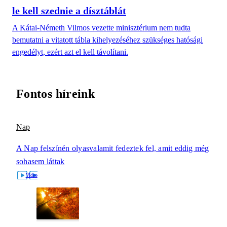
le kell szednie a dísztáblát
A Kátai-Németh Vilmos vezette minisztérium nem tudta
bemutatni a vitatott tábla kihelyezéséhez szükséges hatósági
engedélyt, ezért azt el kell távolítani.
Fontos híreink
Nap
A Nap felszínén olyasvalamit fedeztek fel, amit eddig még
sohasem láttak