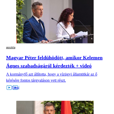
ausztria
Magyar Péter feldühödött, amikor Kelemen
Ágnes szabadságáról kérdezték + videó
A kormányfő azt állította, hogy a vízügyi államtitkár az ő
kérésére fontos tárgyaláson vett részt.