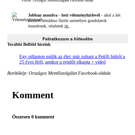
Forrás: Országos Mentőszolgálat Facebook oldala
Jobban mondva - heti véleményhírlevél -
ahol a hét
kiemelt témáihoz fűzött személyes gondolatok
összeérnek, részletek
itt.
Feliratkozom a hírlevélre
További Belföld híreink
Egy pillanton múlik az élet: már zuhant a Petőfi hídról a
25 éves férfi, amikor a rendőr elkapta + videó
Borítókép: Országos Mentőszolgálat Facebook-oldala
Komment
Összesen 0 komment