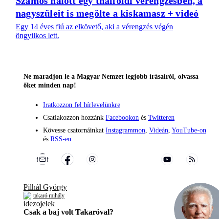
Számos halott egy thaiföldi vérengzésben, a
nagyszüleit is megölte a kiskamasz + videó
Egy 14 éves fiú az elkövető, aki a vérengzés végén
öngyilkos lett.
Ne maradjon le a Magyar Nemzet legjobb írásairól, olvassa
őket minden nap!
Iratkozzon fel hírlevelünkre
Csatlakozzon hozzánk
Facebookon
és
Twitteren
Kövesse csatornáinkat
Instagrammon
,
Videán
,
YouTube-on
és
RSS-en
Pilhál György
takaró mihály
Csak a baj volt Takaróval?