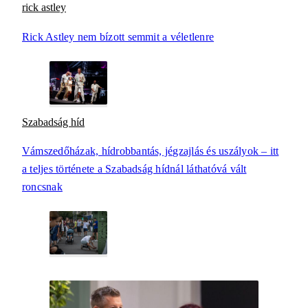
rick astley
Rick Astley nem bízott semmit a véletlenre
Szabadság híd
Vámszedőházak, hídrobbantás, jégzajlás és uszályok – itt
a teljes története a Szabadság hídnál láthatóvá vált
roncsnak