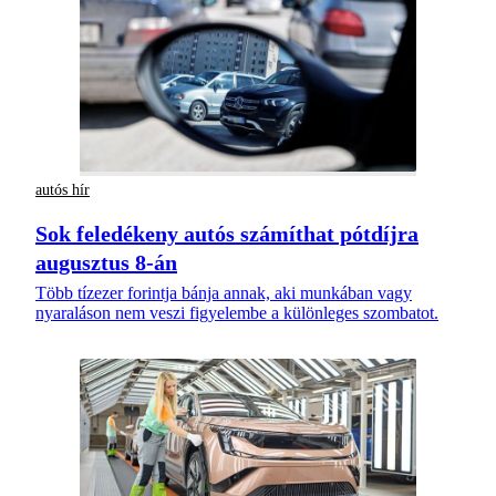
autós hír
Sok feledékeny autós számíthat pótdíjra
augusztus 8-án
Több tízezer forintja bánja annak, aki munkában vagy
nyaraláson nem veszi figyelembe a különleges szombatot.