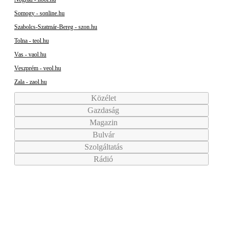
Somogy - sonline.hu
Szabolcs-Szatmár-Bereg - szon.hu
Tolna - teol.hu
Vas - vaol.hu
Veszprém - veol.hu
Zala - zaol.hu
Közélet
Gazdaság
Magazin
Bulvár
Szolgáltatás
Rádió