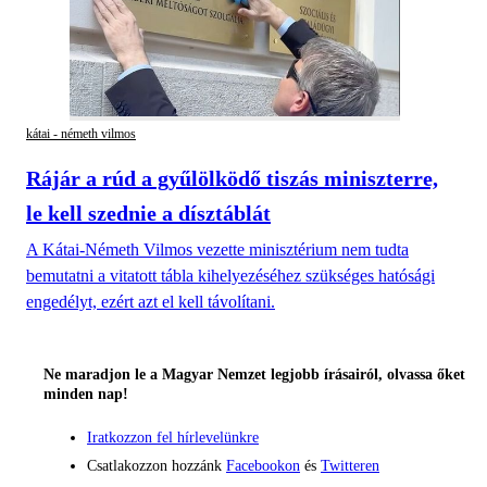
kátai - németh vilmos
Rájár a rúd a gyűlölködő tiszás miniszterre,
le kell szednie a dísztáblát
A Kátai-Németh Vilmos vezette minisztérium nem tudta
bemutatni a vitatott tábla kihelyezéséhez szükséges hatósági
engedélyt, ezért azt el kell távolítani.
Ne maradjon le a Magyar Nemzet legjobb írásairól, olvassa őket
minden nap!
Iratkozzon fel hírlevelünkre
Csatlakozzon hozzánk
Facebookon
és
Twitteren