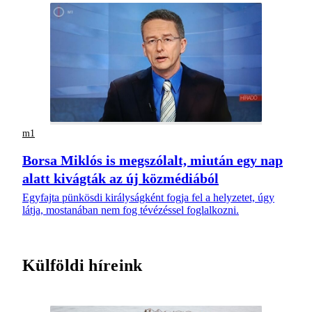
m1
Borsa Miklós is megszólalt, miután egy nap
alatt kivágták az új közmédiából
Egyfajta pünkösdi királyságként fogja fel a helyzetet, úgy
látja, mostanában nem fog tévézéssel foglalkozni.
Külföldi híreink