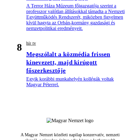
A Terror Háza Múzeum főigazgatója szerint a
professzor valótlan állításokkal támadta a Nemzeti
Együttműködés Rendszerét, miközben figyelmen
kívül hagyta az Orbán-kormány gazdasági és
nemzetpolitikai eredményeit.
hír tv
8
Megszólalt a közmédia frissen
kinevezett, majd kirúgott
főszerkesztője
Egyik korábbi munkahelyén kollégák voltak
Magyar Péterrel.
A Magyar Nemzet közéleti napilap konzervatív, nemzeti