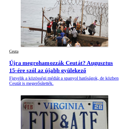
Ceuta
Újra megrohamozzák Ceutát? Augusztus
15-ére szól az újabb gyülekező
Figyelik a közösségi médiát a spanyol hatóságok, de közben
Ceutát is megerősítették.