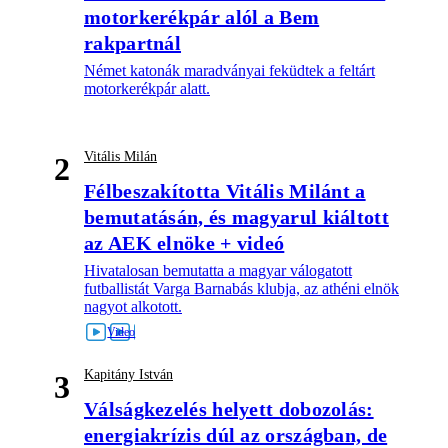
motorkerékpár alól a Bem
rakpartnál
Német katonák maradványai feküdtek a feltárt
motorkerékpár alatt.
Vitális Milán
2
Félbeszakította Vitális Milánt a
bemutatásán, és magyarul kiáltott
az AEK elnöke + videó
Hivatalosan bemutatta a magyar válogatott
futballistát Varga Barnabás klubja, az athéni elnök
nagyot alkotott.
Kapitány István
3
Válságkezelés helyett dobozolás:
energiakrízis dúl az országban, de