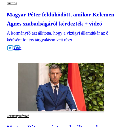
ausztria
Magyar Péter feldühödött, amikor Kelemen
Ágnes szabadságáról kérdezték + videó
A kormányfő azt állította, hogy a vízügyi államtitkár az ő
kérésére fontos tárgyaláson vett részt.
kormányszóvivő