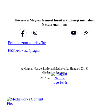
Kövesse a Magyar Nemzet híreit a közösségi médiában
és csatornáinkon:
Feliratkozom a hírlevélre
Előfizetek az újságra
A Magyar Nemzet kiadója a Mediaworks Hungary Zrt. ©
Minden jog fenntartva
© 2026