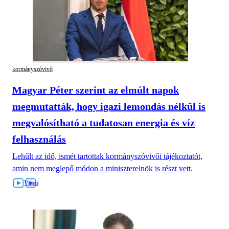
kormányszóvivő
Magyar Péter szerint az elmúlt napok
megmutatták, hogy igazi lemondás nélkül is
megvalósítható a tudatosan energia és víz
felhasználás
Lehűlt az idő, ismét tartottak kormányszóvivői tájékoztatót,
amin nem meglepő módon a miniszterelnök is részt vett.