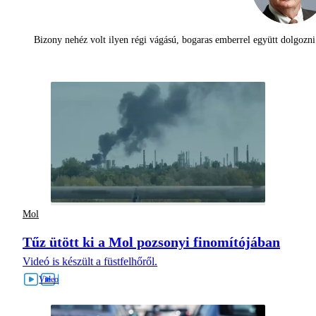
Bizony nehéz volt ilyen régi vágású, bogaras emberrel együtt dolgoz
Mol
Tűz ütött ki a Mol pozsonyi finomítójában
Videó is készült a füstfelhőről.