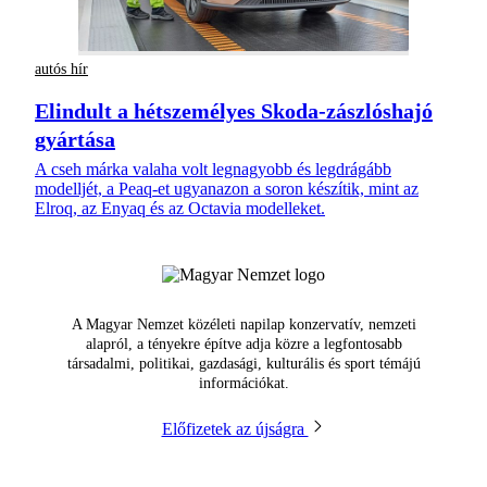
autós hír
Elindult a hétszemélyes Skoda-zászlóshajó
gyártása
A cseh márka valaha volt legnagyobb és legdrágább
modelljét, a Peaq-et ugyanazon a soron készítik, mint az
Elroq, az Enyaq és az Octavia modelleket.
A Magyar Nemzet közéleti napilap konzervatív, nemzeti
alapról, a tényekre építve adja közre a legfontosabb
társadalmi, politikai, gazdasági, kulturális és sport témájú
információkat.
Előfizetek az újságra