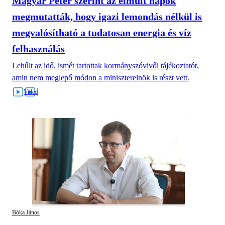
Magyar Péter szerint az elmúlt napok
megmutatták, hogy igazi lemondás nélkül is
megvalósítható a tudatosan energia és víz
felhasználás
Lehűlt az idő, ismét tartottak kormányszóvivői tájékoztatót,
amin nem meglepő módon a miniszterelnök is részt vett.
Bóka János