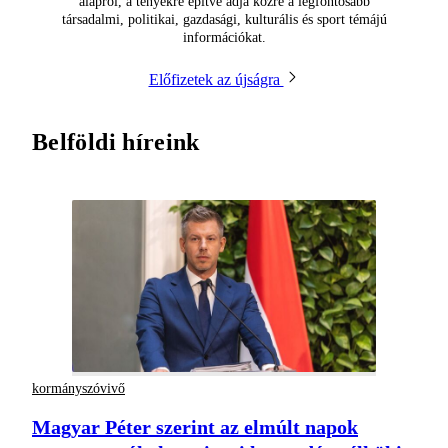
alapról, a tényekre építve adja közre a legfontosabb
társadalmi, politikai, gazdasági, kulturális és sport témájú
információkat.
Előfizetek az újságra
Belföldi híreink
kormányszóvivő
Magyar Péter szerint az elmúlt napok