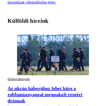
társasházak válságállósága lehet.
Külföldi híreink
dróntevékenység
Az ukrán háborúhoz lehet köze a
robbanóanyaggal megpakolt reptéri
drónnak