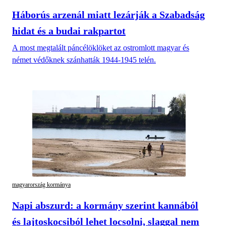
Háborús arzenál miatt lezárják a Szabadság
hidat és a budai rakpartot
A most megtalált páncélöklöket az ostromlott magyar és
német védőknek szánhatták 1944-1945 telén.
magyarország kormánya
Napi abszurd: a kormány szerint kannából
és lajtoskocsiból lehet locsolni, slaggal nem