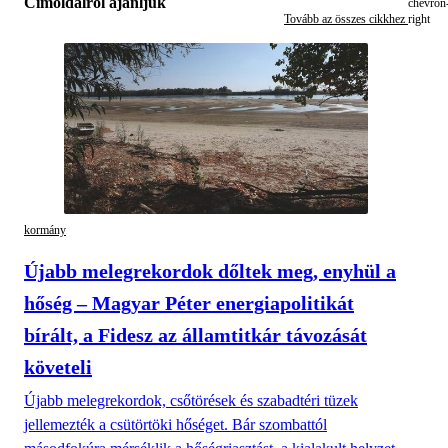
Címoldalról ajánljuk
Tovább az összes cikkhez
kormány
Újabb melegrekordok dőltek meg, enyhül a
hőség – Magyar Péter energiapolitikát
bírált, a Fidesz az államtitkár távozását
követeli
Újabb melegrekordok, csőtörések és szabadtéri tüzek
jellemezték a csütörtöki hőséget. Bár szombattól