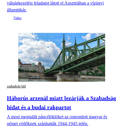
válságkezelési feladatot látott el Ausztriában a vízügyi
államtitkár.
szabadság híd
Háborús arzenál miatt lezárják a Szabadság
hidat és a budai rakpartot
A most megtalált páncélöklöket az ostromlott magyar és
német védőknek szánhatták 1944-1945 telén.