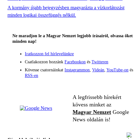
A kormány újabb bejegyzésben magyarázta a vízkorlátozást
minden logikai összefüggés nélkül.
Ne maradjon le a Magyar Nemzet legjobb írásairól, olvassa őket
minden nap!
Iratkozzon fel hírlevelünkre
Csatlakozzon hozzánk
Facebookon
és
Twitteren
Kövesse csatornáinkat
Instagrammon
,
Videán
,
YouTube-on
és
RSS-en
A legfrissebb hírekért
kövess minket az
Magyar Nemzet
Google
News oldalán is!