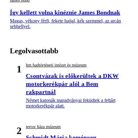
james bond
Így kellett volna kinéznie James Bondnak
Magas, vékony férfi, fekete hajjal, kék szemmel, az arcán
sebhellyel.
Legolvasottabb
hm hadtörténeti intézet és múzeum
1
Csontvázak is előkerültek a DKW
motorkerékpár alól a Bem
rakpartnál
Német katonák maradványai feküdtek a feltárt
motorkerékpár alatt.
terror háza múzeum
2
Schmidt Mária keményen