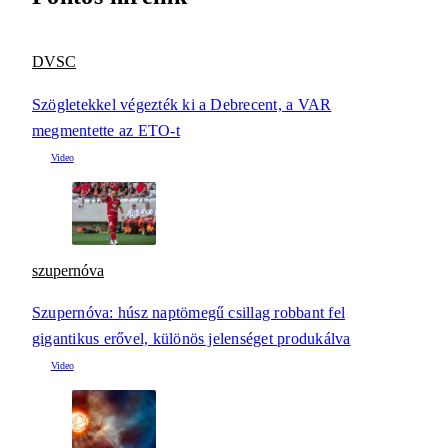
DVSC
Szögletekkel végezték ki a Debrecent, a VAR
megmentette az ETO-t
szupernóva
Szupernóva: húsz naptömegű csillag robbant fel
gigantikus erővel, különös jelenséget produkálva