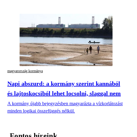
magyarország kormánya
Napi abszurd: a kormány szerint kannából
és lajtoskocsiból lehet locsolni, slaggal nem
A kormány újabb bejegyzésben magyarázta a vízkorlátozást
minden logikai összefüggés nélkül.
Fontos híreink