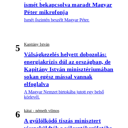
ismét bekapcsolva maradt Magyar
Péter mikrofonja
Ismét őszintén beszélt Magyar Péter.
Kapitány István
5
Válságkezelés helyett dobozolás:
energiakrízis dúl az országban, de
Kapitány István minisztériumában
sokan egész mással vannak
elfoglalva
A Magyar Nemzet birtokába jutott egy belső
körlevél.
kátai - németh vilmos
6
A gyűlölködő tiszás minisztert
visszaküldték a választókerületébe,