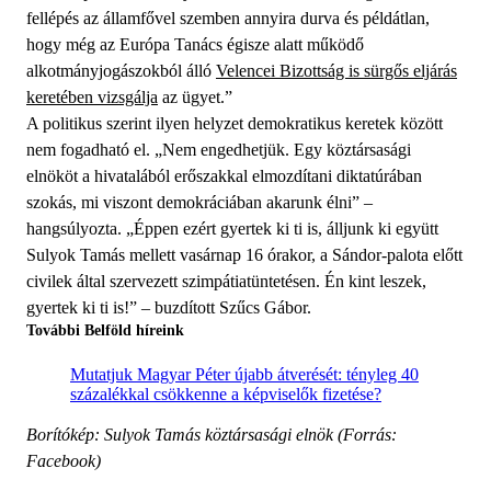
fellépés az államfővel szemben annyira durva és példátlan,
hogy még az Európa Tanács égisze alatt működő
alkotmányjogászokból álló
Velencei Bizottság is sürgős eljárás
keretében vizsgálja
az ügyet.”
A politikus szerint ilyen helyzet demokratikus keretek között
nem fogadható el. „Nem engedhetjük. Egy köztársasági
elnököt a hivatalából erőszakkal elmozdítani diktatúrában
szokás, mi viszont demokráciában akarunk élni” –
hangsúlyozta. „Éppen ezért gyertek ki ti is, álljunk ki együtt
Sulyok Tamás mellett vasárnap 16 órakor, a Sándor-palota előtt
civilek által szervezett szimpátiatüntetésen. Én kint leszek,
gyertek ki ti is!” – buzdított Szűcs Gábor.
További Belföld híreink
Mutatjuk Magyar Péter újabb átverését: tényleg 40
százalékkal csökkenne a képviselők fizetése?
Borítókép: Sulyok Tamás köztársasági elnök (Forrás:
Facebook)