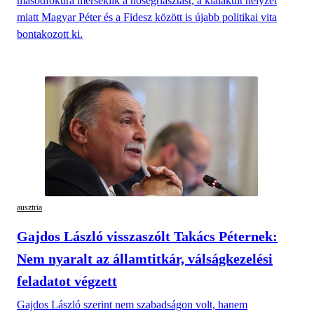
másodfokúra mérséklik a hőségriasztást, a kialakult helyzet
miatt Magyar Péter és a Fidesz között is újabb politikai vita
bontakozott ki.
ausztria
Gajdos László visszaszólt Takács Péternek:
Nem nyaralt az államtitkár, válságkezelési
feladatot végzett
Gajdos László szerint nem szabadságon volt, hanem