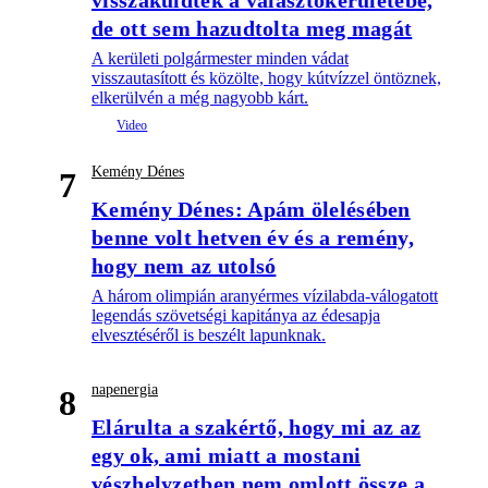
de ott sem hazudtolta meg magát
A kerületi polgármester minden vádat
visszautasított és közölte, hogy kútvízzel öntöznek,
elkerülvén a még nagyobb kárt.
Kemény Dénes
7
Kemény Dénes: Apám ölelésében
benne volt hetven év és a remény,
hogy nem az utolsó
A három olimpián aranyérmes vízilabda-válogatott
legendás szövetségi kapitánya az édesapja
elvesztéséről is beszélt lapunknak.
napenergia
8
Elárulta a szakértő, hogy mi az az
egy ok, ami miatt a mostani
vészhelyzetben nem omlott össze a