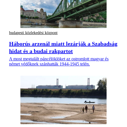
budapesti közlekedési központ
Háborús arzenál miatt lezárják a Szabadság
hidat és a budai rakpartot
A most megtalált páncélöklöket az ostromlott magyar és
német védőknek szánhatták 1944-1945 telén.