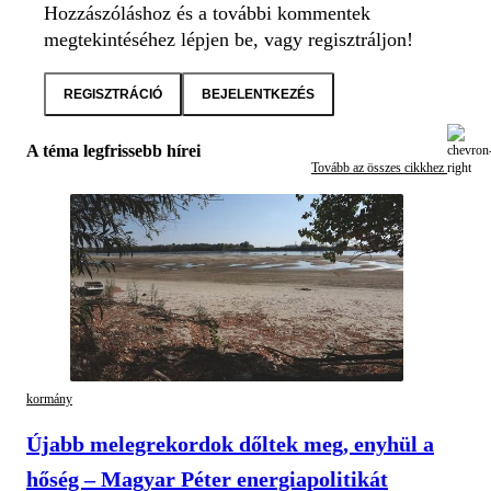
Hozzászóláshoz és a további kommentek
megtekintéséhez lépjen be, vagy regisztráljon!
REGISZTRÁCIÓ
BEJELENTKEZÉS
A téma legfrissebb hírei
Tovább az összes cikkhez
kormány
Újabb melegrekordok dőltek meg, enyhül a
hőség – Magyar Péter energiapolitikát