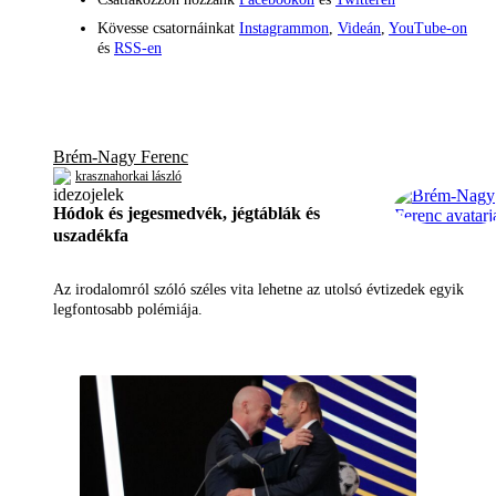
Kövesse csatornáinkat
Instagrammon
,
Videán
,
YouTube-on
és
RSS-en
Brém-Nagy Ferenc
krasznahorkai lászló
Hódok és jegesmedvék, jégtáblák és
uszadékfa
Az irodalomról szóló széles vita lehetne az utolsó évtizedek egyik
legfontosabb polémiája.