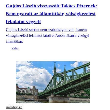
Gajdos László visszaszólt Takács Péternek:
Nem nyaralt az államtitkár, válságkezelési
feladatot végzett
Gajdos László szerint nem szabadságon volt, hanem
válságkezelési feladatot látott el Ausztriában a vízügyi
államtitkár.
szabadság híd