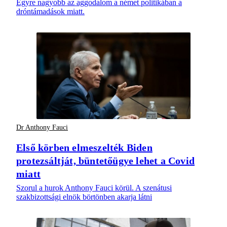
Egyre nagyobb az aggodalom a német politikában a
dróntámadások miatt.
Dr Anthony Fauci
Első körben elmeszelték Biden
protezsáltját, büntetőügye lehet a Covid
miatt
Szorul a hurok Anthony Fauci körül. A szenátusi
szakbizottsági elnök börtönben akarja látni