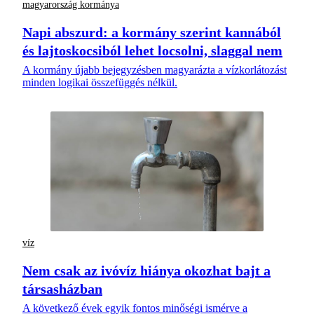
magyarország kormánya
Napi abszurd: a kormány szerint kannából
és lajtoskocsiból lehet locsolni, slaggal nem
A kormány újabb bejegyzésben magyarázta a vízkorlátozást
minden logikai összefüggés nélkül.
víz
Nem csak az ivóvíz hiánya okozhat bajt a
társasházban
A következő évek egyik fontos minőségi ismérve a