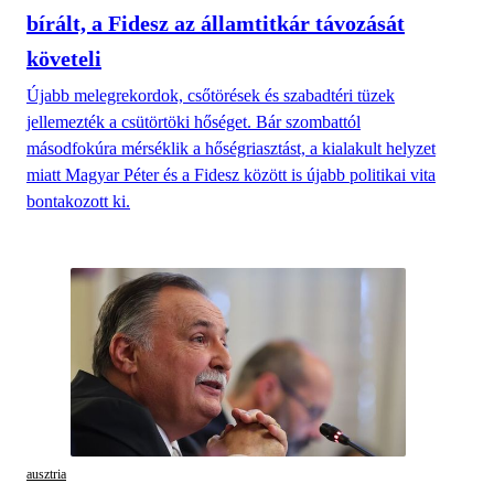
bírált, a Fidesz az államtitkár távozását
követeli
Újabb melegrekordok, csőtörések és szabadtéri tüzek
jellemezték a csütörtöki hőséget. Bár szombattól
másodfokúra mérséklik a hőségriasztást, a kialakult helyzet
miatt Magyar Péter és a Fidesz között is újabb politikai vita
bontakozott ki.
ausztria