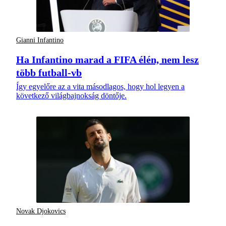
Gianni Infantino
Ha Infantino marad a FIFA élén, nem lesz
több futball-vb
Így egyelőre az a vita másodlagos, hogy hol legyen a
következő világbajnokság döntője.
Novak Djokovics