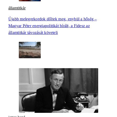
államtitkár
Újabb melegrekordok dőltek meg, enyhül a hőség –
Magyar Péter energiapolitikát bírált, a Fidesz az
államtitkár távozását követeli