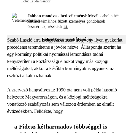
Fotó: Csudai Sándor
Jobban mondva - heti véleményhírlevél -
ahol a hét
kiemelt témáihoz fűzött személyes gondolatok
összeérnek, részletek
itt.
Feliratkozom a hírlevélre
Szabó László arra is figyelmeztetett, hogy egy ilyen gyakorlat
precedenst teremthetne a jövőre nézve. Álláspontja szerint ha
egy kormány politikai nyomással lemondásra tudná
kényszeríteni a köztársasági elnököt vagy más közjogi
méltóságokat, akkor a későbbi kormányok is ugyanezt az
eszközt alkalmazhatnák.
A szervező hangsúlyozta: 1990 óta nem volt példa hasonló
helyzetre Magyarországon, és a közjogi méltóságokra
vonatkozó szabályozás sem változott érdemben az elmúlt
évtizedekben. Felidézte, hogy
a Fidesz kétharmados többséggel is 