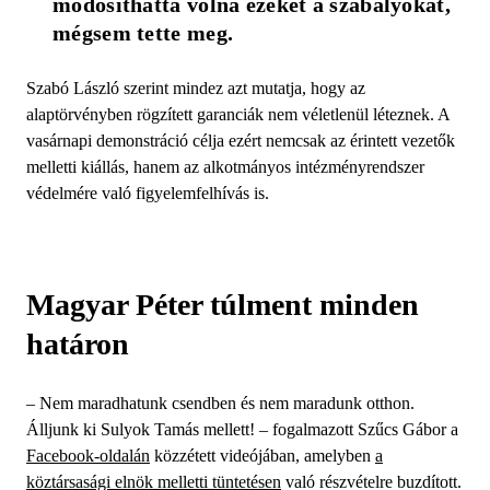
módosíthatta volna ezeket a szabályokat, 
mégsem tette meg.
Szabó László szerint mindez azt mutatja, hogy az
alaptörvényben rögzített garanciák nem véletlenül léteznek. A
vasárnapi demonstráció célja ezért nemcsak az érintett vezetők
melletti kiállás, hanem az alkotmányos intézményrendszer
védelmére való figyelemfelhívás is.
Magyar Péter túlment minden
határon
– Nem maradhatunk csendben és nem maradunk otthon.
Álljunk ki Sulyok Tamás mellett! – fogalmazott Szűcs Gábor a
Facebook-oldalán
közzétett videójában, amelyben
a
köztársasági elnök melletti tüntetésen
való részvételre buzdított.