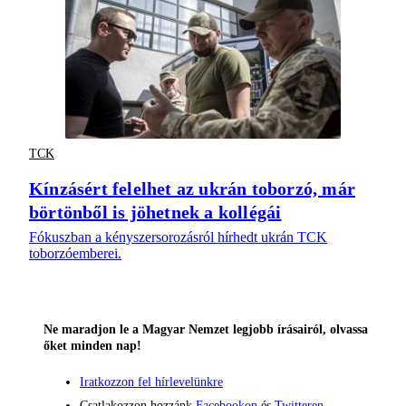
TCK
Kínzásért felelhet az ukrán toborzó, már
börtönből is jöhetnek a kollégái
Fókuszban a kényszersorozásról hírhedt ukrán TCK
toborzóemberei.
Ne maradjon le a Magyar Nemzet legjobb írásairól, olvassa
őket minden nap!
Iratkozzon fel hírlevelünkre
Csatlakozzon hozzánk
Facebookon
és
Twitteren