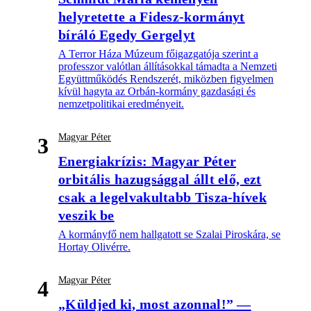
helyretette a Fidesz-kormányt
bíráló Egedy Gergelyt
A Terror Háza Múzeum főigazgatója szerint a
professzor valótlan állításokkal támadta a Nemzeti
Együttműködés Rendszerét, miközben figyelmen
kívül hagyta az Orbán-kormány gazdasági és
nemzetpolitikai eredményeit.
Magyar Péter
3
Energiakrízis: Magyar Péter
orbitális hazugsággal állt elő, ezt
csak a legelvakultabb Tisza-hívek
veszik be
A kormányfő nem hallgatott se Szalai Piroskára, se
Hortay Olivérre.
Magyar Péter
4
„Küldjed ki, most azonnal!” —