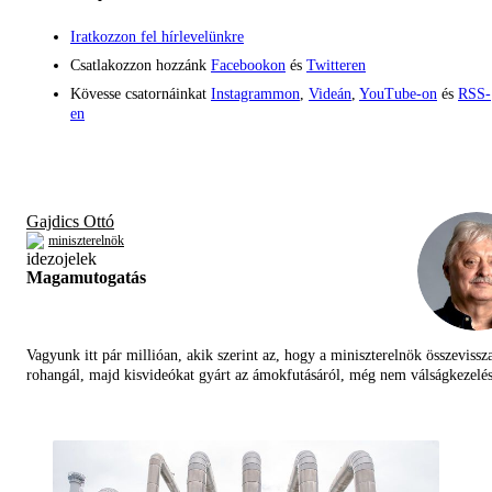
Iratkozzon fel hírlevelünkre
Csatlakozzon hozzánk
Facebookon
és
Twitteren
Kövesse csatornáinkat
Instagrammon
,
Videán
,
YouTube-on
és
RSS-
en
Gajdics Ottó
miniszterelnök
Magamutogatás
Vagyunk itt pár millióan, akik szerint az, hogy a miniszterelnök összevissz
rohangál, majd kisvideókat gyárt az ámokfutásáról, még nem válságkezelés