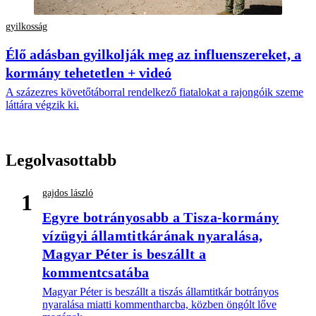
gyilkosság
Élő adásban gyilkolják meg az influenszereket, a
kormány tehetetlen + videó
A százezres követőtáborral rendelkező fiatalokat a rajongóik szeme
láttára végzik ki.
Legolvasottabb
gajdos lászló
1
Egyre botrányosabb a Tisza-kormány
vízügyi államtitkárának nyaralása,
Magyar Péter is beszállt a
kommentcsatába
Magyar Péter is beszállt a tiszás államtitkár botrányos
nyaralása miatti kommentharcba, közben öngólt lőve