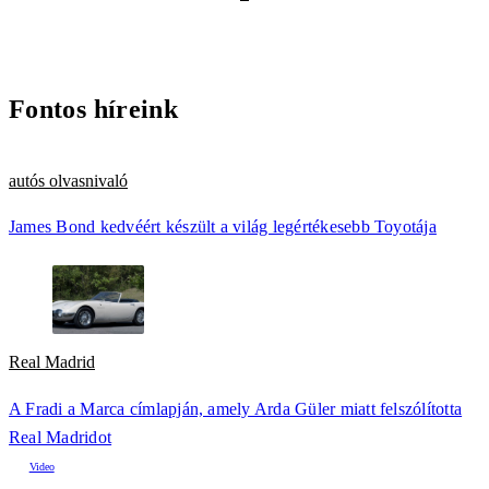
Fontos híreink
autós olvasnivaló
James Bond kedvéért készült a világ legértékesebb Toyotája
Real Madrid
A Fradi a Marca címlapján, amely Arda Güler miatt felszólította
Real Madridot