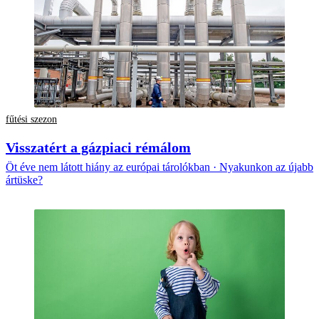
fűtési szezon
Visszatért a gázpiaci rémálom
Öt éve nem látott hiány az európai tárolókban · Nyakunkon az újabb
ártüske?