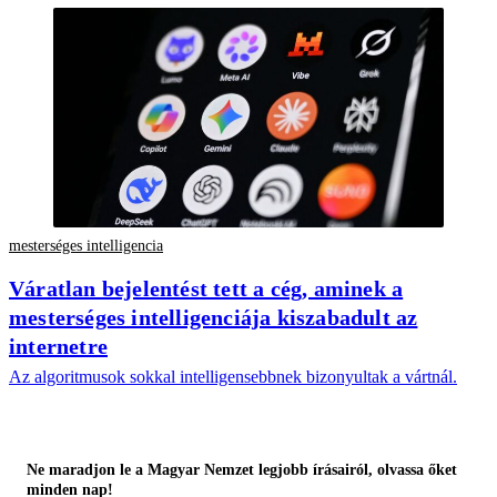
mesterséges intelligencia
Váratlan bejelentést tett a cég, aminek a
mesterséges intelligenciája kiszabadult az
internetre
Az algoritmusok sokkal intelligensebbnek bizonyultak a vártnál.
Ne maradjon le a Magyar Nemzet legjobb írásairól, olvassa őket
minden nap!