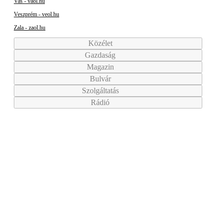
Vas - vaol.hu
Veszprém - veol.hu
Zala - zaol.hu
Közélet
Gazdaság
Magazin
Bulvár
Szolgáltatás
Rádió