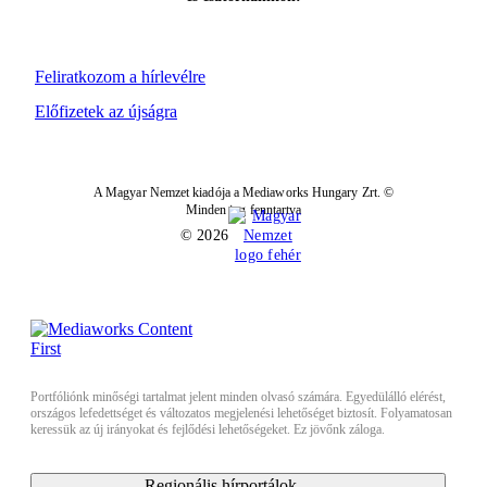
Feliratkozom a hírlevélre
Előfizetek az újságra
A Magyar Nemzet kiadója a Mediaworks Hungary Zrt. ©
Minden jog fenntartva
© 2026
Portfóliónk minőségi tartalmat jelent minden olvasó számára. Egyedülálló elérést,
országos lefedettséget és változatos megjelenési lehetőséget biztosít. Folyamatosan
keressük az új irányokat és fejlődési lehetőségeket. Ez jövőnk záloga.
Regionális hírportálok