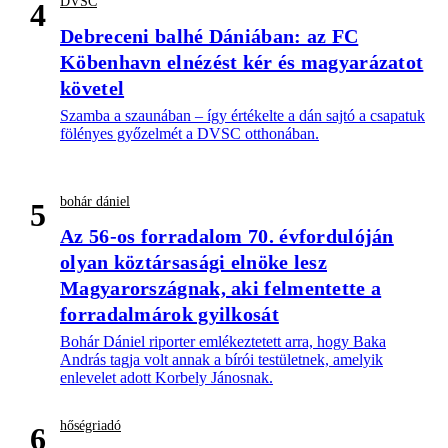
DVSC
4
Debreceni balhé Dániában: az FC
Köbenhavn elnézést kér és magyarázatot
követel
Szamba a szaunában – így értékelte a dán sajtó a csapatuk
fölényes győzelmét a DVSC otthonában.
bohár dániel
5
Az 56-os forradalom 70. évfordulóján
olyan köztársasági elnöke lesz
Magyarországnak, aki felmentette a
forradalmárok gyilkosát
Bohár Dániel riporter emlékeztetett arra, hogy Baka
András tagja volt annak a bírói testületnek, amelyik
enlevelet adott Korbely Jánosnak.
hőségriadó
6