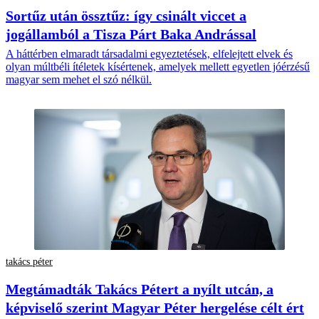
Sortűz után össztűz: így csinált viccet a
jogállamból a Tisza Párt Baka Andrással
A háttérben elmaradt társadalmi egyeztetések, elfelejtett elvek és
olyan múltbéli ítéletek kísértenek, amelyek mellett egyetlen jóérzésű
magyar sem mehet el szó nélkül.
takács péter
Megtámadták Takács Pétert a nyílt utcán, a
képviselő szerint Magyar Péter hergelése célt ért