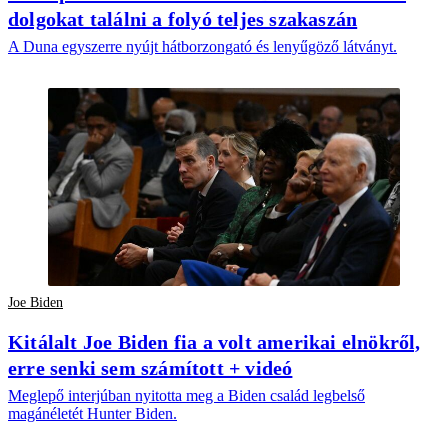
dolgokat találni a folyó teljes szakaszán
A Duna egyszerre nyújt hátborzongató és lenyűgöző látványt.
Joe Biden
Kitálalt Joe Biden fia a volt amerikai elnökről,
erre senki sem számított + videó
Meglepő interjúban nyitotta meg a Biden család legbelső
magánéletét Hunter Biden.