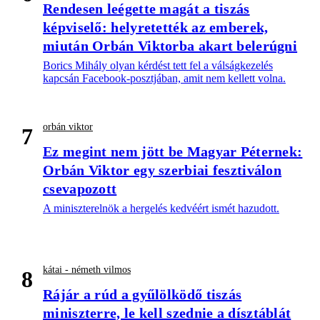
Rendesen leégette magát a tiszás
képviselő: helyretették az emberek,
miután Orbán Viktorba akart belerúgni
Borics Mihály olyan kérdést tett fel a válságkezelés
kapcsán Facebook-posztjában, amit nem kellett volna.
orbán viktor
7
Ez megint nem jött be Magyar Péternek:
Orbán Viktor egy szerbiai fesztiválon
csevapozott
A miniszterelnök a hergelés kedvéért ismét hazudott.
kátai - németh vilmos
8
Rájár a rúd a gyűlölködő tiszás
miniszterre, le kell szednie a dísztáblát