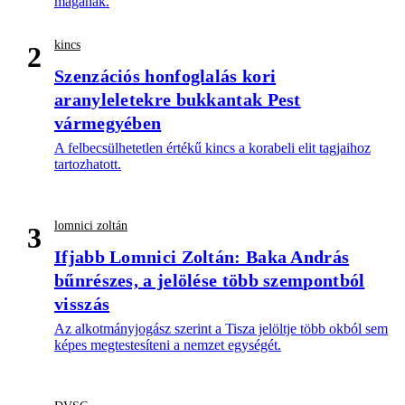
magának.
kincs
2
Szenzációs honfoglalás kori
aranyleletekre bukkantak Pest
vármegyében
A felbecsülhetetlen értékű kincs a korabeli elit tagjaihoz
tartozhatott.
lomnici zoltán
3
Ifjabb Lomnici Zoltán: Baka András
bűnrészes, a jelölése több szempontból
visszás
Az alkotmányjogász szerint a Tisza jelöltje több okból sem
képes megtestesíteni a nemzet egységét.