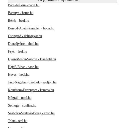
Bács-Kiskun - baon.hu
Baranya - bama.hu
Békés - beol.hu
Borsod-Abaúj-Zemplén - boon.hu
Csongrád - delmagyar.hu
Dunaújváros - duol.hu
Fejér - feol.hu
Győr-Moson-Sopron - kisalfold.hu
Hajdú-Bihar - haon.hu
Heves - heol.hu
Jász-Nagykun-Szolnok - szoljon.hu
Komárom-Esztergom - kemma.hu
Nógrád - nool.hu
Somogy - sonline.hu
Szabolcs-Szatmár-Bereg - szon.hu
Tolna - teol.hu