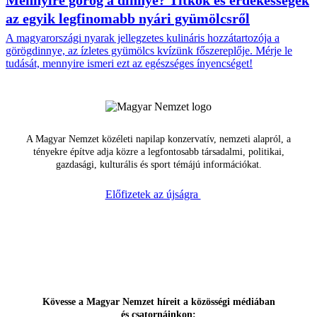
Mennyire görög a dinnye? Titkok és érdekességek
az egyik legfinomabb nyári gyümölcsről
A magyarországi nyarak jellegzetes kulináris hozzátartozója a
görögdinnye, az ízletes gyümölcs kvízünk főszereplője. Mérje le
tudását, mennyire ismeri ezt az egészséges ínyencséget!
A Magyar Nemzet közéleti napilap konzervatív, nemzeti alapról, a
tényekre építve adja közre a legfontosabb társadalmi, politikai,
gazdasági, kulturális és sport témájú információkat.
Előfizetek az újságra
Kövesse a Magyar Nemzet híreit a közösségi médiában
és csatornáinkon: