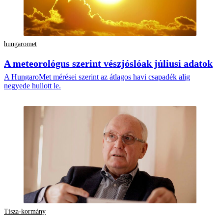
hungaromet
A meteorológus szerint vészjóslóak júliusi adatok
A HungaroMet mérései szerint az átlagos havi csapadék alig
negyede hullott le.
Tisza-kormány