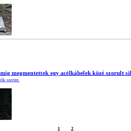
amíg megmentettek egy acélkábelek közé szorult si
ők szerint.
1
2