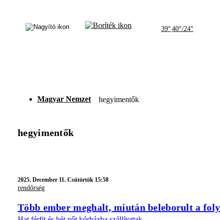
39°
40°/24°
Magyar Nemzet
hegyimentők
hegyimentők
2025.
December 11. Csütörtök 15:58
rendőrség
Több ember meghalt, miután beleborult a foly
Hat férfit és hét nőt kórházba szállítottak.