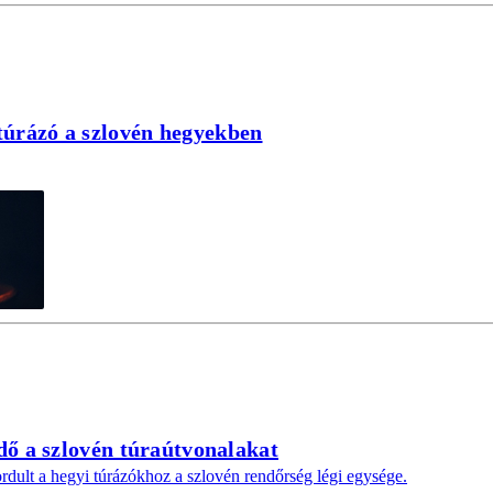
úrázó a szlovén hegyekben
idő a szlovén túraútvonalakat
ordult a hegyi túrázókhoz a szlovén rendőrség légi egysége.