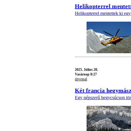
Helikopterrel mentett
Helikopterrel mentettek ki egy
2025.
Július 20.
Vasárnap 8:27
útvonal
Két francia hegymász
Egy népszerű hegycsúcson tört