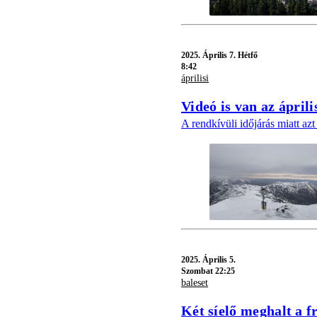
2025.
Április 7. Hétfő
8:42
áprilisi
Videó is van az áprili
A rendkívüli időjárás miatt azt
2025.
Április 5.
Szombat 22:25
baleset
Két síelő meghalt a 