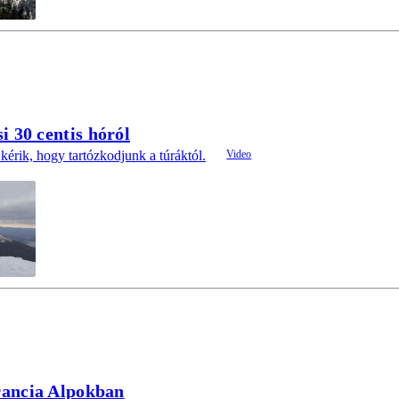
si 30 centis hóról
 kérik, hogy tartózkodjunk a túráktól.
francia Alpokban