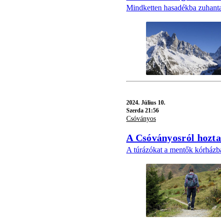
Mindketten hasadékba zuhant
2024.
Július 10.
Szerda 21:56
Csóványos
A Csóványosról hoztak
A túrázókat a mentők kórházba 