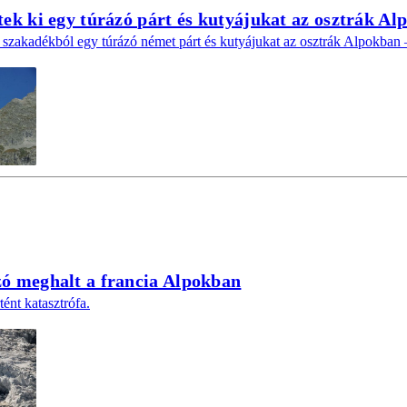
ek ki egy túrázó párt és kutyájukat az osztrák Al
 szakadékból egy túrázó német párt és kutyájukat az osztrák Alpokban –
ó meghalt a francia Alpokban
ént katasztrófa.