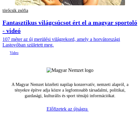
törőcsik zsófia
Fantasztikus világcsúcsot ért el a magyar sportoló
- videó
107 méter az új merülési világrekord, amely a horvátországi
Lastovóban született meg.
A Magyar Nemzet közéleti napilap konzervatív, nemzeti alapról, a
tényekre építve adja közre a legfontosabb társadalmi, politikai,
gazdasági, kulturális és sport témájú információkat.
Előfizetek az újságra