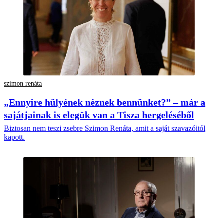
szimon renáta
„Ennyire hülyének nėznek bennünket?” – már a
sajátjainak is elegük van a Tisza hergeléséből
Biztosan nem teszi zsebre Szimon Renáta, amit a saját szavazóitól
kapott.