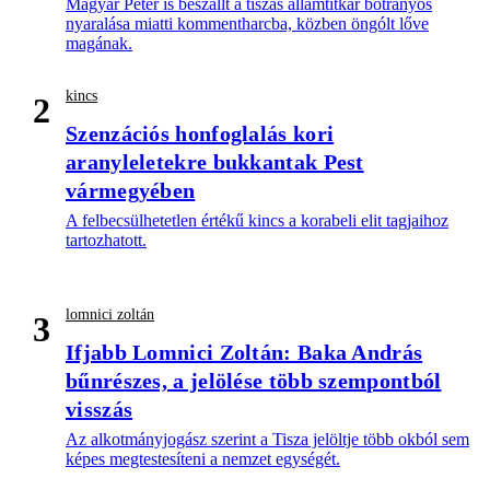
Magyar Péter is beszállt a tiszás államtitkár botrányos
nyaralása miatti kommentharcba, közben öngólt lőve
magának.
kincs
2
Szenzációs honfoglalás kori
aranyleletekre bukkantak Pest
vármegyében
A felbecsülhetetlen értékű kincs a korabeli elit tagjaihoz
tartozhatott.
lomnici zoltán
3
Ifjabb Lomnici Zoltán: Baka András
bűnrészes, a jelölése több szempontból
visszás
Az alkotmányjogász szerint a Tisza jelöltje több okból sem
képes megtestesíteni a nemzet egységét.