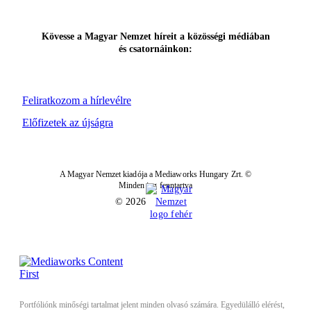
Kövesse a Magyar Nemzet híreit a közösségi médiában
és csatornáinkon:
Feliratkozom a hírlevélre
Előfizetek az újságra
A Magyar Nemzet kiadója a Mediaworks Hungary Zrt. ©
Minden jog fenntartva
© 2026
Portfóliónk minőségi tartalmat jelent minden olvasó számára. Egyedülálló elérést,