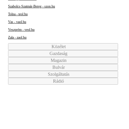
Szabolcs-Szatmár-Bereg - szon.hu
Tolna - teol.hu
Vas - vaol.hu
Veszprém - veol.hu
Zala - zaol.hu
Közélet
Gazdaság
Magazin
Bulvár
Szolgáltatás
Rádió