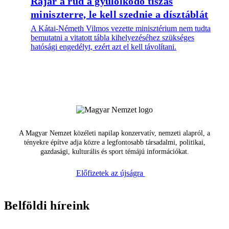
Rájár a rúd a gyűlölködő tiszás
miniszterre, le kell szednie a dísztáblát
A Kátai-Németh Vilmos vezette minisztérium nem tudta
bemutatni a vitatott tábla kihelyezéséhez szükséges
hatósági engedélyt, ezért azt el kell távolítani.
A Magyar Nemzet közéleti napilap konzervatív, nemzeti alapról, a
tényekre építve adja közre a legfontosabb társadalmi, politikai,
gazdasági, kulturális és sport témájú információkat.
Előfizetek az újságra
Belföldi híreink