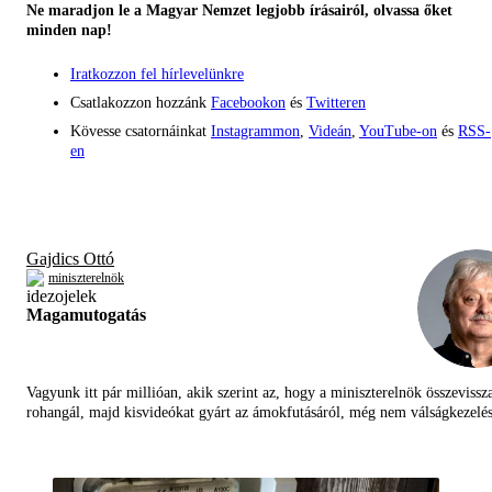
Ne maradjon le a Magyar Nemzet legjobb írásairól, olvassa őket
minden nap!
Iratkozzon fel hírlevelünkre
Csatlakozzon hozzánk
Facebookon
és
Twitteren
Kövesse csatornáinkat
Instagrammon
,
Videán
,
YouTube-on
és
RSS-
en
Gajdics Ottó
miniszterelnök
Magamutogatás
Vagyunk itt pár millióan, akik szerint az, hogy a miniszterelnök összevissz
rohangál, majd kisvideókat gyárt az ámokfutásáról, még nem válságkezelés