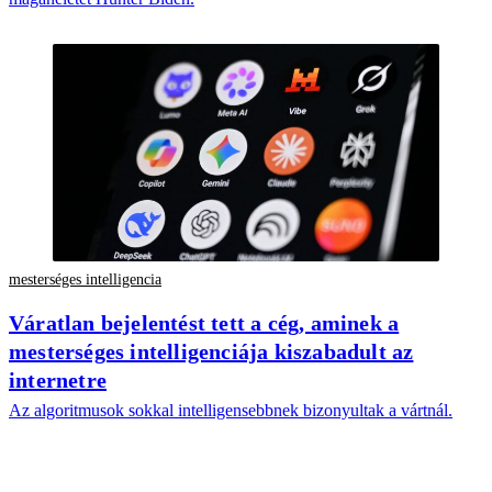
mesterséges intelligencia
Váratlan bejelentést tett a cég, aminek a
mesterséges intelligenciája kiszabadult az
internetre
Az algoritmusok sokkal intelligensebbnek bizonyultak a vártnál.