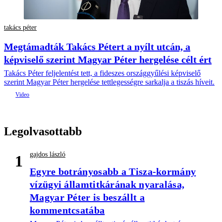
takács péter
Megtámadták Takács Pétert a nyílt utcán, a
képviselő szerint Magyar Péter hergelése célt ért
Takács Péter feljelentést tett, a fideszes országgyűlési képviselő
szerint Magyar Péter hergelése tettlegességre sarkalja a tiszás híveit.
Legolvasottabb
gajdos lászló
1
Egyre botrányosabb a Tisza-kormány
vízügyi államtitkárának nyaralása,
Magyar Péter is beszállt a
kommentcsatába