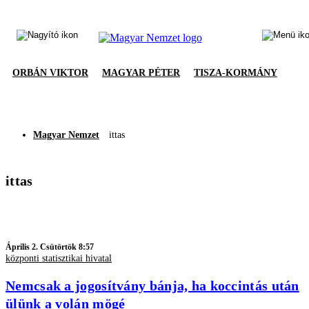
ORBÁN VIKTOR
MAGYAR PÉTER
TISZA-KORMÁNY
Magyar Nemzet
ittas
ittas
Április 2. Csütörtök 8:57
központi statisztikai hivatal
Nemcsak a jogosítvány bánja, ha koccintás után
ülünk a volán mögé