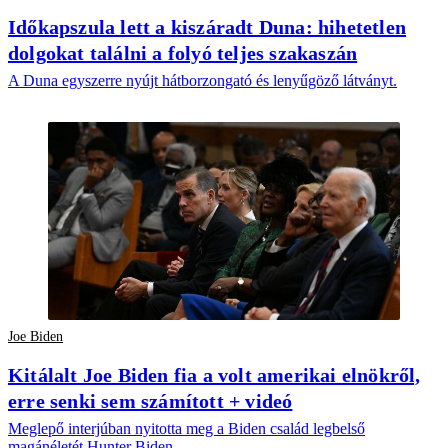
Időkapszula lett a kiszáradt Duna: hihetetlen
dolgokat találni a folyó teljes szakaszán
A Duna egyszerre nyújt hátborzongató és lenyűgöző látványt.
Joe Biden
Kitálalt Joe Biden fia a volt amerikai elnökről,
erre senki sem számított + videó
Meglepő interjúban nyitotta meg a Biden család legbelső
magánéletét Hunter Biden.