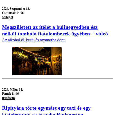
2024.
Szeptember 12.
Csütörtök 14:06
sérteget
Megszületett az ítélet a bulinegyedben ész
nélkül tomboló fiatalemberek ügyében + videó
Az alkohol öl, butít, és nyomorba dönt.
2024.
Május 31.
Péntek 11:46
utinform
Ripityára törte egymást egy taxi és egy
kisteherautó az éjszaka Budapesten