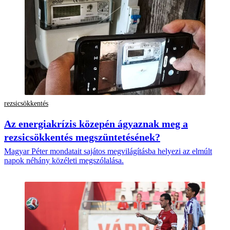
rezsicsökkentés
Az energiakrízis közepén ágyaznak meg a
rezsicsökkentés megszüntetésének?
Magyar Péter mondatait sajátos megvilágításba helyezi az elmúlt
napok néhány közéleti megszólalása.