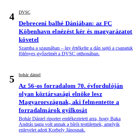
DVSC
4
Debreceni balhé Dániában: az FC
Köbenhavn elnézést kér és magyarázatot
követel
Szamba a szaunában – így értékelte a dán sajtó a csapatuk
fölényes győzelmét a DVSC otthonában.
bohár dániel
5
Az 56-os forradalom 70. évfordulóján
olyan köztársasági elnöke lesz
Magyarországnak, aki felmentette a
forradalmárok gyilkosát
Bohár Dániel riporter emlékeztetett arra, hogy Baka
András tagja volt annak a bírói testületnek, amelyik
enlevelet adott Korbely Jánosnak.