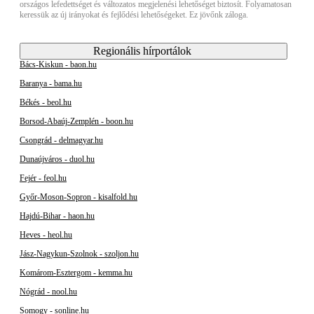
országos lefedettséget és változatos megjelenési lehetőséget biztosít. Folyamatosan
keressük az új irányokat és fejlődési lehetőségeket. Ez jövőnk záloga.
Regionális hírportálok
Bács-Kiskun - baon.hu
Baranya - bama.hu
Békés - beol.hu
Borsod-Abaúj-Zemplén - boon.hu
Csongrád - delmagyar.hu
Dunaújváros - duol.hu
Fejér - feol.hu
Győr-Moson-Sopron - kisalfold.hu
Hajdú-Bihar - haon.hu
Heves - heol.hu
Jász-Nagykun-Szolnok - szoljon.hu
Komárom-Esztergom - kemma.hu
Nógrád - nool.hu
Somogy - sonline.hu