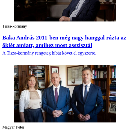
Tisza-kormány
Baka András 2011-ben még nagy hanggal rázta az
öklét amiatt, amihez most asszisztál
A Tisza-kormány rengeteg hibát követ el egyszerre.
Magyar Péter