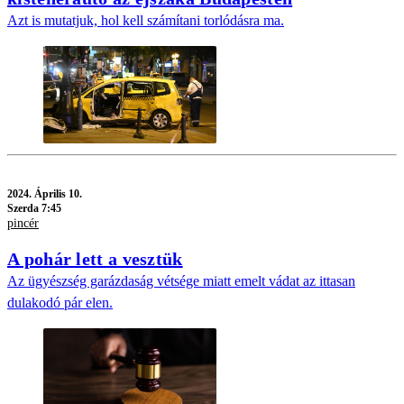
Azt is mutatjuk, hol kell számítani torlódásra ma.
2024.
Április 10.
Szerda 7:45
pincér
A pohár lett a vesztük
Az ügyészség garázdaság vétsége miatt emelt vádat az ittasan
dulakodó pár elen.