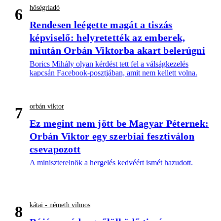
hőségriadó
6
Rendesen leégette magát a tiszás
képviselő: helyretették az emberek,
miután Orbán Viktorba akart belerúgni
Borics Mihály olyan kérdést tett fel a válságkezelés
kapcsán Facebook-posztjában, amit nem kellett volna.
orbán viktor
7
Ez megint nem jött be Magyar Péternek:
Orbán Viktor egy szerbiai fesztiválon
csevapozott
A miniszterelnök a hergelés kedvéért ismét hazudott.
kátai - németh vilmos
8