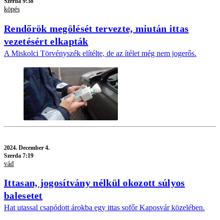
Szerda 9:38
köpés
Rendőrök megölését tervezte, miután ittas
vezetésért elkapták
A Miskolci Törvényszék elítélte, de az ítélet még nem jogerős.
2024.
December 4.
Szerda 7:19
vád
Ittasan, jogosítvány nélkül okozott súlyos
balesetet
Hat utassal csapódott árokba egy ittas sofőr Kaposvár közelében.