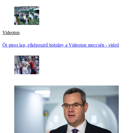
Videoton
Öt piros lap, elképesztő botrány a Videoton meccsén - videó