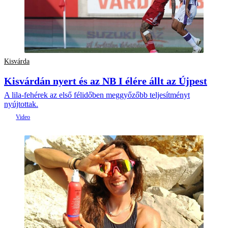
Kisvárda
Kisvárdán nyert és az NB I élére állt az Újpest
A lila-fehérek az első félidőben meggyőzőbb teljesítményt
nyújtottak.