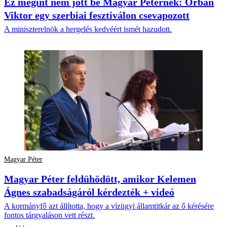
Ez megint nem jött be Magyar Péternek: Orbán
Viktor egy szerbiai fesztiválon csevapozott
A miniszterelnök a hergelés kedvéért ismét hazudott.
Magyar Péter
Magyar Péter feldühödött, amikor Kelemen
Ágnes szabadságáról kérdezték + videó
A kormányfő azt állította, hogy a vízügyi államtitkár az ő kérésére
fontos tárgyaláson vett részt.