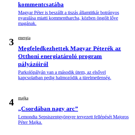
kommentcsatába
Magyar Péter is beszállt a tiszás államtitkár botrányos
nyaralása miatti kommentharcba, közben öngólt lőve
magának.
energia
3
Megfeledkezhettek Magyar Péterék az
Otthoni energiatároló program
pályázóiról
Parkolópályán van a második ütem, az elsővel
kapcsolatban pedig halmozódik a türelmetlenség.
majka
4
„Csordában nagy arc”
Lemondta Sepsiszentgyörgyre tervezett fellépését Majoros
Péter Majka.