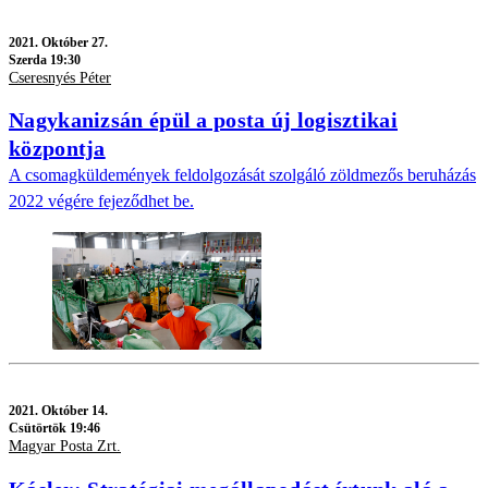
2021.
Október 27.
Szerda 19:30
Cseresnyés Péter
Nagykanizsán épül a posta új logisztikai
központja
A csomagküldemények feldolgozását szolgáló zöldmezős beruházás
2022 végére fejeződhet be.
2021.
Október 14.
Csütörtök 19:46
Magyar Posta Zrt.