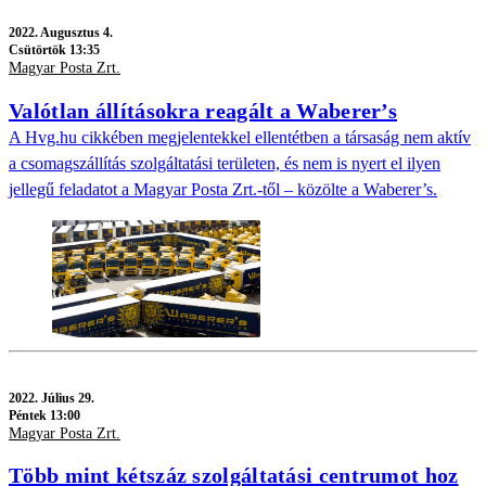
2022.
Augusztus 4.
Csütörtök 13:35
Magyar Posta Zrt.
Valótlan állításokra reagált a Waberer’s
A Hvg.hu cikkében megjelentekkel ellentétben a társaság nem aktív
a csomagszállítás szolgáltatási területen, és nem is nyert el ilyen
jellegű feladatot a Magyar Posta Zrt.-től – közölte a Waberer’s.
2022.
Július 29.
Péntek 13:00
Magyar Posta Zrt.
Több mint kétszáz szolgáltatási centrumot hoz