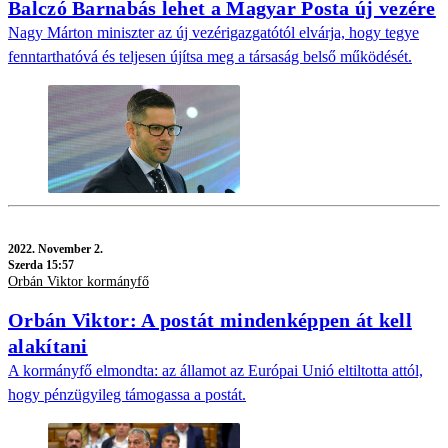
Balczó Barnabás lehet a Magyar Posta új vezére
Nagy Márton miniszter az új vezérigazgatótól elvárja, hogy tegye
fenntarthatóvá és teljesen újítsa meg a társaság belső működését.
2022.
November 2.
Szerda 15:57
Orbán Viktor kormányfő
Orbán Viktor: A postát mindenképpen át kell
alakítani
A kormányfő elmondta: az államot az Európai Unió eltiltotta attól,
hogy pénzügyileg támogassa a postát.