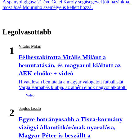
A spanyol gigász 21 éve Gelei Károly segítségével jött hazánkba,
most José Mourinho személye is kellett hozzá.
Legolvasottabb
Vitális Milán
1
Félbeszakította Vitális Milánt a
bemutatásán, és magyarul kiáltott az
AEK elnöke + videó
Hivatalosan bemutatta a magyar válogatott futballistát
Varga Barnabás klubja, az athéni elnök nagyot alkotott.
gajdos lászló
2
Egyre botrányosabb a Tisza-kormány
vízügyi államtitkárának nyaralása,
Magyar Péter is beszállt a