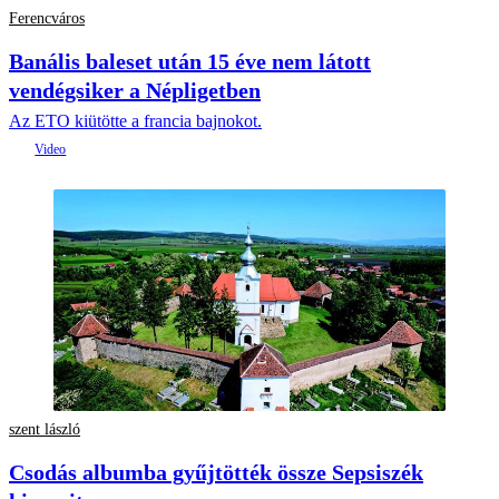
Ferencváros
Banális baleset után 15 éve nem látott
vendégsiker a Népligetben
Az ETO kiütötte a francia bajnokot.
szent lászló
Csodás albumba gyűjtötték össze Sepsiszék