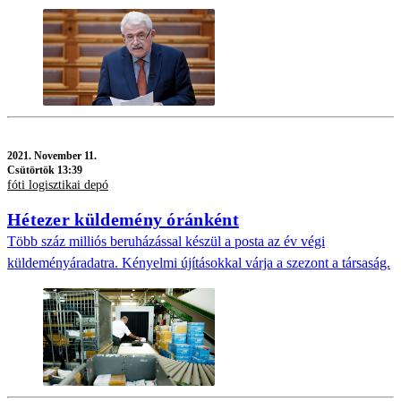
2021.
November 11.
Csütörtök 13:39
fóti logisztikai depó
Hétezer küldemény óránként
Több száz milliós beruházással készül a posta az év végi
küldeményáradatra. Kényelmi újításokkal várja a szezont a társaság.