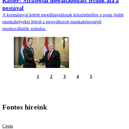
Kásler: Stratégiai megállapodást írtunk alá a
postával
A kormánnyal kötött megállapodásnak köszönhetően a posta újabb
munkahelyeket létesít a megváltozott munkaképességű
munkavállalók számára.
1
2
3
4
5
Fontos híreink
Ceuta