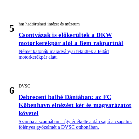
hm hadtörténeti intézet és múzeum
5
Csontvázak is előkerültek a DKW
motorkerékpár alól a Bem rakpartnál
Német katonák maradványai feküdtek a feltárt
motorkerékpár alatt.
DVSC
6
Debreceni balhé Dániában: az FC
Köbenhavn elnézést kér és magyarázatot
követel
Szamba a szaunában – így értékelte a dán sajtó a csapatuk
fölényes győzelmét a DVSC otthonában.