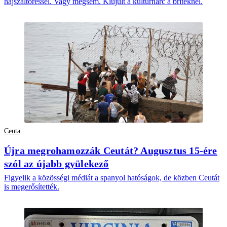
hajszáltöréssel. Vagy mégsem. Kiújult a kultúrharc a briteknél.
Ceuta
Újra megrohamozzák Ceutát? Augusztus 15-ére
szól az újabb gyülekező
Figyelik a közösségi médiát a spanyol hatóságok, de közben Ceutát
is megerősítették.