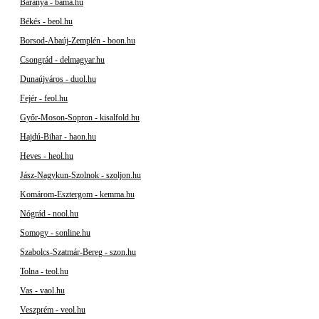
Baranya - bama.hu
Békés - beol.hu
Borsod-Abaúj-Zemplén - boon.hu
Csongrád - delmagyar.hu
Dunaújváros - duol.hu
Fejér - feol.hu
Győr-Moson-Sopron - kisalfold.hu
Hajdú-Bihar - haon.hu
Heves - heol.hu
Jász-Nagykun-Szolnok - szoljon.hu
Komárom-Esztergom - kemma.hu
Nógrád - nool.hu
Somogy - sonline.hu
Szabolcs-Szatmár-Bereg - szon.hu
Tolna - teol.hu
Vas - vaol.hu
Veszprém - veol.hu