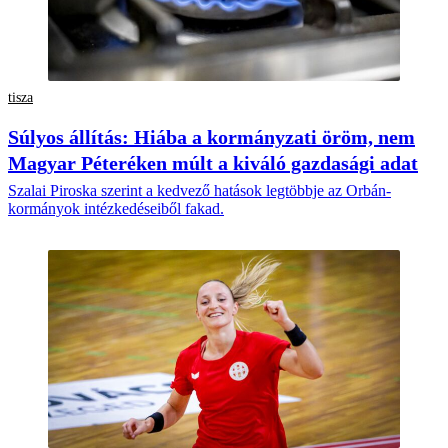
tisza
Súlyos állítás: Hiába a kormányzati öröm, nem
Magyar Péteréken múlt a kiváló gazdasági adat
Szalai Piroska szerint a kedvező hatások legtöbbje az Orbán-
kormányok intézkedéseiből fakad.