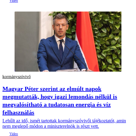
kormányszóvivő
Magyar Péter szerint az elmúlt napok
megmutatták, hogy igazi lemondás nélkül is
megvalósítható a tudatosan energia és víz
felhasználás
Lehűlt az idő, ismét tartottak kormányszóvivői tájékoztatót, amin
nem meglepő módon a miniszterelnök is részt vett.