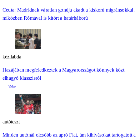
Ceuta: Madridnak váratlan gondja akadt a kiskorú migránsokkal,
miközben Rómával is kitört a határháború
kézilabda
Hazájában megfeledkeztek a Magyarországot könnyek közt
elhagyó klasszisról
autóteszt
Minden autónál olcsóbb az apró Fiat, ám kihívásokat tartogatott a