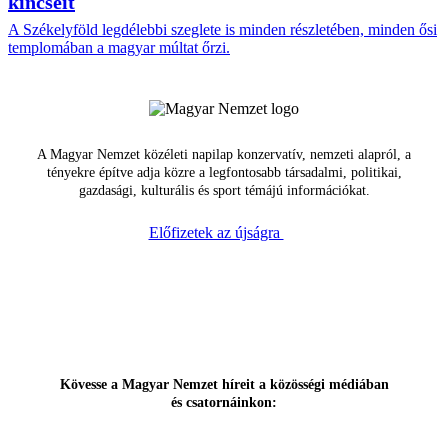
kincseit
A Székelyföld legdélebbi szeglete is minden részletében, minden ősi
templomában a magyar múltat őrzi.
A Magyar Nemzet közéleti napilap konzervatív, nemzeti alapról, a
tényekre építve adja közre a legfontosabb társadalmi, politikai,
gazdasági, kulturális és sport témájú információkat.
Előfizetek az újságra
Kövesse a Magyar Nemzet híreit a közösségi médiában
és csatornáinkon: