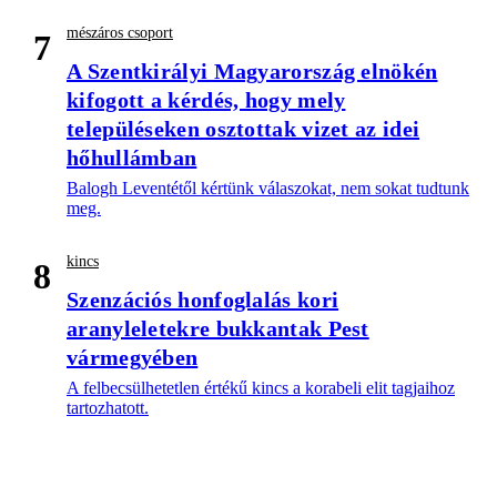
mészáros csoport
7
A Szentkirályi Magyarország elnökén
kifogott a kérdés, hogy mely
településeken osztottak vizet az idei
hőhullámban
Balogh Leventétől kértünk válaszokat, nem sokat tudtunk
meg.
kincs
8
Szenzációs honfoglalás kori
aranyleletekre bukkantak Pest
vármegyében
A felbecsülhetetlen értékű kincs a korabeli elit tagjaihoz
tartozhatott.