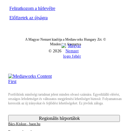
Feliratkozom a hírlevélre
Előfizetek az újságra
A Magyar Nemzet kiadója a Mediaworks Hungary Zrt. ©
Minden jog fenntartva
© 2026
Portfóliónk minőségi tartalmat jelent minden olvasó számára. Egyedülálló elérést,
országos lefedettséget és változatos megjelenési lehetőséget biztosít. Folyamatosan
keressük az új irányokat és fejlődési lehetőségeket. Ez jövőnk záloga.
Regionális hírportálok
Bács-Kiskun - baon.hu