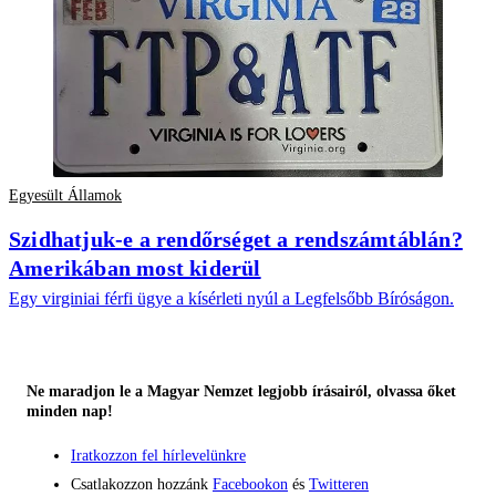
Egyesült Államok
Szidhatjuk-e a rendőrséget a rendszámtáblán?
Amerikában most kiderül
Egy virginiai férfi ügye a kísérleti nyúl a Legfelsőbb Bíróságon.
Ne maradjon le a Magyar Nemzet legjobb írásairól, olvassa őket
minden nap!
Iratkozzon fel hírlevelünkre
Csatlakozzon hozzánk
Facebookon
és
Twitteren