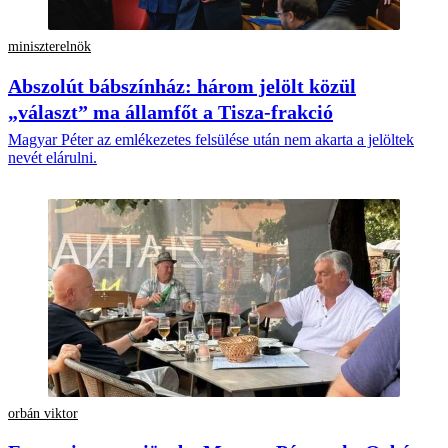
miniszterelnök
Abszolút bábszínház: három jelölt közül
„választ” ma államfőt a Tisza-frakció
Magyar Péter az emlékezetes felsülése után nem akarta a jelöltek
nevét elárulni.
orbán viktor