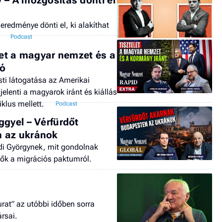
eredménye dönti el, ki alakíthat
let a magyar nemzet és a
eó
ti látogatása az Amerikai
jelenti a magyarok iránt és kiállás
iklus mellett.
ggyel – Vérfürdőt
 az ukránok
ádi Györgynek, mit gondolnak
tők a migrációs paktumról.
urat” az utóbbi időben sorra
rsai.