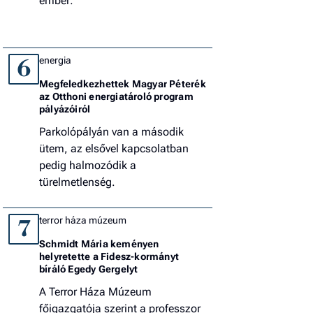
ember:
energia
6
Megfeledkezhettek Magyar Péterék
az Otthoni energiatároló program
pályázóiról
Parkolópályán van a második
ütem, az elsővel kapcsolatban
pedig halmozódik a
türelmetlenség.
terror háza múzeum
7
Schmidt Mária keményen
helyretette a Fidesz-kormányt
bíráló Egedy Gergelyt
A Terror Háza Múzeum
főigazgatója szerint a professzor