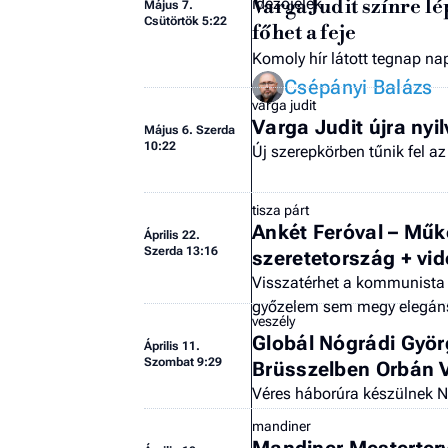
Varga Judit színre l
Május 7.
Csütörtök 5:22
főhet a feje
Komoly hír látott tegnap nap
Csépányi Balázs
varga judit
Varga Judit újra nyil
Május 6. Szerda
10:22
Új szerepkörben tűnik fel az
tisza párt
Ankét Feróval – Mű
Április 22.
Szerda 13:16
szeretetország + vi
Visszatérhet a kommunista
győzelem sem megy elegán
veszély
Globál Nógrádi Györg
Április 11.
Szombat 9:29
Brüsszelben Orbán V
Véres háborúra készülnek 
mandiner
Mandiner Mesterterv