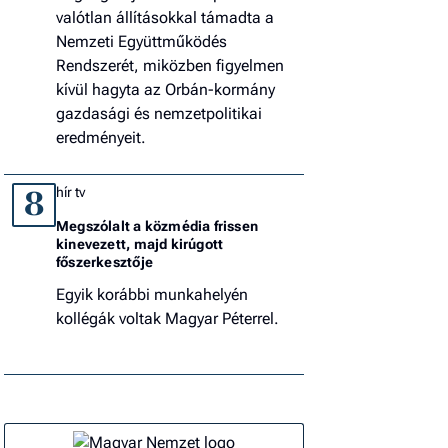
valótlan állításokkal támadta a
Nemzeti Együttműködés
Rendszerét, miközben figyelmen
kívül hagyta az Orbán-kormány
gazdasági és nemzetpolitikai
eredményeit.
hír tv
8
Megszólalt a közmédia frissen
kinevezett, majd kirúgott
főszerkesztője
Egyik korábbi munkahelyén
kollégák voltak Magyar Péterrel.