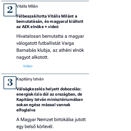
Vitális Milán
2
Félbeszakította Vitális Milánt a
bemutatásán, és magyarul kiáltott
az AEK elnöke + videó
Hivatalosan bemutatta a magyar
válogatott futballistát Varga
Barnabás klubja, az athéni elnök
nagyot alkotott.
Kapitány István
3
Válságkezelés helyett dobozolás:
energiakrízis dúl az országban, de
Kapitány István minisztériumában
sokan egész mással vannak
elfoglalva
A Magyar Nemzet birtokába jutott
egy belső körlevél.