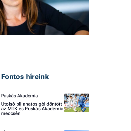
I
E
Fontos híreink
G
P
Puskás Akadémia
Jobba
Utolsó pillanatos gól döntött
- heti
az MTK és Puskás Akadémia
vélem
meccsén
Fel
a hí