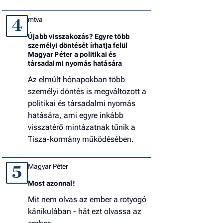
mtva
4
Újabb visszakozás? Egyre több
személyi döntését írhatja felül
Magyar Péter a politikai és
társadalmi nyomás hatására
Az elmúlt hónapokban több
személyi döntés is megváltozott a
politikai és társadalmi nyomás
hatására, ami egyre inkább
visszatérő mintázatnak tűnik a
Tisza-kormány működésében.
Magyar Péter
5
Most azonnal!
Mit nem olvas az ember a rotyogó
kánikulában - hát ezt olvassa az