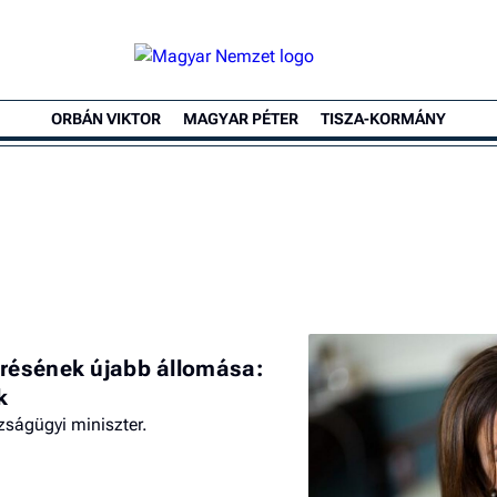
ORBÁN VIKTOR
MAGYAR PÉTER
TISZA-KORMÁNY
érésének újabb állomása:
k
azságügyi miniszter.