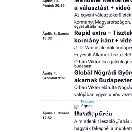
Április 10.
Péntek 20:59
a választást + videó
Az egyéni választókerületek 
kormányt Magyarországon.
egyesült államok
Rapid extra – Tiszte
Április 8. Szerda
13:02
kormány iránt + vid
J. D. Vance alelnök budapes
Egyesült Államok tiszteletét 
Orbán Viktor és a jelenlegi c
budapest
Globál Nógrádi Györ
Április 4.
Szombat 9:26
akarnak Budapesten
Orbán Viktor elárulta Nógr
valójában egyes uniós veze
ágnes
Havas, pőrén
Április 1. Szerda
17:52
A mindenkit leszóló „Tanár 
hagyták faképnél a munkatá