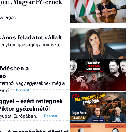
épett, Magyar Péternek
világot.
vános feladatot vállalt
 egykori igazságügyi miniszter.
ködésben a
deó
 tempó, vagy egyeseknek még a
san?
gyel – ezért rettegnek
iktor győzelmétől
Nyugat-Európában.
 – A mozgósítás dönti el