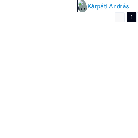
Kárpáti András
1