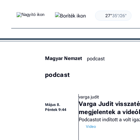
27°
35°/26°
Magyar Nemzet
podcast
podcast
varga judit
Varga Judit visszat
Május 8.
Péntek 9:44
megjelentek a videó
Podcastot indított a volt ig