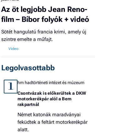
Az öt legjobb Jean Reno-
film – Bíbor folyók + videó
Sötét hangulatú francia krimi, amely új
szintre emelte a műfajt.
Legolvasottabb
hm hadtörténeti intézet és múzeum
1
Csontvázak is előkerültek a DKW
motorkerékpár alól a Bem
rakpartnál
Német katonák maradványai
feküdtek a feltárt motorkerékpár
alatt.