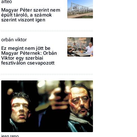
alteo
Magyar Péter szerint nem
El
épült tároló, a számok
az
szerint viszont igen
új
orbán viktor
Ez megint nem jött be
Magyar Péternek: Orbán
Viktor egy szerbiai
fesztiválon csevapozott
jean reno