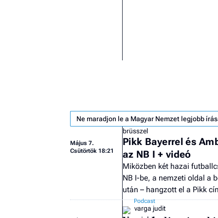
Ne maradjon le a Magyar Nemzet legjobb írás
brüsszel
Pikk Bayerrel és Am
Május 7.
Csütörtök 18:21
az NB I + videó
Miközben két hazai futballc
NB I-be, a nemzeti oldal a
után – hangzott el a Pikk 
varga judit