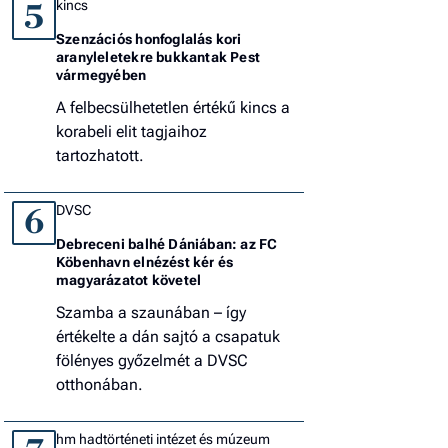
kincs
5
Szenzációs honfoglalás kori
aranyleletekre bukkantak Pest
vármegyében
A felbecsülhetetlen értékű kincs a
korabeli elit tagjaihoz
tartozhatott.
DVSC
6
Debreceni balhé Dániában: az FC
Köbenhavn elnézést kér és
magyarázatot követel
Szamba a szaunában – így
értékelte a dán sajtó a csapatuk
fölényes győzelmét a DVSC
otthonában.
hm hadtörténeti intézet és múzeum