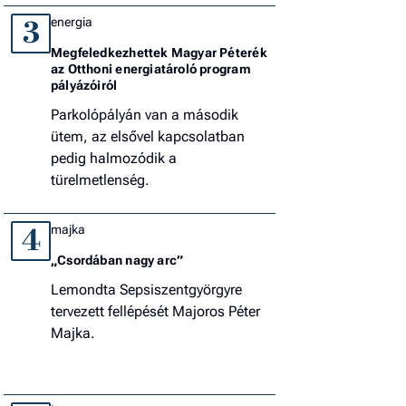
energia
3
Megfeledkezhettek Magyar Péterék
az Otthoni energiatároló program
pályázóiról
Parkolópályán van a második
ütem, az elsővel kapcsolatban
pedig halmozódik a
türelmetlenség.
majka
4
„Csordában nagy arc”
Lemondta Sepsiszentgyörgyre
tervezett fellépését Majoros Péter
Majka.