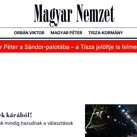
ORBÁN VIKTOR
MAGYAR PÉTER
TISZA-KORMÁNY
Péter a Sándor-palotába – a Tisza jelöltje is felme
ek kárából!
liak mindig hazudnak a választások