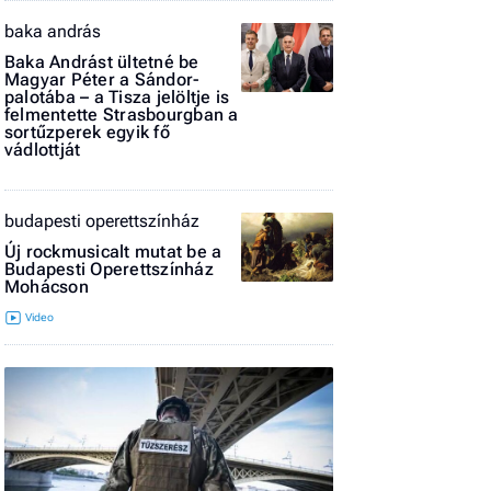
El
baka andrás
az
Baka Andrást ültetné be
új
Magyar Péter a Sándor-
palotába – a Tisza jelöltje is
felmentette Strasbourgban a
sortűzperek egyik fő
vádlottját
budapesti operettszínház
Új rockmusicalt mutat be a
Budapesti Operettszínház
Mohácson