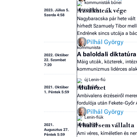
kommunisták bűnei
A zsákutcák vége
2023.
Július 5.
Szerda 4:58
Nagybaracska pár hete vált
hírhedt Szamuely Tibor mel
Endrének sincs utcája a bá
Pilhál György
kommunista
A baloldali diktatúr
2022.
Október
22. Szombat
Máig utcák, közterek, intéz
7:20
kommunizmus lidérces alak
új Lenin-fiú
Alulnézet
2021.
Október
1. Péntek 5:59
Ambivalens érzéseiről mere
fordulója után Fekete-Győr
Pilhál György
Lenin-fiúk
A halál sem vállalta
2021.
Augusztus 27.
Ami véres, kíméletlen és ne
Péntek 5:59