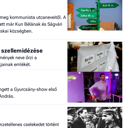
 meg kommunista utcaneveitől. A
lett már Kun Bélának és Ságvári
cskai községben.
a szellemidézése
mények neve őrzi a
jainak emlékét.
ngett a Gyurcsány-show első
 András.
mzetellenes cselekedet történt