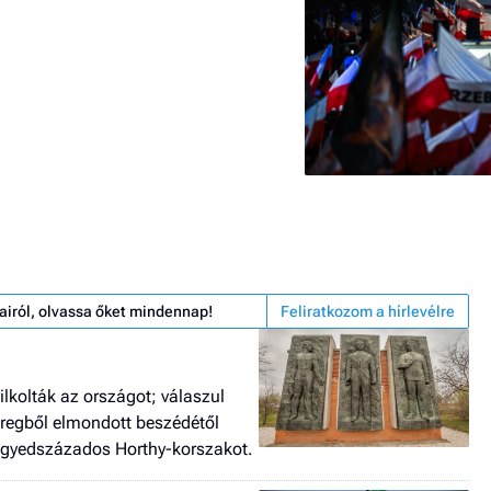
airól, olvassa őket mindennap!
Feliratkozom a hírlevélre
ilkolták az országot; válaszul
eregből elmondott beszédétől
negyedszázados Horthy-korszakot.