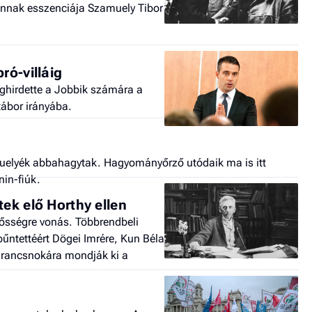
annak esszenciája Szamuely Tibor
ró-villáig
ghirdette a Jobbik számára a
tábor irányába.
muelyék abbahagytak. Hagyományőrző utódaik ma is itt
in-fiúk.
tek elő Horthy ellen
elősségre vonás. Többrendbeli
bűntettéért Dögei Imrére, Kun Béla
arancsnokára mondják ki a