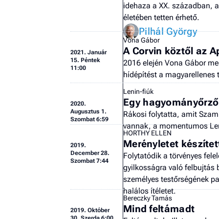
idehaza a XX. században, 
életében tetten érhető.
Pilhál György
Vona Gábor
A Corvin köztől az Ap
2021.
Január
15. Péntek
2016 elején Vona Gábor me
11:00
hídépítést a magyarellenes 
Lenin-fiúk
Egy hagyományőrző
2020.
Augusztus 1.
Rákosi folytatta, amit Sza
Szombat 6:59
vannak, a momentumos Len
HORTHY ELLEN
Merényletet készítet
2019.
December 28.
Folytatódik a törvényes fel
Szombat 7:44
gyilkosságra való felbujtás 
személyes testőrségének p
halálos ítéletet.
Bereczky Tamás
Mind feltámadt
2019.
Október
30. Szerda 6:00