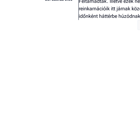
Feltámadtak. Illetve ezek 
reinkarnációik itt járnak kö
időnként háttérbe húzódna