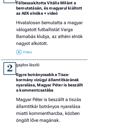
Félbeszakította Vitális Milánt a
bemutatásán, és magyarul kiáltott
az AEK elnöke + videó
Hivatalosan bemutatta a magyar
válogatott futballistát Varga
Barnabás klubja, az athéni elnök
nagyot alkotott.
gajdos lászló
2
Egyre botrányosabb a Tisza-
kormány vízügyi államtitkárának
nyaralása, Magyar Péter is beszállt
a kommentcsatába
Magyar Péter is beszállt a tiszás
államtitkár botrányos nyaralása
miatti kommentharcba, közben
öngólt lőve magának.