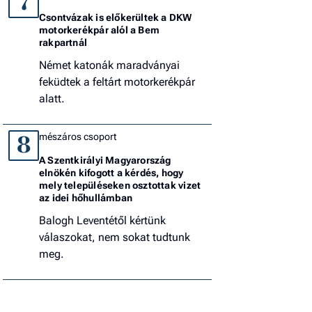
7
Csontvázak is előkerültek a DKW
motorkerékpár alól a Bem
rakpartnál
Német katonák maradványai
feküdtek a feltárt motorkerékpár
alatt.
mészáros csoport
8
A Szentkirályi Magyarország
elnökén kifogott a kérdés, hogy
mely településeken osztottak vizet
az idei hőhullámban
Balogh Leventétől kértünk
válaszokat, nem sokat tudtunk
meg.