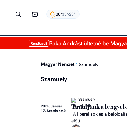
30°
33°/23°
Baka Andrást ültetné be Magyar 
Rendkívüli
Magyar Nemzet
Szamuely
Szamuely
Szamuely
Tanuljunk a lengyel
2024.
Január
17. Szerda 4:40
„A liberálisok és a balolda
előtt!”.