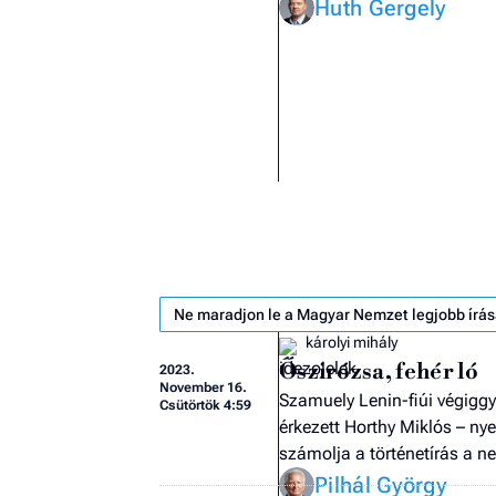
Huth Gergely
Ne maradjon le a Magyar Nemzet legjobb írás
károlyi mihály
Őszirózsa, fehér ló
2023.
November 16.
Szamuely Lenin-fiúi végiggy
Csütörtök 4:59
érkezett Horthy Miklós – ny
számolja a történetírás a 
Pilhál György