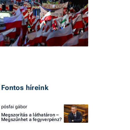
I
E
G
P
Fontos híreink
Jobba
- heti
pósfai gábor
vélem
Megszorítás a láthatáron –
Megszűnhet a fegyverpénz?
Fel
a hí