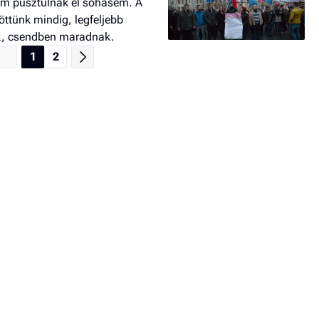
nem pusztulnak el sohasem. A
zöttünk mindig, legfeljebb
k, csendben maradnak.
1
2