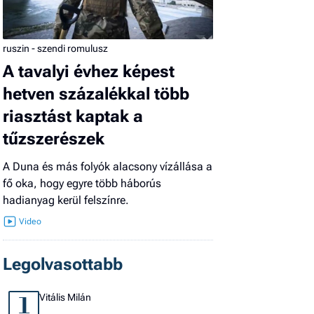
ruszin - szendi romulusz
A tavalyi évhez képest
hetven százalékkal több
riasztást kaptak a
tűzszerészek
A Duna és más folyók alacsony vízállása a
fő oka, hogy egyre több háborús
hadianyag kerül felszínre.
Legolvasottabb
Vitális Milán
1