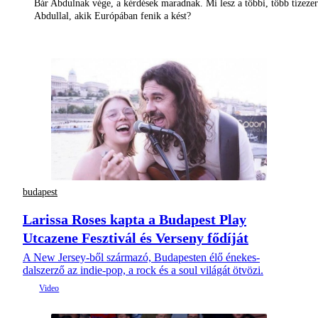
Bár Abdulnak vége, a kérdések maradnak. Mi lesz a többi, több tízezer
Abdullal, akik Európában fenik a kést?
budapest
Larissa Roses kapta a Budapest Play
Utcazene Fesztivál és Verseny fődíját
A New Jersey-ből származó, Budapesten élő énekes-
dalszerző az indie-pop, a rock és a soul világát ötvözi.