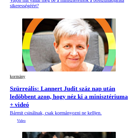
Vajon mit vállal még be a miniszterelnök a bosszúhadjárata
sikerességéért?
kormány
Szürreális: Lannert Judit száz nap után
ledöbbent azon, hogy néz ki a minisztériuma
+ videó
Bármit csinálnak, csak kormányozni ne kelljen.