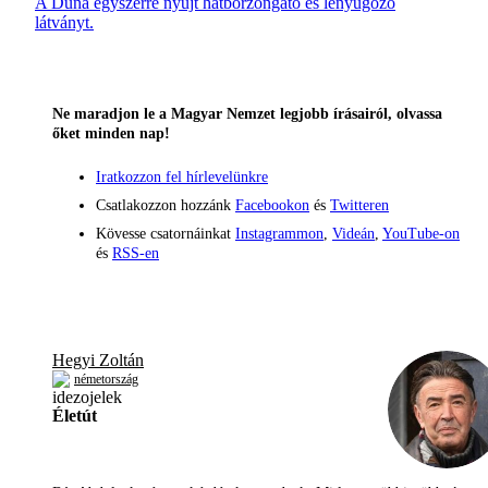
A Duna egyszerre nyújt hátborzongató és lenyűgöző
látványt.
Ne maradjon le a Magyar Nemzet legjobb írásairól, olvassa
őket minden nap!
Iratkozzon fel hírlevelünkre
Csatlakozzon hozzánk
Facebookon
és
Twitteren
Kövesse csatornáinkat
Instagrammon
,
Videán
,
YouTube-on
és
RSS-en
Hegyi Zoltán
németország
Életút