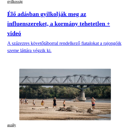
gyilkosság
Élő adásban gyilkolják meg az
influenszereket, a kormány tehetetlen +
videó
A százezres követőtáborral rendelkező fiatalokat a rajongóik
szeme láttára végzik ki.
aszály