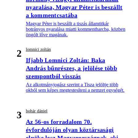
nyaralása, Magyar Péter is beszállt
a kommentcsatába
Magyar Péter is beszállt a tiszás államtitkár
botrányos nyaralása miatti kommentharcba, közben
öngólt lőve magának.
lomnici zoltán
2
Ifjabb Lomnici Zoltán: Baka
András bűnrészes, a jelölése több
szempontból visszás
Az alkotmányjogász szerint a Tisza jelöltje több
okból sem képes megtestesíteni a nemzet egységét.
bohár dániel
3
Az 56-os forradalom 70.
évfordulóján olyan köztársasági
elnöke lesz Magyarországnak, aki