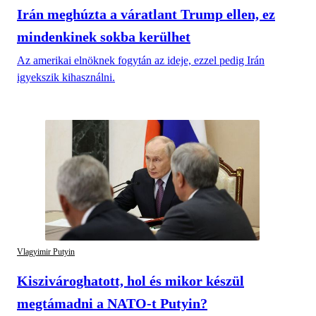
Irán meghúzta a váratlant Trump ellen, ez
mindenkinek sokba kerülhet
Az amerikai elnöknek fogytán az ideje, ezzel pedig Irán
igyekszik kihasználni.
Vlagyimir Putyin
Kiszivároghatott, hol és mikor készül
megtámadni a NATO-t Putyin?