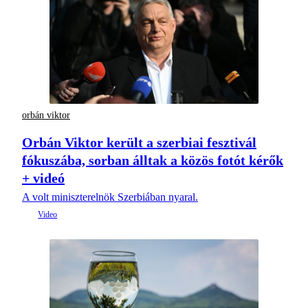
orbán viktor
Orbán Viktor került a szerbiai fesztivál
fókuszába, sorban álltak a közös fotót kérők
+ videó
A volt miniszterelnök Szerbiában nyaral.