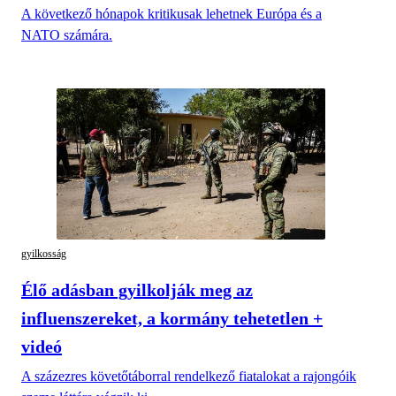
A következő hónapok kritikusak lehetnek Európa és a
NATO számára.
gyilkosság
Élő adásban gyilkolják meg az
influenszereket, a kormány tehetetlen +
videó
A százezres követőtáborral rendelkező fiatalokat a rajongóik