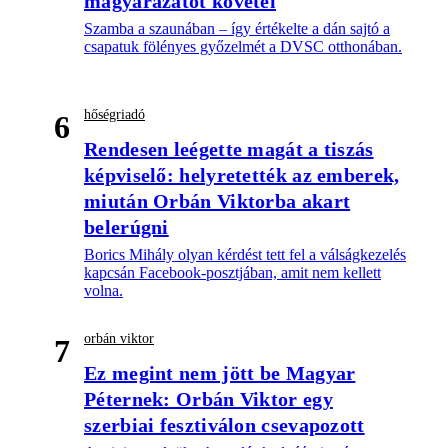
magyarázatot követel
Szamba a szaunában – így értékelte a dán sajtó a
csapatuk fölényes győzelmét a DVSC otthonában.
hőségriadó
6
Rendesen leégette magát a tiszás
képviselő: helyretették az emberek,
miután Orbán Viktorba akart
belerúgni
Borics Mihály olyan kérdést tett fel a válságkezelés
kapcsán Facebook-posztjában, amit nem kellett
volna.
orbán viktor
7
Ez megint nem jött be Magyar
Péternek: Orbán Viktor egy
szerbiai fesztiválon csevapozott