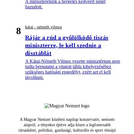
A miniszterelnök a hergelés kedvéért ismét
hazudott.
kátai - németh vilmos
8
Rájár a rúd a gyűlölködő tiszás
miniszterre, le kell szednie a
dísztáblát
A Kátai-Németh Vilmos vezette minisztérium nem
tudta bemutatni a vitatott tábla kihelyezéséhez
szükséges hatósági engedélyt, ezért azt el kell
távolítani.
A Magyar Nemzet közéleti napilap konzervatív, nemzeti
alapról, a tényekre építve adja közre a legfontosabb
társadalmi, politikai, gazdasági, kulturális és sport témájú