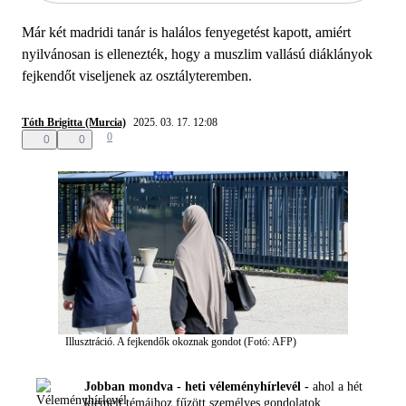
Már két madridi tanár is halálos fenyegetést kapott, amiért
nyilvánosan is ellenezték, hogy a muszlim vallású diáklányok
fejkendőt viseljenek az osztályteremben.
Tóth Brigitta (Murcia)
2025. 03. 17. 12:08
0
0
0
Illusztráció. A fejkendők okoznak gondot (Fotó: AFP)
Jobban mondva - heti véleményhírlevél -
ahol a hét
kiemelt témáihoz fűzött személyes gondolatok