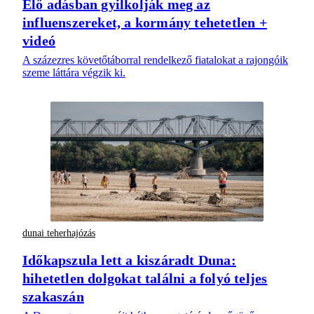
Élő adásban gyilkolják meg az
influenszereket, a kormány tehetetlen +
videó
A százezres követőtáborral rendelkező fiatalokat a rajongóik
szeme láttára végzik ki.
dunai teherhajózás
Időkapszula lett a kiszáradt Duna:
hihetetlen dolgokat találni a folyó teljes
szakaszán