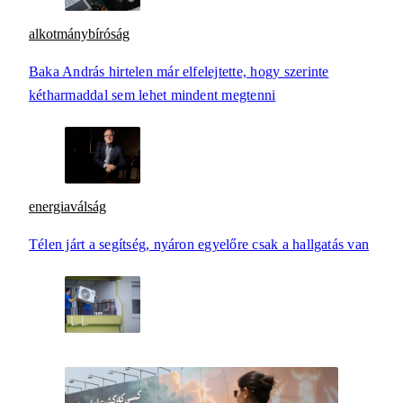
alkotmánybíróság
Baka András hirtelen már elfelejtette, hogy szerinte
kétharmaddal sem lehet mindent megtenni
energiaválság
Télen járt a segítség, nyáron egyelőre csak a hallgatás van