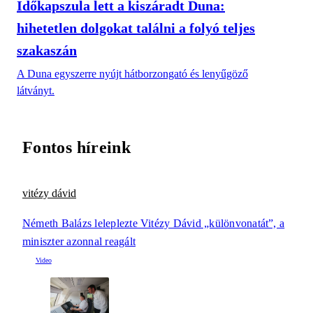
Időkapszula lett a kiszáradt Duna:
hihetetlen dolgokat találni a folyó teljes
szakaszán
A Duna egyszerre nyújt hátborzongató és lenyűgöző
látványt.
Fontos híreink
vitézy dávid
Németh Balázs leleplezte Vitézy Dávid „különvonatát”, a
miniszter azonnal reagált