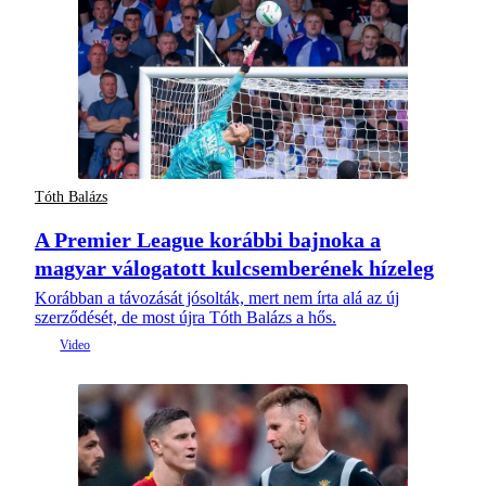
Tóth Balázs
A Premier League korábbi bajnoka a
magyar válogatott kulcsemberének hízeleg
Korábban a távozását jósolták, mert nem írta alá az új
szerződését, de most újra Tóth Balázs a hős.