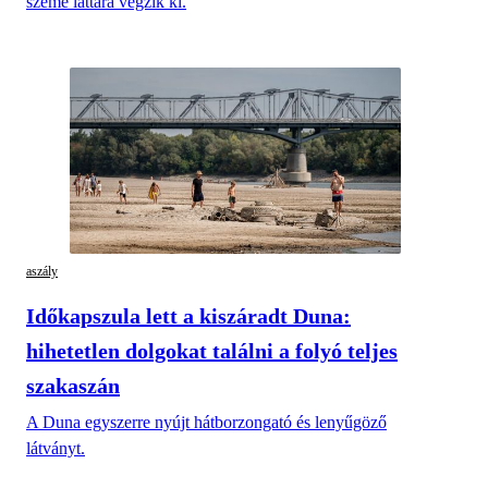
szeme láttára végzik ki.
aszály
Időkapszula lett a kiszáradt Duna:
hihetetlen dolgokat találni a folyó teljes
szakaszán
A Duna egyszerre nyújt hátborzongató és lenyűgöző
látványt.