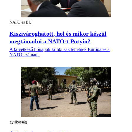
NATO és EU
Kiszivároghatott, hol és mikor készül
megtámadni a NATO-t Putyin?
A következő hónapok kritikusak lehetnek Európa és a
NATO számára.
gyilkosság