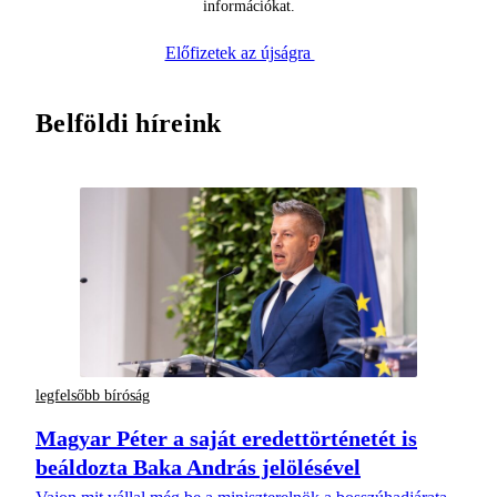
információkat.
Előfizetek az újságra
Belföldi híreink
legfelsőbb bíróság
Magyar Péter a saját eredettörténetét is
beáldozta Baka András jelölésével