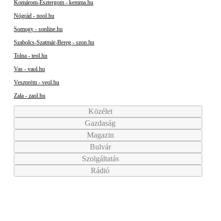
Komárom-Esztergom - kemma.hu
Nógrád - nool.hu
Somogy - sonline.hu
Szabolcs-Szatmár-Bereg - szon.hu
Tolna - teol.hu
Vas - vaol.hu
Veszprém - veol.hu
Zala - zaol.hu
Közélet
Gazdaság
Magazin
Bulvár
Szolgáltatás
Rádió