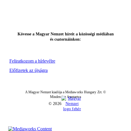
Kövesse a Magyar Nemzet híreit a közösségi médiában
és csatornáinkon:
Feliratkozom a hírlevélre
Előfizetek az újságra
A Magyar Nemzet kiadója a Mediaworks Hungary Zrt. ©
Minden jog fenntartva
© 2026