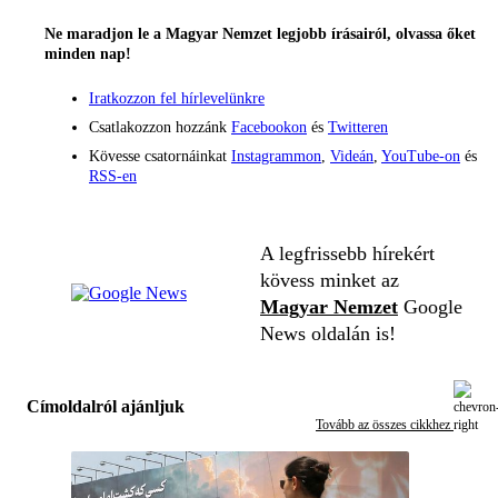
Ne maradjon le a Magyar Nemzet legjobb írásairól, olvassa őket
minden nap!
Iratkozzon fel hírlevelünkre
Csatlakozzon hozzánk
Facebookon
és
Twitteren
Kövesse csatornáinkat
Instagrammon
,
Videán
,
YouTube-on
és
RSS-en
A legfrissebb hírekért
kövess minket az
Magyar Nemzet
Google
News oldalán is!
Címoldalról ajánljuk
Tovább az összes cikkhez