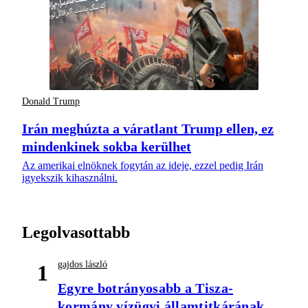
Donald Trump
Irán meghúzta a váratlant Trump ellen, ez
mindenkinek sokba kerülhet
Az amerikai elnöknek fogytán az ideje, ezzel pedig Irán
igyekszik kihasználni.
Legolvasottabb
gajdos lászló
1
Egyre botrányosabb a Tisza-
kormány vízügyi államtitkárának