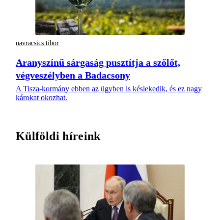
navracsics tibor
Aranyszínű sárgaság pusztítja a szőlőt,
végveszélyben a Badacsony
A Tisza-kormány ebben az ügyben is késlekedik, és ez nagy
károkat okozhat.
Külföldi híreink