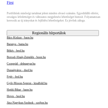
Portfóliónk minőségi tartalmat jelent minden olvasó számára. Egyedülálló elérést,
országos lefedettséget és változatos megjelenési lehetőséget biztosít. Folyamatosan
keressük az új irányokat és fejlődési lehetőségeket. Ez jövőnk záloga.
Regionális hírportálok
Bács-Kiskun - baon.hu
Baranya - bama.hu
Békés - beol.hu
Borsod-Abaúj-Zemplén - boon.hu
Csongrád - delmagyar.hu
Dunaújváros - duol.hu
Fejér - feol.hu
Győr-Moson-Sopron - kisalfold.hu
Hajdú-Bihar - haon.hu
Heves - heol.hu
Jász-Nagykun-Szolnok - szoljon.hu