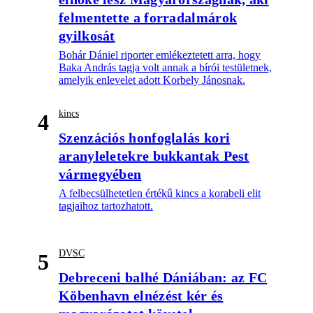
felmentette a forradalmárok
gyilkosát
Bohár Dániel riporter emlékeztetett arra, hogy
Baka András tagja volt annak a bírói testületnek,
amelyik enlevelet adott Korbely Jánosnak.
kincs
4
Szenzációs honfoglalás kori
aranyleletekre bukkantak Pest
vármegyében
A felbecsülhetetlen értékű kincs a korabeli elit
tagjaihoz tartozhatott.
DVSC
5
Debreceni balhé Dániában: az FC
Köbenhavn elnézést kér és