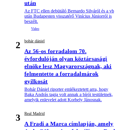
után
Az FTC ellen debütáló Bernardo Silváról és a vb
után Budapesten visszatérő Vinícius Júniorról is
beszélt.
bohár dániel
2
Az 56-os forradalom 70.
évfordulóján olyan köztársasági
elnöke lesz Magyarországnak, aki
felmentette a forradalmárok
gyilkosát
Bohár Dániel riporter emlékeztetett arra, hogy
Baka András tagja volt annak a bírói testületnek,
amelyik enlevelet adott Korbely Jánosnak.
Real Madrid
3
A Fradi a Marca címlapján, amely