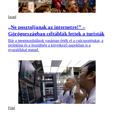
Izrael
„Ne posztoljanak az internetre!” –
Görögországban céltáblák lettek a turisták
Bár a megmozdulások vasárnap érték el a csúcspontjukat, a
probléma és a feszültség a következő napokban is a
nyaralókkal marad.
Föld