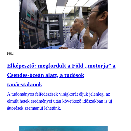
Föld
Elképesztő: megfordult a Föld „motorja” a
Csendes-óceán alatt, a tudósok
tanácstalanok
A tudományos felfedezések virágkorát éljük jelenleg, az
elmúlt hetek eredményei után következő időszakban is új
áttörések szemtanúi lehetünk.