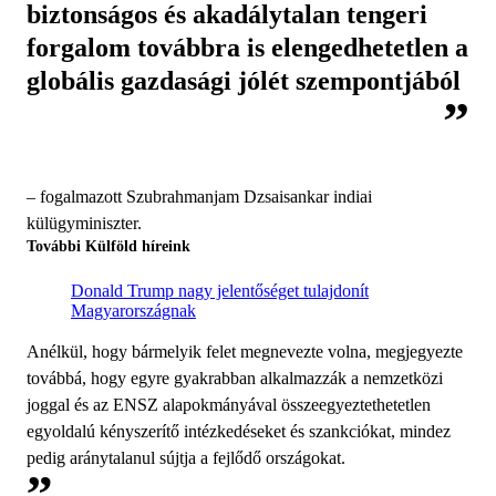
biztonságos és akadálytalan tengeri
forgalom továbbra is elengedhetetlen a
globális gazdasági jólét szempontjából
– fogalmazott Szubrahmanjam Dzsaisankar indiai
külügyminiszter.
További Külföld híreink
Donald Trump nagy jelentőséget tulajdonít
Magyarországnak
Anélkül, hogy bármelyik felet megnevezte volna, megjegyezte
továbbá, hogy egyre gyakrabban alkalmazzák a nemzetközi
joggal és az ENSZ alapokmányával összeegyeztethetetlen
egyoldalú kényszerítő intézkedéseket és szankciókat, mindez
pedig aránytalanul sújtja a fejlődő országokat.