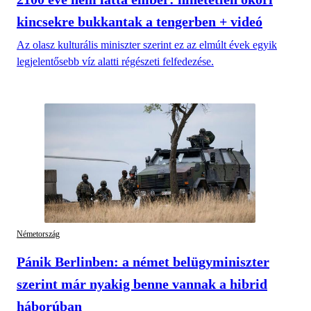
kincsekre bukkantak a tengerben + videó
Az olasz kulturális miniszter szerint ez az elmúlt évek egyik
legjelentősebb víz alatti régészeti felfedezése.
Németország
Pánik Berlinben: a német belügyminiszter
szerint már nyakig benne vannak a hibrid
háborúban