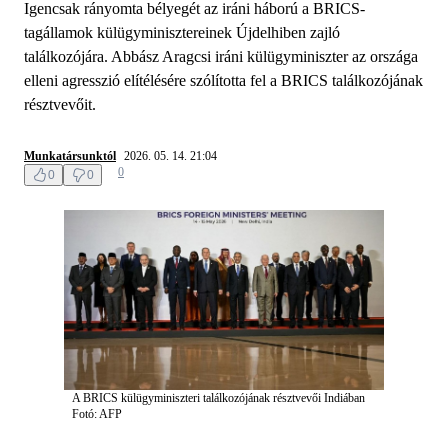
Igencsak rányomta bélyegét az iráni háború a BRICS-
tagállamok külügyminisztereinek Újdelhiben zajló
találkozójára. Abbász Aragcsi iráni külügyminiszter az országa
elleni agresszió elítélésére szólította fel a BRICS találkozójának
résztvevőit.
Munkatársunktól
2026. 05. 14. 21:04
0
0
0
A BRICS külügyminiszteri találkozójának résztvevői Indiában
Fotó: AFP