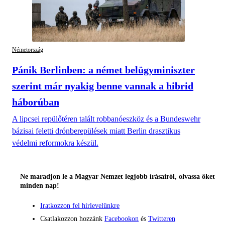
Németország
Pánik Berlinben: a német belügyminiszter
szerint már nyakig benne vannak a hibrid
háborúban
A lipcsei repülőtéren talált robbanóeszköz és a Bundeswehr
bázisai feletti drónberepülések miatt Berlin drasztikus
védelmi reformokra készül.
Ne maradjon le a Magyar Nemzet legjobb írásairól, olvassa őket
minden nap!
Iratkozzon fel hírlevelünkre
Csatlakozzon hozzánk
Facebookon
és
Twitteren