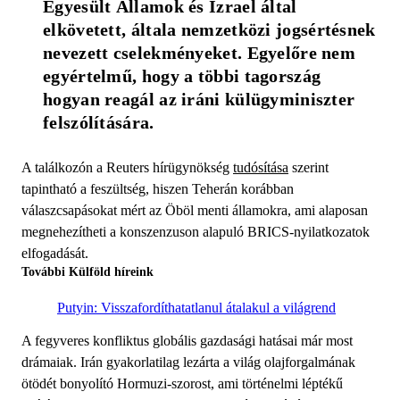
Egyesült Államok és Izrael által 
elkövetett, általa nemzetközi jogsértésnek 
nevezett cselekményeket. Egyelőre nem 
egyértelmű, hogy a többi tagország 
hogyan reagál az iráni külügyminiszter 
felszólítására.
A találkozón a Reuters hírügynökség
tudósítása
szerint
tapintható a feszültség, hiszen Teherán korábban
válaszcsapásokat mért az Öböl menti államokra, ami alaposan
megnehezítheti a konszenzuson alapuló BRICS-nyilatkozatok
elfogadását.
További Külföld híreink
Putyin: Visszafordíthatatlanul átalakul a világrend
A fegyveres konfliktus globális gazdasági hatásai már most
drámaiak. Irán gyakorlatilag lezárta a világ olajforgalmának
ötödét bonyolító Hormuzi-szorost, ami történelmi léptékű