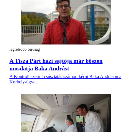
legfelsőbb bíróság
A Tisza Párt házi sajtója már bőszen
mosdatja Baka Andrást
A Kontroll szerint csúsztatás számon kérni Baka Andráson a
Korbely-ügyet.