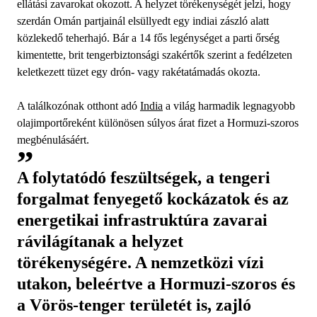
ellátási zavarokat okozott. A helyzet törékenységét jelzi, hogy
szerdán Omán partjainál elsüllyedt egy indiai zászló alatt
közlekedő teherhajó. Bár a 14 fős legénységet a parti őrség
kimentette, brit tengerbiztonsági szakértők szerint a fedélzeten
keletkezett tüzet egy drón- vagy rakétatámadás okozta.
A találkozónak otthont adó
India
a világ harmadik legnagyobb
olajimportőreként különösen súlyos árat fizet a Hormuzi-szoros
megbénulásáért.
A folytatódó feszültségek, a tengeri
forgalmat fenyegető kockázatok és az
energetikai infrastruktúra zavarai
rávilágítanak a helyzet
törékenységére. A nemzetközi vízi
utakon, beleértve a Hormuzi-szoros és
a Vörös-tenger területét is, zajló