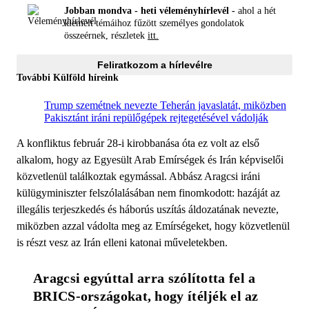
Jobban mondva - heti véleményhírlevél -
ahol a hét
kiemelt témáihoz fűzött személyes gondolatok
összeérnek, részletek
itt.
Feliratkozom a hírlevélre
További Külföld híreink
Trump szemétnek nevezte Teherán javaslatát, miközben
Pakisztánt iráni repülőgépek rejtegetésével vádolják
A konfliktus február 28-i kirobbanása óta ez volt az első
alkalom, hogy az Egyesült Arab Emírségek és Irán képviselői
közvetlenül találkoztak egymással. Abbász Aragcsi iráni
külügyminiszter felszólalásában nem finomkodott: hazáját az
illegális terjeszkedés és háborús uszítás áldozatának nevezte,
miközben azzal vádolta meg az Emírségeket, hogy közvetlenül
is részt vesz az Irán elleni katonai műveletekben.
Aragcsi egyúttal arra szólította fel a 
BRICS-országokat, hogy ítéljék el az 