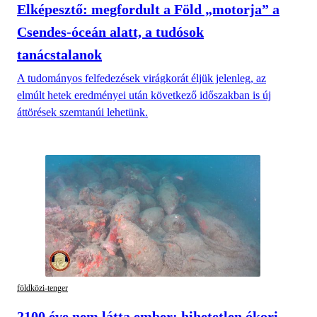
Elképesztő: megfordult a Föld „motorja” a
Csendes-óceán alatt, a tudósok
tanácstalanok
A tudományos felfedezések virágkorát éljük jelenleg, az
elmúlt hetek eredményei után következő időszakban is új
áttörések szemtanúi lehetünk.
földközi-tenger
2100 éve nem látta ember: hihetetlen ókori