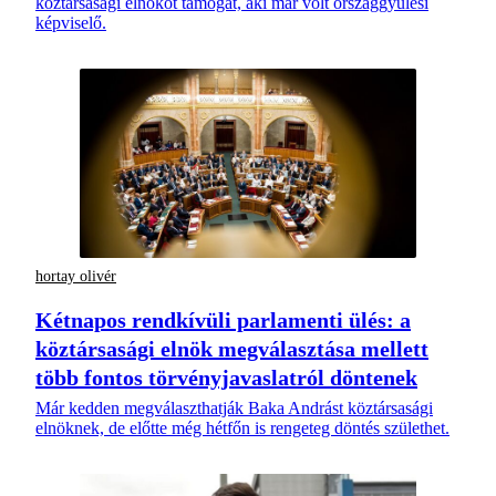
köztársasági elnököt támogat, aki már volt országgyűlési
képviselő.
hortay olivér
Kétnapos rendkívüli parlamenti ülés: a
köztársasági elnök megválasztása mellett
több fontos törvényjavaslatról döntenek
Már kedden megválaszthatják Baka Andrást köztársasági
elnöknek, de előtte még hétfőn is rengeteg döntés születhet.