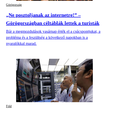
Görögország
„Ne posztoljanak az internetre!” –
Görögországban céltáblák lettek a turisták
Bár a megmozdulások vasárnap érték el a csúcspontjukat, a
probléma és a feszültség a következő napokban is a
nyaralókkal marad.
Föld