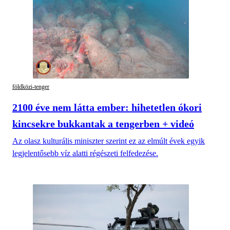
földközi-tenger
2100 éve nem látta ember: hihetetlen ókori
kincsekre bukkantak a tengerben + videó
Az olasz kulturális miniszter szerint ez az elmúlt évek egyik
legjelentősebb víz alatti régészeti felfedezése.