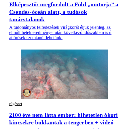
Elképesztő: megfordult a Föld „motorja” a
Csendes-óceán alatt, a tudósok
tanácstalanok
A tudományos felfedezések virágkorát éljük jelenleg, az
elmúlt hetek eredményei után következő időszakban is új
áttörések szemtanúi lehetünk.
régészet
2100 éve nem látta ember: hihetetlen ókori
kincsekre bukkantak a tengerben + videó