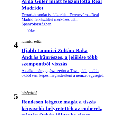
Arda Güler miatt felszólította Real
Madridot
Ferrari-hasonlat is előkerült a Ferencváros–Real
Madrid felkészülési mérkőzés után
Spanyolországban.
lomnici zoltán
4
Ifjabb Lomnici Zoltán: Baka
András bűnrészes, a jelölése több
szempontból visszás
Az alkotmányjogász szerint a Tisza jelöltje több
okból sem képes megtestesíteni a nemzet egységét.
hőségriadó
5
Rendesen leégette magát a tiszás
képviselő: helyretették az emberek,