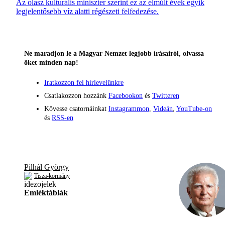
Az olasz kulturális miniszter szerint ez az elmúlt évek egyik
legjelentősebb víz alatti régészeti felfedezése.
Ne maradjon le a Magyar Nemzet legjobb írásairól, olvassa
őket minden nap!
Iratkozzon fel hírlevelünkre
Csatlakozzon hozzánk
Facebookon
és
Twitteren
Kövesse csatornáinkat
Instagrammon
,
Videán
,
YouTube-on
és
RSS-en
Pilhál György
Tisza-kormány
Emléktáblák