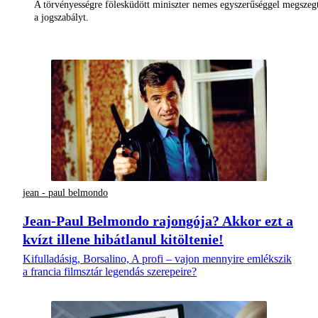
A törvényességre fölesküdött miniszter nemes egyszerűséggel megszeg
a jogszabályt.
jean - paul belmondo
Jean-Paul Belmondo rajongója? Akkor ezt a
kvízt illene hibátlanul kitöltenie!
Kifulladásig, Borsalino, A profi – vajon mennyire emlékszik
a francia filmsztár legendás szerepeire?