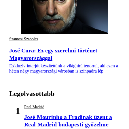
Szamosi Szabolcs
José Cura: Ez egy szerelmi történet
Magyarországgal
Exkluzív interjút készítettünk a világhírű tenorral, aki ezen a
héten négy magyarországi városban is színpadra lép.
Legolvasottabb
Real Madrid
1
José Mourinho a Fradinak üzent a
Real Madrid budapesti győzelme