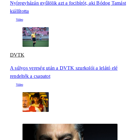
Nyíregyházán gyűlölik azt a focibírót, aki Bódog Tamást
kiállította
DVTK
A súlyos vereség után a DVTK szurkolói a lelátó elé
rendelték a csapatot