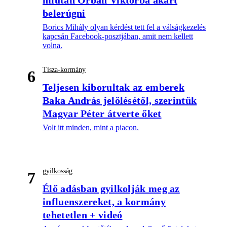
miután Orbán Viktorba akart
belerúgni
Borics Mihály olyan kérdést tett fel a válságkezelés
kapcsán Facebook-posztjában, amit nem kellett
volna.
Tisza-kormány
6
Teljesen kiborultak az emberek
Baka András jelölésétől, szerintük
Magyar Péter átverte őket
Volt itt minden, mint a piacon.
gyilkosság
7
Élő adásban gyilkolják meg az
influenszereket, a kormány
tehetetlen + videó