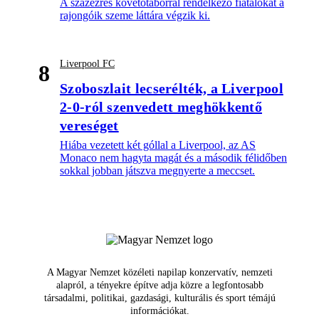
A százezres követőtáborral rendelkező fiatalokat a
rajongóik szeme láttára végzik ki.
Liverpool FC
8
Szoboszlait lecserélték, a Liverpool
2-0-ról szenvedett meghökkentő
vereséget
Hiába vezetett két góllal a Liverpool, az AS
Monaco nem hagyta magát és a második félidőben
sokkal jobban játszva megnyerte a meccset.
A Magyar Nemzet közéleti napilap konzervatív, nemzeti
alapról, a tényekre építve adja közre a legfontosabb
társadalmi, politikai, gazdasági, kulturális és sport témájú
információkat.