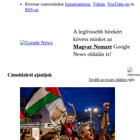
Kövesse csatornáinkat
Instagrammon
,
Videán
,
YouTube-on
és
RSS-en
A legfrissebb hírekért
kövess minket az
Magyar Nemzet
Google
News oldalán is!
Címoldalról ajánljuk
Tovább az összes cikkhez