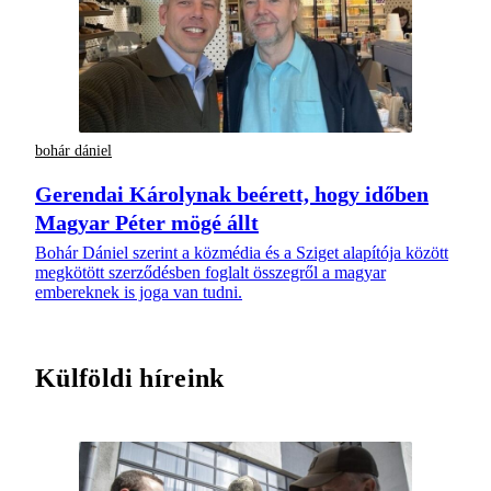
bohár dániel
Gerendai Károlynak beérett, hogy időben
Magyar Péter mögé állt
Bohár Dániel szerint a közmédia és a Sziget alapítója között
megkötött szerződésben foglalt összegről a magyar
embereknek is joga van tudni.
Külföldi híreink