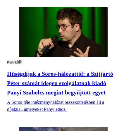
újságíródíj
Hűségdíjak a Soros-hálózattól: a Szijjártó
Péter számát idegen szolgálatnak kiadó
Panyi Szabolcs megint begyűjtött egyet
A Soros-féle intézményhálózat összeköttetésben áll a
díjakkal, amelyeket Panyi elhoz.