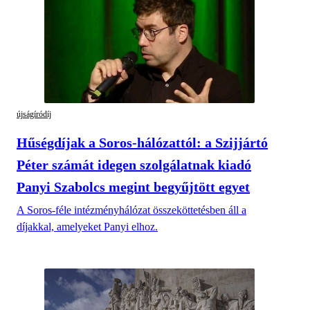
újságíródíj
Hűségdíjak a Soros-hálózattól: a Szijjártó
Péter számát idegen szolgálatnak kiadó
Panyi Szabolcs megint begyűjtött egyet
A Soros-féle intézményhálózat összeköttetésben áll a
díjakkal, amelyeket Panyi elhoz.