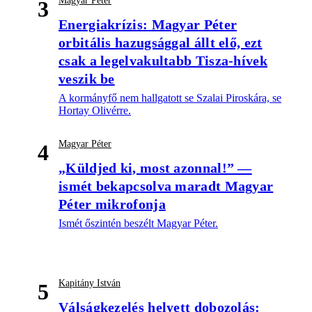
Magyar Péter
3
Energiakrízis: Magyar Péter
orbitális hazugsággal állt elő, ezt
csak a legelvakultabb Tisza-hívek
veszik be
A kormányfő nem hallgatott se Szalai Piroskára, se
Hortay Olivérre.
Magyar Péter
4
„Küldjed ki, most azonnal!” —
ismét bekapcsolva maradt Magyar
Péter mikrofonja
Ismét őszintén beszélt Magyar Péter.
Kapitány István
5
Válságkezelés helyett dobozolás: