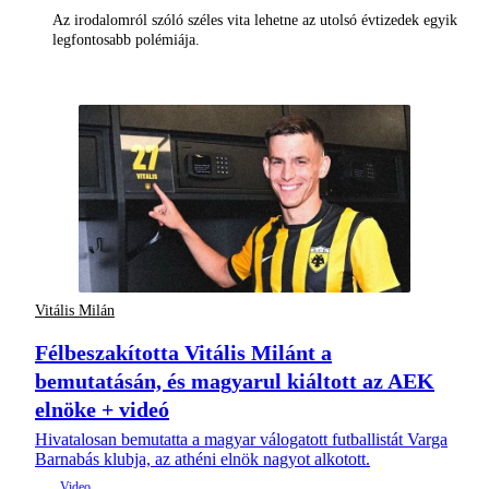
Az irodalomról szóló széles vita lehetne az utolsó évtizedek egyik
legfontosabb polémiája.
Vitális Milán
Félbeszakította Vitális Milánt a
bemutatásán, és magyarul kiáltott az AEK
elnöke + videó
Hivatalosan bemutatta a magyar válogatott futballistát Varga
Barnabás klubja, az athéni elnök nagyot alkotott.