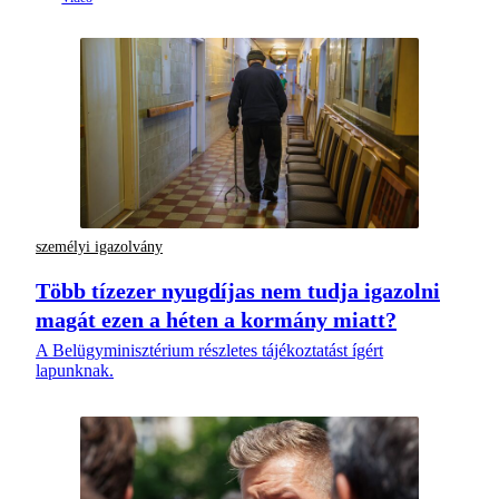
személyi igazolvány
Több tízezer nyugdíjas nem tudja igazolni
magát ezen a héten a kormány miatt?
A Belügyminisztérium részletes tájékoztatást ígért
lapunknak.