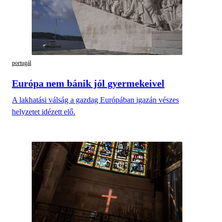
portugál
Európa nem bánik jól gyermekeivel
A lakhatási válság a gazdag Európában igazán vészes
helyzetet idézett elő.