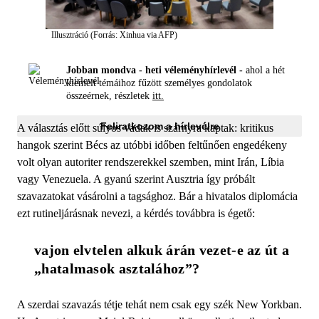
Illusztráció (Forrás: Xinhua via AFP)
Jobban mondva - heti véleményhírlevél -
ahol a hét
kiemelt témáihoz fűzött személyes gondolatok
összeérnek, részletek
itt.
Feliratkozom a hírlevélre
A választás előtt súlyos vádak is szárnyra kaptak: kritikus
hangok szerint Bécs az utóbbi időben feltűnően engedékeny
volt olyan autoriter rendszerekkel szemben, mint Irán, Líbia
vagy Venezuela. A gyanú szerint Ausztria így próbált
szavazatokat vásárolni a tagsághoz. Bár a hivatalos diplomácia
ezt rutineljárásnak nevezi, a kérdés továbbra is égető:
vajon elvtelen alkuk árán vezet-e az út a 
„hatalmasok asztalához”?
A szerdai szavazás tétje tehát nem csak egy szék New Yorkban.