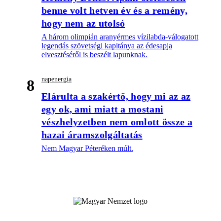
benne volt hetven év és a remény,
hogy nem az utolsó
A három olimpián aranyérmes vízilabda-válogatott
legendás szövetségi kapitánya az édesapja
elvesztéséről is beszélt lapunknak.
napenergia
8
Elárulta a szakértő, hogy mi az az
egy ok, ami miatt a mostani
vészhelyzetben nem omlott össze a
hazai áramszolgáltatás
Nem Magyar Péteréken múlt.