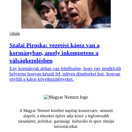
válság
Szalai Piroska: vezetési káosz van a
kormányban, amely inkompetens a
válságkezelésben
Egy kormányak abban van felelőssége, hogy egy rendkívüli
helyzetre hogyan készül fel, milyen döntéseket hoz, hogyan
enyhíti a káros következményeket.
A Magyar Nemzet közéleti napilap konzervatív, nemzeti
alapról, a tényekre építve adja közre a legfontosabb
társadalmi, politikai, gazdasági, kulturális és sport témájú
információkat.