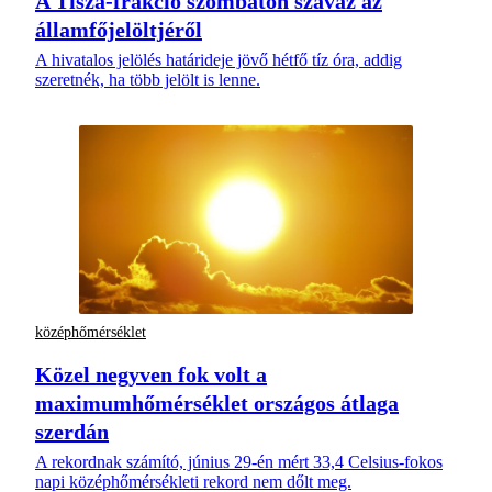
A Tisza-frakció szombaton szavaz az
államfőjelöltjéről
A hivatalos jelölés határideje jövő hétfő tíz óra, addig
szeretnék, ha több jelölt is lenne.
középhőmérséklet
Közel negyven fok volt a
maximumhőmérséklet országos átlaga
szerdán
A rekordnak számító, június 29-én mért 33,4 Celsius-fokos
napi középhőmérsékleti rekord nem dőlt meg.