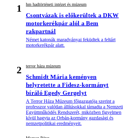
hm hadtörténeti intézet és múzeum
1
Csontvázak is előkerültek a DKW
motorkerékpár alól a Bem
rakpartnál
Német katonák maradványai feküdtek a feltárt
motorkerékpár alatt.
terror háza múzeum
2
Schmidt Mária keményen
helyretette a Fidesz-kormányt
bíráló Egedy Gergelyt
A Terror Háza Múzeum főigazgatója szerint a
professzor valótlan állításokkal támadta a Nemzeti
Együttműködés Rendszerét, miközben figyelmen
kívül hagyta az Orbán-kormány gazdasági és
nemzetpolitikai eredményeit.