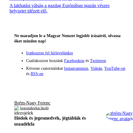
A lakhatási válság a gazdag Európában igazán vészes
helyzetet idézett elő.
Ne maradjon le a Magyar Nemzet legjobb írásairól, olvassa
őket minden nap!
Iratkozzon fel hírlevelünkre
Csatlakozzon hozzánk
Facebookon
és
Twitteren
Kövesse csatornáinkat
Instagrammon
,
Videán
,
YouTube-on
és
RSS-en
Brém-Nagy Ferenc
krasznahorkai lászló
Hódok és jegesmedvék, jégtáblák és
uszadékfa