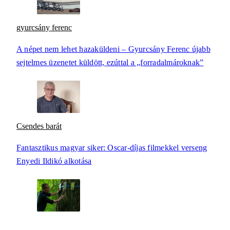
gyurcsány ferenc
A népet nem lehet hazaküldeni – Gyurcsány Ferenc újabb
sejtelmes üzenetet küldött, ezúttal a „forradalmároknak”
Csendes barát
Fantasztikus magyar siker: Oscar-díjas filmekkel verseng
Enyedi Ildikó alkotása