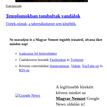
Franciaország
Templomokban tomboltak vandálok
Törtek-zúztak, a tabernákulumot sem kímélték.
Ne maradjon le a Magyar Nemzet legjobb írásairól, olvassa őket
minden nap!
Iratkozzon fel hírlevelünkre
Csatlakozzon hozzánk
Facebookon
és
Twitteren
Kövesse csatornáinkat
Instagrammon
,
Videán
,
YouTube-on
és
RSS-en
A legfrissebb hírekért
kövess minket az
Magyar Nemzet
Google
News oldalán is!