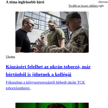
A téma legfrissebb hírei
Tovább az összes cikkhez
Ukrajna
Kínzásért felelhet az ukrán toborzó, már
börtönből is jöhetnek a kollégái
Fókuszban a kényszersorozásról hírhedt ukrán TCK
toborzóemberei.