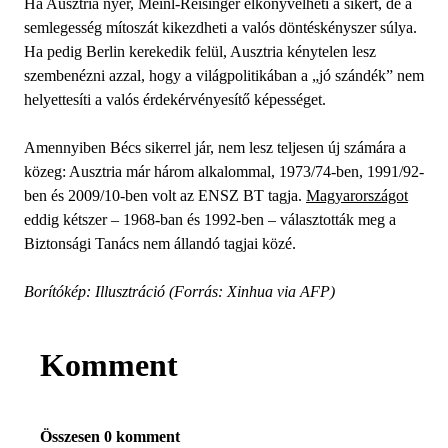
Ha Ausztria nyer, Meinl-Reisinger elkönyvelheti a sikert, de a
semlegesség mítoszát kikezdheti a valós döntéskényszer súlya.
Ha pedig Berlin kerekedik felül, Ausztria kénytelen lesz
szembenézni azzal, hogy a világpolitikában a „jó szándék” nem
helyettesíti a valós érdekérvényesítő képességet.
Amennyiben Bécs sikerrel jár, nem lesz teljesen új számára a
közeg: Ausztria már három alkalommal, 1973/74-ben, 1991/92-
ben és 2009/10-ben volt az ENSZ BT tagja.
Magyarországot
eddig kétszer – 1968-ban és 1992-ben – választották meg a
Biztonsági Tanács nem állandó tagjai közé.
Borítókép: Illusztráció (Forrás: Xinhua via AFP)
Komment
Összesen 0 komment