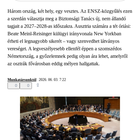
Három ország, két hely, egy vesztes. Az ENSZ-közgyűlés ezen
a szerdán választja meg a Biztonsági Tanács új, nem állandó
tagjait a 2027–2028-as időszakra. Ausztria számára a tét óriási:
Beate Meinl-Reisinger külügyi irányvonala New Yorkban
érheti el legnagyobb sikerét – vagy szenvedhet látványos
vereséget. A legveszélyesebb ellenfél éppen a szomszédos
Németország, a győzelemnek pedig olyan ára lehet, amelyről
az osztrák fővárosban eddig mélyen hallgattak.
Munkatársunktól
2026. 06. 03. 7:22
0
0
0