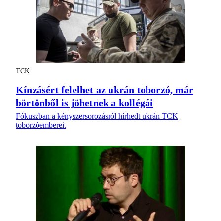
TCK
Kínzásért felelhet az ukrán toborzó, már
börtönből is jöhetnek a kollégái
Fókuszban a kényszersorozásról hírhedt ukrán TCK
toborzóemberei.