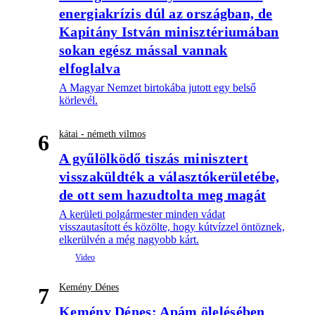
energiakrízis dúl az országban, de
Kapitány István minisztériumában
sokan egész mással vannak
elfoglalva
A Magyar Nemzet birtokába jutott egy belső
körlevél.
kátai - németh vilmos
6
A gyűlölködő tiszás minisztert
visszaküldték a választókerületébe,
de ott sem hazudtolta meg magát
A kerületi polgármester minden vádat
visszautasított és közölte, hogy kútvízzel öntöznek,
elkerülvén a még nagyobb kárt.
Kemény Dénes
7
Kemény Dénes: Apám ölelésében