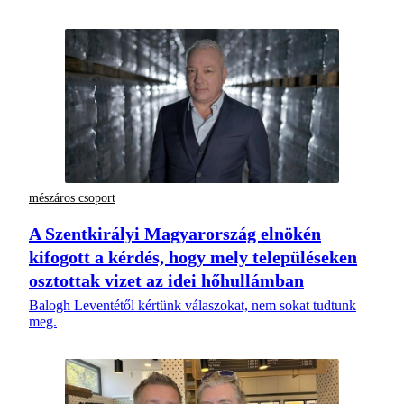
mészáros csoport
A Szentkirályi Magyarország elnökén
kifogott a kérdés, hogy mely településeken
osztottak vizet az idei hőhullámban
Balogh Leventétől kértünk válaszokat, nem sokat tudtunk
meg.