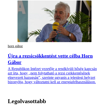
horn gábor
Újra a rezsicsökkentést vette célba Horn
Gábor
A Republikon Intézet vezetője a rendkívüli hőség kapcsán
azt írta, hogy „nem folytatható a rezsi csökkentésének
elnevezett hazugság”, szerinte ugyanis a jelenlegi helyzet
bizonyítja, hogy változtatni kell az energiafelhasználáson.
Legolvasottabb