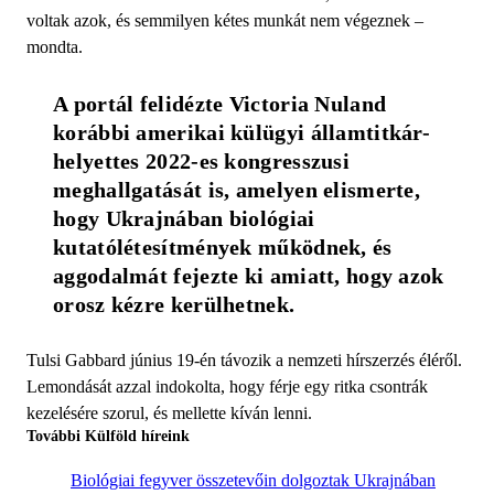
voltak azok, és semmilyen kétes munkát nem végeznek –
mondta.
A portál felidézte Victoria Nuland 
korábbi amerikai külügyi államtitkár-
helyettes 2022-es kongresszusi 
meghallgatását is, amelyen elismerte, 
hogy Ukrajnában biológiai 
kutatólétesítmények működnek, és 
aggodalmát fejezte ki amiatt, hogy azok 
orosz kézre kerülhetnek.
Tulsi Gabbard június 19-én távozik a nemzeti hírszerzés éléről.
Lemondását azzal indokolta, hogy férje egy ritka csontrák
kezelésére szorul, és mellette kíván lenni.
További Külföld híreink
Biológiai fegyver összetevőin dolgoztak Ukrajnában