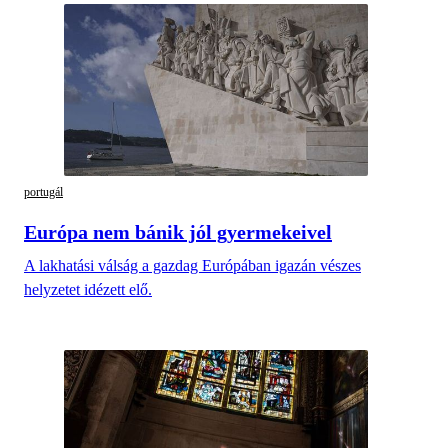
portugál
Európa nem bánik jól gyermekeivel
A lakhatási válság a gazdag Európában igazán vészes
helyzetet idézett elő.