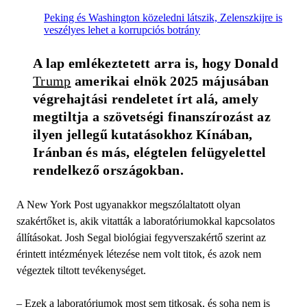
Peking és Washington közeledni látszik, Zelenszkijre is
veszélyes lehet a korrupciós botrány
A lap emlékeztetett arra is, hogy Donald 
Trump
 amerikai elnök 2025 májusában 
végrehajtási rendeletet írt alá, amely 
megtiltja a szövetségi finanszírozást az 
ilyen jellegű kutatásokhoz Kínában, 
Iránban és más, elégtelen felügyelettel 
rendelkező országokban.
A New York Post ugyanakkor megszólaltatott olyan
szakértőket is, akik vitatták a laboratóriumokkal kapcsolatos
állításokat. Josh Segal biológiai fegyverszakértő szerint az
érintett intézmények létezése nem volt titok, és azok nem
végeztek tiltott tevékenységet.
– Ezek a laboratóriumok most sem titkosak, és soha nem is