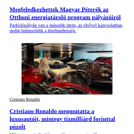
Megfeledkezhettek Magyar Péterék az
Otthoni energiatároló program pályázóiról
Parkolópályán van a második ütem, az elsővel kapcsolatban
pedig halmozódik a türelmetlenség.
Cristiano Ronaldo
Cristiano Ronaldo megmutatta a
luxusautóit, mintegy tízmilliárd forinttal
pózolt