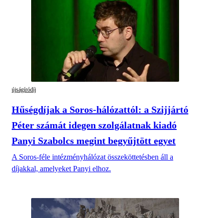
újságíródíj
Hűségdíjak a Soros-hálózattól: a Szijjártó
Péter számát idegen szolgálatnak kiadó
Panyi Szabolcs megint begyűjtött egyet
A Soros-féle intézményhálózat összeköttetésben áll a
díjakkal, amelyeket Panyi elhoz.