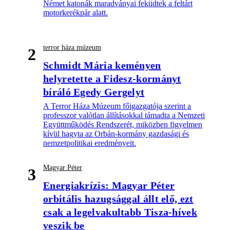
Német katonák maradványai feküdtek a feltárt
motorkerékpár alatt.
terror háza múzeum
2
Schmidt Mária keményen
helyretette a Fidesz-kormányt
bíráló Egedy Gergelyt
A Terror Háza Múzeum főigazgatója szerint a
professzor valótlan állításokkal támadta a Nemzeti
Együttműködés Rendszerét, miközben figyelmen
kívül hagyta az Orbán-kormány gazdasági és
nemzetpolitikai eredményeit.
Magyar Péter
3
Energiakrízis: Magyar Péter
orbitális hazugsággal állt elő, ezt
csak a legelvakultabb Tisza-hívek
veszik be