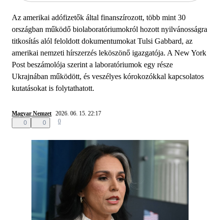
Az amerikai adófizetők által finanszírozott, több mint 30
országban működő biolaboratóriumokról hozott nyilvánosságra
titkosítás alól feloldott dokumentumokat Tulsi Gabbard, az
amerikai nemzeti hírszerzés leköszönő igazgatója. A New York
Post beszámolója szerint a laboratóriumok egy része
Ukrajnában működött, és veszélyes kórokozókkal kapcsolatos
kutatásokat is folytathatott.
Magyar Nemzet
2026. 06. 15. 22:17
0
0
0