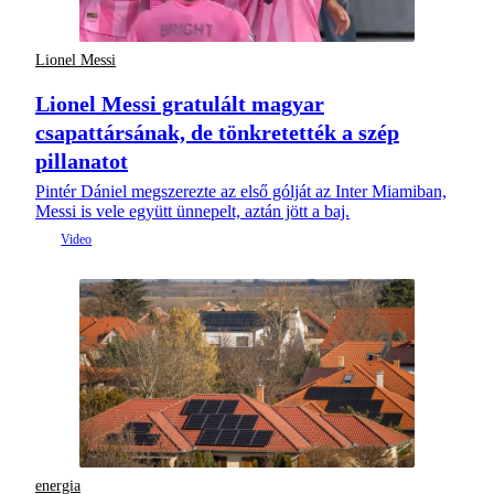
Lionel Messi
Lionel Messi gratulált magyar
csapattársának, de tönkretették a szép
pillanatot
Pintér Dániel megszerezte az első gólját az Inter Miamiban,
Messi is vele együtt ünnepelt, aztán jött a baj.
energia