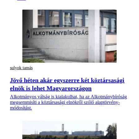
sulyok tamás
Jövő héten akár egyszerre két köztársasági
elnök is lehet Magyarországon
Alkotmányos válság is kialakulhat, ha az Alkotmánybíróság
megsemmisíti a köztársasági elnökről szóló alaptörvény-
módosítást.