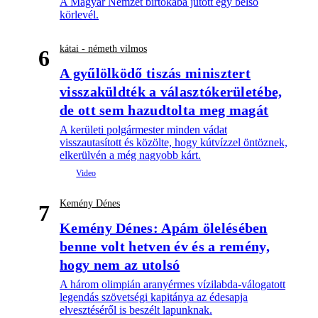
A Magyar Nemzet birtokába jutott egy belső
körlevél.
kátai - németh vilmos
6
A gyűlölködő tiszás minisztert
visszaküldték a választókerületébe,
de ott sem hazudtolta meg magát
A kerületi polgármester minden vádat
visszautasított és közölte, hogy kútvízzel öntöznek,
elkerülvén a még nagyobb kárt.
Kemény Dénes
7
Kemény Dénes: Apám ölelésében
benne volt hetven év és a remény,
hogy nem az utolsó
A három olimpián aranyérmes vízilabda-válogatott
legendás szövetségi kapitánya az édesapja
elvesztéséről is beszélt lapunknak.