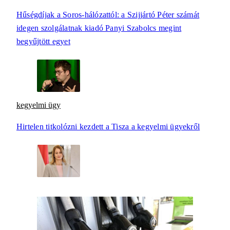
Hűségdíjak a Soros-hálózattól: a Szijjártó Péter számát
idegen szolgálatnak kiadó Panyi Szabolcs megint
begyűjtött egyet
kegyelmi ügy
Hirtelen titkolózni kezdett a Tisza a kegyelmi ügyekről