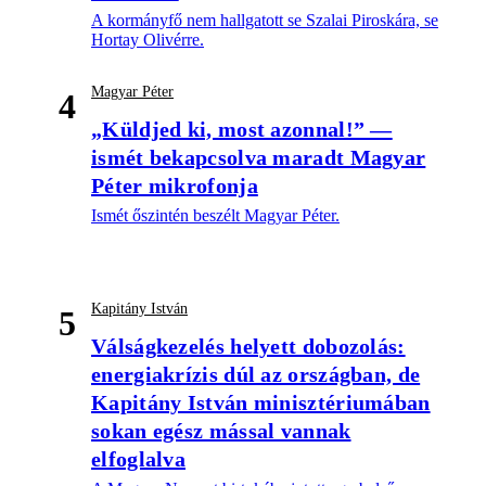
A kormányfő nem hallgatott se Szalai Piroskára, se
Hortay Olivérre.
Magyar Péter
4
„Küldjed ki, most azonnal!” —
ismét bekapcsolva maradt Magyar
Péter mikrofonja
Ismét őszintén beszélt Magyar Péter.
Kapitány István
5
Válságkezelés helyett dobozolás:
energiakrízis dúl az országban, de
Kapitány István minisztériumában
sokan egész mással vannak
elfoglalva