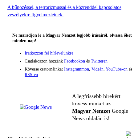
A bűnözéssel, a terrorizmussal és a közrenddel kapcsolatos
veszélyekre figyelmeztetnek.
Ne maradjon le a Magyar Nemzet legjobb írásairól, olvassa őket
minden nap!
Iratkozzon fel hírlevelünkre
Csatlakozzon hozzánk
Facebookon
és
Twitteren
Kövesse csatornáinkat
Instagrammon
,
Videán
,
YouTube-on
és
RSS-en
A legfrissebb hírekért
kövess minket az
Magyar Nemzet
Google
News oldalán is!