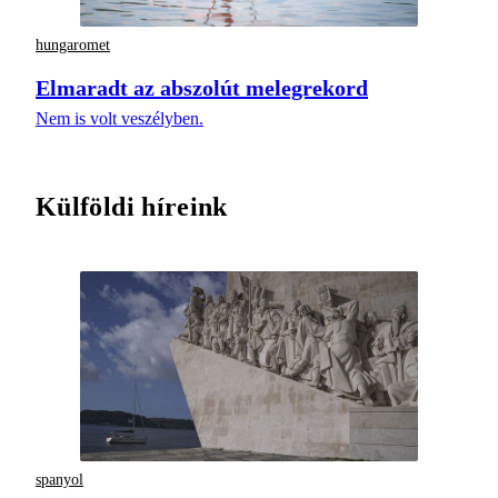
hungaromet
Elmaradt az abszolút melegrekord
Nem is volt veszélyben.
Külföldi híreink
spanyol