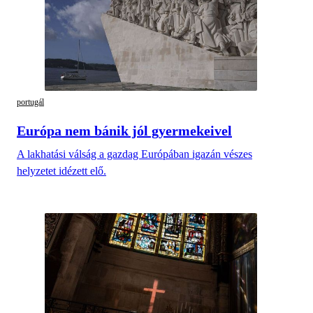
portugál
Európa nem bánik jól gyermekeivel
A lakhatási válság a gazdag Európában igazán vészes
helyzetet idézett elő.