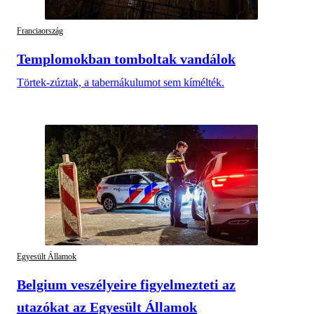
Franciaország
Templomokban tomboltak vandálok
Törtek-zúztak, a tabernákulumot sem kímélték.
Egyesült Államok
Belgium veszélyeire figyelmezteti az
utazókat az Egyesült Államok