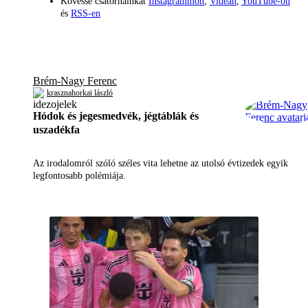
Kövesse csatornáinkat
Instagrammon
,
Videán
,
YouTube-on
és
RSS-en
Brém-Nagy Ferenc
krasznahorkai lászló
Hódok és jegesmedvék, jégtáblák és
uszadékfa
Az irodalomról szóló széles vita lehetne az utolsó évtizedek egyik
legfontosabb polémiája.