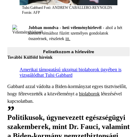
Tulsi Gabbard
Fotó: ANDREW CABALLERO-REYNOLDS
Forrás: AFP
Jobban mondva - heti véleményhírlevél -
ahol a hét
kiemelt témáihoz fűzött személyes gondolatok
összeérnek, részletek
itt.
Feliratkozom a hírlevélre
További Külföld híreink
Amerikai támogatású ukrajnai biolaborok ügyében is
vizsgálódhat Tulsi Gabbard
Gabbard azzal vádolta a Biden-kormányzat egyes tisztviselőit,
hogy félrevezették a közvéleményt a
biolaborok
létezésével
kapcsolatban.
Politikusok, úgynevezett egészségügyi
szakemberek, mint Dr. Fauci, valamint
a Biden-kormány nemzetbiztonsági