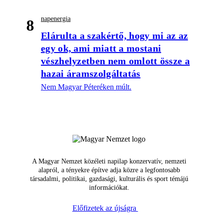
napenergia
8
Elárulta a szakértő, hogy mi az az
egy ok, ami miatt a mostani
vészhelyzetben nem omlott össze a
hazai áramszolgáltatás
Nem Magyar Péteréken múlt.
A Magyar Nemzet közéleti napilap konzervatív, nemzeti
alapról, a tényekre építve adja közre a legfontosabb
társadalmi, politikai, gazdasági, kulturális és sport témájú
információkat.
Előfizetek az újságra