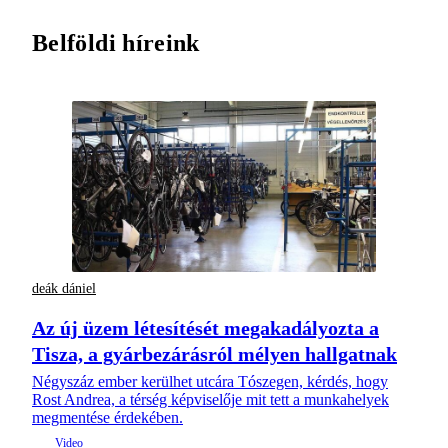
Belföldi híreink
deák dániel
Az új üzem létesítését megakadályozta a
Tisza, a gyárbezárásról mélyen hallgatnak
Négyszáz ember kerülhet utcára Tószegen, kérdés, hogy
Rost Andrea, a térség képviselője mit tett a munkahelyek
megmentése érdekében.