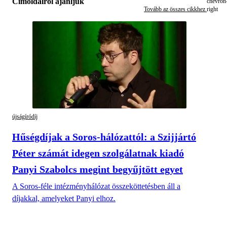
Címoldalról ajánljuk
Tovább az összes cikkhez
újságíródíj
Hűségdíjak a Soros-hálózattól: a Szijjártó
Péter számát idegen szolgálatnak kiadó
Panyi Szabolcs megint begyűjtött egyet
A Soros-féle intézményhálózat összeköttetésben áll a
díjakkal, amelyeket Panyi elhoz.