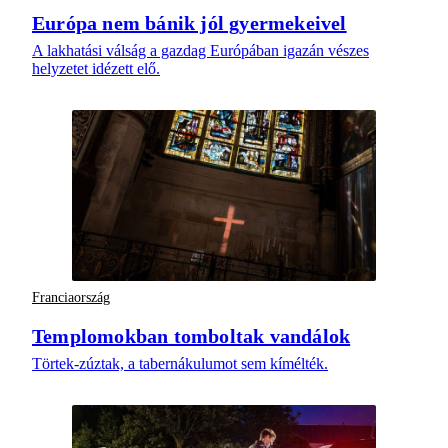
Európa nem bánik jól gyermekeivel
A lakhatási válság a gazdag Európában igazán vészes
helyzetet idézett elő.
Franciaország
Templomokban tomboltak vandálok
Törtek-zúztak, a tabernákulumot sem kímélték.