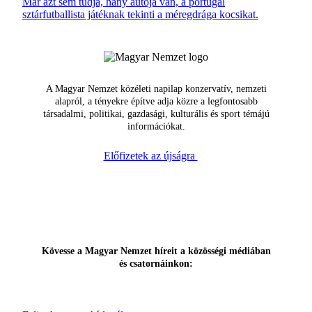
Már azt sem tudja, hány autója van, a portugál
sztárfutballista játéknak tekinti a méregdrága kocsikat.
A Magyar Nemzet közéleti napilap konzervatív, nemzeti
alapról, a tényekre építve adja közre a legfontosabb
társadalmi, politikai, gazdasági, kulturális és sport témájú
információkat.
Előfizetek az újságra
Kövesse a Magyar Nemzet híreit a közösségi médiában
és csatornáinkon: