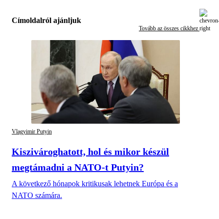
Címoldalról ajánljuk
Tovább az összes cikkhez
Vlagyimir Putyin
Kiszivároghatott, hol és mikor készül
megtámadni a NATO-t Putyin?
A következő hónapok kritikusak lehetnek Európa és a
NATO számára.