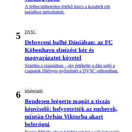
A felbecsülhetetlen értékű kincs a korabeli elit
tagjaihoz tartozhatott.
DVSC
5
Debreceni balhé Dániában: az FC
Köbenhavn elnézést kér és
magyarázatot követel
Szamba a szaunában – így értékelte a dán sajtó a
csapatuk fölényes győzelmét a DVSC otthonában.
hőségriadó
6
Rendesen leégette magát a tiszás
képviselő: helyretették az emberek,
miután Orbán Viktorba akart
belerúgni