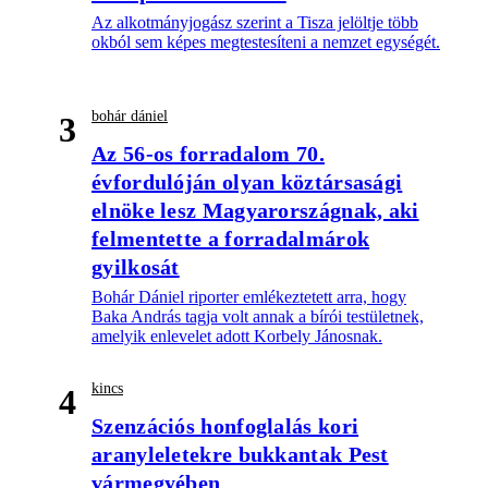
Az alkotmányjogász szerint a Tisza jelöltje több
okból sem képes megtestesíteni a nemzet egységét.
bohár dániel
3
Az 56-os forradalom 70.
évfordulóján olyan köztársasági
elnöke lesz Magyarországnak, aki
felmentette a forradalmárok
gyilkosát
Bohár Dániel riporter emlékeztetett arra, hogy
Baka András tagja volt annak a bírói testületnek,
amelyik enlevelet adott Korbely Jánosnak.
kincs
4
Szenzációs honfoglalás kori
aranyleletekre bukkantak Pest
vármegyében