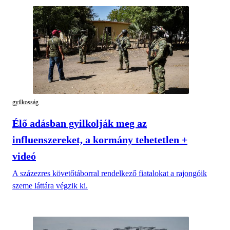
gyilkosság
Élő adásban gyilkolják meg az
influenszereket, a kormány tehetetlen +
videó
A százezres követőtáborral rendelkező fiatalokat a rajongóik
szeme láttára végzik ki.