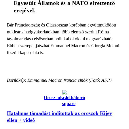
Egyesült Államok és a NATO elrettentő 
erejével.
Bár Franciaország és Olaszország korábban együttműködött
nukleáris hadgyakorlatokban, több elemző szerint Róma
távolmaradása elsősorban politikai okokkal magyarázható.
Ebben szerepet játszhat Emmanuel Macron és Giorgia Meloni
feszült kapcsolata is.
Borítókép: Emmanuel Macron francia elnök (Fotó: AFP)
Orosz–ukrán háború
Hatalmas támadást indítottak az oroszok Kijev
ellen + videó