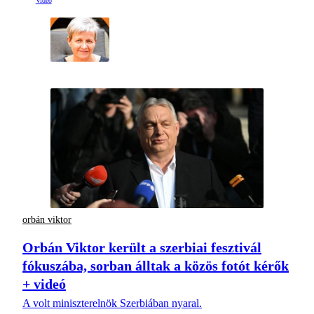
orbán viktor
Orbán Viktor került a szerbiai fesztivál
fókuszába, sorban álltak a közös fotót kérők
+ videó
A volt miniszterelnök Szerbiában nyaral.