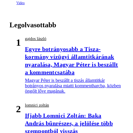
Legolvasottabb
gajdos lászló
1
Egyre botrányosabb a Tisza-
kormány vízügyi államtitkárának
nyaralása, Magyar Péter is beszállt
a kommentcsatába
Magyar Péter is beszállt a tiszás államtitkár
botrányos nyaralása miatti kommentharcba, közben
öngólt lőve magának.
lomnici zoltán
2
Ifjabb Lomnici Zoltán: Baka
András bűnrészes, a jelölése több
szempontból visszás