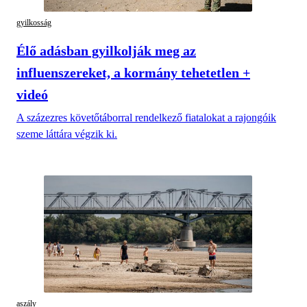
gyilkosság
Élő adásban gyilkolják meg az
influenszereket, a kormány tehetetlen +
videó
A százezres követőtáborral rendelkező fiatalokat a rajongóik
szeme láttára végzik ki.
aszály