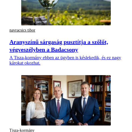
navracsics tibor
Aranyszínű sárgaság pusztítja a szőlőt,
végveszélyben a Badacsony
A Tisza-kormány ebben az ügyben is késlekedik, és ez nagy
károkat okozhat.
Tisza-kormány