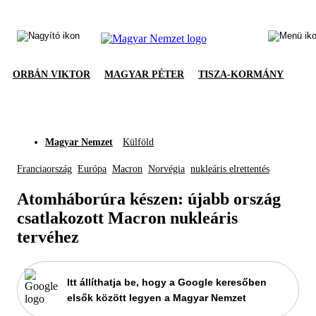
ORBÁN VIKTOR
MAGYAR PÉTER
TISZA-KORMÁNY
Magyar Nemzet
Külföld
Franciaország
Európa
Macron
Norvégia
nukleáris elrettentés
Atomháborúra készen: újabb ország
csatlakozott Macron nukleáris
tervéhez
Itt állíthatja be, hogy a Google keresőben
elsők között legyen a Magyar Nemzet