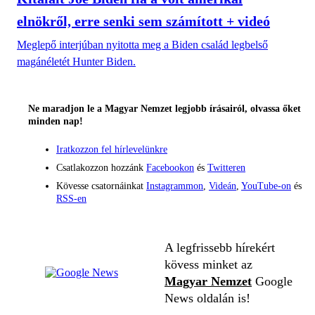
elnökről, erre senki sem számított + videó
Meglepő interjúban nyitotta meg a Biden család legbelső
magánéletét Hunter Biden.
Ne maradjon le a Magyar Nemzet legjobb írásairól, olvassa őket
minden nap!
Iratkozzon fel hírlevelünkre
Csatlakozzon hozzánk
Facebookon
és
Twitteren
Kövesse csatornáinkat
Instagrammon
,
Videán
,
YouTube-on
és
RSS-en
A legfrissebb hírekért
kövess minket az
Magyar Nemzet
Google
News oldalán is!