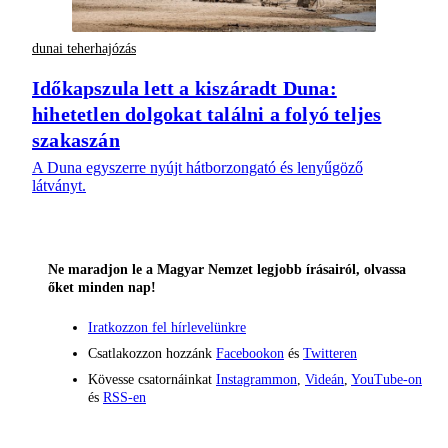
dunai teherhajózás
Időkapszula lett a kiszáradt Duna:
hihetetlen dolgokat találni a folyó teljes
szakaszán
A Duna egyszerre nyújt hátborzongató és lenyűgöző
látványt.
Ne maradjon le a Magyar Nemzet legjobb írásairól, olvassa
őket minden nap!
Iratkozzon fel hírlevelünkre
Csatlakozzon hozzánk
Facebookon
és
Twitteren
Kövesse csatornáinkat
Instagrammon
,
Videán
,
YouTube-on
és
RSS-en