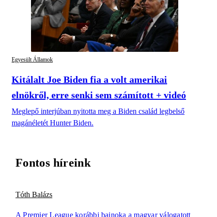
Egyesült Államok
Kitálalt Joe Biden fia a volt amerikai
elnökről, erre senki sem számított + videó
Meglepő interjúban nyitotta meg a Biden család legbelső
magánéletét Hunter Biden.
Fontos híreink
Tóth Balázs
A Premier League korábbi bajnoka a magyar válogatott