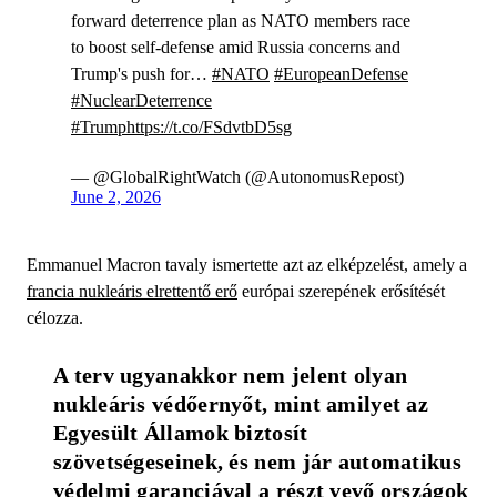
forward deterrence plan as NATO members race
to boost self-defense amid Russia concerns and
Trump's push for…
#NATO
#EuropeanDefense
#NuclearDeterrence
#Trump
https://t.co/FSdvtbD5sg
— @GlobalRightWatch (@AutonomusRepost)
June 2, 2026
Emmanuel Macron tavaly ismertette azt az elképzelést, amely a
francia nukleáris elrettentő erő
európai szerepének erősítését
célozza.
A terv ugyanakkor nem jelent olyan 
nukleáris védőernyőt, mint amilyet az 
Egyesült Államok biztosít 
szövetségeseinek, és nem jár automatikus 
védelmi garanciával a részt vevő országok 