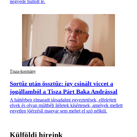
negyede hullott le.
Tisza-kormány
Sortűz után össztűz: így csinált viccet a
jogállamból a Tisza Párt Baka Andrással
A háttérben elmaradt társadalmi egyeztetések, elfelejtett
elvek és olyan múltbéli ítéletek kísértenek, amelyek mellett
egyetlen jóérzésű magyar sem mehet el szó nélkül.
Külföldi híreink