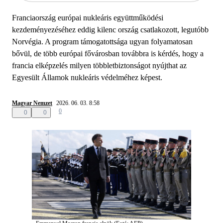
Franciaország európai nukleáris együttműködési
kezdeményezéséhez eddig kilenc ország csatlakozott, legutóbb
Norvégia. A program támogatottsága ugyan folyamatosan
bővül, de több európai fővárosban továbbra is kérdés, hogy a
francia elképzelés milyen többletbiztonságot nyújthat az
Egyesült Államok nukleáris védelméhez képest.
Magyar Nemzet
2026. 06. 03. 8:58
0
0
0