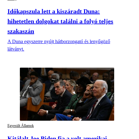
Időkapszula lett a kiszáradt Duna:
hihetetlen dolgokat találni a folyó teljes
szakaszán
A Duna egyszerre nyújt hátborzongató és lenyűgöző
látványt.
Egyesült Államok
Kitálalt Joe Biden fia a volt amerikai