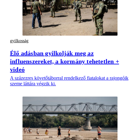
gyilkosság
Élő adásban gyilkolják meg az
influenszereket, a kormány tehetetlen +
videó
A százezres követőtáborral rendelkező fiatalokat a rajongóik
szeme láttára végzik ki.