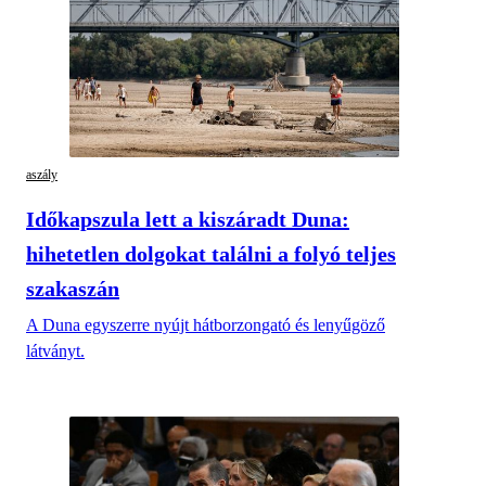
aszály
Időkapszula lett a kiszáradt Duna:
hihetetlen dolgokat találni a folyó teljes
szakaszán
A Duna egyszerre nyújt hátborzongató és lenyűgöző
látványt.