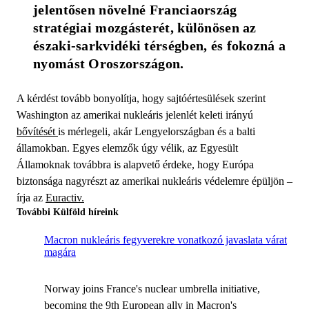
jelentősen növelné Franciaország 
stratégiai mozgásterét, különösen az 
északi-sarkvidéki térségben, és fokozná a 
nyomást Oroszországon.
A kérdést tovább bonyolítja, hogy sajtóértesülések szerint
Washington az amerikai nukleáris jelenlét keleti irányú
bővítését
is mérlegeli, akár Lengyelországban és a balti
államokban. Egyes elemzők úgy vélik, az Egyesült
Államoknak továbbra is alapvető érdeke, hogy Európa
biztonsága nagyrészt az amerikai nukleáris védelemre épüljön –
írja az
Euractiv.
További Külföld híreink
Macron nukleáris fegyverekre vonatkozó javaslata várat
magára
Norway joins France's nuclear umbrella initiative,
becoming the 9th European ally in Macron's