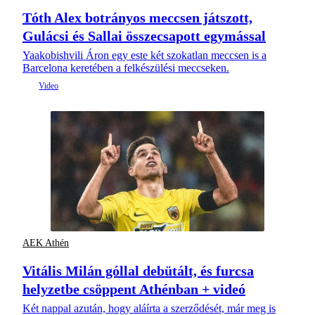
Tóth Alex botrányos meccsen játszott,
Gulácsi és Sallai összecsapott egymással
Yaakobishvili Áron egy este két szokatlan meccsen is a
Barcelona keretében a felkészülési meccseken.
AEK Athén
Vitális Milán góllal debütált, és furcsa
helyzetbe csöppent Athénban + videó
Két nappal azután, hogy aláírta a szerződését, már meg is