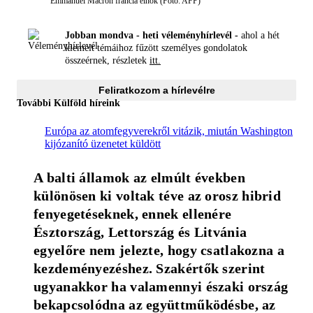
Emmanuel Macron francia elnök (Fotó: AFP)
Jobban mondva - heti véleményhírlevél -
ahol a hét
kiemelt témáihoz fűzött személyes gondolatok
összeérnek, részletek
itt.
Feliratkozom a hírlevélre
További Külföld híreink
Európa az atomfegyverekről vitázik, miután Washington
kijózanító üzenetet küldött
A balti államok az elmúlt években 
különösen ki voltak téve az orosz hibrid 
fenyegetéseknek, ennek ellenére 
Észtország, Lettország és Litvánia 
egyelőre nem jelezte, hogy csatlakozna a 
kezdeményezéshez. Szakértők szerint 
ugyanakkor ha valamennyi északi ország 
bekapcsolódna az együttműködésbe, az 