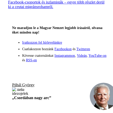
Facebook-csoportok és iszlamisták – egyre több részlet derül
ki a ceutai migránsrohamról.
Ne maradjon le a Magyar Nemzet legjobb írásairól, olvassa
őket minden nap!
Iratkozzon fel hírlevelünkre
Csatlakozzon hozzánk
Facebookon
és
Twitteren
Kövesse csatornáinkat
Instagrammon
,
Videán
,
YouTube-on
és
RSS-en
Pilhál György
majka
„Csordában nagy arc”