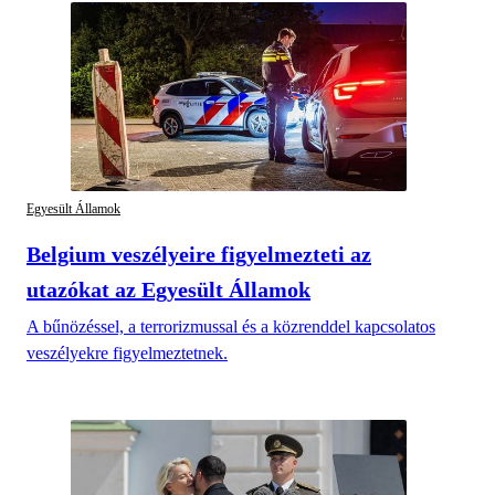
Egyesült Államok
Belgium veszélyeire figyelmezteti az
utazókat az Egyesült Államok
A bűnözéssel, a terrorizmussal és a közrenddel kapcsolatos
veszélyekre figyelmeztetnek.