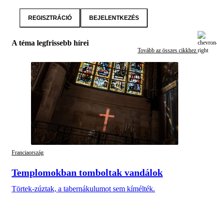
REGISZTRÁCIÓ
BEJELENTKEZÉS
A téma legfrissebb hírei
Tovább az összes cikkhez
Franciaország
Templomokban tomboltak vandálok
Törtek-zúztak, a tabernákulumot sem kímélték.