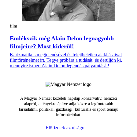
film
Emlékszik még Alain Delon legnagyobb
filmjeire? Most kiderül!
Karizmatikus megjelenésével és felejthetetlen alakításaival
filmtörténelmet írt. Tegye próbára a tudását, és derüljön ki,
mennyire ismeri Alain Delon legendás pályafutását!
A Magyar Nemzet közéleti napilap konzervatív, nemzeti
alapról, a tényekre építve adja közre a legfontosabb
társadalmi, politikai, gazdasági, kulturális és sport témájú
információkat.
Előfizetek az újságra