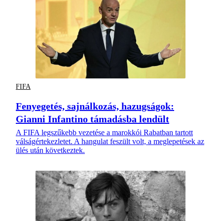
FIFA
Fenyegetés, sajnálkozás, hazugságok:
Gianni Infantino támadásba lendült
A FIFA legszűkebb vezetése a marokkói Rabatban tartott
válságértekezletet. A hangulat feszült volt, a meglepetések az
ülés után következtek.