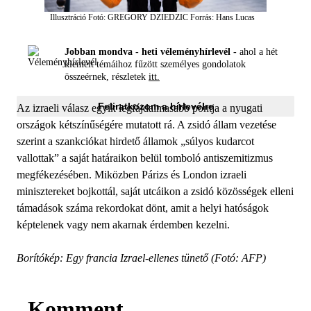
Illusztráció
Fotó: GREGORY DZIEDZIC
Forrás: Hans Lucas
Jobban mondva - heti véleményhírlevél -
ahol a hét
kiemelt témáihoz fűzött személyes gondolatok
összeérnek, részletek
itt.
Feliratkozom a hírlevélre
Az izraeli válasz egyik legfájdalmasabb pontja a nyugati
országok kétszínűségére mutatott rá. A zsidó állam vezetése
szerint a szankciókat hirdető államok „súlyos kudarcot
vallottak” a saját határaikon belül tomboló antiszemitizmus
megfékezésében. Miközben Párizs és London izraeli
minisztereket bojkottál, saját utcáikon a zsidó közösségek elleni
támadások száma rekordokat dönt, amit a helyi hatóságok
képtelenek vagy nem akarnak érdemben kezelni.
Borítókép: Egy francia Izrael-ellenes tünető (Fotó: AFP)
Komment