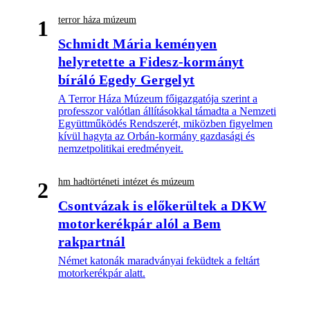
terror háza múzeum
1
Schmidt Mária keményen
helyretette a Fidesz-kormányt
bíráló Egedy Gergelyt
A Terror Háza Múzeum főigazgatója szerint a
professzor valótlan állításokkal támadta a Nemzeti
Együttműködés Rendszerét, miközben figyelmen
kívül hagyta az Orbán-kormány gazdasági és
nemzetpolitikai eredményeit.
hm hadtörténeti intézet és múzeum
2
Csontvázak is előkerültek a DKW
motorkerékpár alól a Bem
rakpartnál
Német katonák maradványai feküdtek a feltárt
motorkerékpár alatt.