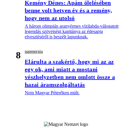
Kemény Dénes: Apám ölelésében
benne volt hetven év és a remény,
hogy nem az utolsó
A három olimpián aranyérmes vízilabda-válogatott
legendás szövetségi kapitánya az édesapja
elvesztéséről is beszélt lapunknak.
napenergia
8
Elárulta a szakértő, hogy mi az az
egy ok, ami miatt a mostani
vészhelyzetben nem omlott össze a
hazai áramszolgáltatás
Nem Magyar Péteréken múlt.