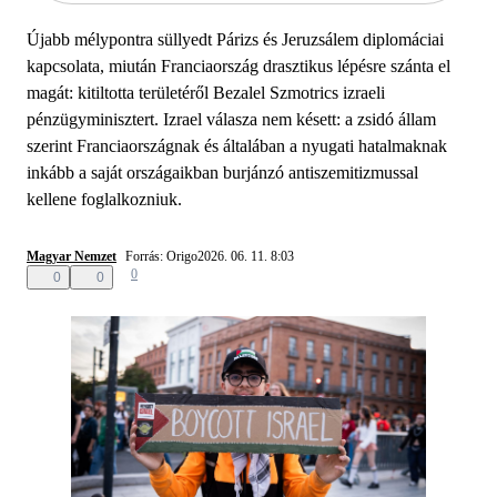
Újabb mélypontra süllyedt Párizs és Jeruzsálem diplomáciai
kapcsolata, miután Franciaország drasztikus lépésre szánta el
magát: kitiltotta területéről Bezalel Szmotrics izraeli
pénzügyminisztert. Izrael válasza nem késett: a zsidó állam
szerint Franciaországnak és általában a nyugati hatalmaknak
inkább a saját országaikban burjánzó antiszemitizmussal
kellene foglalkozniuk.
Magyar Nemzet
Forrás: Origo
2026. 06. 11. 8:03
0
0
0