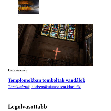
Franciaország
Templomokban tomboltak vandálok
Törtek-zúztak, a tabernákulumot sem kímélték.
Legolvasottabb