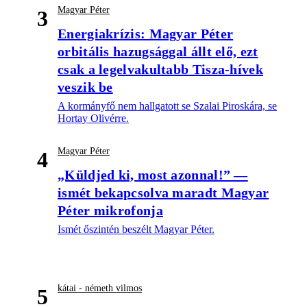
Magyar Péter
3
Energiakrízis: Magyar Péter
orbitális hazugsággal állt elő, ezt
csak a legelvakultabb Tisza-hívek
veszik be
A kormányfő nem hallgatott se Szalai Piroskára, se
Hortay Olivérre.
Magyar Péter
4
„Küldjed ki, most azonnal!” —
ismét bekapcsolva maradt Magyar
Péter mikrofonja
Ismét őszintén beszélt Magyar Péter.
kátai - németh vilmos
5