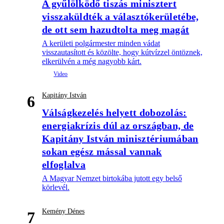
A gyűlölködő tiszás minisztert
visszaküldték a választókerületébe,
de ott sem hazudtolta meg magát
A kerületi polgármester minden vádat
visszautasított és közölte, hogy kútvízzel öntöznek,
elkerülvén a még nagyobb kárt.
Kapitány István
6
Válságkezelés helyett dobozolás:
energiakrízis dúl az országban, de
Kapitány István minisztériumában
sokan egész mással vannak
elfoglalva
A Magyar Nemzet birtokába jutott egy belső
körlevél.
Kemény Dénes
7