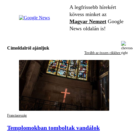
A legfrissebb hírekért
kövess minket az
Magyar Nemzet
Google
News oldalán is!
Címoldalról ajánljuk
Tovább az összes cikkhez
Franciaország
Templomokban tomboltak vandálok