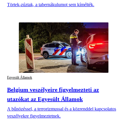
Törtek-zúztak, a tabernákulumot sem kímélték.
Egyesült Államok
Belgium veszélyeire figyelmezteti az
utazókat az Egyesült Államok
A bűnözéssel, a terrorizmussal és a közrenddel kapcsolatos
veszélyekre figyelmeztetnek.