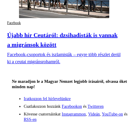
Facebook
Újabb hír Ceutáról: dzsihadisták is vannak
a migránsok között
Facebook-csoportok és iszlamisták – egyre több részlet derül
ki a ceutai migránsrohamról.
Ne maradjon le a Magyar Nemzet legjobb írásairól, olvassa őket
minden nap!
Iratkozzon fel hírlevelünkre
Csatlakozzon hozzánk
Facebookon
és
Twitteren
Kövesse csatornáinkat
Instagrammon
,
Videán
,
YouTube-on
és
RSS-en