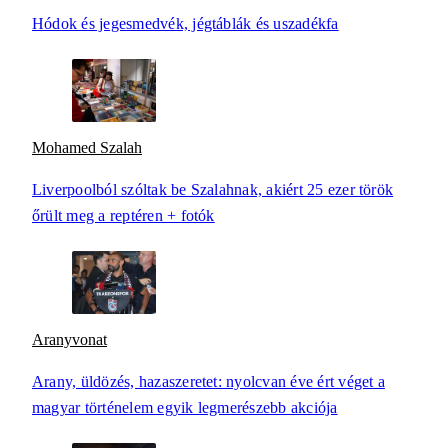
Hódok és jegesmedvék, jégtáblák és uszadékfa
Mohamed Szalah
Liverpoolból szóltak be Szalahnak, akiért 25 ezer török
őrült meg a reptéren + fotók
Aranyvonat
Arany, üldözés, hazaszeretet: nyolcvan éve ért véget a
magyar történelem egyik legmerészebb akciója