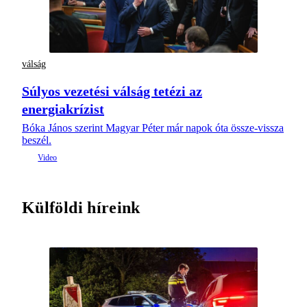
válság
Súlyos vezetési válság tetézi az
energiakrízist
Bóka János szerint Magyar Péter már napok óta össze-vissza
beszél.
Külföldi híreink