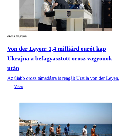
orosz vagyon
Von der Leyen: 1,4 milliárd eurót kap
Ukrajna a befagyasztott orosz vagyonok
után
Az újabb orosz támadásra is reagált Ursula von der Leyen.