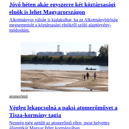
Jövő héten akár egyszerre két köztársasági
elnök is lehet Magyarországon
Alkotmányos válság is kialakulhat, ha az Alkotmánybíróság
megsemmisíti a köztársasági elnökről szóló alaptörvény-
módosítást.
atomerőmű
Végleg lekapcsolná a paksi atomerőművet a
Tisza-kormány tagja
Nemrég még agitált az atomerőmű ellen, most helyettes
államtitkár Magyar Péter kormányában.