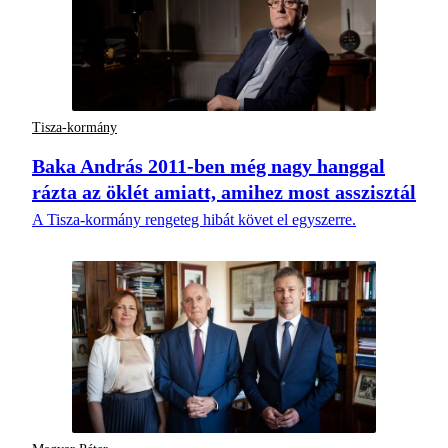
Tisza-kormány
Baka András 2011-ben még nagy hanggal
rázta az öklét amiatt, amihez most asszisztál
A Tisza-kormány rengeteg hibát követ el egyszerre.