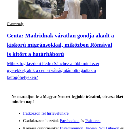
Olaszország
Ceuta: Madridnak váratlan gondja akadt a
kiskorú migránsokkal, miközben Rómával
is kitört a határháború
Mihez fog kezdeni Pedro Sánchez a több mint ezer
gyerekkel, akik a ceutai válság után ottragadtak a
befogóhelyeken?
Ne maradjon le a Magyar Nemzet legjobb írásairól, olvassa őket
minden nap!
Iratkozzon fel hírlevelünkre
Csatlakozzon hozzánk
Facebookon
és
Twitteren
Kövesse csatornáinkat
Instagrammon
,
Videán
,
YouTube-on
és