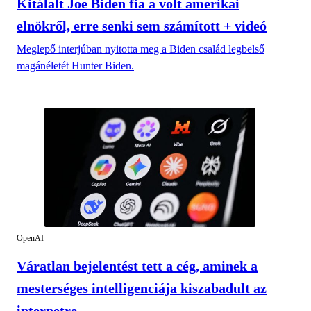
Kitálalt Joe Biden fia a volt amerikai
elnökről, erre senki sem számított + videó
Meglepő interjúban nyitotta meg a Biden család legbelső
magánéletét Hunter Biden.
OpenAI
Váratlan bejelentést tett a cég, aminek a
mesterséges intelligenciája kiszabadult az
internetre