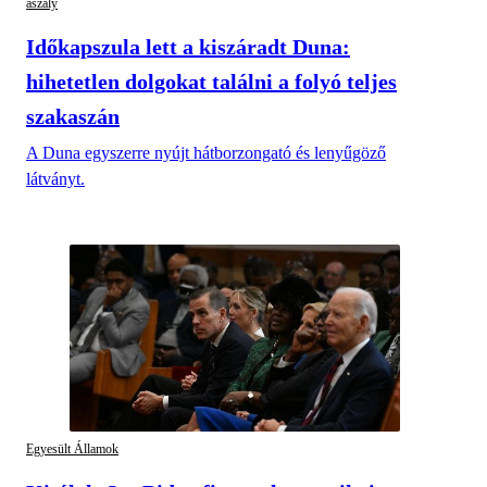
aszály
Időkapszula lett a kiszáradt Duna:
hihetetlen dolgokat találni a folyó teljes
szakaszán
A Duna egyszerre nyújt hátborzongató és lenyűgöző
látványt.
Egyesült Államok