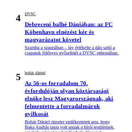
DVSC
4
Debreceni balhé Dániában: az FC
Köbenhavn elnézést kér és
magyarázatot követel
Szamba a szaunában – így értékelte a dán sajtó a
csapatuk fölényes győzelmét a DVSC otthonában.
bohár dániel
5
Az 56-os forradalom 70.
évfordulóján olyan köztársasági
elnöke lesz Magyarországnak, aki
felmentette a forradalmárok
gyilkosát
Bohár Dániel riporter emlékeztetett arra, hogy
Baka András tagja volt annak a bírói testületnek,