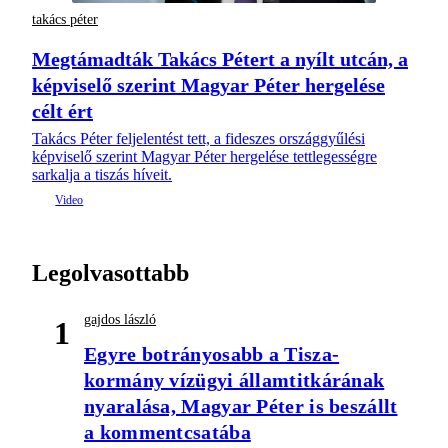
takács péter
Megtámadták Takács Pétert a nyílt utcán, a
képviselő szerint Magyar Péter hergelése
célt ért
Takács Péter feljelentést tett, a fideszes országgyűlési
képviselő szerint Magyar Péter hergelése tettlegességre
sarkalja a tiszás híveit.
Legolvasottabb
gajdos lászló
1
Egyre botrányosabb a Tisza-
kormány vízügyi államtitkárának
nyaralása, Magyar Péter is beszállt
a kommentcsatába