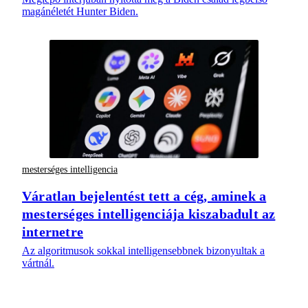
magánéletét Hunter Biden.
mesterséges intelligencia
Váratlan bejelentést tett a cég, aminek a
mesterséges intelligenciája kiszabadult az
internetre
Az algoritmusok sokkal intelligensebbnek bizonyultak a
vártnál.