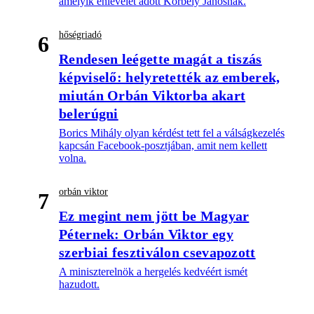
amelyik enlevelet adott Korbely Jánosnak.
hőségriadó
6
Rendesen leégette magát a tiszás
képviselő: helyretették az emberek,
miután Orbán Viktorba akart
belerúgni
Borics Mihály olyan kérdést tett fel a válságkezelés
kapcsán Facebook-posztjában, amit nem kellett
volna.
orbán viktor
7
Ez megint nem jött be Magyar
Péternek: Orbán Viktor egy
szerbiai fesztiválon csevapozott
A miniszterelnök a hergelés kedvéért ismét
hazudott.