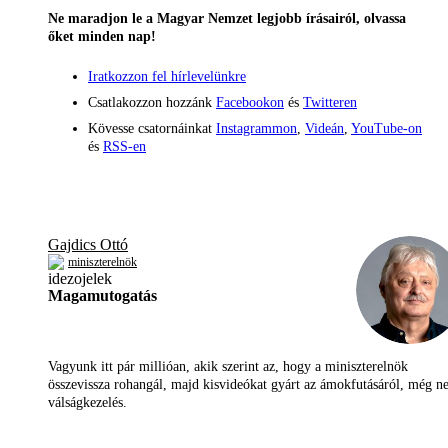
Ne maradjon le a Magyar Nemzet legjobb írásairól, olvassa
őket minden nap!
Iratkozzon fel hírlevelünkre
Csatlakozzon hozzánk
Facebookon
és
Twitteren
Kövesse csatornáinkat
Instagrammon
,
Videán
,
YouTube-on
és
RSS-en
Gajdics Ottó
miniszterelnök
Magamutogatás
Vagyunk itt pár millióan, akik szerint az, hogy a miniszterelnök
összevissza rohangál, majd kisvideókat gyárt az ámokfutásáról, még 
válságkezelés.