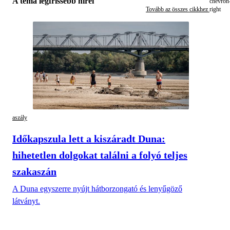
A téma legfrissebb hírei
Tovább az összes cikkhez
aszály
Időkapszula lett a kiszáradt Duna:
hihetetlen dolgokat találni a folyó teljes
szakaszán
A Duna egyszerre nyújt hátborzongató és lenyűgöző
látványt.