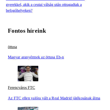
gyerekkel, akik a ceutai válság után ottragadtak a
befogóhelyeken?
Fontos híreink
öttusa
Magyar aranyérmek az öttusa Eb-n
Ferencváros FTC
Az FTC ellen valóra vált a Real Madrid játékosának álma