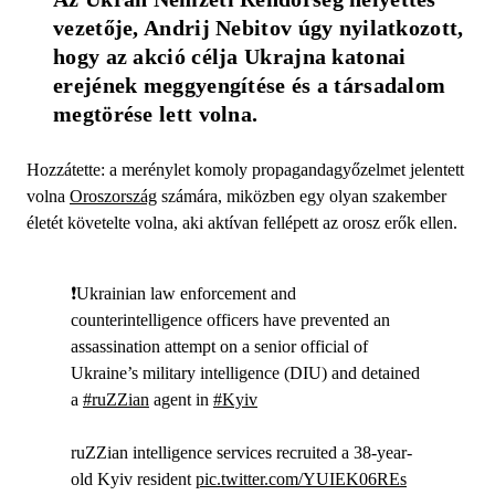
vezetője, Andrij Nebitov úgy nyilatkozott, 
hogy az akció célja Ukrajna katonai 
erejének meggyengítése és a társadalom 
megtörése lett volna. 
Hozzátette: a merénylet komoly propagandagyőzelmet jelentett
volna
Oroszország
számára, miközben egy olyan szakember
életét követelte volna, aki aktívan fellépett az orosz erők ellen.
❗️Ukrainian law enforcement and
counterintelligence officers have prevented an
assassination attempt on a senior official of
Ukraine’s military intelligence (DIU) and detained
a
#ruZZian
agent in
#Kyiv
ruZZian intelligence services recruited a 38-year-
old Kyiv resident
pic.twitter.com/YUIEK06REs