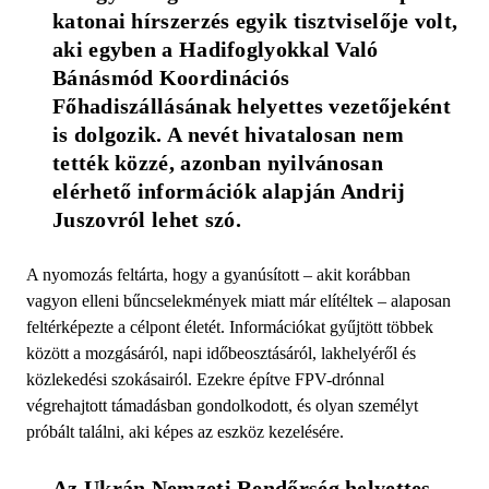
katonai hírszerzés egyik tisztviselője volt, 
aki egyben a Hadifoglyokkal Való 
Bánásmód Koordinációs 
Főhadiszállásának helyettes vezetőjeként 
is dolgozik. A nevét hivatalosan nem 
tették közzé, azonban nyilvánosan 
elérhető információk alapján Andrij 
Juszovról lehet szó.
A nyomozás feltárta, hogy a gyanúsított – akit korábban
vagyon elleni bűncselekmények miatt már elítéltek – alaposan
feltérképezte a célpont életét. Információkat gyűjtött többek
között a mozgásáról, napi időbeosztásáról, lakhelyéről és
közlekedési szokásairól. Ezekre építve FPV-drónnal
végrehajtott támadásban gondolkodott, és olyan személyt
próbált találni, aki képes az eszköz kezelésére.
Az Ukrán Nemzeti Rendőrség helyettes 