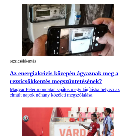
rezsicsökkentés
Az energiakrízis közepén ágyaznak meg a
rezsicsökkentés megszüntetésének?
Magyar Péter mondatait sajátos megvilágításba helyezi az
elmúlt napok néhány közéleti megszólalása.