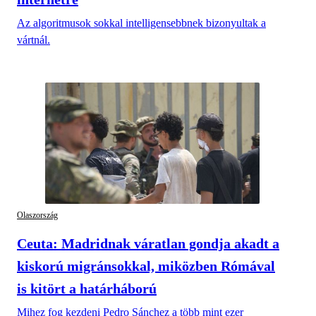
Az algoritmusok sokkal intelligensebbnek bizonyultak a
vártnál.
Olaszország
Ceuta: Madridnak váratlan gondja akadt a
kiskorú migránsokkal, miközben Rómával
is kitört a határháború
Mihez fog kezdeni Pedro Sánchez a több mint ezer