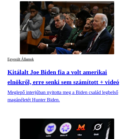
Egyesült Államok
Kitálalt Joe Biden fia a volt amerikai
elnökről, erre senki sem számított + videó
Meglepő interjúban nyitotta meg a Biden család legbelső
magánéletét Hunter Biden.