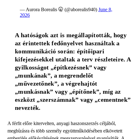
— Aurora Borealis 🤫 (@aborealis940)
June 8,
2026
A hatóságok azt is megállapították, hogy 
az érintettek fedőnyelvet használtak a 
kommunikáció során: építőipari 
kifejezésekkel utaltak a terv részleteire. A 
gyilkosságot „építkezésnek” vagy 
„munkának”, a megrendelőt 
„művezetőnek”, a végrehajtót 
„munkásnak” vagy „építőnek”, míg az 
eszközt „szerszámnak” vagy „cementnek” 
nevezték.
A férfit előre kitervelten, anyagi haszonszerzés céljából,
megbízásra és több személy együttműködésében elkövetett
emberölés előkészítésének megszervezésével gyanúsítják. A