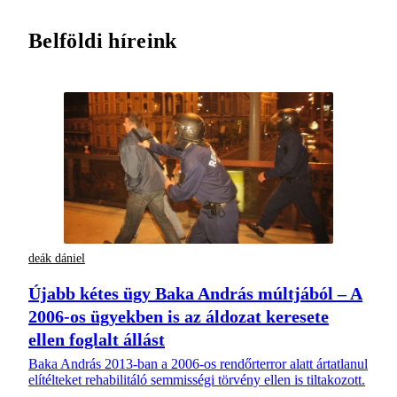
Belföldi híreink
deák dániel
Újabb kétes ügy Baka András múltjából – A
2006-os ügyekben is az áldozat keresete
ellen foglalt állást
Baka András 2013-ban a 2006-os rendőrterror alatt ártatlanul
elítélteket rehabilitáló semmisségi törvény ellen is tiltakozott.