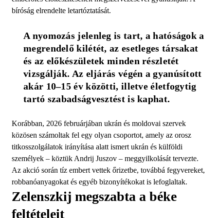
bíróság elrendelte letartóztatását.
A nyomozás jelenleg is tart, a hatóságok a 
megrendelő kilétét, az esetleges társakat 
és az előkészületek minden részletét 
vizsgálják. Az eljárás végén a gyanúsított 
akár 10–15 év közötti, illetve életfogytig 
tartó szabadságvesztést is kaphat.
Korábban, 2026 februárjában ukrán és moldovai szervek
közösen számoltak fel egy olyan csoportot, amely az orosz
titkosszolgálatok irányítása alatt ismert ukrán és külföldi
személyek – köztük Andrij Juszov – meggyilkolását tervezte.
Az akció során tíz embert vettek őrizetbe, továbbá fegyvereket,
robbanóanyagokat és egyéb bizonyítékokat is lefoglaltak.
Zelenszkij megszabta a béke
feltételeit