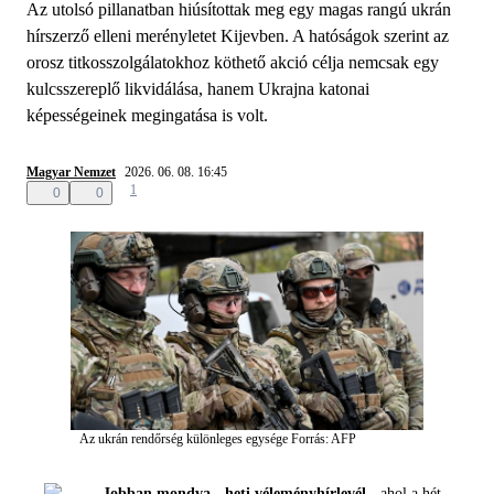
Az utolsó pillanatban hiúsítottak meg egy magas rangú ukrán
hírszerző elleni merényletet Kijevben. A hatóságok szerint az
orosz titkosszolgálatokhoz köthető akció célja nemcsak egy
kulcsszereplő likvidálása, hanem Ukrajna katonai
képességeinek megingatása is volt.
Magyar Nemzet
2026. 06. 08. 16:45
1
0
0
Az ukrán rendőrség különleges egysége
Forrás: AFP
Jobban mondva - heti véleményhírlevél -
ahol a hét