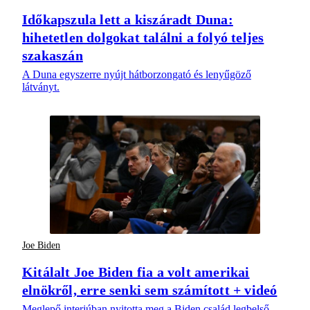
Időkapszula lett a kiszáradt Duna:
hihetetlen dolgokat találni a folyó teljes
szakaszán
A Duna egyszerre nyújt hátborzongató és lenyűgöző
látványt.
Joe Biden
Kitálalt Joe Biden fia a volt amerikai
elnökről, erre senki sem számított + videó
Meglepő interjúban nyitotta meg a Biden család legbelső