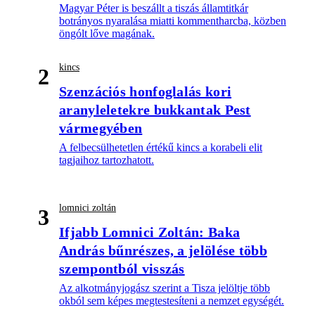
Magyar Péter is beszállt a tiszás államtitkár
botrányos nyaralása miatti kommentharcba, közben
öngólt lőve magának.
kincs
2
Szenzációs honfoglalás kori
aranyleletekre bukkantak Pest
vármegyében
A felbecsülhetetlen értékű kincs a korabeli elit
tagjaihoz tartozhatott.
lomnici zoltán
3
Ifjabb Lomnici Zoltán: Baka
András bűnrészes, a jelölése több
szempontból visszás
Az alkotmányjogász szerint a Tisza jelöltje több
okból sem képes megtestesíteni a nemzet egységét.