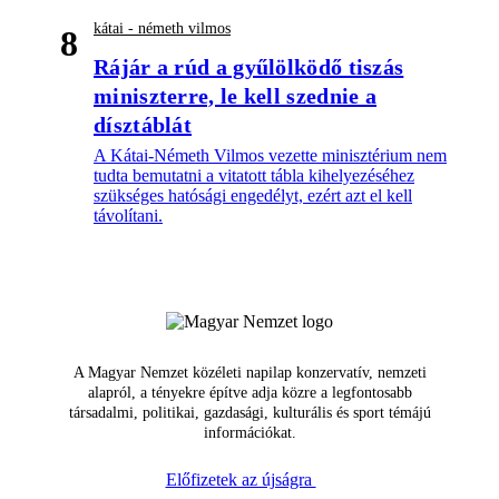
kátai - németh vilmos
8
Rájár a rúd a gyűlölködő tiszás
miniszterre, le kell szednie a
dísztáblát
A Kátai-Németh Vilmos vezette minisztérium nem
tudta bemutatni a vitatott tábla kihelyezéséhez
szükséges hatósági engedélyt, ezért azt el kell
távolítani.
A Magyar Nemzet közéleti napilap konzervatív, nemzeti
alapról, a tényekre építve adja közre a legfontosabb
társadalmi, politikai, gazdasági, kulturális és sport témájú
információkat.
Előfizetek az újságra