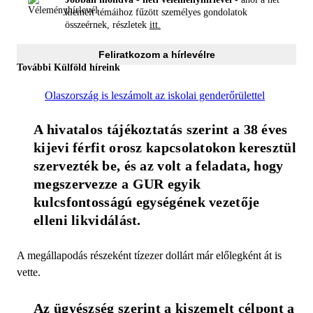
kiemelt témáihoz fűzött személyes gondolatok
összeérnek, részletek
itt.
Feliratkozom a hírlevélre
További Külföld híreink
Olaszország is leszámolt az iskolai genderőrülettel
A hivatalos tájékoztatás szerint a 38 éves 
kijevi férfit orosz kapcsolatokon keresztül 
szervezték be, és az volt a feladata, hogy 
megszervezze a GUR egyik 
kulcsfontosságú egységének vezetője 
elleni likvidálást. 
A megállapodás részeként tízezer dollárt már előlegként át is
vette.
Az ügyészség szerint a kiszemelt célpont a 