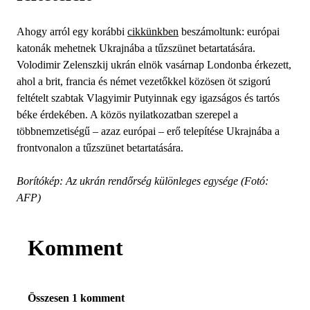
Ahogy arról egy korábbi
cikkünkben
beszámoltunk: európai
katonák mehetnek Ukrajnába a tűzszünet betartatására.
Volodimir Zelenszkij ukrán elnök vasárnap Londonba érkezett,
ahol a brit, francia és német vezetőkkel közösen öt szigorú
feltételt szabtak Vlagyimir Putyinnak egy igazságos és tartós
béke érdekében. A közös nyilatkozatban szerepel a
többnemzetiségű – azaz európai – erő telepítése Ukrajnába a
frontvonalon a tűzszünet betartatására.
Borítókép: Az ukrán rendőrség különleges egysége (Fotó:
AFP)
Komment
Összesen 1 komment