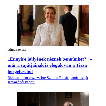
szimon renáta
„Ennyire hülyének nėznek bennünket?” –
már a sajátjainak is elegük van a Tisza
hergeléséből
Biztosan nem teszi zsebre Szimon Renáta, amit a saját
szavazóitól kapott.