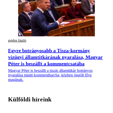
gajdos lászló
Egyre botrányosabb a Tisza-kormány
vízügyi államtitkárának nyaralása, Magyar
Péter is beszállt a kommentcsatába
Magyar Péter is beszállt a tiszás államtitkár botrányos
nyaralása miatti kommentharcba, közben öngólt lőve
magának.
Külföldi híreink