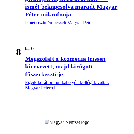
ismét bekapcsolva maradt Magyar
Péter mikrofonja
Ismét őszintén beszélt Magyar Péter.
hír tv
8
Megszólalt a közmédia frissen
kinevezett, majd kirúgott
főszerkesztője
Egyik korábbi munkahelyén kollégák voltak
Magyar Péterrel.