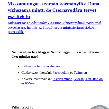
Visszamutogat a román kormányfő a Duna
vízhozama miatt, de Csernavodára tervet
eszeltek ki
Műszaki megoldást találtak a Duna vízhozamának rövid távú
orvoslására, ha már az átfogó terv a minisztériumi fiókban
porosodik.
Ne maradjon le a Magyar Nemzet legjobb írásairól, olvassa
őket minden nap!
Iratkozzon fel hírlevelünkre
Csatlakozzon hozzánk
Facebookon
és
Twitteren
Kövesse csatornáinkat
Instagrammon
,
Videán
,
YouTube-on
és
RSS-en
Pilhál György