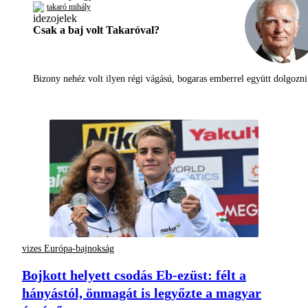
takaró mihály
Csak a baj volt Takaróval?
Bizony nehéz volt ilyen régi vágású, bogaras emberrel együtt dolgoz
vizes Európa-bajnokság
Bojkott helyett csodás Eb-ezüst: félt a
hányástól, önmagát is legyőzte a magyar