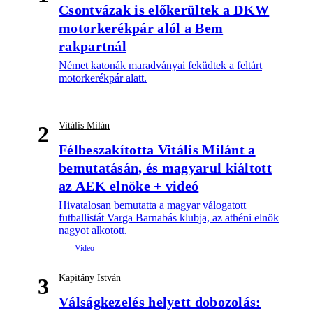
Csontvázak is előkerültek a DKW
motorkerékpár alól a Bem
rakpartnál
Német katonák maradványai feküdtek a feltárt
motorkerékpár alatt.
Vitális Milán
2
Félbeszakította Vitális Milánt a
bemutatásán, és magyarul kiáltott
az AEK elnöke + videó
Hivatalosan bemutatta a magyar válogatott
futballistát Varga Barnabás klubja, az athéni elnök
nagyot alkotott.
Kapitány István
3
Válságkezelés helyett dobozolás: