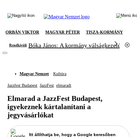
ORBÁN VIKTOR
MAGYAR PÉTER
TISZA-KORMÁNY
Bóka János: A kormány válságkezelésből el
Rendkívüli
Magyar Nemzet
Kultúra
Jazzfest Budapest
JazzFest
elmaradt
Elmarad a JazzFest Budapest,
igyekeznek kártalanítani a
jegyvásárlókat
Itt állíthatja be, hogy a Google keresőben