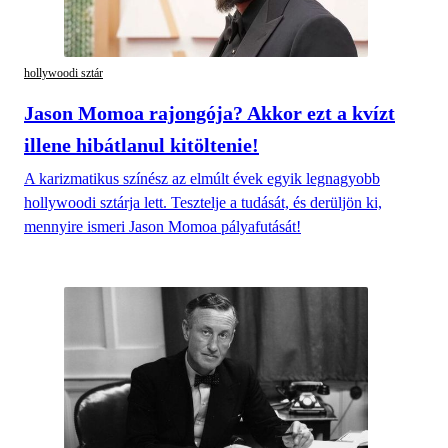
hollywoodi sztár
Jason Momoa rajongója? Akkor ezt a kvízt
illene hibátlanul kitöltenie!
A karizmatikus színész az elmúlt évek egyik legnagyobb
hollywoodi sztárja lett. Tesztelje a tudását, és derüljön ki,
mennyire ismeri Jason Momoa pályafutását!