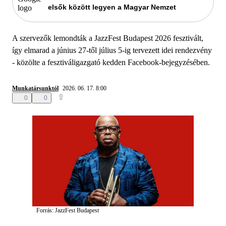
elsők között legyen a Magyar Nemzet
A szervezők lemondták a JazzFest Budapest 2026 fesztivált,
így elmarad a június 27-től július 5-ig tervezett idei rendezvény
- közölte a fesztiváligazgató kedden Facebook-bejegyzésében.
Munkatársunktól
2026. 06. 17. 8:00
0
0
0
Forrás: JazzFest Budapest