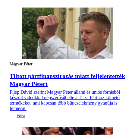
Magyar Péter
Tiltott pártfinanszírozás miatt feljelentették
Magyar Pétert
Filep Dávid szerint Magyar Péter állami és uniós forrásból
készült videókkal népszerűsíthette a Tisza Párthoz köthető
termékeket, ami kapcsán több bűncselekmény gyanúja is
felmerül.