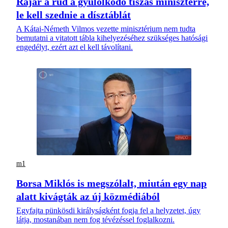
Rájár a rúd a gyűlölködő tiszás miniszterre,
le kell szednie a dísztáblát
A Kátai-Németh Vilmos vezette minisztérium nem tudta
bemutatni a vitatott tábla kihelyezéséhez szükséges hatósági
engedélyt, ezért azt el kell távolítani.
m1
Borsa Miklós is megszólalt, miután egy nap
alatt kivágták az új közmédiából
Egyfajta pünkösdi királyságként fogja fel a helyzetet, úgy
látja, mostanában nem fog tévézéssel foglalkozni.