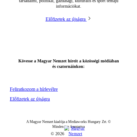
társadalmi, politikai, gazdasági, kulturális és sport témájú
információkat.
Előfizetek az újságra
Kövesse a Magyar Nemzet híreit a közösségi médiában
és csatornáinkon:
Feliratkozom a hírlevélre
Előfizetek az újságra
A Magyar Nemzet kiadója a Mediaworks Hungary Zrt. ©
Minden jog fenntartva
© 2026