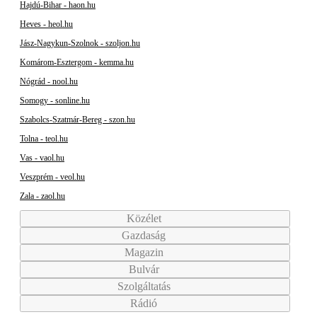
Hajdú-Bihar - haon.hu
Heves - heol.hu
Jász-Nagykun-Szolnok - szoljon.hu
Komárom-Esztergom - kemma.hu
Nógrád - nool.hu
Somogy - sonline.hu
Szabolcs-Szatmár-Bereg - szon.hu
Tolna - teol.hu
Vas - vaol.hu
Veszprém - veol.hu
Zala - zaol.hu
Közélet
Gazdaság
Magazin
Bulvár
Szolgáltatás
Rádió