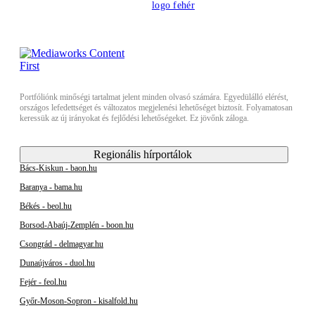
Portfóliónk minőségi tartalmat jelent minden olvasó számára. Egyedülálló elérést,
országos lefedettséget és változatos megjelenési lehetőséget biztosít. Folyamatosan
keressük az új irányokat és fejlődési lehetőségeket. Ez jövőnk záloga.
Regionális hírportálok
Bács-Kiskun - baon.hu
Baranya - bama.hu
Békés - beol.hu
Borsod-Abaúj-Zemplén - boon.hu
Csongrád - delmagyar.hu
Dunaújváros - duol.hu
Fejér - feol.hu
Győr-Moson-Sopron - kisalfold.hu