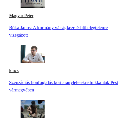
Magyar Péter
Bóka János: A kormány válságkezelésből elégtelenre
vizsgázott
kincs
Szenzációs honfoglalás kori aranyleletekre bukkantak Pest
vármegyében