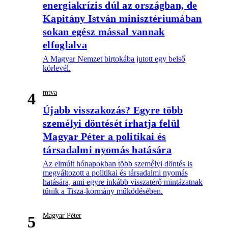
energiakrízis dúl az országban, de
Kapitány István minisztériumában
sokan egész mással vannak
elfoglalva
A Magyar Nemzet birtokába jutott egy belső
körlevél.
mtva
4
Újabb visszakozás? Egyre több
személyi döntését írhatja felül
Magyar Péter a politikai és
társadalmi nyomás hatására
Az elmúlt hónapokban több személyi döntés is
megváltozott a politikai és társadalmi nyomás
hatására, ami egyre inkább visszatérő mintázatnak
tűnik a Tisza-kormány működésében.
Magyar Péter
5