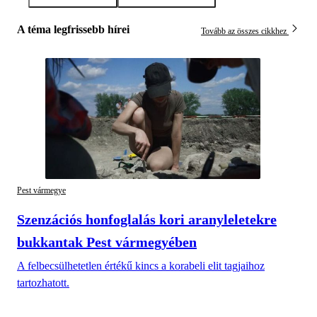
A téma legfrissebb hírei
Tovább az összes cikkhez
Pest vármegye
Szenzációs honfoglalás kori aranyleletekre
bukkantak Pest vármegyében
A felbecsülhetetlen értékű kincs a korabeli elit tagjaihoz
tartozhatott.