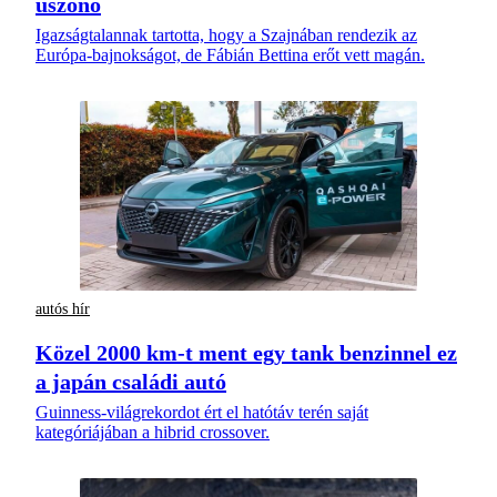
úszónő
Igazságtalannak tartotta, hogy a Szajnában rendezik az
Európa-bajnokságot, de Fábián Bettina erőt vett magán.
autós hír
Közel 2000 km-t ment egy tank benzinnel ez
a japán családi autó
Guinness-világrekordot ért el hatótáv terén saját
kategóriájában a hibrid crossover.