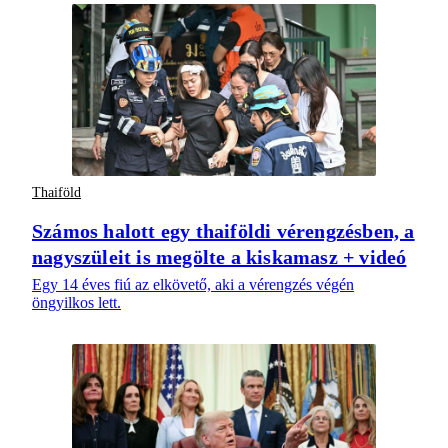
Thaiföld
Számos halott egy thaiföldi vérengzésben, a
nagyszüleit is megölte a kiskamasz + videó
Egy 14 éves fiú az elkövető, aki a vérengzés végén
öngyilkos lett.