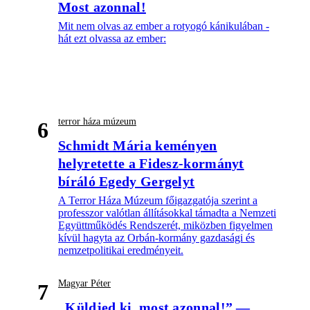
Most azonnal!
Mit nem olvas az ember a rotyogó kánikulában -
hát ezt olvassa az ember:
terror háza múzeum
6
Schmidt Mária keményen
helyretette a Fidesz-kormányt
bíráló Egedy Gergelyt
A Terror Háza Múzeum főigazgatója szerint a
professzor valótlan állításokkal támadta a Nemzeti
Együttműködés Rendszerét, miközben figyelmen
kívül hagyta az Orbán-kormány gazdasági és
nemzetpolitikai eredményeit.
Magyar Péter
7
„Küldjed ki, most azonnal!” —