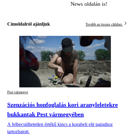
News oldalán is!
Címoldalról ajánljuk
Tovább az összes cikkhez
Pest vármegye
Szenzációs honfoglalás kori aranyleletekre
bukkantak Pest vármegyében
A felbecsülhetetlen értékű kincs a korabeli elit tagjaihoz
tartozhatott.