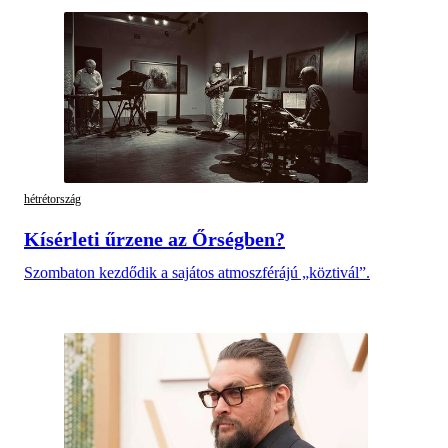
hétrétország
Kísérleti űrzene az Őrségben?
Szombaton kezdődik a sajátos atmoszférájú „köztivál”.