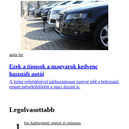
autós hír
Ezek a típusok a magyarok kedvenc
használt autói
A forint erősödésével párhuzamosan nagyot nőtt a behozatal,
emiatt mérséklődődött a piaci árszint is.
Legolvasottabb
hm hadtörténeti intézet és múzeum
1