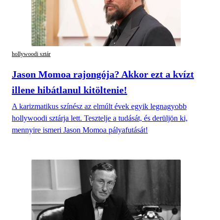
hollywoodi sztár
Jason Momoa rajongója? Akkor ezt a kvízt
illene hibátlanul kitöltenie!
A karizmatikus színész az elmúlt évek egyik legnagyobb
hollywoodi sztárja lett. Tesztelje a tudását, és derüljön ki,
mennyire ismeri Jason Momoa pályafutását!