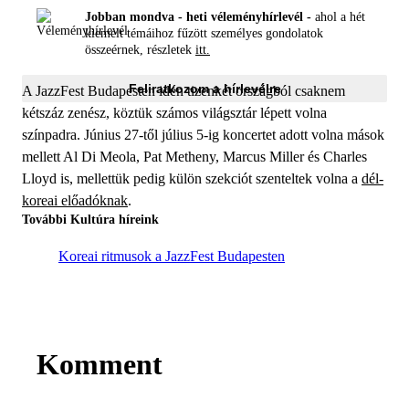
Jobban mondva - heti véleményhírlevél -
ahol a hét
kiemelt témáihoz fűzött személyes gondolatok
összeérnek, részletek
itt.
Feliratkozom a hírlevélre
A JazzFest Budapesten idén tizenkét országból csaknem
kétszáz zenész, köztük számos világsztár lépett volna
színpadra. Június 27-től július 5-ig koncertet adott volna mások
mellett Al Di Meola, Pat Metheny, Marcus Miller és Charles
Lloyd is, mellettük pedig külön szekciót szenteltek volna a
dél-
koreai előadóknak
.
További Kultúra híreink
Koreai ritmusok a JazzFest Budapesten
Komment