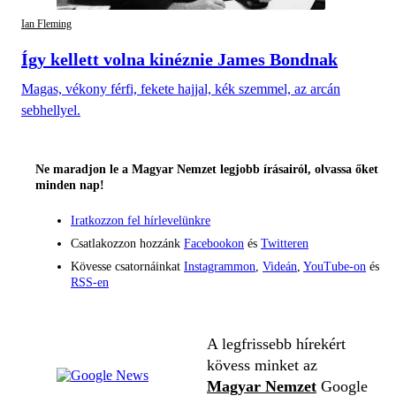
Ian Fleming
Így kellett volna kinéznie James Bondnak
Magas, vékony férfi, fekete hajjal, kék szemmel, az arcán
sebhellyel.
Ne maradjon le a Magyar Nemzet legjobb írásairól, olvassa őket
minden nap!
Iratkozzon fel hírlevelünkre
Csatlakozzon hozzánk
Facebookon
és
Twitteren
Kövesse csatornáinkat
Instagrammon
,
Videán
,
YouTube-on
és
RSS-en
A legfrissebb hírekért
kövess minket az
Magyar Nemzet
Google